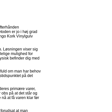
efterhånden
toden er jo i høj grad
ungo Kork Vinylgulv
ob. Løsningen viser sig
lelige mulighed for
fysisk befinder dig med
gsfuld om man har behov
stidspunktet på det
deres primære varer,
bs på at det står og
 nå at få varen klar før
 forudsat at man