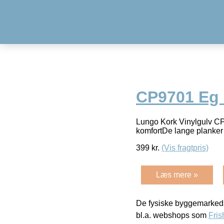
CP9701 Eg 
Lungo Kork Vinylgulv C
komfortDe lange planker 
399
kr.
(Vis fragtpris)
Læs mere »
De fysiske byggemarkeds
bl.a. webshops som
Fris