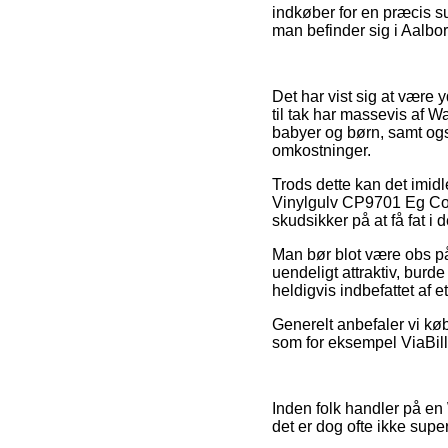
indkøber for en præcis s
man befinder sig i Aalbor
Det har vist sig at være yd
til tak har massevis af W
babyer og børn, samt ogs
omkostninger.
Trods dette kan det imidl
Vinylgulv CP9701 Eg Cop
skudsikker på at få fat i d
Man bør blot være obs på,
uendeligt attraktiv, bur
heldigvis indbefattet af e
Generelt anbefaler vi køb
som for eksempel ViaBill, 
Inden folk handler på en
det er dog ofte ikke super