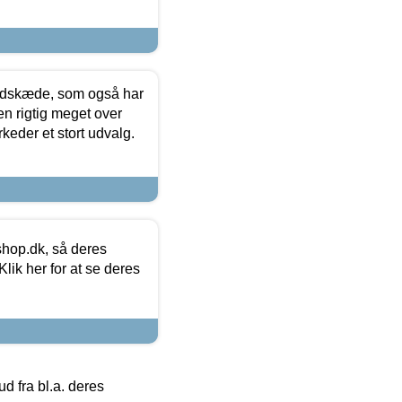
edskæde, som også har
en rigtig meget over
keder et stort udvalg.
hop.dk, så deres
lik her for at se deres
 fra bl.a. deres