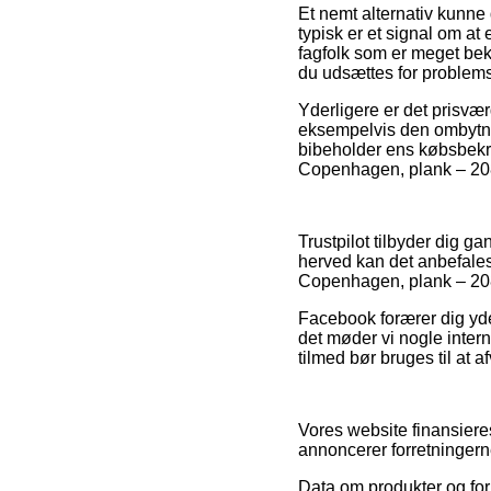
Et nemt alternativ kunne
typisk er et signal om at 
fagfolk som er meget bek
du udsættes for problemst
Yderligere er det prisvær
eksempelvis den ombytning
bibeholder ens købsbekræ
Copenhagen, plank – 2089
Trustpilot tilbyder dig 
herved kan det anbefales
Copenhagen, plank – 208
Facebook forærer dig yde
det møder vi nogle intern
tilmed bør bruges til at a
Vores website finansiere
annoncerer forretningern
Data om produkter og for