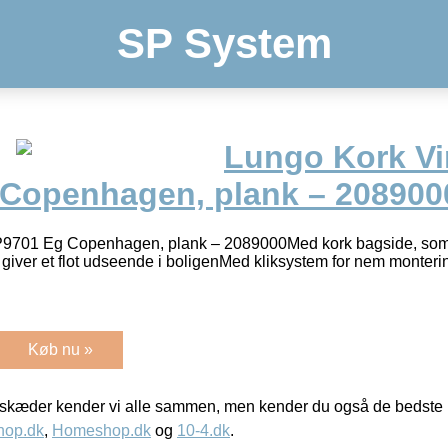
SP System
Lungo Kork Vi
Copenhagen, plank – 208900
P9701 Eg Copenhagen, plank – 2089000Med kork bagside, som
giver et flot udseende i boligenMed kliksystem for nem monteri
Køb nu »
kæder kender vi alle sammen, men kender du også de bedste p
hop.dk
,
Homeshop.dk
og
10-4.dk
.