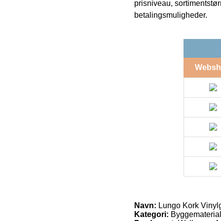
prisniveau, sortimentstø
betalingsmuligheder.
Websh
Navn:
Lungo Kork Vinyl
Kategori:
Byggemateriale