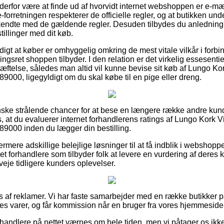
 derfor være at finde ud af hvorvidt internet webshoppen er e-m
e-forretningen respekterer de officielle regler, og at butikken und
endte med de gældende regler. Desuden tilbydes du anledning til 
illinger med dit køb.
digt at køber er omhyggelig omkring de mest vitale vilkår i for
sret shoppen tilbyder. I den relation er det virkelig essesentiel
ftelse, således man altid vil kunne bevise sit køb af Lungo K
000, ligegyldigt om du skal købe til en pige eller dreng.
ganske strålende chancer for at bese en længere række andre kund
, at du evaluerer internet forhandlerens ratings af Lungo Kork
9000 inden du lægger din bestilling.
rmere adskillige belejlige løsninger til at få indblik i websho
et forhandlere som tilbyder folk at levere en vurdering af dere
fveje tidligere kunders oplevelser.
s af reklamer. Vi har faste samarbejder med en række butikker på
es varer, og får kommission når en bruger fra vores hjemmeside 
handlere på nettet værnes om hele tiden, men vi påtager os ikke