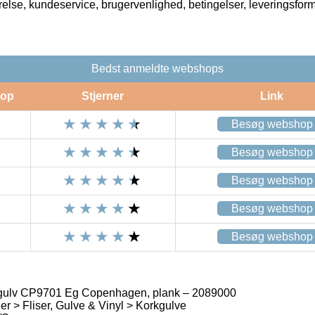
rrelse, kundeservice, brugervenlighed, betingelser, leveringsfor
Bedst anmeldte webshops
op
Stjerner
Link
Besøg webshop
Besøg webshop
Besøg webshop
Besøg webshop
Besøg webshop
gulv CP9701 Eg Copenhagen, plank – 2089000
r > Fliser, Gulve & Vinyl > Korkgulve