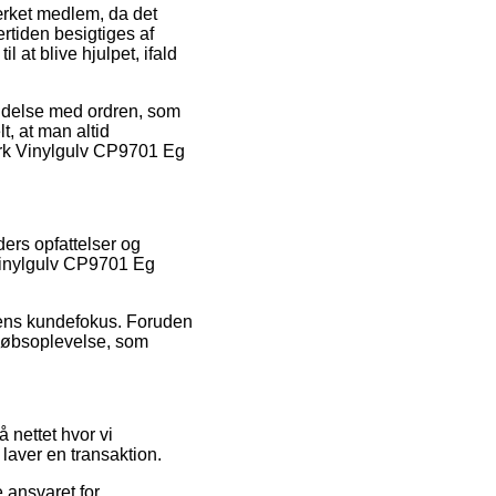
ærket medlem, da det
ertiden besigtiges af
at blive hjulpet, ifald
bindelse med ordren, som
t, at man altid
ork Vinylgulv CP9701 Eg
ers opfattelser og
 Vinylgulv CP9701 Eg
ppens kundefokus. Foruden
s købsoplevelse, som
 nettet hvor vi
laver en transaktion.
 ansvaret for