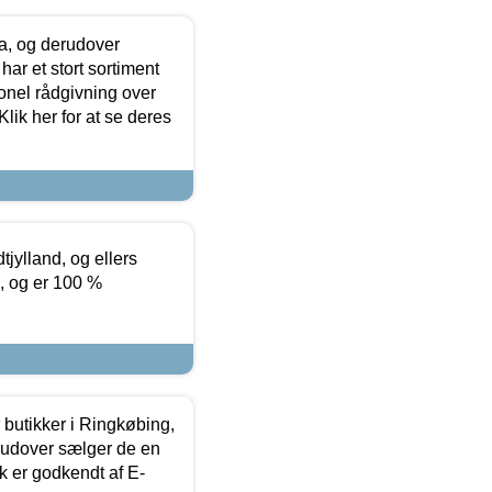
ia, og derudover
ar et stort sortiment
onel rådgivning over
ik her for at se deres
tjylland, og ellers
4, og er 100 %
butikker i Ringkøbing,
rudover sælger de en
k er godkendt af E-