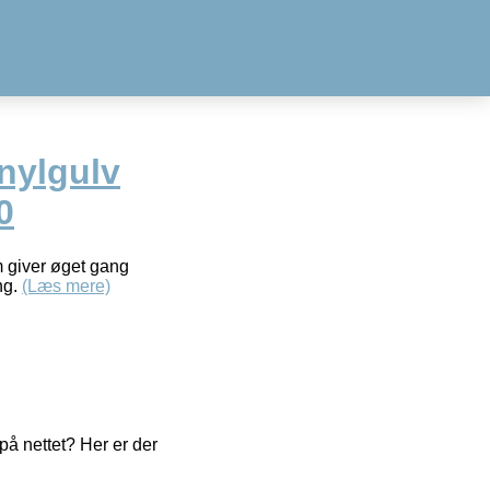
nylgulv
0
 giver øget gang
ng.
(Læs mere)
å nettet? Her er der