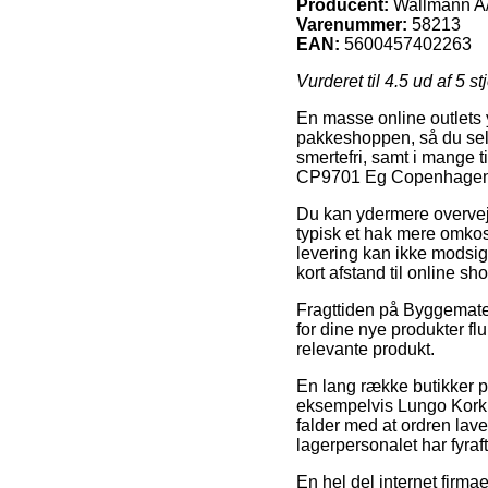
Producent:
Wallmann A
Varenummer:
58213
EAN:
5600457402263
Vurderet til
4.5
ud af 5 st
En masse online outlets y
pakkeshoppen, så du selv 
smertefri, samt i mange 
CP9701 Eg Copenhagen,
Du kan ydermere overveje 
typisk et hak mere omkos
levering kan ikke modsige
kort afstand til online sh
Fragttiden på Byggemater
for dine nye produkter fl
relevante produkt.
En lang række butikker p
eksempelvis Lungo Kork
falder med at ordren laves
lagerpersonalet har fyraf
En hel del internet firm