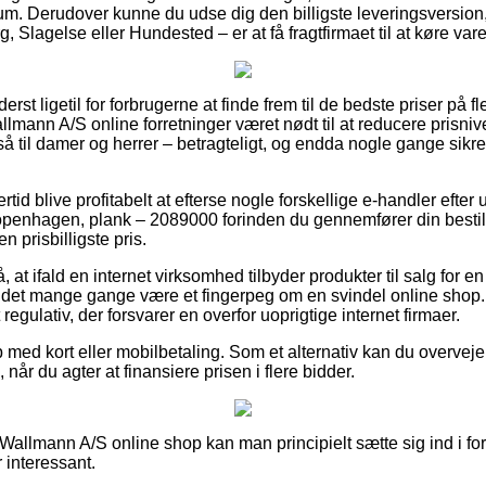
um. Derudover kunne du udse dig den billigste leveringsversio
g, Slagelse eller Hundested – er at få fragtfirmaet til at køre var
erst ligetil for forbrugerne at finde frem til de bedste priser på fl
allmann A/S online forretninger været nødt til at reducere prisniv
å til damer og herrer – betragteligt, og endda nogle gange sikre
ertid blive profitabelt at efterse nogle forskellige e-handler efte
enhagen, plank – 2089000 forinden du gennemfører din bestill
en prisbilligste pris.
 at ifald en internet virksomhed tilbyder produkter til salg for e
de det mange gange være et fingerpeg om en svindel online shop
t regulativ, der forsvarer en overfor uoprigtige internet firmaer.
 med kort eller mobilbetaling. Som et alternativ kan du overvej
når du agter at finansiere prisen i flere bidder.
 Wallmann A/S online shop kan man principielt sætte sig ind i fo
 interessant.