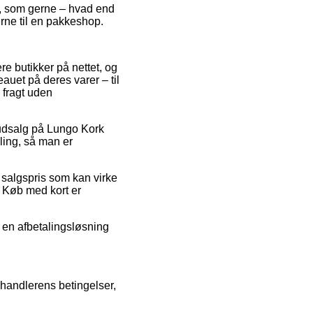
n, som gerne – hvad end
erne til en pakkeshop.
ere butikker på nettet, og
eauet på deres varer – til
 fragt uden
r udsalg på Lungo Kork
ing, så man er
n salgspris som kan virke
. Køb med kort er
e en afbetalingsløsning
rhandlerens betingelser,