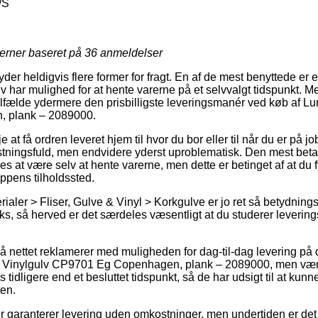
/S
jerner baseret på
36
anmeldelser
der heldigvis flere former for fragt. En af de mest benyttede er 
har mulighed for at hente varerne på et selvvalgt tidspunkt. Me
tilfælde ydermere den prisbilligste leveringsmanér ved køb af L
 plank – 2089000.
at få ordren leveret hjem til hvor du bor eller til når du er på j
tningsfuld, men endvidere yderst uproblematisk. Den mest beta
s at være selv at hente varerne, men dette er betinget af at du 
oppens tilholdssted.
ialer > Fliser, Gulve & Vinyl > Korkgulve er jo ret så betydnin
uks, så herved er det særdeles væsentligt at du studerer levering
å nettet reklamerer med muligheden for dag-til-dag levering på 
 Vinylgulv CP9701 Eg Copenhagen, plank – 2089000, men vær o
 tidligere end et besluttet tidspunkt, så de har udsigt til at kunne
ten.
aer garanterer levering uden omkostninger, men undertiden er det