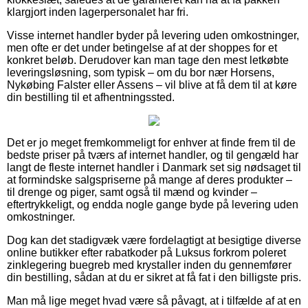
klargjort inden lagerpersonalet har fri.
Visse internet handler byder på levering uden omkostninger,
men ofte er det under betingelse af at der shoppes for et
konkret beløb. Derudover kan man tage den mest letkøbte
leveringsløsning, som typisk – om du bor nær Horsens,
Nykøbing Falster eller Assens – vil blive at få dem til at køre
din bestilling til et afhentningssted.
Det er jo meget fremkommeligt for enhver at finde frem til de
bedste priser på tværs af internet handler, og til gengæld har
langt de fleste internet handler i Danmark set sig nødsaget til
at formindske salgspriserne på mange af deres produkter –
til drenge og piger, samt også til mænd og kvinder –
eftertrykkeligt, og endda nogle gange byde på levering uden
omkostninger.
Dog kan det stadigvæk være fordelagtigt at besigtige diverse
online butikker efter rabatkoder på Luksus forkrom poleret
zinklegering buegreb med krystaller inden du gennemfører
din bestilling, sådan at du er sikret at få fat i den billigste pris.
Man må lige meget hvad være så påvagt, at i tilfælde af at en