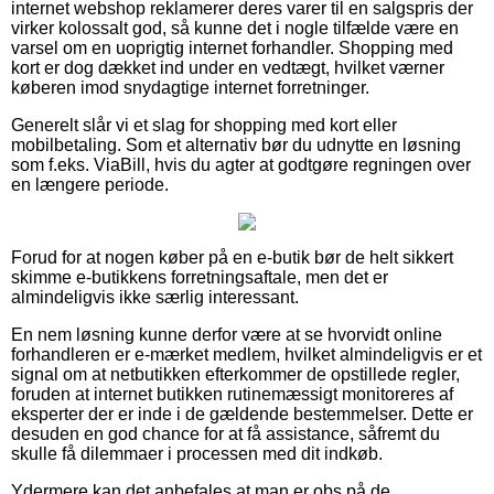
internet webshop reklamerer deres varer til en salgspris der
virker kolossalt god, så kunne det i nogle tilfælde være en
varsel om en uoprigtig internet forhandler. Shopping med
kort er dog dækket ind under en vedtægt, hvilket værner
køberen imod snydagtige internet forretninger.
Generelt slår vi et slag for shopping med kort eller
mobilbetaling. Som et alternativ bør du udnytte en løsning
som f.eks. ViaBill, hvis du agter at godtgøre regningen over
en længere periode.
Forud for at nogen køber på en e-butik bør de helt sikkert
skimme e-butikkens forretningsaftale, men det er
almindeligvis ikke særlig interessant.
En nem løsning kunne derfor være at se hvorvidt online
forhandleren er e-mærket medlem, hvilket almindeligvis er et
signal om at netbutikken efterkommer de opstillede regler,
foruden at internet butikken rutinemæssigt monitoreres af
eksperter der er inde i de gældende bestemmelser. Dette er
desuden en god chance for at få assistance, såfremt du
skulle få dilemmaer i processen med dit indkøb.
Ydermere kan det anbefales at man er obs på de