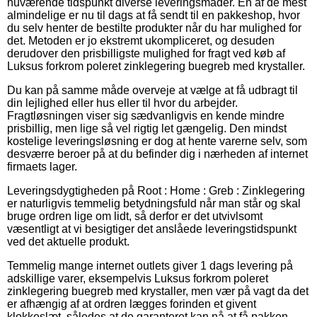
nuværende tidspunkt diverse leveringsmåder. En af de mest
almindelige er nu til dags at få sendt til en pakkeshop, hvor
du selv henter de bestilte produkter når du har mulighed for
det. Metoden er jo ekstremt ukompliceret, og desuden
derudover den prisbilligste mulighed for fragt ved køb af
Luksus forkrom poleret zinklegering buegreb med krystaller.
Du kan på samme måde overveje at vælge at få udbragt til
din lejlighed eller hus eller til hvor du arbejder.
Fragtløsningen viser sig sædvanligvis en kende mindre
prisbillig, men lige så vel rigtig let gængelig. Den mindst
kostelige leveringsløsning er dog at hente varerne selv, som
desværre beroer på at du befinder dig i nærheden af internet
firmaets lager.
Leveringsdygtigheden på Root : Home : Greb : Zinklegering
er naturligvis temmelig betydningsfuld når man står og skal
bruge ordren lige om lidt, så derfor er det utvivlsomt
væsentligt at vi besigtiger det anslåede leveringstidspunkt
ved det aktuelle produkt.
Temmelig mange internet outlets giver 1 dags levering på
adskillige varer, eksempelvis Luksus forkrom poleret
zinklegering buegreb med krystaller, men vær på vagt da det
er afhængig af at ordren lægges forinden et givent
klokkeslæt, således at de garanteret kan nå at få pakken