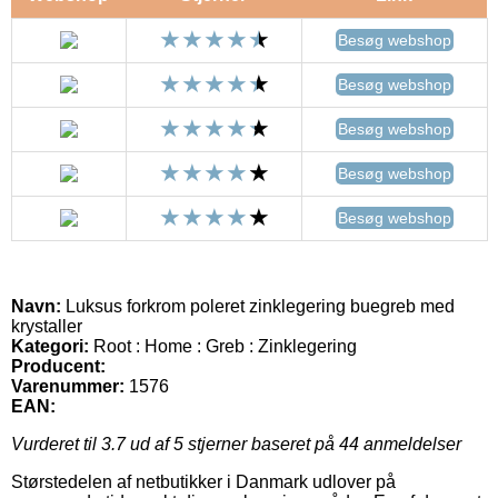
Besøg webshop
Besøg webshop
Besøg webshop
Besøg webshop
Besøg webshop
Navn:
Luksus forkrom poleret zinklegering buegreb med
krystaller
Kategori:
Root : Home : Greb : Zinklegering
Producent:
Varenummer:
1576
EAN:
Vurderet til
3.7
ud af 5 stjerner baseret på
44
anmeldelser
Størstedelen af netbutikker i Danmark udlover på