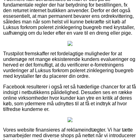
fundamentale regler der har betydning for bestillingen, fx
den returret internet butikken anvender. Derfor er det også
essesentielt, at man permanent bevarer ens ordrekvittering,
således man når som helst vil kunne bekræfte sit køb af
Luksus forkrom poleret zinklegering buegreb med krystaller,
uafhængig om du leder efter en vare til en dreng eller pige.
Trustpilot fremskaffer ret fordelagtige muligheder for at
undersøge ret mange eksisterende kunders evalueringer og
herved er det fornuftigt, at du verificerer e-forretningens
vurderinger af Luksus forkrom poleret zinklegering buegreb
med krystaller før du placerer din ordre.
Facebook resulterer i også ret så hæderlige chancer for at få
indsigt i netbutikkens pålidelighed. Desuden ses en række
online virksomheder hvor kunder kan ytre en kritik af deres
køb, som ydermere må udnyttes til at få et indtryk af hvor
tilfredse kunderne er.
Vores website finansieres af reklameindtægter. Vi har tætte
samarbejder med diverse shops på nettet når vi introducerer