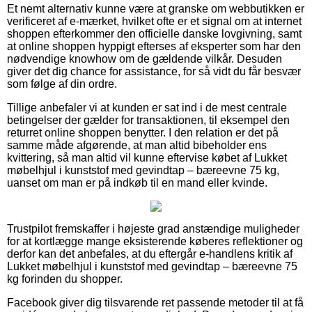
Et nemt alternativ kunne være at granske om webbutikken er
verificeret af e-mærket, hvilket ofte er et signal om at internet
shoppen efterkommer den officielle danske lovgivning, samt
at online shoppen hyppigt efterses af eksperter som har den
nødvendige knowhow om de gældende vilkår. Desuden
giver det dig chance for assistance, for så vidt du får besvær
som følge af din ordre.
Tillige anbefaler vi at kunden er sat ind i de mest centrale
betingelser der gælder for transaktionen, til eksempel den
returret online shoppen benytter. I den relation er det på
samme måde afgørende, at man altid bibeholder ens
kvittering, så man altid vil kunne eftervise købet af Lukket
møbelhjul i kunststof med gevindtap – bæreevne 75 kg,
uanset om man er på indkøb til en mand eller kvinde.
Trustpilot fremskaffer i højeste grad anstændige muligheder
for at kortlægge mange eksisterende køberes reflektioner og
derfor kan det anbefales, at du eftergår e-handlens kritik af
Lukket møbelhjul i kunststof med gevindtap – bæreevne 75
kg forinden du shopper.
Facebook giver dig tilsvarende ret passende metoder til at få