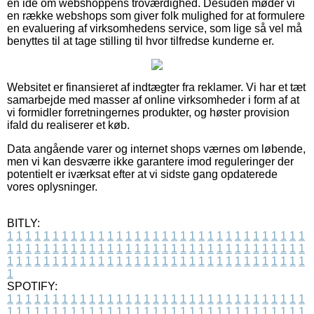
en idé om webshoppens troværdighed. Desuden møder vi
en række webshops som giver folk mulighed for at formulere
en evaluering af virksomhedens service, som lige så vel må
benyttes til at tage stilling til hvor tilfredse kunderne er.
Websitet er finansieret af indtægter fra reklamer. Vi har et tæt
samarbejde med masser af online virksomheder i form af at
vi formidler forretningernes produkter, og høster provision
ifald du realiserer et køb.
Data angående varer og internet shops værnes om løbende,
men vi kan desværre ikke garantere imod reguleringer der
potentielt er iværksat efter at vi sidste gang opdaterede
vores oplysninger.
BITLY:
1
1
1
1
1
1
1
1
1
1
1
1
1
1
1
1
1
1
1
1
1
1
1
1
1
1
1
1
1
1
1
1
1
1
1
1
1
1
1
1
1
1
1
1
1
1
1
1
1
1
1
1
1
1
1
1
1
1
1
1
1
1
1
1
1
1
1
1
1
1
1
1
1
1
1
1
1
1
1
1
1
1
1
1
1
1
1
1
1
1
1
1
1
1
1
1
1
1
1
1
SPOTIFY:
1
1
1
1
1
1
1
1
1
1
1
1
1
1
1
1
1
1
1
1
1
1
1
1
1
1
1
1
1
1
1
1
1
1
1
1
1
1
1
1
1
1
1
1
1
1
1
1
1
1
1
1
1
1
1
1
1
1
1
1
1
1
1
1
1
1