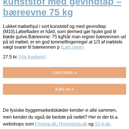
kunststof med gevindtap –
bæreevne 75 kg
Lukket møbelhjul i sort kunststof og med gevindtap
(M10).Løbefladen er hård, som dermed gør hjulet god til
bløde gulve.Bæreevne: 75 kgNår man regner bæreevnen ud
på sit møbel, er en god tommelfingerregel at 1/3 af møblets
vægt svarer til bæreevnen p
(Læs mere)
27.5
kr.
(Vis fragtpris)
Læs mere »
Køb nu »
De fysiske byggemarkedskæder kender vi alle sammen,
men kender du også de bedste på nettet? Her er der bl.a.
webshops som
Frishop.dk
,
Homeshop.dk
og
10-4.dk
.