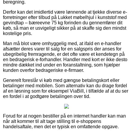
beregning.
Derfor kan det imidlertid være lønnende at tjekke diverse e-
forretninger efter tilbud på Lukket møbelhjul i kunststof med
gevindtap – bæreevne 75 kg forinden du gennemfører dit
køb, så man er usvigeligt sikker på at skaffe sig den mindst
kostelige pris.
Man må blot være omhyggelig med, at ifald en e-handler
afsætter deres varer til salg for en salgspris der anses for
ubegribelig fremragende, er det ofte være et kendetegn på
en bedragerisk e-forhandler. Handler med kort er ikke desto
mindre dækket ind under en foranstaltning, som hjælper
kunden overfor bedrageriske e-firmaer.
Generelt foreslår vi køb med gængse betalingskort eller
betalinger med mobilen. Som alternativ kan du drage fordel
af en løsning som for eksempel ViaBill, i tilfælde af at du ser
en fordel i at godtgøre betalingen over tid.
Forud for at nogen bestiller på en internet handler kan man
når alt kommer til alt tage stilling til e-shoppens
handelsaftale, men det er typisk en omfattende opgave.