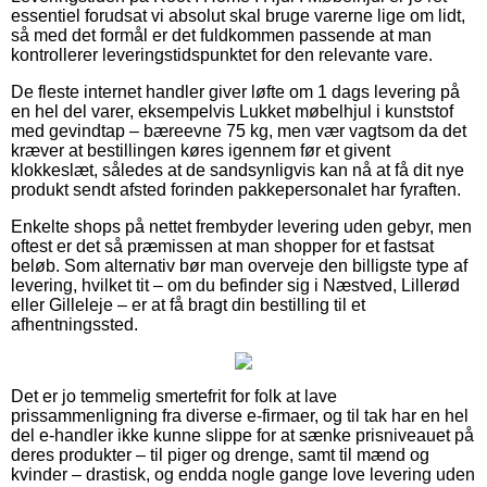
essentiel forudsat vi absolut skal bruge varerne lige om lidt,
så med det formål er det fuldkommen passende at man
kontrollerer leveringstidspunktet for den relevante vare.
De fleste internet handler giver løfte om 1 dags levering på
en hel del varer, eksempelvis Lukket møbelhjul i kunststof
med gevindtap – bæreevne 75 kg, men vær vagtsom da det
kræver at bestillingen køres igennem før et givent
klokkeslæt, således at de sandsynligvis kan nå at få dit nye
produkt sendt afsted forinden pakkepersonalet har fyraften.
Enkelte shops på nettet frembyder levering uden gebyr, men
oftest er det så præmissen at man shopper for et fastsat
beløb. Som alternativ bør man overveje den billigste type af
levering, hvilket tit – om du befinder sig i Næstved, Lillerød
eller Gilleleje – er at få bragt din bestilling til et
afhentningssted.
Det er jo temmelig smertefrit for folk at lave
prissammenligning fra diverse e-firmaer, og til tak har en hel
del e-handler ikke kunne slippe for at sænke prisniveauet på
deres produkter – til piger og drenge, samt til mænd og
kvinder – drastisk, og endda nogle gange love levering uden