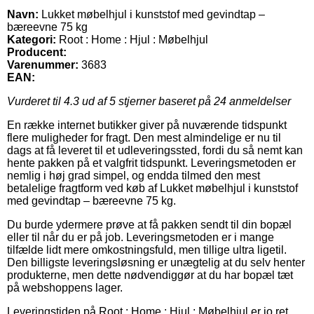
Navn:
Lukket møbelhjul i kunststof med gevindtap –
bæreevne 75 kg
Kategori:
Root : Home : Hjul : Møbelhjul
Producent:
Varenummer:
3683
EAN:
Vurderet til
4.3
ud af 5 stjerner baseret på
24
anmeldelser
En række internet butikker giver på nuværende tidspunkt
flere muligheder for fragt. Den mest almindelige er nu til
dags at få leveret til et udleveringssted, fordi du så nemt kan
hente pakken på et valgfrit tidspunkt. Leveringsmetoden er
nemlig i høj grad simpel, og endda tilmed den mest
betalelige fragtform ved køb af Lukket møbelhjul i kunststof
med gevindtap – bæreevne 75 kg.
Du burde ydermere prøve at få pakken sendt til din bopæl
eller til når du er på job. Leveringsmetoden er i mange
tilfælde lidt mere omkostningsfuld, men tillige ultra ligetil.
Den billigste leveringsløsning er unægtelig at du selv henter
produkterne, men dette nødvendiggør at du har bopæl tæt
på webshoppens lager.
Leveringstiden på Root : Home : Hjul : Møbelhjul er jo ret