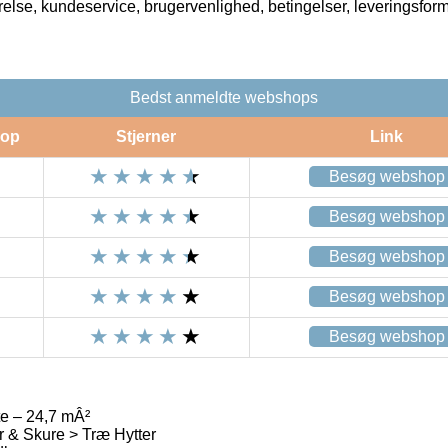
rrelse, kundeservice, brugervenlighed, betingelser, leveringsfor
Bedst anmeldte webshops
op
Stjerner
Link
Besøg webshop
Besøg webshop
Besøg webshop
Besøg webshop
Besøg webshop
te – 24,7 mÂ²
 & Skure > Træ Hytter