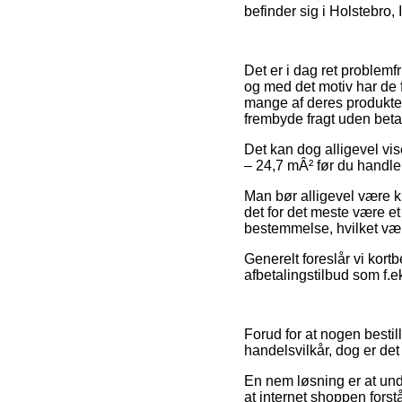
befinder sig i Holstebro, I
Det er i dag ret problemfr
og med det motiv har de 
mange af deres produkter
frembyde fragt uden beta
Det kan dog alligevel vise
– 24,7 mÂ² før du handler
Man bør alligevel være kl
det for det meste være e
bestemmelse, hvilket væ
Generelt foreslår vi kort
afbetalingstilbud som f.e
Forud for at nogen besti
handelsvilkår, dog er det
En nem løsning er at und
at internet shoppen forst