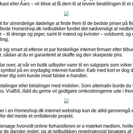
kast eller Aars – vil blive at få dem til at levere bestillingen til e
it for almindelige dødelige at finde frem til de bedste priser på fl
fleste Homeshop.dk netbutikker fundet det nødvendigt at nedbr
 – til drenge og piger, samt til mænd og kvinder – voldsomt, o
ling.
 sig smart at efterse et par forskellige internet firmaer efter til
, sådan at du er garanteret at skaffe sig den skarpeste pris.
ar over, at når en butik udbyder varer til en salgspris som virk
t symbol på en snydagtig internet handler. Køb med kort er dog
rner dig som kunde imod falske e-handler.
betalinger eller betalinger med mobilen. Som alternativ burde du
ks. ViaBill, ifald du gerne vil godtgøre omkostningerne ude i fre
ller i en Homeshop.dk internet webshop kan de altid gennemgå 
 for det meste et omfattende projekt.
ersøge hvorvidt online forhandleren er e-mærket medlem, hvilk
år de danske regler, og at netbutikken regelmæssigt besøges af s