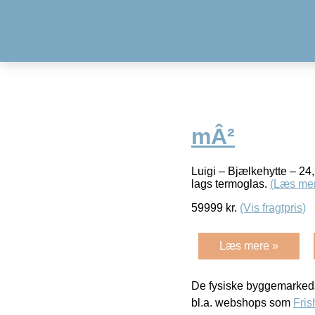
mÂ²
Luigi – Bjælkehytte – 24
lags termoglas.
(Læs me
59999
kr.
(Vis fragtpris)
Læs mere »
De fysiske byggemarkeds
bl.a. webshops som
Fris