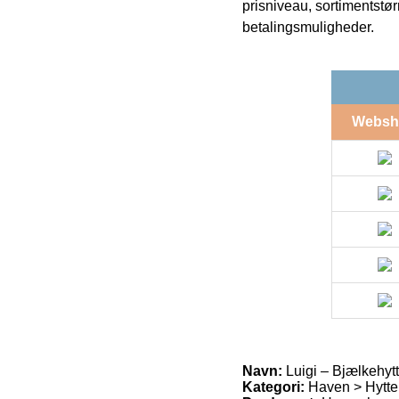
prisniveau, sortimentstø
betalingsmuligheder.
Websh
Navn:
Luigi – Bjælkehyt
Kategori:
Haven > Hytter