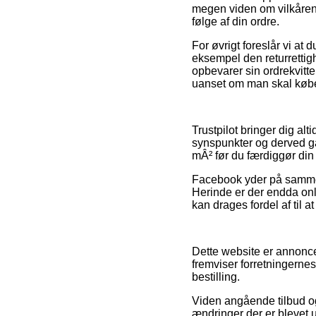
megen viden om vilkårene 
følge af din ordre.
For øvrigt foreslår vi at
eksempel den returrettighe
opbevarer sin ordrekvitte
uanset om man skal købe 
Trustpilot bringer dig al
synspunkter og derved går
mÂ² før du færdiggør din
Facebook yder på samme m
Herinde er der endda on
kan drages fordel af til a
Dette website er annoncef
fremviser forretningernes
bestilling.
Viden angående tilbud og 
ændringer der er blevet 