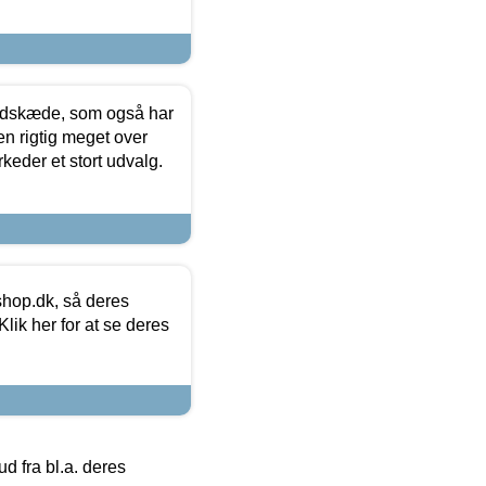
edskæde, som også har
en rigtig meget over
keder et stort udvalg.
hop.dk, så deres
lik her for at se deres
 fra bl.a. deres