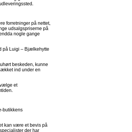
t udleveringssted.
ere forretninger på nettet,
inge udsalgspriserne på
g endda nogle gange
bud på Luigi – Bjælkehytte
er uhørt beskeden, kunne
 dækket ind under en
 vælge et
mtiden.
e-butikkens
et kan være et bevis på
pecialister der har