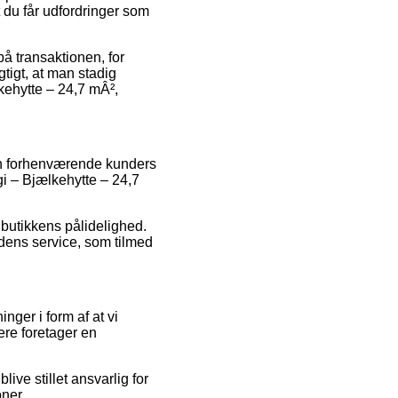
t du får udfordringer som
på transaktionen, for
gtigt, at man stadig
lkehytte – 24,7 mÂ²,
tion forhenværende kunders
gi – Bjælkehytte – 24,7
 butikkens pålidelighed.
dens service, som tilmed
nger i form af at vi
ere foretager en
ive stillet ansvarlig for
ner.