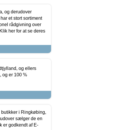
ia, og derudover
ar et stort sortiment
onel rådgivning over
ik her for at se deres
tjylland, og ellers
4, og er 100 %
butikker i Ringkøbing,
rudover sælger de en
k er godkendt af E-