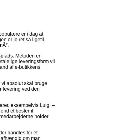
 populære er i dag at
 er jo ret så ligetil,
mÂ².
jdsplads. Metoden er
talelige leveringsform vil
tand af e-butikkens
 vi absolut skal bruge
or levering ved den
arer, eksempelvis Luigi –
 end et bestemt
kemedarbejderne holder
der handles for et
 – uafhængig om man