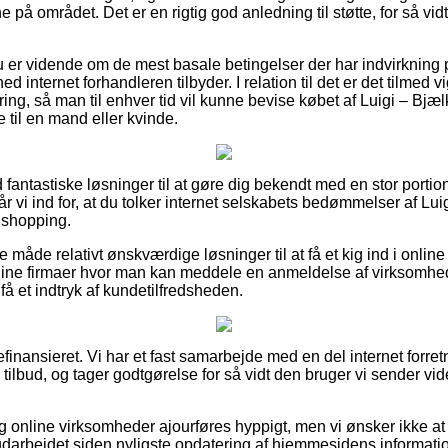
på området. Det er en rigtig god anledning til støtte, for så vid
 du er vidende om de mest basale betingelser der har indvirkning 
d internet forhandleren tilbyder. I relation til det er det tilmed vi
ring, så man til enhver tid vil kunne bevise købet af Luigi – Bjæ
til en mand eller kvinde.
tid fantastiske løsninger til at gøre dig bekendt med en stor por
 vi ind for, at du tolker internet selskabets bedømmelser af Lui
 shopping.
åde relativt ønskværdige løsninger til at få et kig ind i online
line firmaer hvor man kan meddele en anmeldelse af virksomhe
t få et indtryk af kundetilfredsheden.
inansieret. Vi har et fast samarbejde med en del internet forretni
 tilbud, og tager godtgørelse for så vidt den bruger vi sender vid
online virksomheder ajourføres hyppigt, men vi ønsker ikke at bl
udarbejdet siden nyligste opdatering af hjemmesidens informatio