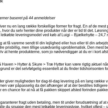
dk
jerner baseret på
44
anmeldelser
giver nu en lang række forskellige former for fragt. En af de mest
hvor du selv henter dine produkter når der er tid til det. Løsningen
t letkøbte leveringsmodel ved køb af Luigi – Bjælkehytte – 24,7 
at få varerne sendt til din lejlighed eller hus eller til din arbe
re prisbillig, men tillige usædvanlig uproblematisk. Den mest be
elv at hente produkterne, som jo nødvendiggør at du er i kort afs
Haven > Hytter & Skure > Træ Hytter kan være rigtig aktuel når
 grund er det selvfølgelig essentielt at du finder tidshorisonten f
der giver muligheden for dag-til-dag levering på en lang række v
men vær påpasselig da det afhænger af at der bestilles tidligere
ar en chance for at nå at få pakken skippet afsted forinden pak
 garanterer fragt uden betaling, men tit under forudsætning af at 
ulle du snuppe den mest letkøbte leveringstype, hvilket oftest