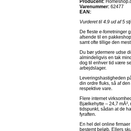
Producent:
Homeshop.
Varenummer:
62477
EAN:
Vurderet til
4.9
ud af 5 st
De fleste e-forretninger 
afsende til en pakkeshop, 
samt ofte tillige den mes
Du bør ydermere udse dig 
almindeligvis en tak mind
dog til enhver tid være s
arbejdslager.
Leveringshastigheden på 
din ordre fluks, så af den
respektive vare.
Flere internet virksomhe
Bjælkehytte – 24,7 mÂ², 
tidspunkt, sådan at de h
fyraften.
En hel del online firmaer
bestemt beløb. Ellers sk