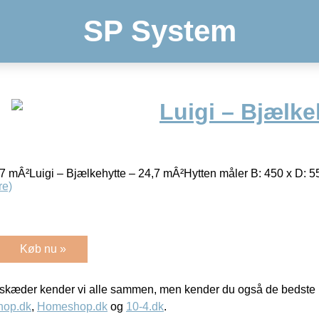
SP System
Luigi – Bjælke
,7 mÂ²Luigi – Bjælkehytte – 24,7 mÂ²Hytten måler B: 450 x D: 5
re)
Køb nu »
kæder kender vi alle sammen, men kender du også de bedste p
hop.dk
,
Homeshop.dk
og
10-4.dk
.