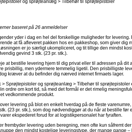
tepistoler og sprøjteanlæg > Tilbehør til sprøjtepistoler
jerner baseret på
26
anmeldelser
agender yder i dag en hel del forskellige muligheder for levering.
rende at få afleveret pakken hos en pakkeshop, som giver dig m
 Løsningen er jo særligt ukompliceret, og tit tillige den mindst ko
endig gevind 3 stk. (23 pr. stk.).
at bestille levering hjem til dig privat eller til adressen på dit 
 prisbillig, men ydermere temmelig ligetil. Den prisbilligste le
og kræver at du befinder dig nærved internet firmaets lager.
 Sprøjtepistoler og sprøjteanlæg > Tilbehør til sprøjtepistoler er
n ordre om kort tid, så med det formål er det rimelig meningsfuld
 det vedkommende produkt.
lover levering på blot en enkelt hverdag på de fleste varenumre
k. (23 pr. stk.), som dog nødvendiggør at du når at bestille før e
varer ekspederet forud for at logistikpersonalet har fyraften.
r frembyder levering uden beregning, men ofte kun såfremt der af
nuppe den mindst kostelige leveringstype, der mange gange –