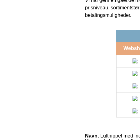
Vi har gennemgået de mes
prisniveau, sortimentstø
betalingsmuligheder.
Websh
Navn:
Luftnippel med indv