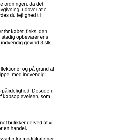
ke ordningen, da det
vgivning, udover at e-
es du lejlighed til
 for købet, f.eks. den
n stadig opbevarer ens
 indvendig gevind 3 stk.
eflektioner og på grund af
tnippel med indvendig
ns pålidelighed. Desuden
 af købsoplevelsen, som
et butikker derved at vi
r en handel.
varlig for modifikationer