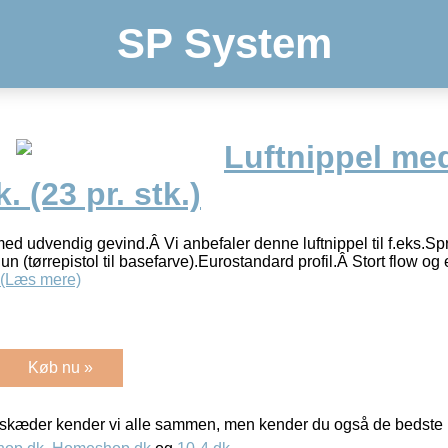
SP System
Luftnippel me
. (23 pr. stk.)
j med udvendig gevind.Â Vi anbefaler denne luftnippel til f.eks.Spr
un (tørrepistol til basefarve).Eurostandard profil.Â Stort flow og
(Læs mere)
Køb nu »
kæder kender vi alle sammen, men kender du også de bedste p