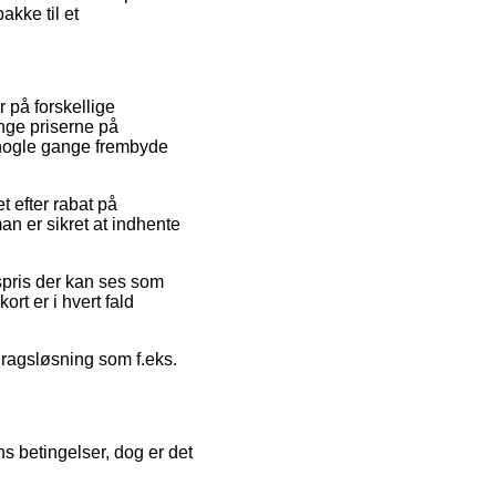
akke til et
 på forskellige
inge priserne på
a nogle gange frembyde
t efter rabat på
an er sikret at indhente
gspris der kan ses som
ort er i hvert fald
fdragsløsning som f.eks.
ns betingelser, dog er det