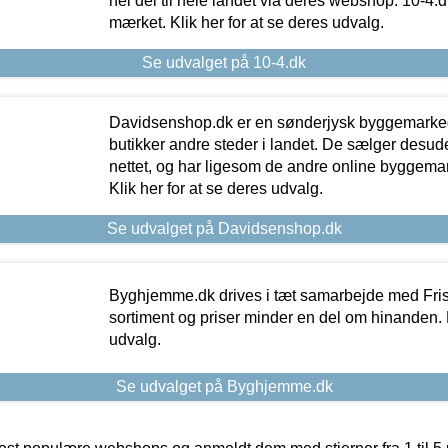
hel del til hele landet via deres webshop. 10-4.d
mærket. Klik her for at se deres udvalg.
Se udvalget på 10-4.dk
Davidsenshop.dk er en sønderjysk byggemark
butikker andre steder i landet. De sælger desud
nettet, og har ligesom de andre online byggemar
Klik her for at se deres udvalg.
Se udvalget på Davidsenshop.dk
Byghjemme.dk drives i tæt samarbejde med Fris
sortiment og priser minder en del om hinanden. K
udvalg.
Se udvalget på Byghjemme.dk