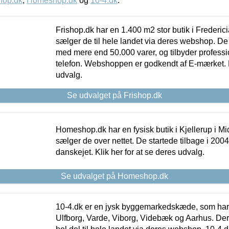
hop.dk
,
Homeshop.dk
og
10-4.dk
.
Frishop.dk har en 1.400 m2 stor butik i Frederic
sælger de til hele landet via deres webshop. De h
med mere end 50.000 varer, og tilbyder professi
telefon. Webshoppen er godkendt af E-mærket. Kl
udvalg.
Se udvalget på Frishop.dk
Homeshop.dk har en fysisk butik i Kjellerup i Mid
sælger de over nettet. De startede tilbage i 200
danskejet. Klik her for at se deres udvalg.
Se udvalget på Homeshop.dk
10-4.dk er en jysk byggemarkedskæde, som har 
Ulfborg, Varde, Viborg, Videbæk og Aarhus. De