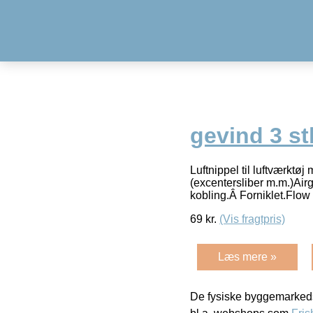
gevind 3 stk
Luftnippel til luftværktø
(excentersliber m.m.)Airg
kobling.Â Forniklet.Flow
69
kr.
(Vis fragtpris)
Læs mere »
De fysiske byggemarkeds