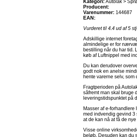
Kategori:
Autolak > Sprøj
Producent:
Varenummer:
144687
EAN:
Vurderet til
4.4
ud af 5 st
Adskillige internet foret
almindelige er for nærvæ
bestilling når du har tid.
køb af Luftnippel med indv
Du kan derudover overveje 
godt nok en anelse mindre
hente varerne selv, som d
Fragtperioden på Autolak >
såfremt man skal bruge di
leveringstidspunktet på
Masser af e-forhandlere 
med indvendig gevind 3 st
at de kan nå at få de nye 
Visse online virksomhede
beløb. Desuden kan du s