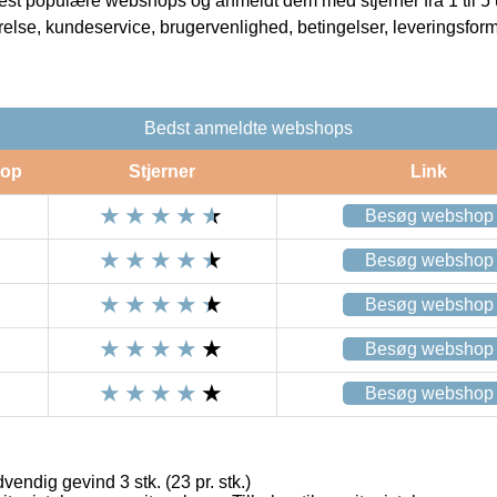
t populære webshops og anmeldt dem med stjerner fra 1 til 5 ud
rrelse, kundeservice, brugervenlighed, betingelser, leveringsfor
Bedst anmeldte webshops
op
Stjerner
Link
Besøg webshop
Besøg webshop
Besøg webshop
Besøg webshop
Besøg webshop
endig gevind 3 stk. (23 pr. stk.)