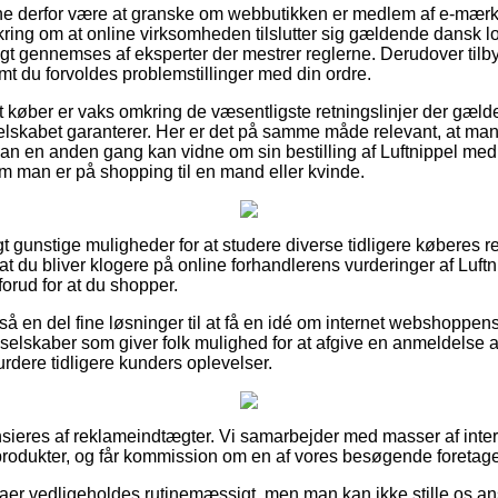
unne derfor være at granske om webbutikken er medlem af e-mær
kring om at online virksomheden tilslutter sig gældende dansk lo
gt gennemses af eksperter der mestrer reglerne. Derudover tilbyd
mt du forvoldes problemstillinger med din ordre.
 køber er vaks omkring de væsentligste retningslinjer der gælder
 selskabet garanterer. Her er det på samme måde relevant, at ma
 man en anden gang kan vidne om sin bestilling af Luftnippel med
om man er på shopping til en mand eller kvinde.
igt gunstige muligheder for at studere diverse tidligere køberes r
at du bliver klogere på online forhandlerens vurderinger af Luf
 forud for at du shopper.
å en del fine løsninger til at få en idé om internet webshoppe
selskaber som giver folk mulighed for at afgive en anmeldelse
vurdere tidligere kunders oplevelser.
eres af reklameindtægter. Vi samarbejder med masser af intern
rodukter, og får kommission om en af vores besøgende foretage
maer vedligeholdes rutinemæssigt, men man kan ikke stille os ans