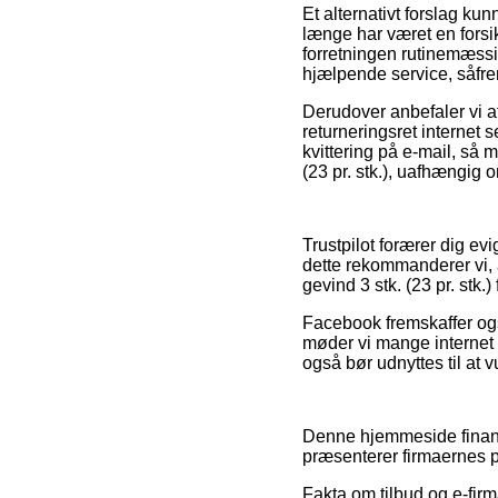
Et alternativt forslag k
længe har været en forsi
forretningen rutinemæssi
hjælpende service, såfre
Derudover anbefaler vi at
returneringsret internet
kvittering på e-mail, så
(23 pr. stk.), uafhængig 
Trustpilot forærer dig ev
dette rekommanderer vi, 
gevind 3 stk. (23 pr. stk.)
Facebook fremskaffer ogs
møder vi mange internet 
også bør udnyttes til at 
Denne hjemmeside finansi
præsenterer firmaernes p
Fakta om tilbud og e-fir