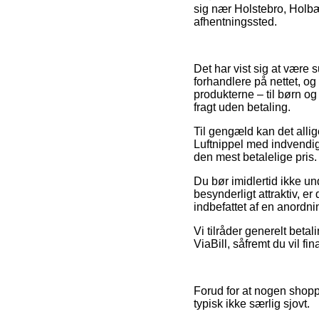
sig nær Holstebro, Holbæk
afhentningssted.
Det har vist sig at være 
forhandlere på nettet, og 
produkterne – til børn o
fragt uden betaling.
Til gengæld kan det allige
Luftnippel med indvendig 
den mest betalelige pris.
Du bør imidlertid ikke un
besynderligt attraktiv, er
indbefattet af en anordni
Vi tilråder generelt beta
ViaBill, såfremt du vil fi
Forud for at nogen shoppe
typisk ikke særlig sjovt.