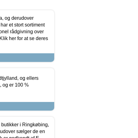
ia, og derudover
ar et stort sortiment
onel rådgivning over
ik her for at se deres
tjylland, og ellers
4, og er 100 %
butikker i Ringkøbing,
rudover sælger de en