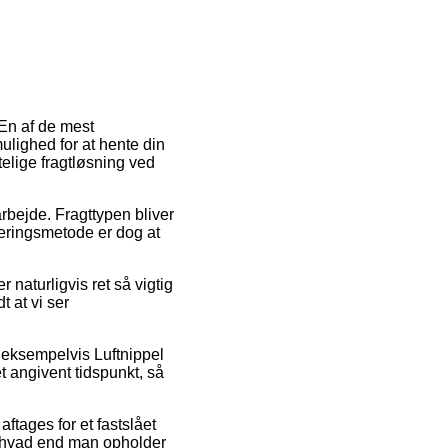
 En af de mest
ulighed for at hente din
stelige fragtløsning ved
arbejde. Fragttypen bliver
veringsmetode er dog at
 naturligvis ret så vigtig
t at vi ser
, eksempelvis Luftnippel
t angivent tidspunkt, så
tages for et fastslået
 hvad end man opholder