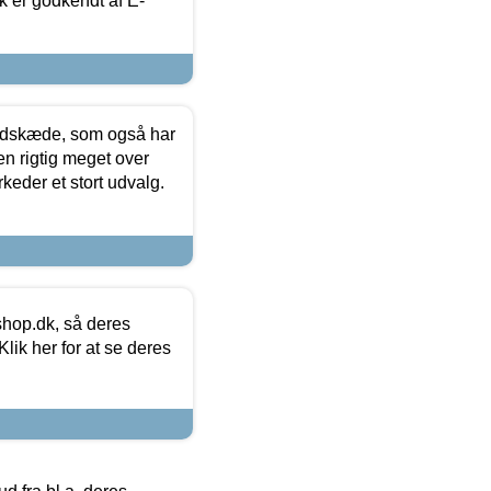
k er godkendt af E-
edskæde, som også har
en rigtig meget over
keder et stort udvalg.
hop.dk, så deres
lik her for at se deres