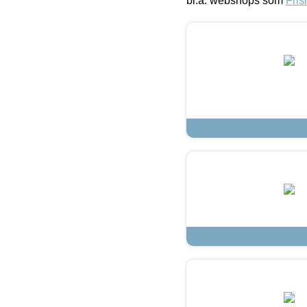
bl.a. webshops som
Fris