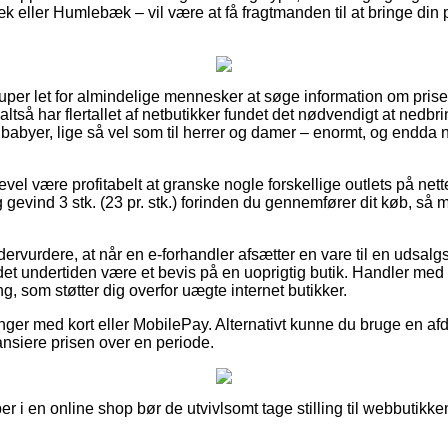
 eller Humlebæk – vil være at få fragtmanden til at bringe din p
super let for almindelige mennesker at søge information om priser
altså har flertallet af netbutikker fundet det nødvendigt at nedbr
g babyer, lige så vel som til herrer og damer – enormt, og endd
vel være profitabelt at granske nogle forskellige outlets på nette
gevind 3 stk. (23 pr. stk.) forinden du gennemfører dit køb, så m
dervurdere, at når en e-forhandler afsætter en vare til en udsal
 det undertiden være et bevis på en uoprigtig butik. Handler med k
ng, som støtter dig overfor uægte internet butikker.
linger med kort eller MobilePay. Alternativt kunne du bruge en a
nansiere prisen over en periode.
r i en online shop bør de utvivlsomt tage stilling til webbutikke