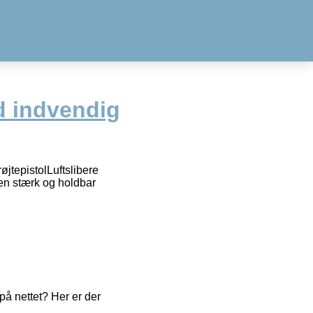
d indvendig
øjtepistolLuftslibere
 en stærk og holdbar
å nettet? Her er der