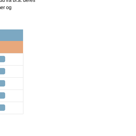
 fra bl.a. deres
mer og