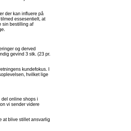
r der kan influere på
tilmed essesentielt, at
sin bestilling af
ge.
deringer og derved
ndig gevind 3 stk. (23 pr.
rretningens kundefokus. I
oplevelsen, hvilket lige
del online shops i
on vi sender videre
t blive stillet ansvarlig