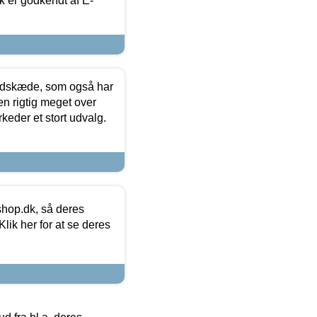
k er godkendt af E-
edskæde, som også har
en rigtig meget over
keder et stort udvalg.
hop.dk, så deres
lik her for at se deres