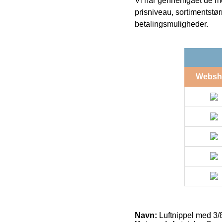
Vi har gennemgået de mes
prisniveau, sortimentstø
betalingsmuligheder.
Websh
Navn:
Luftnippel med 3/8 