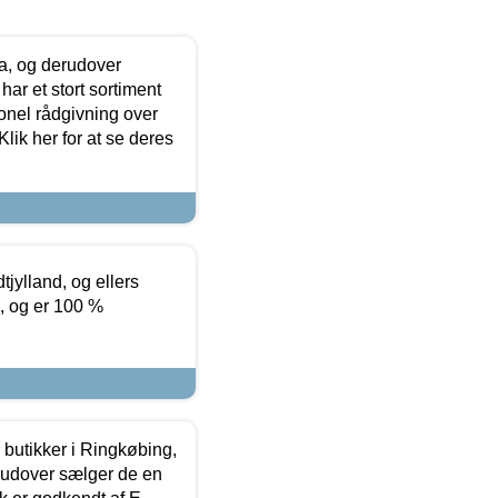
ia, og derudover
ar et stort sortiment
onel rådgivning over
ik her for at se deres
tjylland, og ellers
4, og er 100 %
butikker i Ringkøbing,
rudover sælger de en