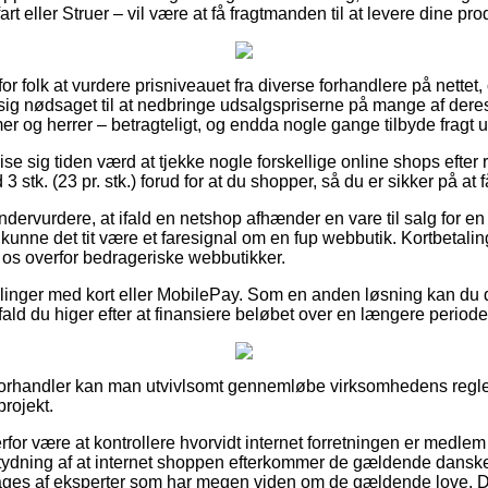
art eller Struer – vil være at få fragtmanden til at levere dine pr
for folk at vurdere prisniveauet fra diverse forhandlere på nettet, 
sig nødsaget til at nedbringe udsalgspriserne på mange af deres 
mer og herrer – betragteligt, og endda nogle gange tilbyde fragt 
e sig tiden værd at tjekke nogle forskellige online shops efter 
stk. (23 pr. stk.) forud for at du shopper, så du er sikker på at 
ndervurdere, at ifald en netshop afhænder en vare til salg for e
kunne det tit være et faresignal om en fup webbutik. Kortbetaling
os overfor bedrageriske webbutikker.
illinger med kort eller MobilePay. Som en anden løsning kan du dr
ifald du higer efter at finansiere beløbet over en længere periode
-forhandler kan man utvivlsomt gennemløbe virksomhedens regle
projekt.
for være at kontrollere hvorvidt internet forretningen er medle
ydning af at internet shoppen efterkommer de gældende danske 
åges af eksperter som har megen viden om de gældende love. 