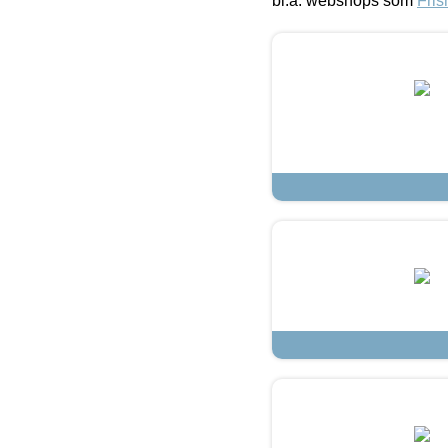
bl.a. webshops som
Fris