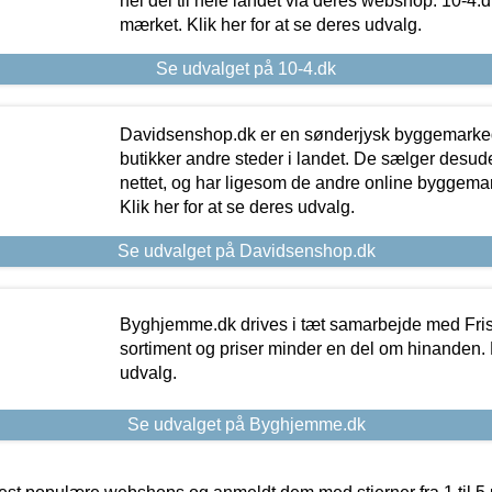
hel del til hele landet via deres webshop. 10-4.d
mærket. Klik her for at se deres udvalg.
Se udvalget på 10-4.dk
Davidsenshop.dk er en sønderjysk byggemark
butikker andre steder i landet. De sælger desud
nettet, og har ligesom de andre online byggemar
Klik her for at se deres udvalg.
Se udvalget på Davidsenshop.dk
Byghjemme.dk drives i tæt samarbejde med Fris
sortiment og priser minder en del om hinanden. K
udvalg.
Se udvalget på Byghjemme.dk