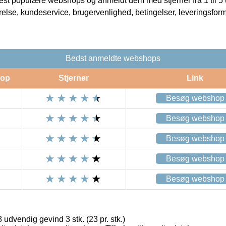
t populære webshops og anmeldt dem med stjerner fra 1 til 5 ud
rrelse, kundeservice, brugervenlighed, betingelser, leveringsfor
Bedst anmeldte webshops
op
Stjerner
Link
Besøg webshop
Besøg webshop
Besøg webshop
Besøg webshop
Besøg webshop
udvendig gevind 3 stk. (23 pr. stk.)