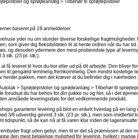
tepistoler og sprøjteanlæg > Tilbehør til sprøjtepistoler
jerner baseret på
19
anmeldelser
arehuse yder nu om stunder diverse forskellige fragtmuligheder
 som giver dig fleksibiliteten til at hente ordren når du har ti
løs, og desuden ydermere den mest prisbevidste type af levering
 stk. (23 pr. stk.).
at få leveret til hvor du bor eller ud på dit arbejde. Den bliver 
en til gengæld temmelig fremkommelig. Den mindst kostelige le
lv henter pakken, men det kræver at du befinder dig i nærheden
utolak > Sprøjtepistoler og sprøjteanlæg > Tilbehør til sprøjtepis
orudsat du har behov for din pakke nu og her, så i det øjemed 
r den anslåede leveringsdato for det vedkommende produkt.
hops garanterer levering på blot en enkelt hverdag på en lang
d 3/8 udvendig gevind 3 stk. (23 pr. stk.), men som imidlertid 
t tidspunkt, så de kan nå at få varen klar inden de lageransatte få
embyder fragt uden gebyr, men tit er det så præmissen at der in
nuppe den mest betalelige mulighed for levering, hvilket i mange