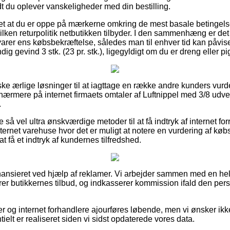
vidt du oplever vanskeligheder med din bestilling.
et at du er oppe på mærkerne omkring de mest basale betingelse
ken returpolitik netbutikken tilbyder. I den sammenhæng er det 
rer ens købsbekræftelse, således man til enhver tid kan påvise 
g gevind 3 stk. (23 pr. stk.), ligegyldigt om du er dreng eller pi
ske ærlige løsninger til at iagttage en række andre kunders vur
r nærmere på internet firmaets omtaler af Luftnippel med 3/8 udve
.
 så vel ultra ønskværdige metoder til at få indtryk af internet fo
ernet varehuse hvor det er muligt at notere en vurdering af købs
 at få et indtryk af kundernes tilfredshed.
nsieret ved hjælp af reklamer. Vi arbejder sammen med en hel 
r butikkernes tilbud, og indkasserer kommission ifald den pers
 og internet forhandlere ajourføres løbende, men vi ønsker ikke a
tielt er realiseret siden vi sidst opdaterede vores data.