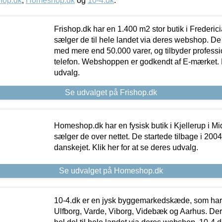
hop.dk
,
Homeshop.dk
og
10-4.dk
.
Frishop.dk har en 1.400 m2 stor butik i Frederic
sælger de til hele landet via deres webshop. De h
med mere end 50.000 varer, og tilbyder professi
telefon. Webshoppen er godkendt af E-mærket. Kl
udvalg.
Se udvalget på Frishop.dk
Homeshop.dk har en fysisk butik i Kjellerup i Mid
sælger de over nettet. De startede tilbage i 200
danskejet. Klik her for at se deres udvalg.
Se udvalget på Homeshop.dk
10-4.dk er en jysk byggemarkedskæde, som har 
Ulfborg, Varde, Viborg, Videbæk og Aarhus. De