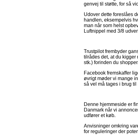
genvej til støtte, for så 
Udover dette foreslåes d
handlen, eksempelvis hvil
man når som helst opbeva
Luftnippel med 3/8 udvendi
Trustpilot frembyder gan
tilrådes det, at du kigge
stk.) forinden du shopper
Facebook fremskaffer lige
øvrigt møder vi mange int
så vel må tages i brug til
Denne hjemmeside er fina
Danmark når vi annoncere
udfører et køb.
Anvisninger omkring varer
for reguleringer der poten