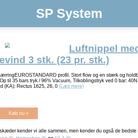
SP System
Luftnippel med
vind 3 stk. (23 pr. stk.)
pærringEUROSTANDARD profil. Stort flow og en stærk og holdb
Op til 35 bars tryk / 96% Vacuum, Tilkoblingstryk ved 0 bar: 40N,
 (KA): Rectus 1625, 26, 0
(Læs mere)
Køb nu »
kæder kender vi alle sammen, men kender du også de bedste p