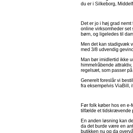
du er i Silkeborg, Middelf
Det er jo i høj grad nemt 
online virksomheder set 
børn, og ligeledes til da
Men det kan stadigvæk vis
med 3/8 udvendig gevind 3 
Man bør imidlertid ikke u
himmelråbende attraktiv, 
regelsæt, som passer på 
Generelt foreslår vi best
fra eksempelvis ViaBill, 
Før folk køber hos en e
tilfælde et tidskrævende 
En anden løsning kan der
da det burde være en ant
butikken nu og da overv