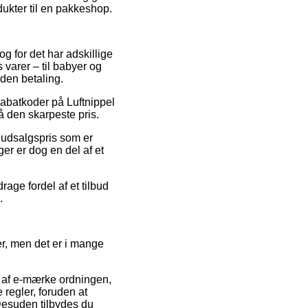
odukter til en pakkeshop.
og for det har adskillige
varer – til babyer og
uden betaling.
rabatkoder på Luftnippel
få den skarpeste pris.
n udsalgspris som er
er er dog en del af et
age fordel af et tilbud
.
r, men det er i mange
m af e-mærke ordningen,
regler, foruden at
Desuden tilbydes du