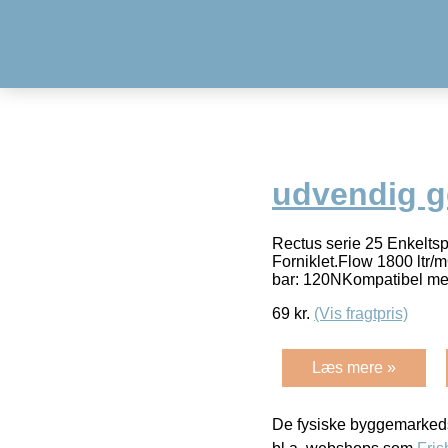
udvendig ge
Rectus serie 25 Enkelts
Forniklet.Flow 1800 ltr/m
bar: 120NKompatibel med
69
kr.
(Vis fragtpris)
Læs mere »
De fysiske byggemarkeds