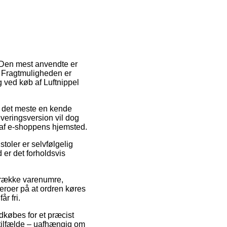
. Den mest anvendte er
d. Fragtmuligheden er
 ved køb af Luftnippel
for det meste en kende
veringsversion vil dog
 af e-shoppens hjemsted.
toler er selvfølgelig
er det forholdsvis
 række varenumre,
beroer på at ordren køres
r fri.
dkøbes for et præcist
 tilfælde – uafhængig om