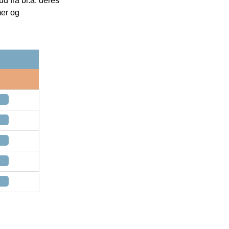
 fra bl.a. deres
mer og