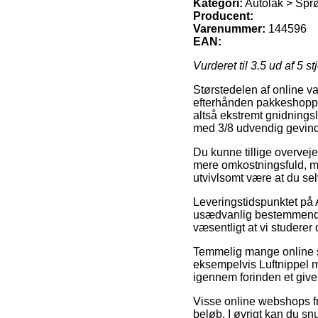
Kategori:
Autolak > Sprøj
Producent:
Varenummer:
144596
EAN:
Vurderet til
3.5
ud af 5 st
Størstedelen af online v
efterhånden pakkeshoppen,
altså ekstremt gnidnings
med 3/8 udvendig gevind 3
Du kunne tillige overveje 
mere omkostningsfuld, m
utvivlsomt være at du se
Leveringstidspunktet på A
usædvanlig bestemmende f
væsentligt at vi studere
Temmelig mange online s
eksempelvis Luftnippel me
igennem forinden et given
Visse online webshops fr
beløb. I øvrigt kan du s