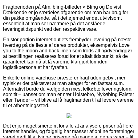
Fragtperioden på Alm. bling-billeder > Bling og Delvist
Dækkende er jo særdeles afgørende om man har brug for
din pakke omgående, så i det øjemed er det utvivlsomt
essentielt at man ser nærmere på det anslåede
leveringstidspunkt ved den respektive vare.
En stor portion internet outlets frembyder levering på næste
hverdag på de fleste af deres produkter, eksempelvis Love
you to the moon and back, men som trods alt nødvendiggør
at bestillingen realiseres forud for et aftalt tidspunkt, så de
garanteret kan nå at få varerne klargjort forinden
logistikpersonalet har fyraften.
Enkelte online varehuse præsterer fragt uden gebyr, men
typisk er det påkrævet at man aftager for en fastsat sum.
Alternativt burde du vælge den mest letkøbte leveringsform,
som tit – uanset om man er nær Holstebro, Nykøbing Falster
eller Tønder – vil blive at få fragtmanden til at levere varerne
til et afhentningssted.
Det er jo meget smertefrit for alle at analysere priser på flere
internet handler, og følgelig har masser af online forretninger
været nødt til at tvinge priserne på mange af deres varer – til