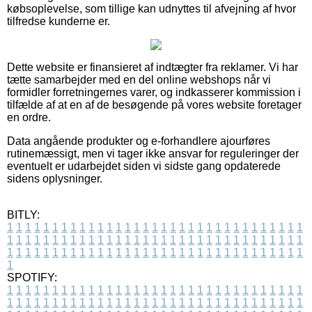
købsoplevelse, som tillige kan udnyttes til afvejning af hvor
tilfredse kunderne er.
Dette website er finansieret af indtægter fra reklamer. Vi har
tætte samarbejder med en del online webshops når vi
formidler forretningernes varer, og indkasserer kommission i
tilfælde af at en af de besøgende på vores website foretager
en ordre.
Data angående produkter og e-forhandlere ajourføres
rutinemæssigt, men vi tager ikke ansvar for reguleringer der
eventuelt er udarbejdet siden vi sidste gang opdaterede
sidens oplysninger.
BITLY:
1
1
1
1
1
1
1
1
1
1
1
1
1
1
1
1
1
1
1
1
1
1
1
1
1
1
1
1
1
1
1
1
1
1
1
1
1
1
1
1
1
1
1
1
1
1
1
1
1
1
1
1
1
1
1
1
1
1
1
1
1
1
1
1
1
1
1
1
1
1
1
1
1
1
1
1
1
1
1
1
1
1
1
1
1
1
1
1
1
1
1
1
1
1
1
1
1
1
1
1
SPOTIFY:
1
1
1
1
1
1
1
1
1
1
1
1
1
1
1
1
1
1
1
1
1
1
1
1
1
1
1
1
1
1
1
1
1
1
1
1
1
1
1
1
1
1
1
1
1
1
1
1
1
1
1
1
1
1
1
1
1
1
1
1
1
1
1
1
1
1