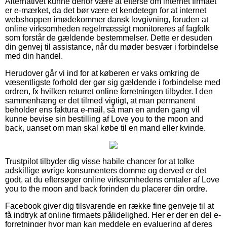
Alternativet kunne derfor være at efterse om internet firmaet
er e-mærket, da det bør være et kendetegn for at internet
webshoppen imødekommer dansk lovgivning, foruden at
online virksomheden regelmæssigt monitoreres af fagfolk
som forstår de gældende bestemmelser. Dette er desuden
din genvej til assistance, når du møder besvær i forbindelse
med din handel.
Herudover går vi ind for at køberen er vaks omkring de
væsentligste forhold der gør sig gældende i forbindelse med
ordren, fx hvilken returret online forretningen tilbyder. I den
sammenhæng er det tilmed vigtigt, at man permanent
beholder ens faktura e-mail, så man en anden gang vil
kunne bevise sin bestilling af Love you to the moon and
back, uanset om man skal købe til en mand eller kvinde.
Trustpilot tilbyder dig visse habile chancer for at tolke
adskillige øvrige konsumenters domme og derved er det
godt, at du eftersøger online virksomhedens omtaler af Love
you to the moon and back forinden du placerer din ordre.
Facebook giver dig tilsvarende en række fine genveje til at
få indtryk af online firmaets pålidelighed. Her er der en del e-
forretninger hvor man kan meddele en evaluering af deres