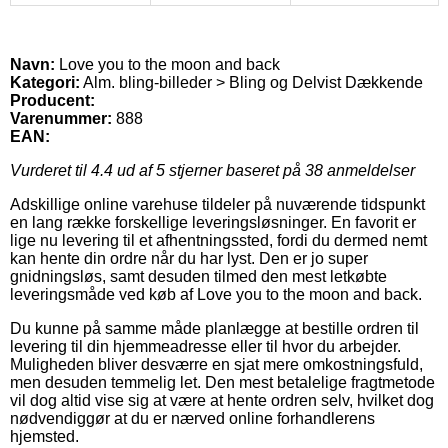
Navn:
Love you to the moon and back
Kategori:
Alm. bling-billeder > Bling og Delvist Dækkende
Producent:
Varenummer:
888
EAN:
Vurderet til
4.4
ud af 5 stjerner baseret på
38
anmeldelser
Adskillige online varehuse tildeler på nuværende tidspunkt
en lang række forskellige leveringsløsninger. En favorit er
lige nu levering til et afhentningssted, fordi du dermed nemt
kan hente din ordre når du har lyst. Den er jo super
gnidningsløs, samt desuden tilmed den mest letkøbte
leveringsmåde ved køb af Love you to the moon and back.
Du kunne på samme måde planlægge at bestille ordren til
levering til din hjemmeadresse eller til hvor du arbejder.
Muligheden bliver desværre en sjat mere omkostningsfuld,
men desuden temmelig let. Den mest betalelige fragtmetode
vil dog altid vise sig at være at hente ordren selv, hvilket dog
nødvendiggør at du er nærved online forhandlerens
hjemsted.