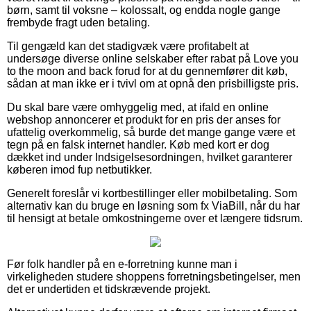
børn, samt til voksne – kolossalt, og endda nogle gange
frembyde fragt uden betaling.
Til gengæld kan det stadigvæk være profitabelt at
undersøge diverse online selskaber efter rabat på Love you
to the moon and back forud for at du gennemfører dit køb,
sådan at man ikke er i tvivl om at opnå den prisbilligste pris.
Du skal bare være omhyggelig med, at ifald en online
webshop annoncerer et produkt for en pris der anses for
ufattelig overkommelig, så burde det mange gange være et
tegn på en falsk internet handler. Køb med kort er dog
dækket ind under Indsigelsesordningen, hvilket garanterer
køberen imod fup netbutikker.
Generelt foreslår vi kortbestillinger eller mobilbetaling. Som
alternativ kan du bruge en løsning som fx ViaBill, når du har
til hensigt at betale omkostningerne over et længere tidsrum.
Før folk handler på en e-forretning kunne man i
virkeligheden studere shoppens forretningsbetingelser, men
det er undertiden et tidskrævende projekt.