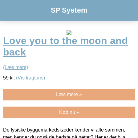
SP System
Love you to the moon and
back
(Læs mere)
59
kr.
(Vis fragtpris)
Læs mere »
Køb nu »
De fysiske byggemarkedskæder kender vi alle sammen,
men kender du også de bedste på nettet? Her er der bl.a.