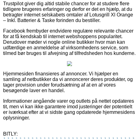
Trustpilot giver dig altid stabile chancer for at studere flere
tidligere brugeres erfaringer og derfor er det en hjælp, at du
betragter internet selskabets omtaler af Lotusgrill Xl Orange
– Inkl. Batterier & Taske forinden du bestiller.
Facebook frembyder endvidere regulære relevante chancer
for at få kendskab til internet webshoppens popularitet.
Derudover møder vi nogle online butikker hvor man kan
udfærdige en anmeldelse af virksomhedens service, som
tilmed bør bruges til afvejning af tilfredsheden hos kunderne.
Hjemmesiden finansieres af annoncer. Vi hjælper en
samling af netbutikker da vi annoncerer deres produkter, og
tager provision under forudsætning af at en af vores
besøgende laver en handel.
Informationer angående varer og outlets på nettet opdateres
tit, men vi kan ikke garantere imod justeringer der potentielt
er iværksat efter at vi sidste gang opdaterede hjemmesidens
oplysninger.
BITLY: