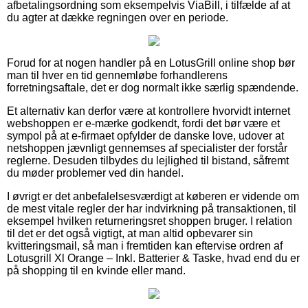
afbetalingsordning som eksempelvis ViaBill, i tilfælde af at
du agter at dække regningen over en periode.
Forud for at nogen handler på en LotusGrill online shop bør
man til hver en tid gennemløbe forhandlerens
forretningsaftale, det er dog normalt ikke særlig spændende.
Et alternativ kan derfor være at kontrollere hvorvidt internet
webshoppen er e-mærke godkendt, fordi det bør være et
sympol på at e-firmaet opfylder de danske love, udover at
netshoppen jævnligt gennemses af specialister der forstår
reglerne. Desuden tilbydes du lejlighed til bistand, såfremt
du møder problemer ved din handel.
I øvrigt er det anbefalelsesværdigt at køberen er vidende om
de mest vitale regler der har indvirkning på transaktionen, til
eksempel hvilken returneringsret shoppen bruger. I relation
til det er det også vigtigt, at man altid opbevarer sin
kvitteringsmail, så man i fremtiden kan eftervise ordren af
Lotusgrill Xl Orange – Inkl. Batterier & Taske, hvad end du er
på shopping til en kvinde eller mand.