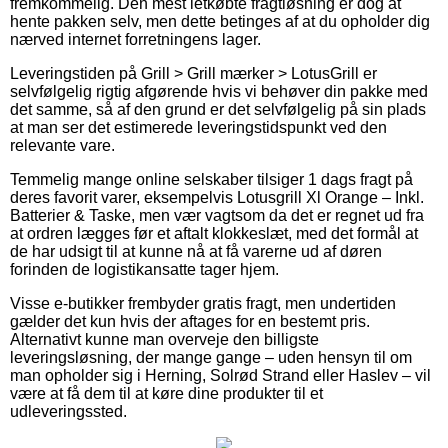
fremkommelig. Den mest letkøbte fragtløsning er dog at
hente pakken selv, men dette betinges af at du opholder dig
nærved internet forretningens lager.
Leveringstiden på Grill > Grill mærker > LotusGrill er
selvfølgelig rigtig afgørende hvis vi behøver din pakke med
det samme, så af den grund er det selvfølgelig på sin plads
at man ser det estimerede leveringstidspunkt ved den
relevante vare.
Temmelig mange online selskaber tilsiger 1 dags fragt på
deres favorit varer, eksempelvis Lotusgrill Xl Orange – Inkl.
Batterier & Taske, men vær vagtsom da det er regnet ud fra
at ordren lægges før et aftalt klokkeslæt, med det formål at
de har udsigt til at kunne nå at få varerne ud af døren
forinden de logistikansatte tager hjem.
Visse e-butikker frembyder gratis fragt, men undertiden
gælder det kun hvis der aftages for en bestemt pris.
Alternativt kunne man overveje den billigste
leveringsløsning, der mange gange – uden hensyn til om
man opholder sig i Herning, Solrød Strand eller Haslev – vil
være at få dem til at køre dine produkter til et
udleveringssted.