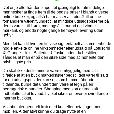
Det er jo efterhånden super let gængeligt for almindelige
mennesker at finde frem til de bedste priser i blandt diverse
online butikker, og altså har masser af LotusGrill online
forhandlere været tvunget til at mindske udsalgspriserne på
deres varer – til børn, men også til mænd og kvinder –
markant, og endda nogle gange frembyde levering uden
gebyr.
Men det kan til hver en tid vise sig rentabelt at sammenholde
nogle enkelte online virksomheder efter udsalg på Lotusgrill
Xl Orange – Inkl. Batterier & Taske inden du bestiller,
således at man er på den sikre side med at indhente den
prisbilligste pris.
Du skal ikke desto mindre være omhyggelig med, at i
tilfælde af at en butik markedsfører bedst i test varer til salg
for en udsalgspris der kan ses som himmelråbende
tiltalende, burde det undertiden være et tegn på en
bedragerisk e-handler. Shopping med kort er trods alt
indbefattet af et lovbud, hvilket sikrer en overfor svindlende
internet butikker.
Vi anbefaler generelt køb med kort eller betalinger med
mobilen. Alternativt kunne du drage nytte af en