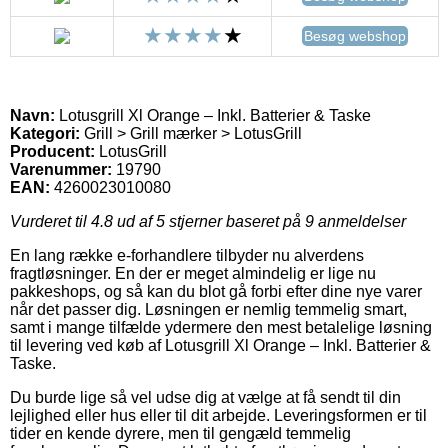
Besøg webshop
Navn:
Lotusgrill Xl Orange – Inkl. Batterier & Taske
Kategori:
Grill > Grill mærker > LotusGrill
Producent:
LotusGrill
Varenummer:
19790
EAN:
4260023010080
Vurderet til
4.8
ud af 5 stjerner baseret på
9
anmeldelser
En lang række e-forhandlere tilbyder nu alverdens
fragtløsninger. En der er meget almindelig er lige nu
pakkeshops, og så kan du blot gå forbi efter dine nye varer
når det passer dig. Løsningen er nemlig temmelig smart,
samt i mange tilfælde ydermere den mest betalelige løsning
til levering ved køb af Lotusgrill Xl Orange – Inkl. Batterier &
Taske.
Du burde lige så vel udse dig at vælge at få sendt til din
lejlighed eller hus eller til dit arbejde. Leveringsformen er til
tider en kende dyrere, men til gengæld temmelig