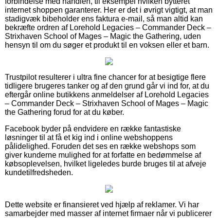
forbindelse med handlen, til eksempel hvilken bytteret
internet shoppen garanterer. Her er det i øvrigt vigtigt, at man
stadigvæk bibeholder ens faktura e-mail, så man altid kan
bekræfte ordren af Lorehold Legacies – Commander Deck –
Strixhaven School of Mages – Magic the Gathering, uden
hensyn til om du søger et produkt til en voksen eller et barn.
Trustpilot resulterer i ultra fine chancer for at besigtige flere
tidligere brugeres tanker og af den grund går vi ind for, at du
eftergår online butikkens anmeldelser af Lorehold Legacies
– Commander Deck – Strixhaven School of Mages – Magic
the Gathering forud for at du køber.
Facebook byder på endvidere en række fantastiske
løsninger til at få et kig ind i online webshoppens
pålidelighed. Foruden det ses en række webshops som
giver kunderne mulighed for at forfatte en bedømmelse af
købsoplevelsen, hvilket ligeledes burde bruges til at afveje
kundetilfredsheden.
Dette website er finansieret ved hjælp af reklamer. Vi har
samarbejder med masser af internet firmaer når vi publicerer