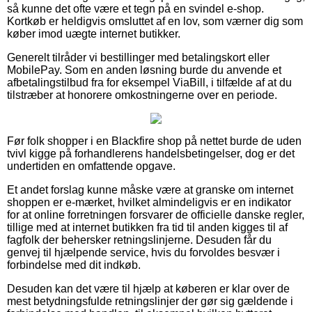
så kunne det ofte være et tegn på en svindel e-shop.
Kortkøb er heldigvis omsluttet af en lov, som værner dig som
køber imod uægte internet butikker.
Generelt tilråder vi bestillinger med betalingskort eller
MobilePay. Som en anden løsning burde du anvende et
afbetalingstilbud fra for eksempel ViaBill, i tilfælde af at du
tilstræber at honorere omkostningerne over en periode.
Før folk shopper i en Blackfire shop på nettet burde de uden
tvivl kigge på forhandlerens handelsbetingelser, dog er det
undertiden en omfattende opgave.
Et andet forslag kunne måske være at granske om internet
shoppen er e-mærket, hvilket almindeligvis er en indikator
for at online forretningen forsvarer de officielle danske regler,
tillige med at internet butikken fra tid til anden kigges til af
fagfolk der behersker retningslinjerne. Desuden får du
genvej til hjælpende service, hvis du forvoldes besvær i
forbindelse med dit indkøb.
Desuden kan det være til hjælp at køberen er klar over de
mest betydningsfulde retningslinjer der gør sig gældende i