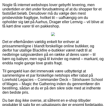
Nogle få internet webshops lover gebyrfri levering, men
undertiden er det under forudsætning af at du shopper for et
fastslået beløb. Derudover må du vælge den mest
prisbevidste fragttype, hvilket tit – uafhængig om du
opholder sig tæt på Aarhus, Dragør eller Lemvig – vil blive at
få kørt dine varer til en pakkeshop.
Det er efterhånden vældig enkelt for enhver at
prissammenligne i blandt forskellige online butikker, og
derfor har utallige Blackfire e-butikker været nødt til at
nedbringe salgsværdien på en række af deres varer – til
børn og babyer, men også til kvinder og mænd – markant, og
endda nogle gange love gratis fragt.
Til gengæld kan det immervæk være udbytterigt at
sammenligne et par forskellige netshops efter rabat på
Lorehold Legacies – Commander Deck – Strixhaven School
of Mages – Magic the Gathering inden du gennemfører din
bestilling, sådan at du er på den sikre side med at indhente
den bedste pris.
Du bør dog ikke overse, at såfremt en e-shop tilbyder
produkter til salg for en udsalgspris der er enormt fordelagtig,