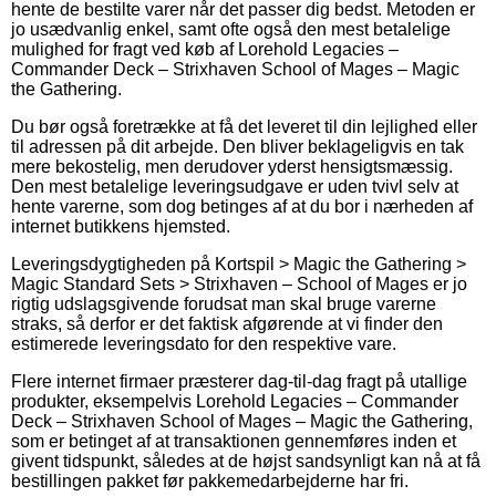
hente de bestilte varer når det passer dig bedst. Metoden er
jo usædvanlig enkel, samt ofte også den mest betalelige
mulighed for fragt ved køb af Lorehold Legacies –
Commander Deck – Strixhaven School of Mages – Magic
the Gathering.
Du bør også foretrække at få det leveret til din lejlighed eller
til adressen på dit arbejde. Den bliver beklageligvis en tak
mere bekostelig, men derudover yderst hensigtsmæssig.
Den mest betalelige leveringsudgave er uden tvivl selv at
hente varerne, som dog betinges af at du bor i nærheden af
internet butikkens hjemsted.
Leveringsdygtigheden på Kortspil > Magic the Gathering >
Magic Standard Sets > Strixhaven – School of Mages er jo
rigtig udslagsgivende forudsat man skal bruge varerne
straks, så derfor er det faktisk afgørende at vi finder den
estimerede leveringsdato for den respektive vare.
Flere internet firmaer præsterer dag-til-dag fragt på utallige
produkter, eksempelvis Lorehold Legacies – Commander
Deck – Strixhaven School of Mages – Magic the Gathering,
som er betinget af at transaktionen gennemføres inden et
givent tidspunkt, således at de højst sandsynligt kan nå at få
bestillingen pakket før pakkemedarbejderne har fri.