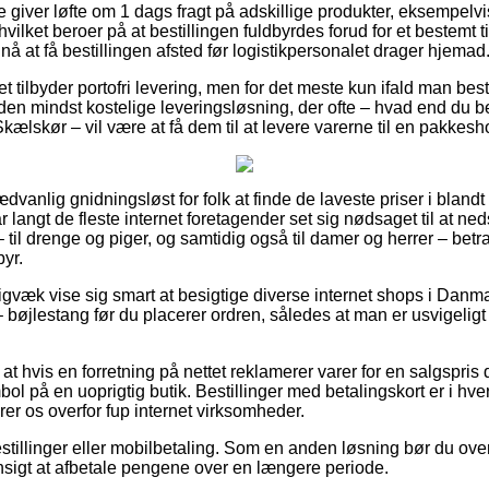
 giver løfte om 1 dags fragt på adskillige produkter, eksempelvi
vilket beroer på at bestillingen fuldbyrdes forud for et bestemt 
å at få bestillingen afsted før logistikpersonalet drager hjemad
et tilbyder portofri levering, men for det meste kun ifald man best
den mindst kostelige leveringsløsning, der ofte – hvad end du b
kælskør – vil være at få dem til at levere varerne til en pakkesh
dvanlig gnidningsløst for folk at finde de laveste priser i blandt
 langt de fleste internet foretagender set sig nødsaget til at n
 til drenge og piger, og samtidig også til damer og herrer – betr
yr.
igvæk vise sig smart at besigtige diverse internet shops i Danm
 bøjlestang før du placerer ordren, således at man er usvigeligt 
t hvis en forretning på nettet reklamerer varer for en salgspris de
bol på en uoprigtig butik. Bestillinger med betalingskort er i hver
erer os overfor fup internet virksomheder.
estillinger eller mobilbetaling. Som en anden løsning bør du overv
hensigt at afbetale pengene over en længere periode.