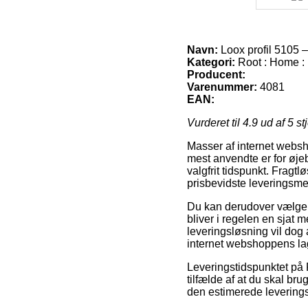
Navn:
Loox profil 5105 
Kategori:
Root : Home : 
Producent:
Varenummer:
4081
EAN:
Vurderet til
4.9
ud af 5 st
Masser af internet websho
mest anvendte er for øjeb
valgfrit tidspunkt. Fra
prisbevidste leveringsme
Du kan derudover vælge at
bliver i regelen en sjat
leveringsløsning vil dog 
internet webshoppens la
Leveringstidspunktet på R
tilfælde af at du skal br
den estimerede levering