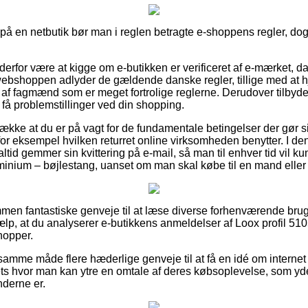
 på en netbutik bør man i reglen betragte e-shoppens regler, dog
derfor være at kigge om e-butikken er verificeret af e-mærket, da
 webshoppen adlyder de gældende danske regler, tillige med at
af fagmænd som er meget fortrolige reglerne. Derudover tilbyd
 få problemstillinger ved din shopping.
trække at du er på vagt for de fundamentale betingelser der gør 
or eksempel hvilken returret online virksomheden benytter. I den
altid gemmer sin kvittering på e-mail, så man til enhver tid vil k
uminium – bøjlestang, uanset om man skal købe til en mand eller
ommen fantastiske genveje til at læse diverse forhenværende br
jælp, at du analyserer e-butikkens anmeldelser af Loox profil 51
hopper.
mme måde flere hæderlige genveje til at få en idé om internet f
lets hvor man kan ytre en omtale af deres købsoplevelse, som yd
derne er.