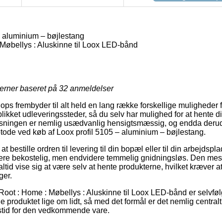
– aluminium – bøjlestang
Møbellys : Aluskinne til Loox LED-bånd
jerner baseret på
32
anmeldelser
ps frembyder til alt held en lang række forskellige muligheder f
likket udleveringssteder, så du selv har mulighed for at hente d
gtløsningen er nemlig usædvanlig hensigtsmæssig, og endda der
tode ved køb af Loox profil 5105 – aluminium – bøjlestang.
 bestille ordren til levering til din bopæl eller til din arbejdsp
 mere bekostelig, men endvidere temmelig gnidningsløs. Den mes
altid vise sig at være selv at hente produkterne, hvilket kræver
ger.
oot : Home : Møbellys : Aluskinne til Loox LED-bånd er selvfølg
uge produktet lige om lidt, så med det formål er det nemlig central
stid for den vedkommende vare.