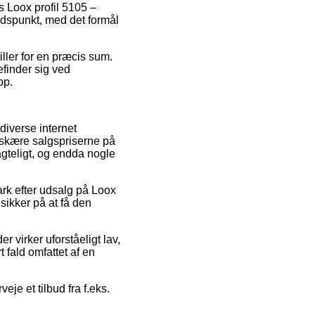
s Loox profil 5105 –
tidspunkt, med det formål
.
iller for en præcis sum.
efinder sig ved
op.
 diverse internet
edskære salgspriserne på
agteligt, og endda nogle
ark efter udsalg på Loox
sikker på at få den
r virker uforståeligt lav,
t fald omfattet af en
eje et tilbud fra f.eks.