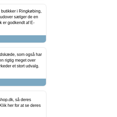
butikker i Ringkøbing,
rudover sælger de en
k er godkendt af E-
edskæde, som også har
en rigtig meget over
keder et stort udvalg.
hop.dk, så deres
lik her for at se deres