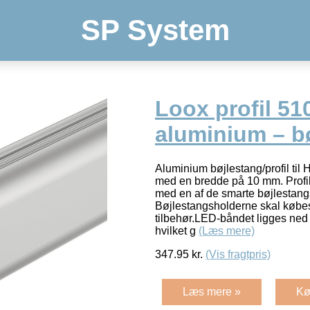
SP System
Loox profil 51
aluminium – b
Aluminium bøjlestang/profil ti
med en bredde på 10 mm. Profi
med en af de smarte bøjlestang
Bøjlestangsholderne skal købes
tilbehør.LED-båndet ligges ned 
hvilket g
(Læs mere)
347.95
kr.
(Vis fragtpris)
Læs mere »
Kø