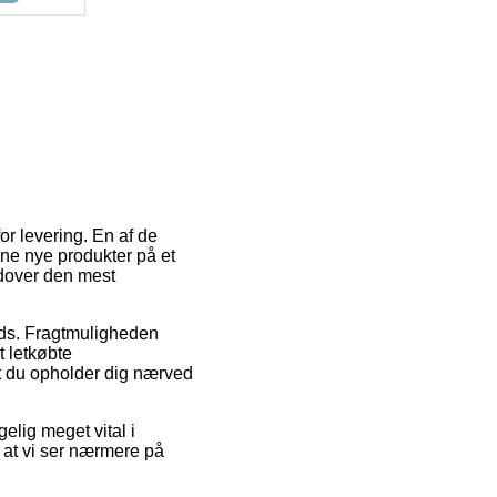
or levering. En af de
ine nye produkter på et
udover den mest
lads. Fragtmuligheden
t letkøbte
 at du opholder dig nærved
elig meget vital i
t at vi ser nærmere på