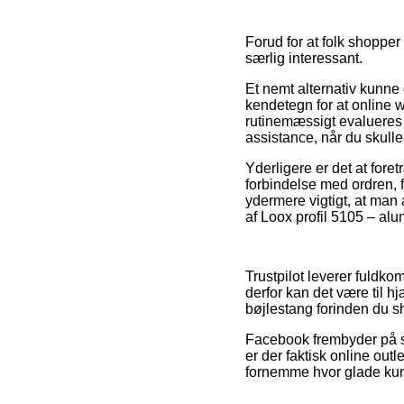
Forud for at folk shopper
særlig interessant.
Et nemt alternativ kunne 
kendetegn for at online
rutinemæssigt evalueres 
assistance, når du skulle
Yderligere er det at fore
forbindelse med ordren, f
ydermere vigtigt, at man 
af Loox profil 5105 – al
Trustpilot leverer fuldk
derfor kan det være til h
bøjlestang forinden du s
Facebook frembyder på sa
er der faktisk online out
fornemme hvor glade kun