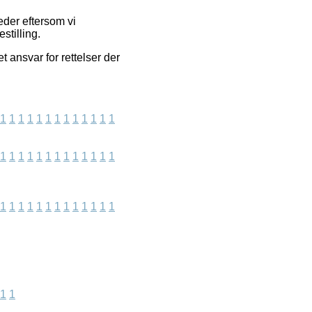
eder eftersom vi
stilling.
 ansvar for rettelser der
1
1
1
1
1
1
1
1
1
1
1
1
1
1
1
1
1
1
1
1
1
1
1
1
1
1
1
1
1
1
1
1
1
1
1
1
1
1
1
1
1