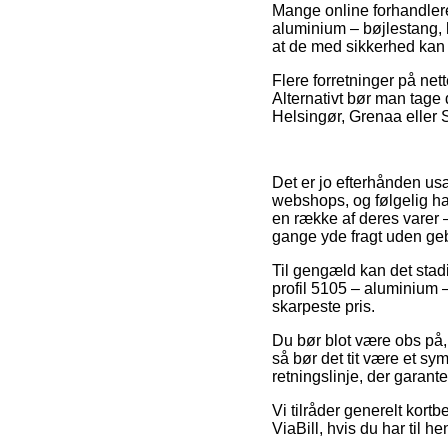
Mange online forhandlere
aluminium – bøjlestang, h
at de med sikkerhed kan n
Flere forretninger på nett
Alternativt bør man tage 
Helsingør, Grenaa eller S
Det er jo efterhånden usæ
webshops, og følgelig har
en række af deres varer –
gange yde fragt uden geb
Til gengæld kan det stad
profil 5105 – aluminium –
skarpeste pris.
Du bør blot være obs på, a
så bør det tit være et sym
retningslinje, der garant
Vi tilråder generelt kortb
ViaBill, hvis du har til 