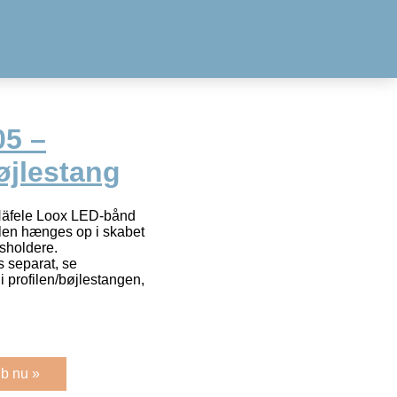
05 –
øjlestang
l Häfele Loox LED-bånd
len hænges op i skabet
sholdere.
 separat, se
i profilen/bøjlestangen,
b nu »