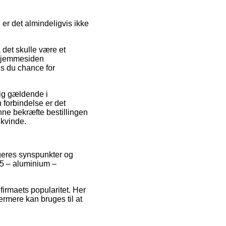
 er det almindeligvis ikke
 det skulle være et
 hjemmesiden
es du chance for
sig gældende i
 forbindelse er det
unne bekræfte bestillingen
 kvinde.
ugeres synspunkter og
05 – aluminium –
irmaets popularitet. Her
ermere kan bruges til at