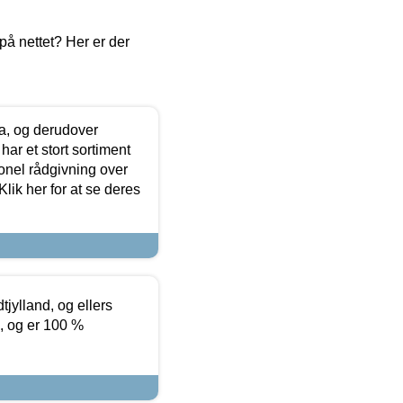
å nettet? Her er der
ia, og derudover
ar et stort sortiment
onel rådgivning over
ik her for at se deres
tjylland, og ellers
4, og er 100 %