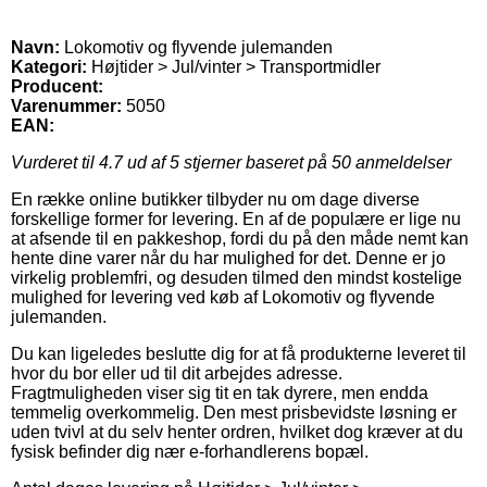
Navn:
Lokomotiv og flyvende julemanden
Kategori:
Højtider > Jul/vinter > Transportmidler
Producent:
Varenummer:
5050
EAN:
Vurderet til
4.7
ud af 5 stjerner baseret på
50
anmeldelser
En række online butikker tilbyder nu om dage diverse
forskellige former for levering. En af de populære er lige nu
at afsende til en pakkeshop, fordi du på den måde nemt kan
hente dine varer når du har mulighed for det. Denne er jo
virkelig problemfri, og desuden tilmed den mindst kostelige
mulighed for levering ved køb af Lokomotiv og flyvende
julemanden.
Du kan ligeledes beslutte dig for at få produkterne leveret til
hvor du bor eller ud til dit arbejdes adresse.
Fragtmuligheden viser sig tit en tak dyrere, men endda
temmelig overkommelig. Den mest prisbevidste løsning er
uden tvivl at du selv henter ordren, hvilket dog kræver at du
fysisk befinder dig nær e-forhandlerens bopæl.