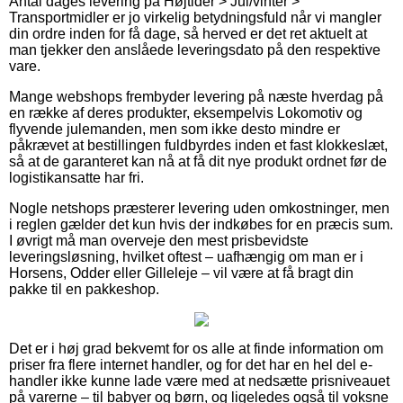
Antal dages levering på Højtider > Jul/vinter >
Transportmidler er jo virkelig betydningsfuld når vi mangler
din ordre inden for få dage, så herved er det ret aktuelt at
man tjekker den anslåede leveringsdato på den respektive
vare.
Mange webshops frembyder levering på næste hverdag på
en række af deres produkter, eksempelvis Lokomotiv og
flyvende julemanden, men som ikke desto mindre er
påkrævet at bestillingen fuldbyrdes inden et fast klokkeslæt,
så at de garanteret kan nå at få dit nye produkt ordnet før de
logistikansatte har fri.
Nogle netshops præsterer levering uden omkostninger, men
i reglen gælder det kun hvis der indkøbes for en præcis sum.
I øvrigt må man overveje den mest prisbevidste
leveringsløsning, hvilket oftest – uafhængig om man er i
Horsens, Odder eller Gilleleje – vil være at få bragt din
pakke til en pakkeshop.
Det er i høj grad bekvemt for os alle at finde information om
priser fra flere internet handler, og for det har en hel del e-
handler ikke kunne lade være med at nedsætte prisniveauet
på varerne – til babyer og børn, og ligeledes også til voksne