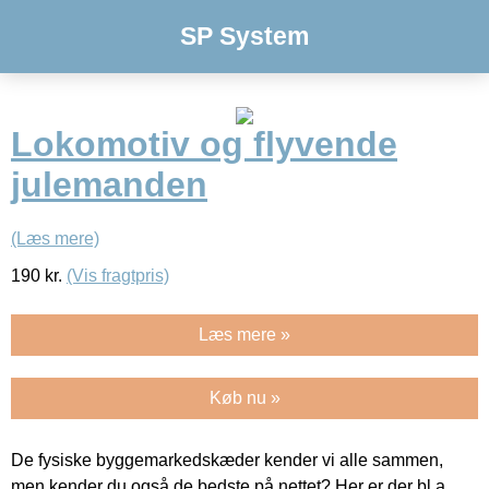
SP System
Lokomotiv og flyvende
julemanden
(Læs mere)
190
kr.
(Vis fragtpris)
Læs mere »
Køb nu »
De fysiske byggemarkedskæder kender vi alle sammen,
men kender du også de bedste på nettet? Her er der bl.a.