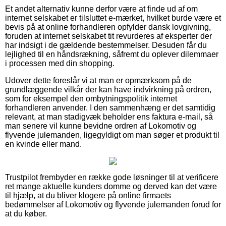
Et andet alternativ kunne derfor være at finde ud af om
internet selskabet er tilsluttet e-mærket, hvilket burde være et
bevis på at online forhandleren opfylder dansk lovgivning,
foruden at internet selskabet tit revurderes af eksperter der
har indsigt i de gældende bestemmelser. Desuden får du
lejlighed til en håndsrækning, såfremt du oplever dilemmaer
i processen med din shopping.
Udover dette foreslår vi at man er opmærksom på de
grundlæggende vilkår der kan have indvirkning på ordren,
som for eksempel den ombytningspolitik internet
forhandleren anvender. I den sammenhæng er det samtidig
relevant, at man stadigvæk beholder ens faktura e-mail, så
man senere vil kunne bevidne ordren af Lokomotiv og
flyvende julemanden, ligegyldigt om man søger et produkt til
en kvinde eller mand.
Trustpilot frembyder en række gode løsninger til at verificere
ret mange aktuelle kunders domme og derved kan det være
til hjælp, at du bliver klogere på online firmaets
bedømmelser af Lokomotiv og flyvende julemanden forud for
at du køber.