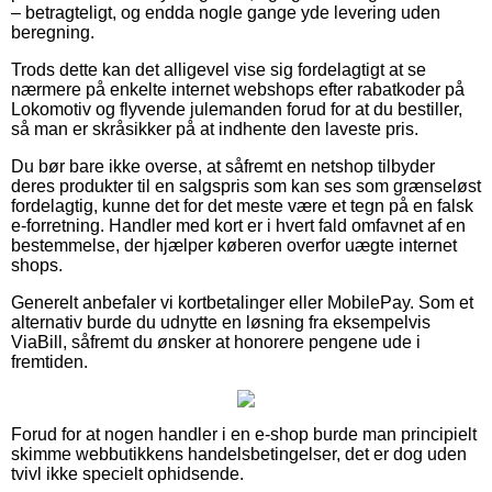
– betragteligt, og endda nogle gange yde levering uden
beregning.
Trods dette kan det alligevel vise sig fordelagtigt at se
nærmere på enkelte internet webshops efter rabatkoder på
Lokomotiv og flyvende julemanden forud for at du bestiller,
så man er skråsikker på at indhente den laveste pris.
Du bør bare ikke overse, at såfremt en netshop tilbyder
deres produkter til en salgspris som kan ses som grænseløst
fordelagtig, kunne det for det meste være et tegn på en falsk
e-forretning. Handler med kort er i hvert fald omfavnet af en
bestemmelse, der hjælper køberen overfor uægte internet
shops.
Generelt anbefaler vi kortbetalinger eller MobilePay. Som et
alternativ burde du udnytte en løsning fra eksempelvis
ViaBill, såfremt du ønsker at honorere pengene ude i
fremtiden.
Forud for at nogen handler i en e-shop burde man principielt
skimme webbutikkens handelsbetingelser, det er dog uden
tvivl ikke specielt ophidsende.