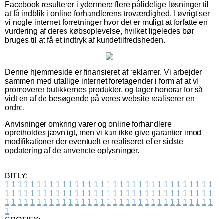
Facebook resulterer i ydermere flere pålidelige løsninger til
at få indblik i online forhandlerens troværdighed. I øvrigt ser
vi nogle internet forretninger hvor det er muligt at forfatte en
vurdering af deres købsoplevelse, hvilket ligeledes bør
bruges til at få et indtryk af kundetilfredsheden.
Denne hjemmeside er finansieret af reklamer. Vi arbejder
sammen med utallige internet foretagender i form af at vi
promoverer butikkernes produkter, og tager honorar for så
vidt en af de besøgende på vores website realiserer en
ordre.
Anvisninger omkring varer og online forhandlere
opretholdes jævnligt, men vi kan ikke give garantier imod
modifikationer der eventuelt er realiseret efter sidste
opdatering af de anvendte oplysninger.
BITLY:
1
1
1
1
1
1
1
1
1
1
1
1
1
1
1
1
1
1
1
1
1
1
1
1
1
1
1
1
1
1
1
1
1
1
1
1
1
1
1
1
1
1
1
1
1
1
1
1
1
1
1
1
1
1
1
1
1
1
1
1
1
1
1
1
1
1
1
1
1
1
1
1
1
1
1
1
1
1
1
1
1
1
1
1
1
1
1
1
1
1
1
1
1
1
1
1
1
1
1
1