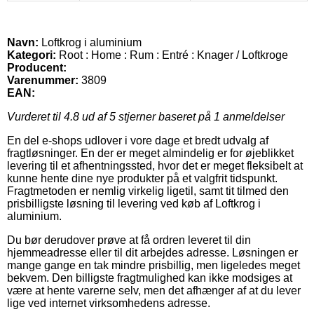
Navn:
Loftkrog i aluminium
Kategori:
Root : Home : Rum : Entré : Knager / Loftkroge
Producent:
Varenummer:
3809
EAN:
Vurderet til
4.8
ud af 5 stjerner baseret på
1
anmeldelser
En del e-shops udlover i vore dage et bredt udvalg af
fragtløsninger. En der er meget almindelig er for øjeblikket
levering til et afhentningssted, hvor det er meget fleksibelt at
kunne hente dine nye produkter på et valgfrit tidspunkt.
Fragtmetoden er nemlig virkelig ligetil, samt tit tilmed den
prisbilligste løsning til levering ved køb af Loftkrog i
aluminium.
Du bør derudover prøve at få ordren leveret til din
hjemmeadresse eller til dit arbejdes adresse. Løsningen er
mange gange en tak mindre prisbillig, men ligeledes meget
bekvem. Den billigste fragtmulighed kan ikke modsiges at
være at hente varerne selv, men det afhænger af at du lever
lige ved internet virksomhedens adresse.