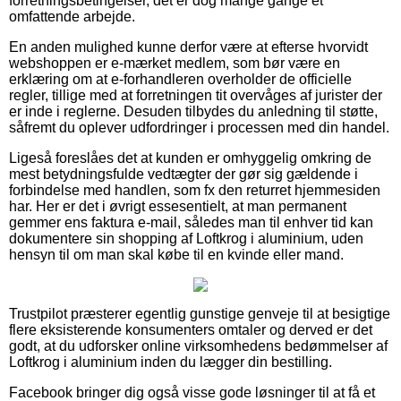
forretningsbetingelser, det er dog mange gange et
omfattende arbejde.
En anden mulighed kunne derfor være at efterse hvorvidt
webshoppen er e-mærket medlem, som bør være en
erklæring om at e-forhandleren overholder de officielle
regler, tillige med at forretningen tit overvåges af jurister der
er inde i reglerne. Desuden tilbydes du anledning til støtte,
såfremt du oplever udfordringer i processen med din handel.
Ligeså foreslåes det at kunden er omhyggelig omkring de
mest betydningsfulde vedtægter der gør sig gældende i
forbindelse med handlen, som fx den returret hjemmesiden
har. Her er det i øvrigt essesentielt, at man permanent
gemmer ens faktura e-mail, således man til enhver tid kan
dokumentere sin shopping af Loftkrog i aluminium, uden
hensyn til om man skal købe til en kvinde eller mand.
Trustpilot præsterer egentlig gunstige genveje til at besigtige
flere eksisterende konsumenters omtaler og derved er det
godt, at du udforsker online virksomhedens bedømmelser af
Loftkrog i aluminium inden du lægger din bestilling.
Facebook bringer dig også visse gode løsninger til at få et