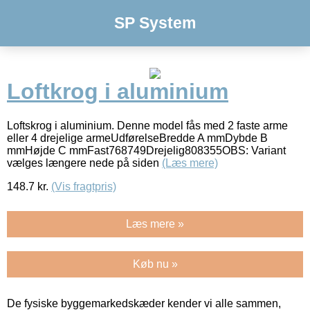
SP System
Loftkrog i aluminium
Loftskrog i aluminium. Denne model fås med 2 faste arme
eller 4 drejelige armeUdførelseBredde A mmDybde B
mmHøjde C mmFast768749Drejelig808355OBS: Variant
vælges længere nede på siden
(Læs mere)
148.7
kr.
(Vis fragtpris)
Læs mere »
Køb nu »
De fysiske byggemarkedskæder kender vi alle sammen,