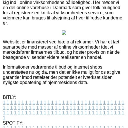
kig ind i online virksomhedens pålidelighed. Her møder vi
en del online varehuse i Danmark som giver folk mulighed
for at registrere en kritik af virksomhedens service, som
ydermere kan bruges til afvejning af hvor tilfredse kunderne
er.
Websitet er finansieret ved hjælp af reklamer. Vi har et tæt
samarbejde med masser af online virksomheder idet vi
markedsfører firmaernes tilbud, og høster provision når de
besøgende vi sender videre realiserer en handel.
Informationer vedrørende tilbud og internet shops
understøttes nu og da, men det er ikke muligt for os at give
garantier imod rettelser der potentielt er iværksat siden
nyligste opdatering af hjemmesidens data.
BITLY:
1
1
1
1
1
1
1
1
1
1
1
1
1
1
1
1
1
1
1
1
1
1
1
1
1
1
1
1
1
1
1
1
1
1
1
1
1
1
1
1
1
1
1
1
1
1
1
1
1
1
1
1
1
1
1
1
1
1
1
1
1
1
1
1
1
1
1
1
1
1
1
1
1
1
1
1
1
1
1
1
1
1
1
1
1
1
1
1
1
1
1
1
1
1
1
1
1
1
1
1
SPOTIFY: