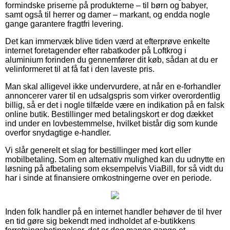
formindske priserne på produkterne – til børn og babyer,
samt også til herrer og damer – markant, og endda nogle
gange garantere fragtfri levering.
Det kan immervæk blive tiden værd at efterprøve enkelte
internet foretagender efter rabatkoder på Loftkrog i
aluminium forinden du gennemfører dit køb, sådan at du er
velinformeret til at få fat i den laveste pris.
Man skal alligevel ikke undervurdere, at når en e-forhandler
annoncerer varer til en udsalgspris som virker overordentlig
billig, så er det i nogle tilfælde være en indikation på en falsk
online butik. Bestillinger med betalingskort er dog dækket
ind under en lovbestemmelse, hvilket bistår dig som kunde
overfor snydagtige e-handler.
Vi slår generelt et slag for bestillinger med kort eller
mobilbetaling. Som en alternativ mulighed kan du udnytte en
løsning på afbetaling som eksempelvis ViaBill, for så vidt du
har i sinde at finansiere omkostningerne over en periode.
Inden folk handler på en internet handler behøver de til hver
en tid gøre sig bekendt med indholdet af e-butikkens