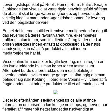
Leveringstidspunktet på Root : Home : Rum : Entré : Knager
/ Loftkroge kan vise sig at være rigtig betydningsfuld såfremt
du absolut skal bruge varen omgående, og herved er det
virkelig klogt at man undersøger tidshorisonten for levering
ved den pågældende vare.
En hel del internet butikker frembyder muligheden for dag-til-
dag levering på deres favorit varenumre, eksempelvis
Loftkrog i aluminium, som imidlertid står og falder med at
ordren aflægges inden et fastsat klokkeslæt, så de højst
sandsynligt kan nå at få produktet afsendt inden
medarbejderne har fri.
Visse online firmaer sikrer fragtfri levering, men i reglen er
det kun gældende hvis man køber for en fastsat sum.
Alternativt burde du foretrække den mest betalelige
leveringsmåde, hvilket mange gange – uafhængig om man
befinder sig nær Kolding, Hobro eller Vojens – vil være at få
fragtmanden til at bringe produkterne til et afhentningssted.
Det er jo efterhånden særligt enkelt for os alle at finde
information om priser fra forskellige netshops, og herved har
flertallet af firmaer på nettet fundet det nødvendigt at