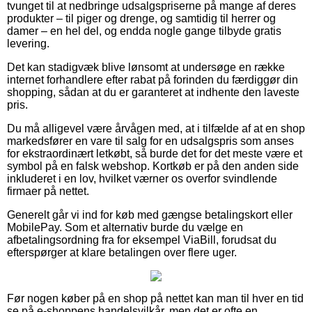
tvunget til at nedbringe udsalgspriserne på mange af deres
produkter – til piger og drenge, og samtidig til herrer og
damer – en hel del, og endda nogle gange tilbyde gratis
levering.
Det kan stadigvæk blive lønsomt at undersøge en række
internet forhandlere efter rabat på forinden du færdiggør din
shopping, sådan at du er garanteret at indhente den laveste
pris.
Du må alligevel være årvågen med, at i tilfælde af at en shop
markedsfører en vare til salg for en udsalgspris som anses
for ekstraordinært letkøbt, så burde det for det meste være et
symbol på en falsk webshop. Kortkøb er på den anden side
inkluderet i en lov, hvilket værner os overfor svindlende
firmaer på nettet.
Generelt går vi ind for køb med gængse betalingskort eller
MobilePay. Som et alternativ burde du vælge en
afbetalingsordning fra for eksempel ViaBill, forudsat du
efterspørger at klare betalingen over flere uger.
Før nogen køber på en shop på nettet kan man til hver en tid
se på e-shoppens handelsvilkår, men det er ofte en