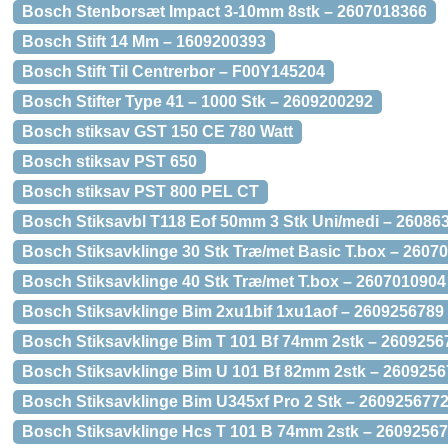
Bosch Stenborsæt Impact 3-10mm 8stk – 2607018366
Bosch Stift 14 Mm – 1609200393
Bosch Stift Til Centrerbor – F00Y145204
Bosch Stifter Type 41 – 1000 Stk – 2609200292
Bosch stiksav GST 150 CE 780 Watt
Bosch stiksav PST 650
Bosch stiksav PST 800 PEL CT
Bosch Stiksavbl T118 Eof 50mm 3 Stk Uni/medi – 26086
Bosch Stiksavklinge 30 Stk Træ/met Basic T.box – 2607
Bosch Stiksavklinge 40 Stk Træ/met T.box – 2607010904
Bosch Stiksavklinge Bim 2xu1bif 1xu1aof – 2609256789
Bosch Stiksavklinge Bim T 101 Bf 74mm 2stk – 2609256
Bosch Stiksavklinge Bim U 101 Bf 82mm 2stk – 260925
Bosch Stiksavklinge Bim U345xf Pro 2 Stk – 260925677
Bosch Stiksavklinge Hcs T 101 B 74mm 2stk – 2609256