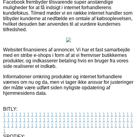
Facebook frembyder tilsvarende super anstændige
muligheder for at få indsigt i internet forhandlerens
kundefokus. Tilmed møder vi en række internet handler som
tilbyder kunderne at nedfælde en omtale af købsoplevelsen,
hvilket desuden bør anvendes til at vurdere kundernes
tilfredshed.
Websitet finansieres af annoncer. Vi har et fast samarbejde
med en stribe e-shops i form af at vi fremviser butikkernes
produkter, og indkasserer betaling hvis en bruger fra vores
side realiserer et indkøb.
Informationer omkring produkter og internet forhandlere
værnes om nu og da, men vi tager ikke ansvar for justeringer
der måtte være udført siden nyligste opdatering af
hjemmesidens data.
BITLY:
1
1
1
1
1
1
1
1
1
1
1
1
1
1
1
1
1
1
1
1
1
1
1
1
1
1
1
1
1
1
1
1
1
1
1
1
1
1
1
1
1
1
1
1
1
1
1
1
1
1
1
1
1
1
1
1
1
1
1
1
1
1
1
1
1
1
1
1
1
1
1
1
1
1
1
1
1
1
1
1
1
1
1
1
1
1
1
1
1
1
1
1
1
1
1
1
1
1
1
1
SPOTIFY: