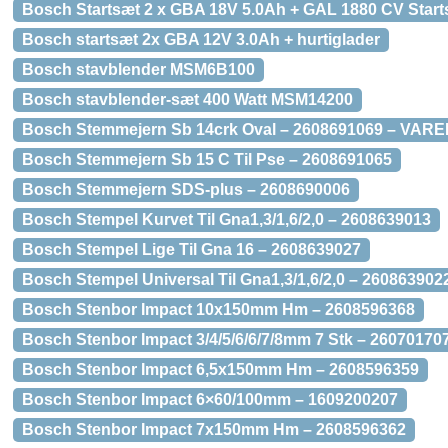
Bosch Startsæt 2 x GBA 18V 5.0Ah + GAL 1880 CV Star
Bosch startsæt 2x GBA 12V 3.0Ah + hurtiglader
Bosch stavblender MSM6B100
Bosch stavblender-sæt 400 Watt MSM14200
Bosch Stemmejern Sb 14crk Oval – 2608691069 – VA
Bosch Stemmejern Sb 15 C Til Pse – 2608691065
Bosch Stemmejern SDS-plus – 2608690006
Bosch Stempel Kurvet Til Gna1,3/1,6/2,0 – 2608639013
Bosch Stempel Lige Til Gna 16 – 2608639027
Bosch Stempel Universal Til Gna1,3/1,6/2,0 – 260863902
Bosch Stenbor Impact 10x150mm Hm – 2608596368
Bosch Stenbor Impact 3/4/5/6/6/7/8mm 7 Stk – 26070170
Bosch Stenbor Impact 6,5x150mm Hm – 2608596359
Bosch Stenbor Impact 6×60/100mm – 1609200207
Bosch Stenbor Impact 7x150mm Hm – 2608596362