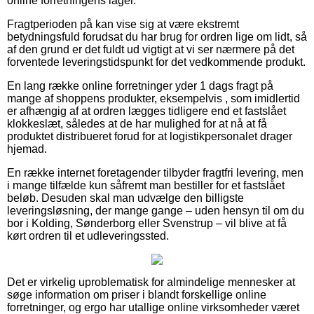
online forretningens lager.
Fragtperioden på kan vise sig at være ekstremt
betydningsfuld forudsat du har brug for ordren lige om lidt, så
af den grund er det fuldt ud vigtigt at vi ser nærmere på det
forventede leveringstidspunkt for det vedkommende produkt.
En lang række online forretninger yder 1 dags fragt på
mange af shoppens produkter, eksempelvis , som imidlertid
er afhængig af at ordren lægges tidligere end et fastslået
klokkeslæt, således at de har mulighed for at nå at få
produktet distribueret forud for at logistikpersonalet drager
hjemad.
En række internet foretagender tilbyder fragtfri levering, men
i mange tilfælde kun såfremt man bestiller for et fastslået
beløb. Desuden skal man udvælge den billigste
leveringsløsning, der mange gange – uden hensyn til om du
bor i Kolding, Sønderborg eller Svenstrup – vil blive at få
kørt ordren til et udleveringssted.
Det er virkelig uproblematisk for almindelige mennesker at
søge information om priser i blandt forskellige online
forretninger, og ergo har utallige online virksomheder været