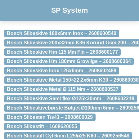
SP System
Bosch Slibeskive 180x6mm Inox – 2608600540
Bosch Slibeskive 200x32mm K36 Korund Gsm 200 – 26
Bosch Slibeskive Hm 115 Mm Fin – 2608600177
Bosch Slibeskive Hm 180mm Grov/lige – 2608600364
Bosch Slibeskive Inox 125x6mm – 2608602488
Bosch Slibeskive Metal 150×22,2x6mm K30 – 260860038
Bosch Slibeskive Metal Ø 115 Mm – 2608600537
Bosch Slibeskive Semi-flex Ø125x30mm – 2608602218
Bosch Slibeskivebørste Bølget Ø100mm 6mm – 260925
Bosch Slibesten T/s41 – 2608600029
Bosch Slibestift – 1608620055
Bosch Slibestift Cyl 6mm L25/ø25 K60 – 2609256548