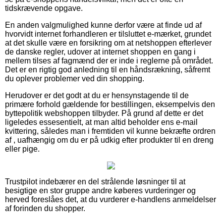
tidskrævende opgave.
En anden valgmulighed kunne derfor være at finde ud af
hvorvidt internet forhandleren er tilsluttet e-mærket, grundet
at det skulle være en forsikring om at netshoppen efterlever
de danske regler, udover at internet shoppen en gang i
mellem tilses af fagmænd der er inde i reglerne på området.
Det er en rigtig god anledning til en håndsrækning, såfremt
du oplever problemer ved din shopping.
Herudover er det godt at du er hensynstagende til de
primære forhold gældende for bestillingen, eksempelvis den
byttepolitik webshoppen tilbyder. På grund af dette er det
ligeledes essesentielt, at man altid beholder ens e-mail
kvittering, således man i fremtiden vil kunne bekræfte ordren
af , uafhængig om du er på udkig efter produkter til en dreng
eller pige.
Trustpilot indebærer en del strålende løsninger til at
besigtige en stor gruppe andre køberes vurderinger og
herved foreslåes det, at du vurderer e-handlens anmeldelser
af forinden du shopper.