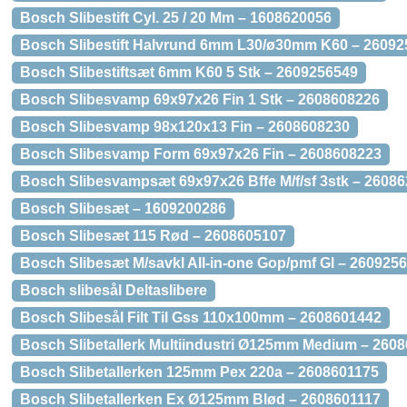
Bosch Slibestift Cyl. 25 / 20 Mm – 1608620056
Bosch Slibestift Halvrund 6mm L30/ø30mm K60 – 2609
Bosch Slibestiftsæt 6mm K60 5 Stk – 2609256549
Bosch Slibesvamp 69x97x26 Fin 1 Stk – 2608608226
Bosch Slibesvamp 98x120x13 Fin – 2608608230
Bosch Slibesvamp Form 69x97x26 Fin – 2608608223
Bosch Slibesvampsæt 69x97x26 Bffe M/f/sf 3stk – 2608
Bosch Slibesæt – 1609200286
Bosch Slibesæt 115 Rød – 2608605107
Bosch Slibesæt M/savkl All-in-one Gop/pmf Gl – 260925
Bosch slibesål Deltaslibere
Bosch Slibesål Filt Til Gss 110x100mm – 2608601442
Bosch Slibetallerk Multiindustri Ø125mm Medium – 260
Bosch Slibetallerken 125mm Pex 220a – 2608601175
Bosch Slibetallerken Ex Ø125mm Blød – 2608601117