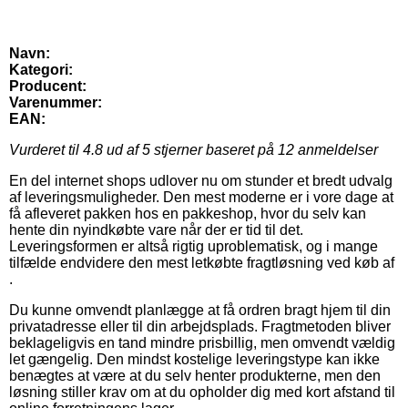
Navn:
Kategori:
Producent:
Varenummer:
EAN:
Vurderet til
4.8
ud af 5 stjerner baseret på
12
anmeldelser
En del internet shops udlover nu om stunder et bredt udvalg
af leveringsmuligheder. Den mest moderne er i vore dage at
få afleveret pakken hos en pakkeshop, hvor du selv kan
hente din nyindkøbte vare når der er tid til det.
Leveringsformen er altså rigtig uproblematisk, og i mange
tilfælde endvidere den mest letkøbte fragtløsning ved køb af
.
Du kunne omvendt planlægge at få ordren bragt hjem til din
privatadresse eller til din arbejdsplads. Fragtmetoden bliver
beklageligvis en tand mindre prisbillig, men omvendt vældig
let gængelig. Den mindst kostelige leveringstype kan ikke
benægtes at være at du selv henter produkterne, men den
løsning stiller krav om at du opholder dig med kort afstand til