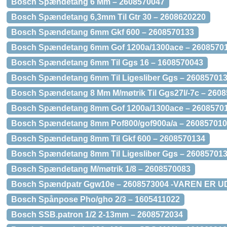
Bosch Spændetang 6 Mm – 2608570047
Bosch Spændetang 6,3mm Til Gtr 30 – 2608620220
Bosch Spændetang 6mm Gkf 600 – 2608570133
Bosch Spændetang 6mm Gof 1200a/1300ace – 2608570
Bosch Spændetang 6mm Til Ggs 16 – 1608570043
Bosch Spændetang 6mm Til Ligesliber Ggs – 26085701
Bosch Spændetang 8 Mm M/møtrik Til Ggs27l/-7c – 260
Bosch Spændetang 8mm Gof 1200a/1300ace – 2608570
Bosch Spændetang 8mm Pof800/gof900a/a – 26085701
Bosch Spændetang 8mm Til Gkf 600 – 2608570134
Bosch Spændetang 8mm Til Ligesliber Ggs – 26085701
Bosch Spændetang M/møtrik 1/8 – 2608570083
Bosch Spændpatr Ggw10e – 2608573004 -VAREN ER 
Bosch Spånpose Pho/gho 2/3 – 1605411022
Bosch SSB.patron 1/2 2-13mm – 2608572034