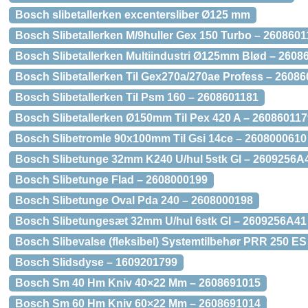
Bosch slibetallerken excentersliber Ø125 mm
Bosch Slibetallerken M/9huller Gex 150 Turbo – 260860
Bosch Slibetallerken Multiindustri Ø125mm Blød – 2608
Bosch Slibetallerken Til Gex270a/270ae Profess – 2608
Bosch Slibetallerken Til Psm 160 – 2608601181
Bosch Slibetallerken Ø150mm Til Pex 420 A – 260860117
Bosch Slibetromle 90x100mm Til Gsi 14ce – 2608000610
Bosch Slibetunge 32mm K240 U/hul 5stk Gl – 2609256A
Bosch Slibetunge Flad – 2608000199
Bosch Slibetunge Oval Pda 240 – 2608000198
Bosch Slibetungesæt 32mm U/hul 6stk Gl – 2609256A41
Bosch Slibevalse (fleksibel) Systemtilbehør PRR 250 E
Bosch Slidsdyse – 1609201799
Bosch Sm 40 Hm Kniv 40×22 Mm – 2608691015
Bosch Sm 60 Hm Kniv 60×22 Mm – 2608691014