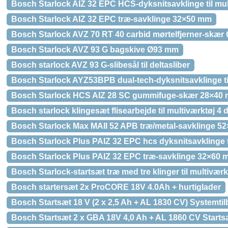
Bosch Starlock AIZ 32 EPC HCS-dyksnitsavklinge til mul
Bosch Starlock AIZ 32 EPC træ-savklinge 32×50 mm
Bosch Starlock AVZ 70 RT 40 carbid mørtelfjerner-skæ
Bosch Starlock AVZ 93 G bagskive Ø93 mm
Bosch starlock AVZ 93 G-slibesål til deltasliber
Bosch Starlock AYZ53BPB dual-tech-dyksnitsavklinge ti
Bosch Starlock HCS AIZ 28 SC gummifuge-skær 28×40
Bosch starlock klingesæt flisearbejde til multiværktøj 4 
Bosch Starlock Max MAII 52 APB træ/metal-savklinge 5
Bosch Starlock Plus PAIZ 32 EPC hcs dyksnitsavklinge t
Bosch Starlock Plus PAIZ 32 EPC træ-savklinge 32×60
Bosch Starlock-startsæt træ med tre klinger til multiværk
Bosch startersæt 2x ProCORE 18V 4.0Ah + hurtiglader
Bosch Startsæt 18 V (2 x 2,5 Ah + AL 1830 CV) Systemti
Bosch Startsæt 2 x GBA 18V 4,0 Ah + AL 1860 CV Sta