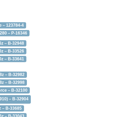
e – 123784-4
280 – P-16346
6z – B-32948
0z – B-33526
0z – B-33641
8z – B-32982
8z – B-32998
rce – B-32100
910) – B-32904
z – B-33685
6z – B-33043