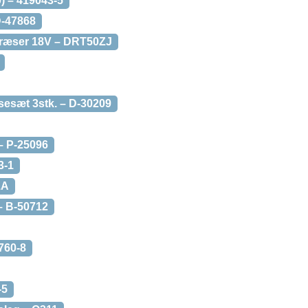
) – 419043-5
D-47868
Fræser 18V – DRT50ZJ
sesæt 3stk. – D-30209
– P-25096
3-1
ZA
– B-50712
760-8
-5