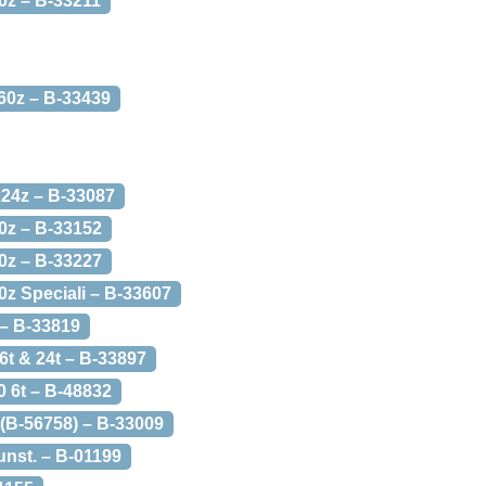
0z – B-33211
60z – B-33439
24z – B-33087
0z – B-33152
0z – B-33227
z Speciali – B-33607
 – B-33819
t & 24t – B-33897
 6t – B-48832
(B-56758) – B-33009
nst. – B-01199