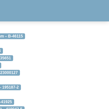
mm – B-46115
4
-35651
M23000127
– 195187-2
-41925