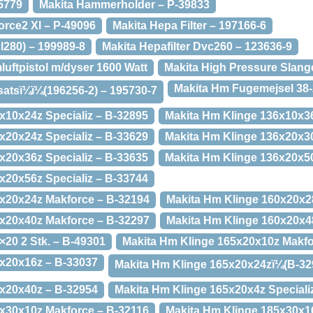
5779
Makita Hammerholder – P-39833
rce2 Xl – P-49096
Makita Hepa Filter – 197166-6
cl280) – 199989-8
Makita Hepafilter Dvc260 – 123636-9
uftpistol m/dyser 1600 Watt
Makita High Pressure Slang
Makita Hm Fugemejsel 38-
satsï¼ï¼(196256-2) – 195730-7
x10x24z Specializ – B-32895
Makita Hm Klinge 136x10x3
x20x24z Specializ – B-33629
Makita Hm Klinge 136x20x3
x20x36z Specializ – B-33635
Makita Hm Klinge 136x20x5
x20x56z Specializ – B-33744
0x20x24z Makforce – B-32194
Makita Hm Klinge 160x20x2
0x20x40z Makforce – B-32297
Makita Hm Klinge 160x20x4
×20 2 Stk. – B-49301
Makita Hm Klinge 165x20x10z Makfo
5x20x16z – B-33037
Makita Hm Klinge 165x20x24zï¼(B-32
5x20x40z – B-32954
Makita Hm Klinge 165x20x4z Speciali
x30x10z Makforce – B-32116
Makita Hm Klinge 185x30x1