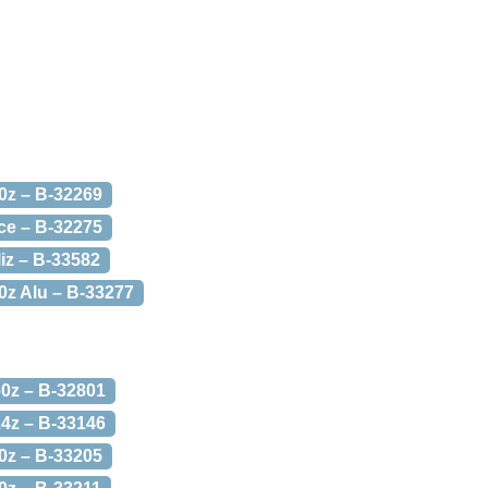
0z – B-32269
ce – B-32275
iz – B-33582
0z Alu – B-33277
0z – B-32801
4z – B-33146
0z – B-33205