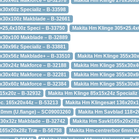
0x30x40z Makforce – B-32378
Makita Hm Klinge 270x30x6
x30x60z Specializ – B-33598
0x30x100z Makblade – B-32661
×25,4x100z Speci – B-33750
Makita Hm Klinge 305×25.4x
5x30x100 Makblade – B-32889
x30x96z Specializ – B-33881
0x30x56z Makblade+ – B-33510
Makita Hm Klinge 355x30x
5x30x24z Makforce – B-32188
Makita Hm Klinge 355x30x4
5x30x40z Makforce – B-32281
Makita Hm Klinge 355x30x6
5x30x60z Makforce – B-32384
Makita Hm Klinge 355x30x80
15x20z – B-32932
Makita Hm Klinge 85x15x24z Specializ
c. 165x20x44z – B-53213
Makita Hm Klingesæt 136x20x16
10mm (U.flange) – SC09003260
Makita Hm Savblad 118×20
x30x32z Makblade – B-32742
Makita Hm Savkl165x20x28z
 165x20x28z Træ – B-56758
Makita Hm-centrerbor 6mm Ku