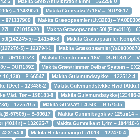
043-5
Makita Greb Antivibration 8mm – 162258-0
000c) – 134890-0
Makita Grensaks 2x18V – DUP361Z
 – 671137909
Makita Græsopsamler (Uv3200) – YA00000
 27l – 671015620
Makita Græsopsamler 50l (Plm4110) – 
50l(142245-5) – 141546-8
Makita Græsopsamler Komplet
127276-5) – 123794-1
Makita Græsopsamler(Ya00000670
10 – UR100DZX
Makita Græstrimmer 18V – DUR187LZ 
18v – DUR189Z
Makita Græstrimmer Delbar System – E
110,130) – P-66547
Makita Gulvmundstykke – 122512-4
e (Dvc) – 123486-2
Makita Gulvmundstykke Hvid (Akku)
e Våd/ Tør – 198183-9
Makita Gulvmundstykke(123486-2
73d) – 122520-5
Makita Gulvsæt 1 4 Stk. – B-67505
k.(B-67505) – B-30617
Makita Gummibagskive 125.m14 – 
r (4014n) – 132025-7
Makita Gummikant 1,4m – 194418-6
 423154-0
Makita H-skruetvinge Ls1013 – 122470-4