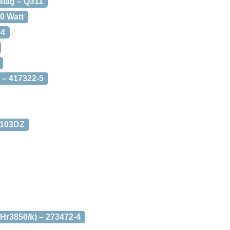
slag – Q311
0 Watt
84
 – 417322-5
C103DZ
(Hr3850/k) – 273472-4