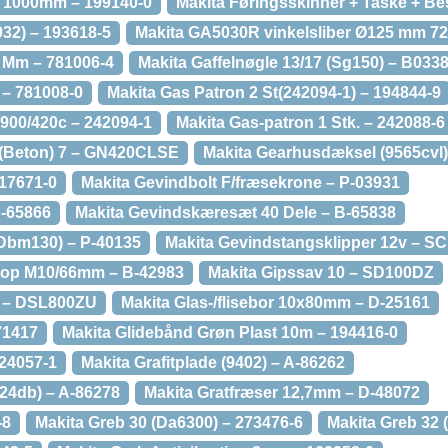
e 1000mm – 199140-0
Makita Føringsskinner + Taske + Be
032) – 193618-5
Makita GA5030R vinkelsliber Ø125 mm 72
3 Mm – 781006-4
Makita Gaffelnøgle 13/17 (Sg150) – B033
 – 781008-0
Makita Gas Patron 2 St(242094-1) – 194844-9
900/420c – 242094-1
Makita Gas-patron 1 Stk. – 242088-6
 (Beton) 7 – GN420CLSE
Makita Gearhusdæksel (9565cvl)
17671-0
Makita Gevindbolt F/fræsekrone – P-03931
B-65866
Makita Gevindskæresæt 40 Dele – B-65838
(Dbm130) – P-40135
Makita Gevindstangsklipper 12v – S
top M10/66mm – B-42983
Makita Gipssav 10 – SD100DZ
8v – DSL800ZU
Makita Glas-/flisebor 10x80mm – D-25161
71417
Makita Glidebånd Grøn Plast 10m – 194416-0
424057-1
Makita Grafitplade (9402) – A-86262
924db) – A-86278
Makita Gratfræser 12,7mm – D-48072
-8
Makita Greb 30 (Da6300) – 273476-6
Makita Greb 32 