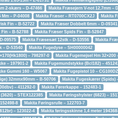
ntråd 1.65-15m – E-01731
Makita Fremføringspind (Lf1000
mm 2-skærs – D-47466
Makita Fræsejern V-not 12,7mm – 
5 Mm – P-04008
Makita Fræser – RT0700CX2J
Makita 
isk Fin – B-52722
Makita Fræser Dobbelt 6mm – D-09341
 Fin – B-52788
Makita Fræser Spids Fin – B-52847
 D-09575
Makita Fræsesæt 12stk – D-53556
Makita Fræ
k – D-53540
Makita Fugedyse – SH00000042
×170(Hk1800) – 798297-0
Makita Fugemejsel Hm 32×200 
ke – 197901-2
Makita Fugemundstykke (Bcl182) – 45124
kke Gummi 160 – W5067
Makita Fugepistol 10 – CG100D
Lige) 32mmx90mm – B-50706
Makita Fugeskærer (Spids) 
00dbv) – 411292-0
Makita Førerkappe – 152483-1
 (3620) – STEX122385
Makita Føringshylster (6823) – 151
– 152498-8
Makita Føringsrulle – 122703-7
3612br) – 123022-4
Makita føringsskinne 1,4 meter 194368