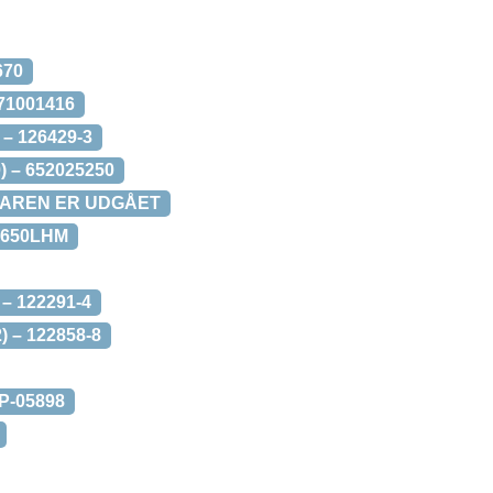
670
671001416
 – 126429-3
) – 652025250
– VAREN ER UDGÅET
X2650LHM
 – 122291-4
) – 122858-8
P-05898