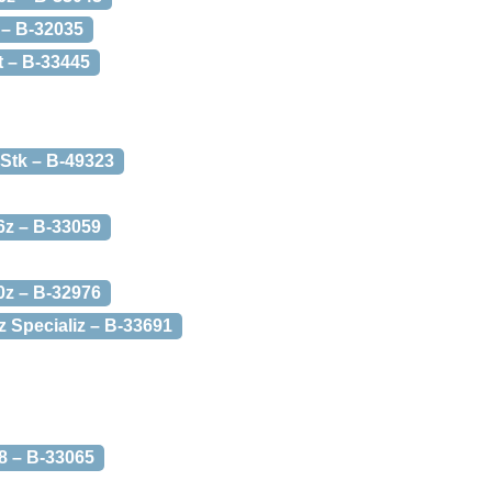
 – B-32035
t – B-33445
 Stk – B-49323
6z – B-33059
0z – B-32976
 Specializ – B-33691
8 – B-33065