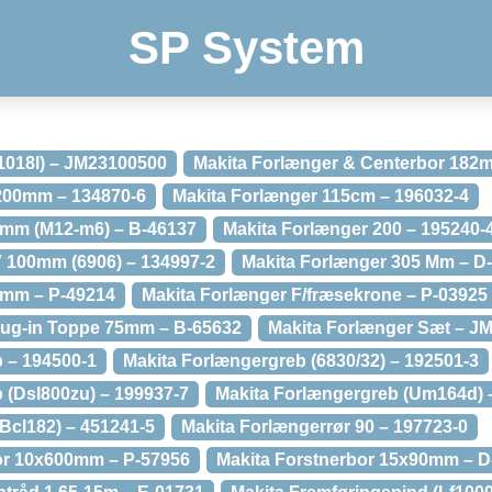
SP System
1018l) – JM23100500
Makita Forlænger & Centerbor 182
 200mm – 134870-6
Makita Forlænger 115cm – 196032-4
2mm (M12-m6) – B-46137
Makita Forlænger 200 – 195240-
″ 100mm (6906) – 134997-2
Makita Forlænger 305 Mm – D
0mm – P-49214
Makita Forlænger F/fræsekrone – P-03925
lug-in Toppe 75mm – B-65632
Makita Forlænger Sæt – J
 – 194500-1
Makita Forlængergreb (6830/32) – 192501-3
 (Dsl800zu) – 199937-7
Makita Forlængergreb (Um164d) 
(Bcl182) – 451241-5
Makita Forlængerrør 90 – 197723-0
bor 10x600mm – P-57956
Makita Forstnerbor 15x90mm – D