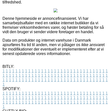
tilfredshed.
Denne hjemmeside er annoncefinansieret. Vi har
samarbejdsaftaler med en række internet butikker da vi
fremviser virksomhedernes varer, og høster betaling for så
vidt den bruger vi sender videre foretager en handel.
Data om produkter og internet varehuse i Danmark
ajourføres fra tid til anden, men vi påtager os ikke ansvaret
for modifikationer der eventuelt er implementeret efter at vi
senest opdaterede vores informationer.
BITLY:
1
1
1
1
1
1
1
1
1
1
1
1
1
1
1
1
1
1
1
1
1
1
1
1
1
1
1
1
1
1
1
1
1
1
1
1
1
1
1
1
1
1
1
1
1
1
1
1
1
1
1
1
1
1
1
1
1
1
1
1
1
1
1
1
1
1
1
1
1
1
1
1
1
1
1
1
1
1
1
1
1
1
1
1
1
1
1
1
1
1
1
1
1
1
1
1
1
1
1
1
SPOTIFY:
1
1
1
1
1
1
1
1
1
1
1
1
1
1
1
1
1
1
1
1
1
1
1
1
1
1
1
1
1
1
1
1
1
1
1
1
1
1
1
1
1
1
1
1
1
1
1
1
1
1
1
1
1
1
1
1
1
1
1
1
1
1
1
1
1
1
1
1
1
1
1
1
1
1
1
1
1
1
1
1
1
1
1
1
1
1
1
1
1
1
1
1
1
1
1
1
1
1
1
1