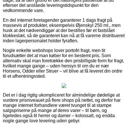
dage, så af den grund er det naturligvis passende at du
efterser det anslåede leveringstidspunkt for den
vedkommende vare.
En del internet foretagender garanterer 1 dags fragt på
massevis af produkter, eksempelvis Øjenskyl 250 ml., men
husk at det nødvendiggør at der bestilles før et fastslået
klokkeslæt, så de garanteret kan nå at få varerne distribueret
inden lagerpersonalet holder fyraften.
Nogle enkelte webshops lover portofri fragt, men tit
forudsætter det at man køber for en bestemt pris. Som
alternativ skal man foretrække den prisbilligste form for fragt,
hvilket mange gange – uden hensyn til om du er nær
Horsens, Odder eller Struer – vil blive at få leveret din ordre
til et afhentningssted.
Det er i dag rigtig ukompliceret for almindelige dødelige at
vurdere prisniveauet på flere shops på nettet, og derfor har
mange internet forhandlere været tvunget til at stampe
salgspriserne på mange af deres varer – til børn, og
ligeledes også til herrer og damer – kolossalt, og endda
nogle gange love levering uden gebyr.