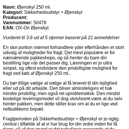
Navn:
Øjenskyl 250 ml.
Kategori:
Sikkerhedsudstyr > Øjenskyl
Producent:
Varenummer:
50478
EAN:
OX-On Øjenskyl
Vurderet til
3.6
ud af 5 stjerner baseret på
21
anmeldelser
En stor portion internet forhandlere yder efterhånden et stort
udvalg af muligheder for fragt. Det mest populære er for
nærværende pakkeshops, og så henter du bare din
bestilling lige når det passer dig. Løsningen er jo ultra
simpel, og oftest endvidere den prisbilligste mulighed for
fragt ved køb af Øjenskyl 250 ml..
Du bør tillige vælge at vælge at få leveret til din lejlighed
eller ud på dit arbejde. Den bliver almindeligvis et hak
mindre prisbillig, men også ret uproblematisk. Den mindst
kostelige leveringsmodel vil dog utvivlsomt være at du selv
henter pakken, men dette stiller krav om at du er lige ved
netbutikkens bopæl.
Fragtperioden på Sikkerhedsudstyr > Øjenskyl er jo rigtig
central i tilfælde af at vi har brug for din ordre inden for få