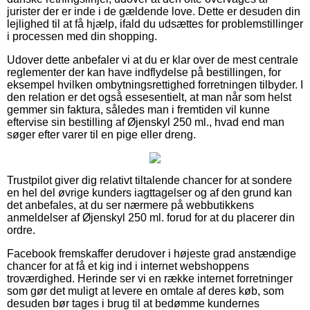
jurister der er inde i de gældende love. Dette er desuden din
lejlighed til at få hjælp, ifald du udsættes for problemstillinger
i processen med din shopping.
Udover dette anbefaler vi at du er klar over de mest centrale
reglementer der kan have indflydelse på bestillingen, for
eksempel hvilken ombytningsrettighed forretningen tilbyder. I
den relation er det også essesentielt, at man når som helst
gemmer sin faktura, således man i fremtiden vil kunne
eftervise sin bestilling af Øjenskyl 250 ml., hvad end man
søger efter varer til en pige eller dreng.
Trustpilot giver dig relativt tiltalende chancer for at sondere
en hel del øvrige kunders iagttagelser og af den grund kan
det anbefales, at du ser nærmere på webbutikkens
anmeldelser af Øjenskyl 250 ml. forud for at du placerer din
ordre.
Facebook fremskaffer derudover i højeste grad anstændige
chancer for at få et kig ind i internet webshoppens
troværdighed. Herinde ser vi en række internet forretninger
som gør det muligt at levere en omtale af deres køb, som
desuden bør tages i brug til at bedømme kundernes