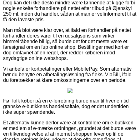
Dog kan det ikke desto mindre være lønnende at kigge forbi
nogle enkelte forhandlere på nettet efter tilbud på Øjenskyl
250 ml. inden du handler, sådan at man er velinformeret til at
få den laveste pris.
Man må blot være klar over, at ifald en forhandler på nettet
forhandler deres varer til en udsalgspris som virker
himmelråbende billig, så burde det for det meste være et
faresignal om en fup online shop. Bestillinger med kort er
dog omfavnet af en regel, der redder køberen imod
snydagtige online webshops.
Vi anbefaler kortbetalinger eller MobilePay. Som alternativ
bør du benytte en afbetalingsløsning fra f.eks. ViaBill, ifald
du foretrækker at klare omkostningerne over en periode.
Før folk køber på en e-forretning burde man til hver en tid
granske e-butikkens handelsaftale, dog er det undertiden
ikke super spændende.
Et alternativ kunne derfor være at kontrollere om e-butikken
er medlem af e-mærke ordningen, grundet at det burde være
en tilkendegivelse af at internet shoppen lever op til de
danske retningslinjer, udover at den ofte overvåges af