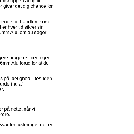
webshoppen af og til
giver det dig chance for
ldende for handlen, som
l enhver tid sikrer sin
Ø6mm Alu, om du søger
dligere brugeres meninger
Ø6mm Alu forud for at du
ns pålidelighed. Desuden
urdering af
r.
r på nettet når vi
rdre.
var for justeringer der er