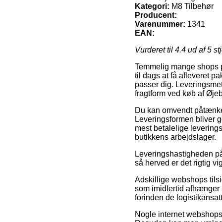
Kategori:
M8 Tilbehør
Producent:
Varenummer:
1341
EAN:
Vurderet til
4.4
ud af 5 st
Temmelig mange shops på 
til dags at få afleveret p
passer dig. Leveringsmet
fragtform ved køb af Øj
Du kan omvendt påtænke at
Leveringsformen bliver g
mest betalelige leverings
butikkens arbejdslager.
Leveringshastigheden på 
så herved er det rigtig v
Adskillige webshops til
som imidlertid afhænger a
forinden de logistikansatt
Nogle internet webshops 