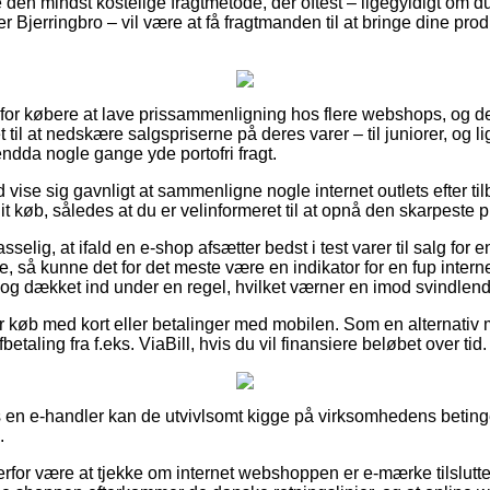
n mindst kostelige fragtmetode, der oftest – ligegyldigt om du 
 Bjerringbro – vil være at få fragtmanden til at bringe dine produk
 for købere at lave prissammenligning hos flere webshops, og de
t til at nedskære salgspriserne på deres varer – til juniorer, og 
endda nogle gange yde portofri fragt.
id vise sig gavnligt at sammenligne nogle internet outlets efter
t køb, således at du er velinformeret til at opnå den skarpeste pr
lig, at ifald en e-shop afsætter bedst i test varer til salg for e
, så kunne det for det meste være en indikator for en fup intern
 dog dækket ind under en regel, hvilket værner en imod svindlend
for køb med kort eller betalinger med mobilen. Som en alternativ
etaling fra f.eks. ViaBill, hvis du vil finansiere beløbet over tid.
en e-handler kan de utvivlsomt kigge på virksomhedens betingel
.
erfor være at tjekke om internet webshoppen er e-mærke tilslutte