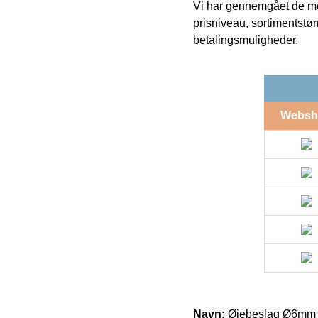
Vi har gennemgået de mes
prisniveau, sortimentstø
betalingsmuligheder.
Websh
Navn:
Øjebeslag Ø6mm 