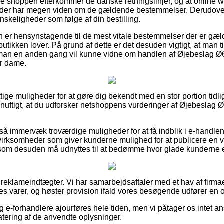
ine shoppen efterkommer de danske retningslinjer, og at online 
 der har megen viden om de gældende bestemmelser. Derudover 
skeligheder som følge af din bestilling.
man er hensynstagende til de mest vitale bestemmelser der er gæ
 butikken lover. På grund af dette er det desuden vigtigt, at man ti
s man en anden gang vil kunne vidne om handlen af Øjebeslag 
er dame.
nyttige muligheder for at gøre dig bekendt med en stor portion ti
rnuftigt, at du udforsker netshoppens vurderinger af Øjebeslag 
å immervæk troværdige muligheder for at få indblik i e-handle
 virksomheder som giver kunderne mulighed for at publicere en v
som desuden må udnyttes til at bedømme hvor glade kunderne e
 reklameindtægter. Vi har samarbejdsaftaler med et hav af firmae
s varer, og høster provision ifald vores besøgende udfører en o
g e-forhandlere ajourføres hele tiden, men vi påtager os intet ans
atering af de anvendte oplysninger.