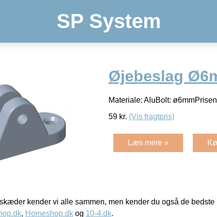
SP System
Øjebeslag Ø6
Materiale: AluBolt: ø6mmPrisen 
59
kr.
(Vis fragtpris)
Læs mere »
Kø
kæder kender vi alle sammen, men kender du også de bedste p
hop.dk
,
Homeshop.dk
og
10-4.dk
.