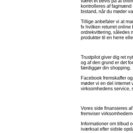
været et bevis på at onl
kontrolleres af fagmænd
bistand, når du møder van
Tillige anbefaler vi at 
fx hvilken returret online
ordrekvittering, sålede
produkter til en herre ell
Trustpilot giver dig ret 
og af den grund er det fo
færdiggør din shopping.
Facebook fremskaffer ogs
møder vi en del internet
virksomhedens service, 
Vores side finansieres af
fremviser virksomhederne
Informationer om tilbud o
iværksat efter sidste opd