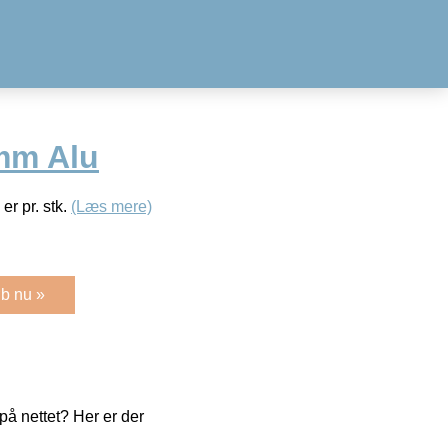
mm Alu
er pr. stk.
(Læs mere)
b nu »
å nettet? Her er der