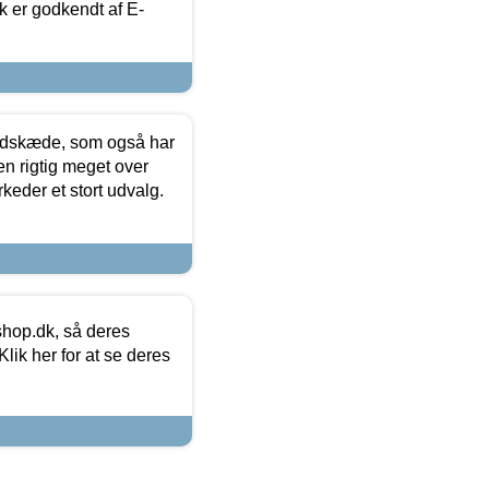
k er godkendt af E-
edskæde, som også har
en rigtig meget over
keder et stort udvalg.
hop.dk, så deres
lik her for at se deres