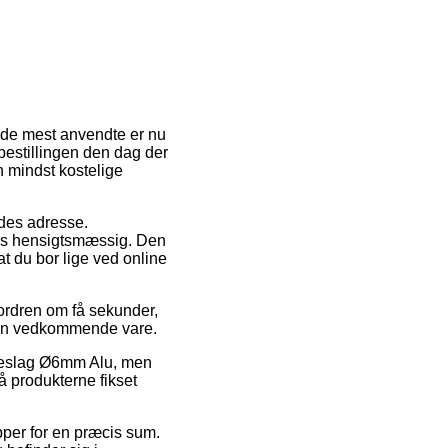
f de mest anvendte er nu
 bestillingen den dag der
n mindst kostelige
jdes adresse.
les hensigtsmæssig. Den
at du bor lige ved online
 ordren om få sekunder,
r den vedkommende vare.
ebeslag Ø6mm Alu, men
å produkterne fikset
pper for en præcis sum.