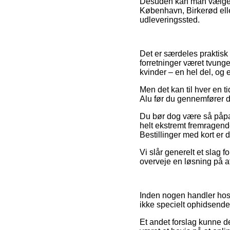
Desuden kan man vælge de
København, Birkerød eller
udleveringssted.
Det er særdeles praktisk
forretninger været tvunge
kvinder – en hel del, og 
Men det kan til hver en t
Alu før du gennemfører di
Du bør dog være så påpasse
helt ekstremt fremragende
Bestillinger med kort er
Vi slår generelt et slag 
overveje en løsning på afb
Inden nogen handler hos 
ikke specielt ophidsende
Et andet forslag kunne d