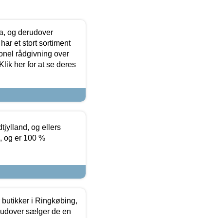
ia, og derudover
ar et stort sortiment
onel rådgivning over
ik her for at se deres
tjylland, og ellers
4, og er 100 %
butikker i Ringkøbing,
rudover sælger de en