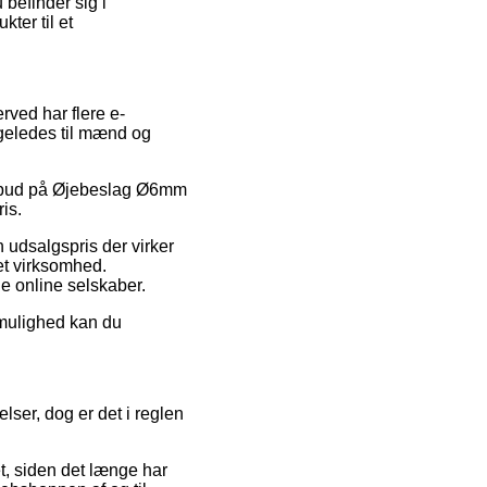
befinder sig i
ter til et
rved har flere e-
ligeledes til mænd og
 tilbud på Øjebeslag Ø6mm
is.
n udsalgspris der virker
et virksomhed.
e online selskaber.
 mulighed kan du
ser, dog er det i reglen
t, siden det længe har