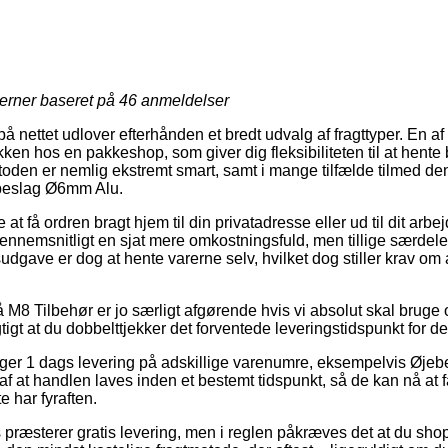
jerner baseret på
46
anmeldelser
nettet udlover efterhånden et bredt udvalg af fragttyper. En a
akken hos en pakkeshop, som giver dig fleksibiliteten til at hente
oden er nemlig ekstremt smart, samt i mange tilfælde tilmed de
ebeslag Ø6mm Alu.
 få ordren bragt hjem til din privatadresse eller ud til dit arbe
ennemsnitligt en sjat mere omkostningsfuld, men tillige særde
udgave er dog at hente varerne selv, hvilket dog stiller krav om 
M8 Tilbehør er jo særligt afgørende hvis vi absolut skal bruge
igtigt at du dobbelttjekker det forventede leveringstidspunkt fo
siger 1 dags levering på adskillige varenumre, eksempelvis Øj
f at handlen laves inden et bestemt tidspunkt, så de kan nå at f
e har fyraften.
præsterer gratis levering, men i reglen påkræves det at du sho