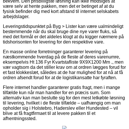
bekvem. Den prisbilligste løsning kan ikke modsiges at
være selv at hente pakken, men det er betinget af at du
fysisk befinder dig med kort afstand til internet selskabets
arbejdslager.
Leveringstidspunktet på Byg > Lister kan være ualmindeligt
bestemmende når du skal bruge dine nye varer fluks, så
med det formål er det aldeles klogt at du kigger nærmere på
tidshorisonten for levering for den respektive vare.
En masse online forretninger garanterer levering på
næstkommende hverdag på de fleste af deres varenumre,
eksempelvis Ht 136 Fyr Kvartstafliste 9X9X1200 Mm ., men
vær vagtsom da det stiller krav om at ordren lægges forud for
et fast klokkeslæt, således at de har mulighed for at nå at få
ordren afsendt forud for at de logistikansatte har fyraften.
Flere internet handler garanterer gratis fragt, men i mange
tilfælde kun når man handler for en præcis sum. Som
alternativ kan man beslutte sig for den mest letkøbte løsning
til levering, hvilket i de fleste tilfælde – uafhængig om man
opholder sig i Holstebro, Haderslev eller Hundested – vil
blive at få fragtfirmaet til at levere pakken til et
afhentningssted.