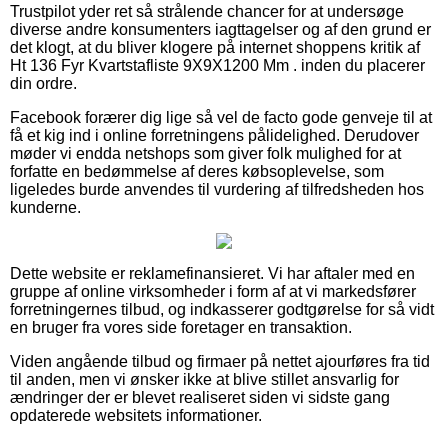
Trustpilot yder ret så strålende chancer for at undersøge
diverse andre konsumenters iagttagelser og af den grund er
det klogt, at du bliver klogere på internet shoppens kritik af
Ht 136 Fyr Kvartstafliste 9X9X1200 Mm . inden du placerer
din ordre.
Facebook forærer dig lige så vel de facto gode genveje til at
få et kig ind i online forretningens pålidelighed. Derudover
møder vi endda netshops som giver folk mulighed for at
forfatte en bedømmelse af deres købsoplevelse, som
ligeledes burde anvendes til vurdering af tilfredsheden hos
kunderne.
Dette website er reklamefinansieret. Vi har aftaler med en
gruppe af online virksomheder i form af at vi markedsfører
forretningernes tilbud, og indkasserer godtgørelse for så vidt
en bruger fra vores side foretager en transaktion.
Viden angående tilbud og firmaer på nettet ajourføres fra tid
til anden, men vi ønsker ikke at blive stillet ansvarlig for
ændringer der er blevet realiseret siden vi sidste gang
opdaterede websitets informationer.