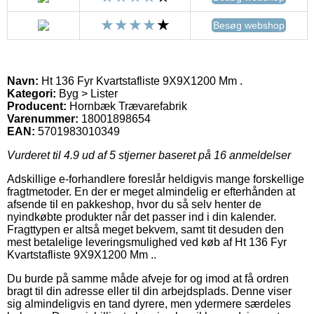
Besøg webshop
Navn:
Ht 136 Fyr Kvartstafliste 9X9X1200 Mm .
Kategori:
Byg > Lister
Producent:
Hornbæk Trævarefabrik
Varenummer:
18001898654
EAN:
5701983010349
Vurderet til
4.9
ud af 5 stjerner baseret på
16
anmeldelser
Adskillige e-forhandlere foreslår heldigvis mange forskellige
fragtmetoder. En der er meget almindelig er efterhånden at
afsende til en pakkeshop, hvor du så selv henter de
nyindkøbte produkter når det passer ind i din kalender.
Fragttypen er altså meget bekvem, samt tit desuden den
mest betalelige leveringsmulighed ved køb af Ht 136 Fyr
Kvartstafliste 9X9X1200 Mm ..
Du burde på samme måde afveje for og imod at få ordren
bragt til din adresse eller til din arbejdsplads. Denne viser
sig almindeligvis en tand dyrere, men ydermere særdeles