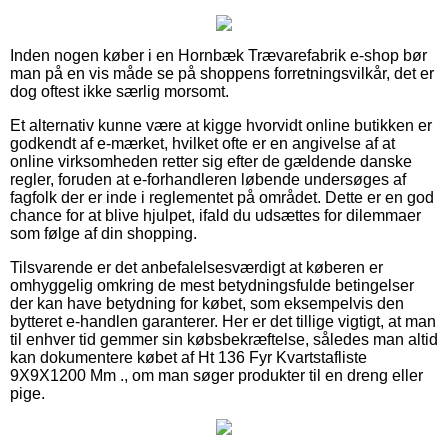
Inden nogen køber i en Hornbæk Trævarefabrik e-shop bør
man på en vis måde se på shoppens forretningsvilkår, det er
dog oftest ikke særlig morsomt.
Et alternativ kunne være at kigge hvorvidt online butikken er
godkendt af e-mærket, hvilket ofte er en angivelse af at
online virksomheden retter sig efter de gældende danske
regler, foruden at e-forhandleren løbende undersøges af
fagfolk der er inde i reglementet på området. Dette er en god
chance for at blive hjulpet, ifald du udsættes for dilemmaer
som følge af din shopping.
Tilsvarende er det anbefalelsesværdigt at køberen er
omhyggelig omkring de mest betydningsfulde betingelser
der kan have betydning for købet, som eksempelvis den
bytteret e-handlen garanterer. Her er det tillige vigtigt, at man
til enhver tid gemmer sin købsbekræftelse, således man altid
kan dokumentere købet af Ht 136 Fyr Kvartstafliste
9X9X1200 Mm ., om man søger produkter til en dreng eller
pige.