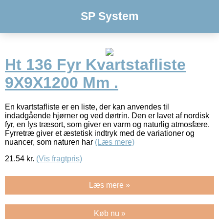
SP System
Ht 136 Fyr Kvartstafliste
9X9X1200 Mm .
En kvartstafliste er en liste, der kan anvendes til
indadgående hjørner og ved dørtrin. Den er lavet af nordisk
fyr, en lys træsort, som giver en varm og naturlig atmosfære.
Fyrretræ giver et æstetisk indtryk med de variationer og
nuancer, som naturen har
(Læs mere)
21.54
kr.
(Vis fragtpris)
Læs mere »
Køb nu »