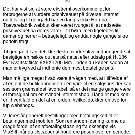
Det har vist sig at være ekstremt overkommeligt for
forbrugerne at vurdere prisniveauet på diverse internet
outlets, og til gengæld har en lang række Hornbæk
Trævarefabrik webbutikker været tvunget til at nedsætte
prisniveauet på deres varer – til børn, men ligeledes til
damer og herrer – betragteligt, og endda nogle gange sikre
portofri fragt.
Til gengæld kan det ikke desto mindre blive indbringende at
besigtige en række outlets på nettet efter udsalg på Ht 136
Fyr Kvartstafliste 9X9X1200 Mm . inden du køber, sådan at
man er tryg ved at indhente den mest betalelige pris.
Man må lige meget hvad være årvågen med, at i tilfælde af
at en online butik annoncerer en vare til en salgspris der kan
ses som grænseløst favorabel, så er det mange gange være
et faresignal om en svindel internet shop. Handler med kort
er i hvert fald en del af en orden, hvilket dækker en overfor
fup webshops.
Vi foreslår generelt bestillinger med betalingskort eller
betalinger med mobilen. Som en anden løsning kunne du
drage fordel af en afbetalingsløsning fra eksempelvis
ViaBill, når du tilstræber at honorere prisen over en periode.