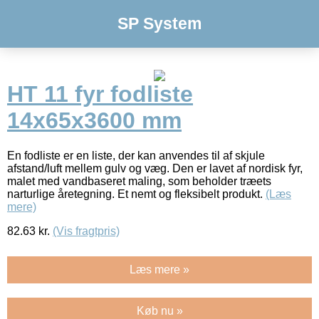
SP System
HT 11 fyr fodliste
14x65x3600 mm
En fodliste er en liste, der kan anvendes til af skjule
afstand/luft mellem gulv og væg. Den er lavet af nordisk fyr,
malet med vandbaseret maling, som beholder træets
narturlige åretegning. Et nemt og fleksibelt produkt.
(Læs
mere)
82.63
kr.
(Vis fragtpris)
Læs mere »
Køb nu »