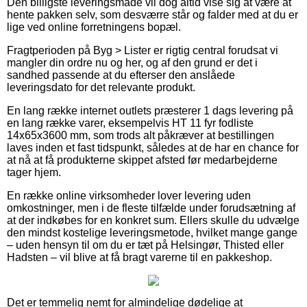
Den billigste leveringsmåde vil dog altid vise sig at være at
hente pakken selv, som desværre står og falder med at du er
lige ved online forretningens bopæl.
Fragtperioden på Byg > Lister er rigtig central forudsat vi
mangler din ordre nu og her, og af den grund er det i
sandhed passende at du efterser den anslåede
leveringsdato for det relevante produkt.
En lang række internet outlets præsterer 1 dags levering på
en lang række varer, eksempelvis HT 11 fyr fodliste
14x65x3600 mm, som trods alt påkræver at bestillingen
laves inden et fast tidspunkt, således at de har en chance for
at nå at få produkterne skippet afsted før medarbejderne
tager hjem.
En række online virksomheder lover levering uden
omkostninger, men i de fleste tilfælde under forudsætning af
at der indkøbes for en konkret sum. Ellers skulle du udvælge
den mindst kostelige leveringsmetode, hvilket mange gange
– uden hensyn til om du er tæt på Helsingør, Thisted eller
Hadsten – vil blive at få bragt varerne til en pakkeshop.
Det er temmelig nemt for almindelige dødelige at