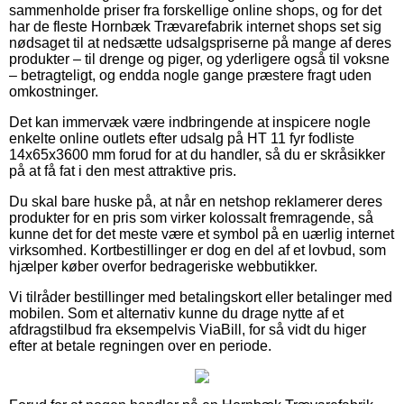
sammenholde priser fra forskellige online shops, og for det
har de fleste Hornbæk Trævarefabrik internet shops set sig
nødsaget til at nedsætte udsalgspriserne på mange af deres
produkter – til drenge og piger, og yderligere også til voksne
– betragteligt, og endda nogle gange præstere fragt uden
omkostninger.
Det kan immervæk være indbringende at inspicere nogle
enkelte online outlets efter udsalg på HT 11 fyr fodliste
14x65x3600 mm forud for at du handler, så du er skråsikker
på at få fat i den mest attraktive pris.
Du skal bare huske på, at når en netshop reklamerer deres
produkter for en pris som virker kolossalt fremragende, så
kunne det for det meste være et symbol på en uærlig internet
virksomhed. Kortbestillinger er dog en del af et lovbud, som
hjælper køber overfor bedrageriske webbutikker.
Vi tilråder bestillinger med betalingskort eller betalinger med
mobilen. Som et alternativ kunne du drage nytte af et
afdragstilbud fra eksempelvis ViaBill, for så vidt du higer
efter at betale regningen over en periode.