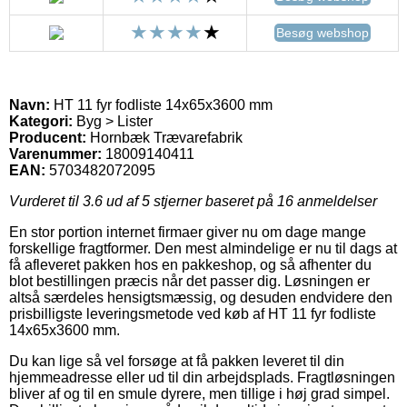
Besøg webshop
Navn:
HT 11 fyr fodliste 14x65x3600 mm
Kategori:
Byg > Lister
Producent:
Hornbæk Trævarefabrik
Varenummer:
18009140411
EAN:
5703482072095
Vurderet til
3.6
ud af 5 stjerner baseret på
16
anmeldelser
En stor portion internet firmaer giver nu om dage mange
forskellige fragtformer. Den mest almindelige er nu til dags at
få afleveret pakken hos en pakkeshop, og så afhenter du
blot bestillingen præcis når det passer dig. Løsningen er
altså særdeles hensigtsmæssig, og desuden endvidere den
prisbilligste leveringsmetode ved køb af HT 11 fyr fodliste
14x65x3600 mm.
Du kan lige så vel forsøge at få pakken leveret til din
hjemmeadresse eller ud til din arbejdsplads. Fragtløsningen
bliver af og til en smule dyrere, men tillige i høj grad simpel.