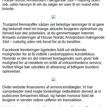
House Nordic Amsterdam Hængende Stol – naturlig uden
reb, uden hensyn til om du søger en vare til en mand eller
kvinde.
Trustpilot fremskaffer sådan set belejlige løsninger til at gøre
dig bekendt med ret mange aktuelle brugeres oplevelser og
herved kan det anbefales, at du gennemsøger internet
firmaets vurderinger af House Nordic Amsterdam Hængende
Stol – naturlig uden reb forud for at du bestiller.
Facebook frembringer ligeledes fuldt ud strålende
muligheder for at få indblik i webshoppens kundefokus.
Herinde er der en del internet foretagender som giver folk
mulighed for at meddele en kritik af virksomhedens service,
hvilket tillige bør udnyttes til afvejning af tidligere kunders
oplevelser.
Dette website finansieres af annonceindtægter. Vi har
samarbejder med nogle forskellige netbutikker derved at vi
publicerer firmaernes tilbud, og høster honorar ifald de
brugere vi sender videre udfører en transaktion.