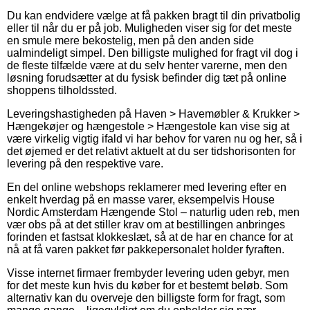
Du kan endvidere vælge at få pakken bragt til din privatbolig
eller til når du er på job. Muligheden viser sig for det meste
en smule mere bekostelig, men på den anden side
ualmindeligt simpel. Den billigste mulighed for fragt vil dog i
de fleste tilfælde være at du selv henter varerne, men den
løsning forudsætter at du fysisk befinder dig tæt på online
shoppens tilholdssted.
Leveringshastigheden på Haven > Havemøbler & Krukker >
Hængekøjer og hængestole > Hængestole kan vise sig at
være virkelig vigtig ifald vi har behov for varen nu og her, så i
det øjemed er det relativt aktuelt at du ser tidshorisonten for
levering på den respektive vare.
En del online webshops reklamerer med levering efter en
enkelt hverdag på en masse varer, eksempelvis House
Nordic Amsterdam Hængende Stol – naturlig uden reb, men
vær obs på at det stiller krav om at bestillingen anbringes
forinden et fastsat klokkeslæt, så at de har en chance for at
nå at få varen pakket før pakkepersonalet holder fyraften.
Visse internet firmaer frembyder levering uden gebyr, men
for det meste kun hvis du køber for et bestemt beløb. Som
alternativ kan du overveje den billigste form for fragt, som