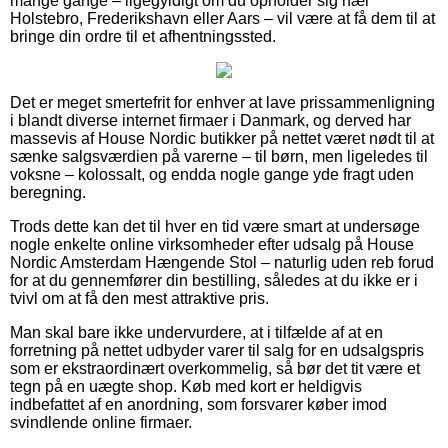
mange gange – ligegyldigt om du opholder sig nær
Holstebro, Frederikshavn eller Aars – vil være at få dem til at
bringe din ordre til et afhentningssted.
Det er meget smertefrit for enhver at lave prissammenligning
i blandt diverse internet firmaer i Danmark, og derved har
massevis af House Nordic butikker på nettet været nødt til at
sænke salgsværdien på varerne – til børn, men ligeledes til
voksne – kolossalt, og endda nogle gange yde fragt uden
beregning.
Trods dette kan det til hver en tid være smart at undersøge
nogle enkelte online virksomheder efter udsalg på House
Nordic Amsterdam Hængende Stol – naturlig uden reb forud
for at du gennemfører din bestilling, således at du ikke er i
tvivl om at få den mest attraktive pris.
Man skal bare ikke undervurdere, at i tilfælde af at en
forretning på nettet udbyder varer til salg for en udsalgspris
som er ekstraordinært overkommelig, så bør det tit være et
tegn på en uægte shop. Køb med kort er heldigvis
indbefattet af en anordning, som forsvarer køber imod
svindlende online firmaer.