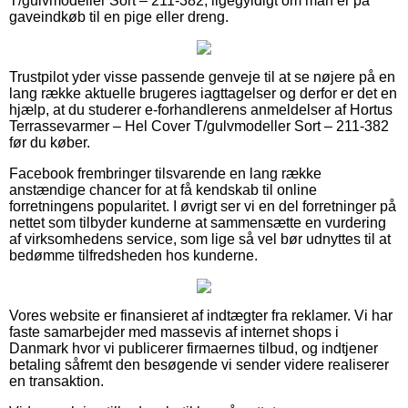
T/gulvmodeller Sort – 211-382, ligegyldigt om man er på
gaveindkøb til en pige eller dreng.
Trustpilot yder visse passende genveje til at se nøjere på en
lang række aktuelle brugeres iagttagelser og derfor er det en
hjælp, at du studerer e-forhandlerens anmeldelser af Hortus
Terrassevarmer – Hel Cover T/gulvmodeller Sort – 211-382
før du køber.
Facebook frembringer tilsvarende en lang række
anstændige chancer for at få kendskab til online
forretningens popularitet. I øvrigt ser vi en del forretninger på
nettet som tilbyder kunderne at sammensætte en vurdering
af virksomhedens service, som lige så vel bør udnyttes til at
bedømme tilfredsheden hos kunderne.
Vores website er finansieret af indtægter fra reklamer. Vi har
faste samarbejder med massevis af internet shops i
Danmark hvor vi publicerer firmaernes tilbud, og indtjener
betaling såfremt den besøgende vi sender videre realiserer
en transaktion.