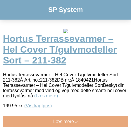
SP System
Hortus Terrassevarmer –
Hel Cover T/gulvmodeller
Sort – 211-382
Hortus Terrassevarmer – Hel Cover T/gulvmodeller Sort –
211-382Â Art. no.:211-382DB nr.:Â 1840421Hortus
Terrassevarmer – Hel Cover T/gulvmodeller SortBeskyt din
terrassevarmer mod vind og vejr med dette smarte hel cover
med lynlås, nå
(Læs mere)
199.95
kr.
(Vis fragtpris)
Læs mere »