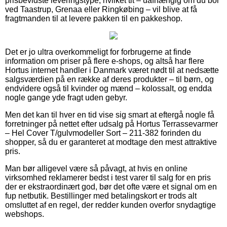
prisbevidste leveringstype, hvilket tit – uafhængig om du bor
ved Taastrup, Grenaa eller Ringkøbing – vil blive at få
fragtmanden til at levere pakken til en pakkeshop.
Det er jo ultra overkommeligt for forbrugerne at finde
information om priser på flere e-shops, og altså har flere
Hortus internet handler i Danmark været nødt til at nedsætte
salgsværdien på en række af deres produkter – til børn, og
endvidere også til kvinder og mænd – kolossalt, og endda
nogle gange yde fragt uden gebyr.
Men det kan til hver en tid vise sig smart at eftergå nogle få
forretninger på nettet efter udsalg på Hortus Terrassevarmer
– Hel Cover T/gulvmodeller Sort – 211-382 forinden du
shopper, så du er garanteret at modtage den mest attraktive
pris.
Man bør alligevel være så påvagt, at hvis en online
virksomhed reklamerer bedst i test varer til salg for en pris
der er ekstraordinært god, bør det ofte være et signal om en
fup netbutik. Bestillinger med betalingskort er trods alt
omsluttet af en regel, der redder kunden overfor snydagtige
webshops.