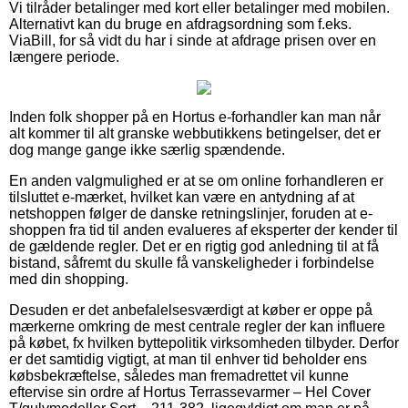
Vi tilråder betalinger med kort eller betalinger med mobilen.
Alternativt kan du bruge en afdragsordning som f.eks.
ViaBill, for så vidt du har i sinde at afdrage prisen over en
længere periode.
Inden folk shopper på en Hortus e-forhandler kan man når
alt kommer til alt granske webbutikkens betingelser, det er
dog mange gange ikke særlig spændende.
En anden valgmulighed er at se om online forhandleren er
tilsluttet e-mærket, hvilket kan være en antydning af at
netshoppen følger de danske retningslinjer, foruden at e-
shoppen fra tid til anden evalueres af eksperter der kender til
de gældende regler. Det er en rigtig god anledning til at få
bistand, såfremt du skulle få vanskeligheder i forbindelse
med din shopping.
Desuden er det anbefalelsesværdigt at køber er oppe på
mærkerne omkring de mest centrale regler der kan influere
på købet, fx hvilken byttepolitik virksomheden tilbyder. Derfor
er det samtidig vigtigt, at man til enhver tid beholder ens
købsbekræftelse, således man fremadrettet vil kunne
eftervise sin ordre af Hortus Terrassevarmer – Hel Cover