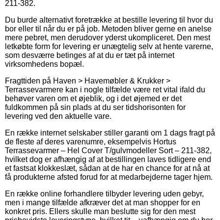
211-382.
Du burde alternativt foretrække at bestille levering til hvor du
bor eller til når du er på job. Metoden bliver gerne en anelse
mere pebret, men derudover yderst ukompliceret. Den mest
letkøbte form for levering er unægtelig selv at hente varerne,
som desværre betinges af at du er tæt på internet
virksomhedens bopæl.
Fragttiden på Haven > Havemøbler & Krukker >
Terrassevarmere kan i nogle tilfælde være ret vital ifald du
behøver varen om et øjeblik, og i det øjemed er det
fuldkommen på sin plads at du ser tidshorisonten for
levering ved den aktuelle vare.
En række internet selskaber stiller garanti om 1 dags fragt på
de fleste af deres varenumre, eksempelvis Hortus
Terrassevarmer – Hel Cover T/gulvmodeller Sort – 211-382,
hvilket dog er afhængig af at bestillingen laves tidligere end
et fastsat klokkeslæt, sådan at de har en chance for at nå at
få produkterne afsted forud for at medarbejderne tager hjem.
En række online forhandlere tilbyder levering uden gebyr,
men i mange tilfælde afkræver det at man shopper for en
konkret pris. Ellers skulle man beslutte sig for den mest