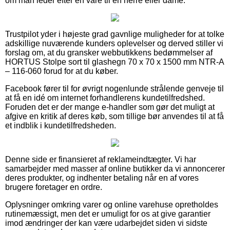
om man leder efter en vare til en herre eller dame.
Trustpilot yder i højeste grad gavnlige muligheder for at tolke
adskillige nuværende kunders oplevelser og derved stiller vi
forslag om, at du gransker webbutikkens bedømmelser af
HORTUS Stolpe sort til glashegn 70 x 70 x 1500 mm NTR-A
– 116-060 forud for at du køber.
Facebook fører til for øvrigt nogenlunde strålende genveje til
at få en idé om internet forhandlerens kundetilfredshed.
Foruden det er der mange e-handler som gør det muligt at
afgive en kritik af deres køb, som tillige bør anvendes til at få
et indblik i kundetilfredsheden.
Denne side er finansieret af reklameindtægter. Vi har
samarbejder med masser af online butikker da vi annoncerer
deres produkter, og indhenter betaling når en af vores
brugere foretager en ordre.
Oplysninger omkring varer og online varehuse opretholdes
rutinemæssigt, men det er umuligt for os at give garantier
imod ændringer der kan være udarbejdet siden vi sidste