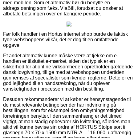
med mobilen. Som et alternativ bør du benytte en
afdragsløsning som f.eks. ViaBill, forudsat du ønsker at
afbetale betalingen over en længere periode.
Før folk handler i en Hortus internet shop burde de faktisk
tyde webshoppens vilkår, det er dog tit en omfattende
opgave.
Et andet alternativ kunne måske være at tjekke om e-
handlen er tilsluttet e-mærket, siden det typisk er en
sikkerhed for at online virksomheden opretholder gældende
dansk lovgivning, tillige med at webshoppen undertiden
gennemses af specialister som kender reglerne. Dette er en
god lejlighed til en håndsrækning, når du oplever
vanskeligheder i processen med din bestilling.
Desuden rekommanderer vi at køber er hensynstagende til
de mest relevante betingelser der har indvirkning på
bestillingen, som for eksempel den ombytningsrettighed
forretningen benytter. I den sammenhæng er det tilmed
vigtigt, at man stadig opbevarer sin kvittering, således man
altid vil kunne bevise sin ordre af HORTUS Stolpe sort til
glashegn 70 x 70 x 1500 mm NTR-A – 116-060, uafhængig