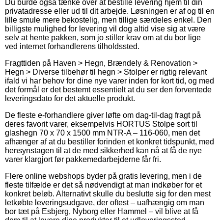
Du burde også tænke over at bestille levering hjem til din
privatadresse eller ud til dit arbejde. Løsningen er af og til en
lille smule mere bekostelig, men tillige særdeles enkel. Den
billigste mulighed for levering vil dog altid vise sig at være
selv at hente pakken, som jo stiller krav om at du bor lige
ved internet forhandlerens tilholdssted.
Fragttiden på Haven > Hegn, Brændely & Renovation >
Hegn > Diverse tilbehør til hegn > Stolper er rigtig relevant
ifald vi har behov for dine nye varer inden for kort tid, og med
det formål er det bestemt essentielt at du ser den forventede
leveringsdato for det aktuelle produkt.
De fleste e-forhandlere giver løfte om dag-til-dag fragt på
deres favorit varer, eksempelvis HORTUS Stolpe sort til
glashegn 70 x 70 x 1500 mm NTR-A – 116-060, men det
afhænger af at du bestiller forinden et konkret tidspunkt, med
hensynstagen til at de med sikkerhed kan nå at få de nye
varer klargjort før pakkemedarbejderne får fri.
Flere online webshops byder på gratis levering, men i de
fleste tilfælde er det så nødvendigt at man indkøber for et
konkret beløb. Alternativt skulle du beslutte sig for den mest
letkøbte leveringsudgave, der oftest – uafhængig om man
bor tæt på Esbjerg, Nyborg eller Hammel – vil blive at få