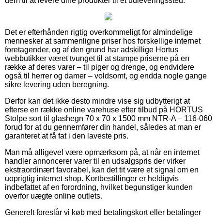
dem til at levere dine produkter til et udleveringssted.
Det er efterhånden rigtig overkommeligt for almindelige
mennesker at sammenligne priser hos forskellige internet
foretagender, og af den grund har adskillige Hortus
webbutikker været tvunget til at stampe priserne på en
række af deres varer – til piger og drenge, og endvidere
også til herrer og damer – voldsomt, og endda nogle gange
sikre levering uden beregning.
Derfor kan det ikke desto mindre vise sig udbytterigt at
efterse en række online varehuse efter tilbud på HORTUS
Stolpe sort til glashegn 70 x 70 x 1500 mm NTR-A – 116-060
forud for at du gennemfører din handel, således at man er
garanteret at få fat i den laveste pris.
Man må alligevel være opmærksom på, at når en internet
handler annoncerer varer til en udsalgspris der virker
ekstraordinært favorabel, kan det tit være et signal om en
uoprigtig internet shop. Kortbestillinger er heldigvis
indbefattet af en forordning, hvilket begunstiger kunden
overfor uægte online outlets.
Generelt foreslår vi køb med betalingskort eller betalinger