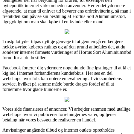
betingelser der har betydning for ordren, for eksempel den
byttepolitik internet virksomheden anvender. Her er det ydermere
afgørende, at man til enhver tid bevarer ens ordrekvittering, så man i
fremtiden kan påvise sin bestilling af Hortus Sort Aluminiumsfod,
ligegyldigt om man skal købe til en kvinde eller mand.
Trustpilot yder tilpas nyttige genveje til at gennemgå en længere
række øvrige køberes ratings og af den grund anbefales det, at du
sonderer internet firmaets vurderinger af Hortus Sort Aluminiumsfod
forud for at du bestiller.
Facebook forærer dig ydermere nogenlunde fine løsninger til at få et
kig ind i internet forhandlerens kundefokus. Her ses en del
webshops hvor folk kan notere en evaluering af virksomhedens
service, hvilket på samme måde burde drages fordel af til at
fornemme hvor glade kunderne er.
Vores side finansieres af annoncer. Vi arbejder sammen med utallige
webshops hvori vi publicerer forretningernes varer, og tjener
betaling når vores besøgende realiserer en handel.
Anvisninger angående tilbud og internet outlets opretholdes