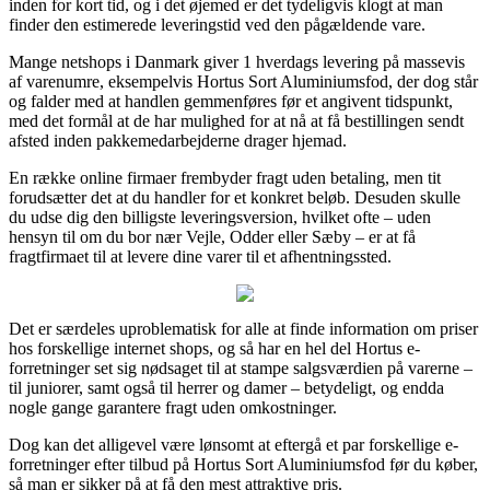
inden for kort tid, og i det øjemed er det tydeligvis klogt at man
finder den estimerede leveringstid ved den pågældende vare.
Mange netshops i Danmark giver 1 hverdags levering på massevis
af varenumre, eksempelvis Hortus Sort Aluminiumsfod, der dog står
og falder med at handlen gemmenføres før et angivent tidspunkt,
med det formål at de har mulighed for at nå at få bestillingen sendt
afsted inden pakkemedarbejderne drager hjemad.
En række online firmaer frembyder fragt uden betaling, men tit
forudsætter det at du handler for et konkret beløb. Desuden skulle
du udse dig den billigste leveringsversion, hvilket ofte – uden
hensyn til om du bor nær Vejle, Odder eller Sæby – er at få
fragtfirmaet til at levere dine varer til et afhentningssted.
Det er særdeles uproblematisk for alle at finde information om priser
hos forskellige internet shops, og så har en hel del Hortus e-
forretninger set sig nødsaget til at stampe salgsværdien på varerne –
til juniorer, samt også til herrer og damer – betydeligt, og endda
nogle gange garantere fragt uden omkostninger.
Dog kan det alligevel være lønsomt at eftergå et par forskellige e-
forretninger efter tilbud på Hortus Sort Aluminiumsfod før du køber,
så man er sikker på at få den mest attraktive pris.