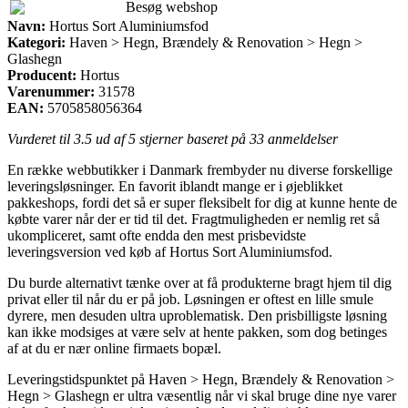
Besøg webshop
Navn:
Hortus Sort Aluminiumsfod
Kategori:
Haven > Hegn, Brændely & Renovation > Hegn >
Glashegn
Producent:
Hortus
Varenummer:
31578
EAN:
5705858056364
Vurderet til
3.5
ud af 5 stjerner baseret på
33
anmeldelser
En række webbutikker i Danmark frembyder nu diverse forskellige
leveringsløsninger. En favorit iblandt mange er i øjeblikket
pakkeshops, fordi det så er super fleksibelt for dig at kunne hente de
købte varer når der er tid til det. Fragtmuligheden er nemlig ret så
ukompliceret, samt ofte endda den mest prisbevidste
leveringsversion ved køb af Hortus Sort Aluminiumsfod.
Du burde alternativt tænke over at få produkterne bragt hjem til dig
privat eller til når du er på job. Løsningen er oftest en lille smule
dyrere, men desuden ultra uproblematisk. Den prisbilligste løsning
kan ikke modsiges at være selv at hente pakken, som dog betinges
af at du er nær online firmaets bopæl.
Leveringstidspunktet på Haven > Hegn, Brændely & Renovation >
Hegn > Glashegn er ultra væsentlig når vi skal bruge dine nye varer