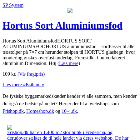
SP System
Hortus Sort Aluminiumsfod
Hortus Sort AluminiumsfodHORTUS SORT
ALUMINIUMSFODHORTUS aluminiumsfod – sortPasser til alle
træstolper på 7×7 cm herunder stolpen til HORTUS glashegn, hvor
montering ønskes overfast underlag. Fremstillet i pulverlakeret
aluminium.Dimension: Høj
(Læs mere)
109
kr.
(Vis fragtpris)
Læs mere »
Køb nu »
De fysiske byggemarkedskæder kender vi alle sammen, men kender
du også de bedste på nettet? Her er der bl.a. webshops som
Frishop.dk
,
Homeshop.dk
og
10-4.dk
.
Frishop.dk har en 1.400 m2 stor butik i Fredericia, og
derudover sælger de til hele landet via deres webshop. De har