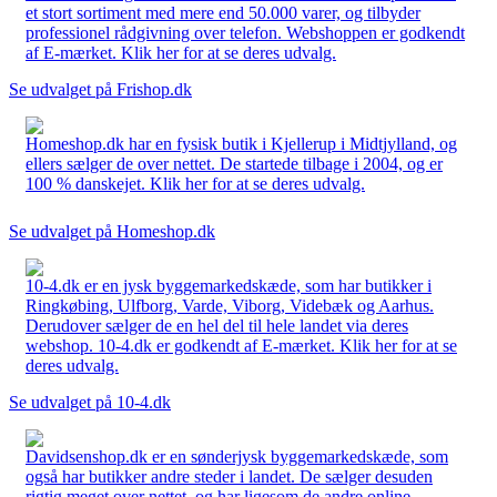
et stort sortiment med mere end 50.000 varer, og tilbyder
professionel rådgivning over telefon. Webshoppen er godkendt
af E-mærket. Klik her for at se deres udvalg.
Se udvalget på Frishop.dk
Homeshop.dk har en fysisk butik i Kjellerup i Midtjylland, og
ellers sælger de over nettet. De startede tilbage i 2004, og er
100 % danskejet. Klik her for at se deres udvalg.
Se udvalget på Homeshop.dk
10-4.dk er en jysk byggemarkedskæde, som har butikker i
Ringkøbing, Ulfborg, Varde, Viborg, Videbæk og Aarhus.
Derudover sælger de en hel del til hele landet via deres
webshop. 10-4.dk er godkendt af E-mærket. Klik her for at se
deres udvalg.
Se udvalget på 10-4.dk
Davidsenshop.dk er en sønderjysk byggemarkedskæde, som
også har butikker andre steder i landet. De sælger desuden
rigtig meget over nettet, og har ligesom de andre online