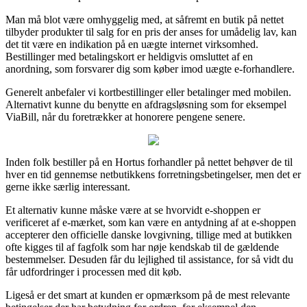
Man må blot være omhyggelig med, at såfremt en butik på nettet
tilbyder produkter til salg for en pris der anses for umådelig lav, kan
det tit være en indikation på en uægte internet virksomhed.
Bestillinger med betalingskort er heldigvis omsluttet af en
anordning, som forsvarer dig som køber imod uægte e-forhandlere.
Generelt anbefaler vi kortbestillinger eller betalinger med mobilen.
Alternativt kunne du benytte en afdragsløsning som for eksempel
ViaBill, når du foretrækker at honorere pengene senere.
Inden folk bestiller på en Hortus forhandler på nettet behøver de til
hver en tid gennemse netbutikkens forretningsbetingelser, men det er
gerne ikke særlig interessant.
Et alternativ kunne måske være at se hvorvidt e-shoppen er
verificeret af e-mærket, som kan være en antydning af at e-shoppen
accepterer den officielle danske lovgivning, tillige med at butikken
ofte kigges til af fagfolk som har nøje kendskab til de gældende
bestemmelser. Desuden får du lejlighed til assistance, for så vidt du
får udfordringer i processen med dit køb.
Ligeså er det smart at kunden er opmærksom på de mest relevante