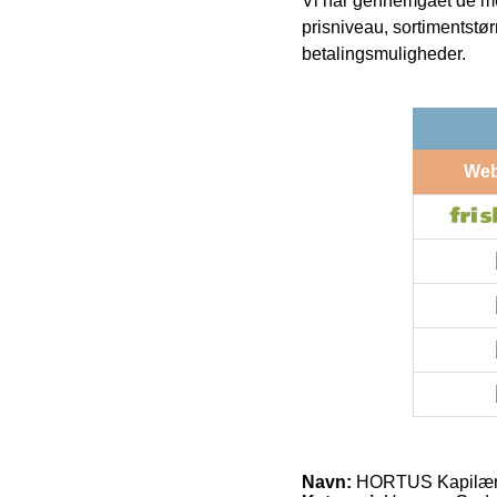
Vi har gennemgået de mes
prisniveau, sortimentstø
betalingsmuligheder.
We
Navn:
HORTUS Kapilærsk