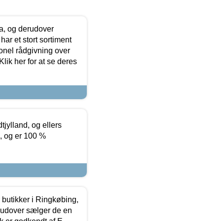
ia, og derudover
ar et stort sortiment
onel rådgivning over
ik her for at se deres
tjylland, og ellers
4, og er 100 %
butikker i Ringkøbing,
rudover sælger de en