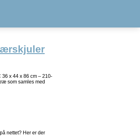
ærskjuler
6 x 44 x 86 cm – 210-
t-træ som samles med
å nettet? Her er der