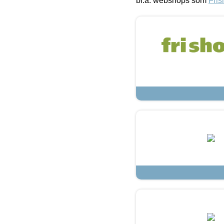
bl.a. webshops som
Fris