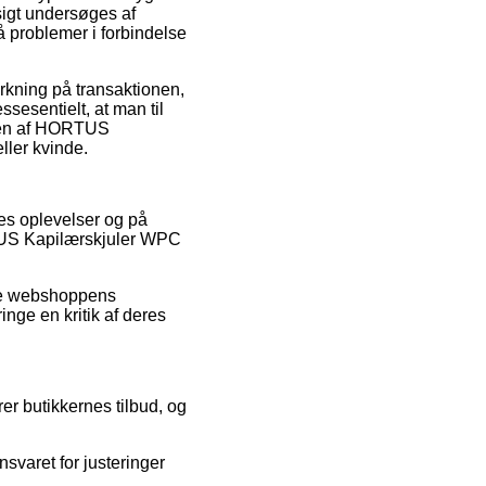
sigt undersøges af
å problemer i forbindelse
irkning på transaktionen,
esentielt, at man til
ingen af HORTUS
ller kvinde.
res oplevelser og på
ORTUS Kapilærskjuler WPC
ine webshoppens
nge en kritik af deres
er butikkernes tilbud, og
svaret for justeringer