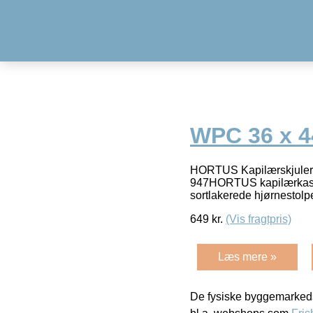
WPC 36 x 4
HORTUS Kapilærskjuler 
947HORTUS kapilærkasses
sortlakerede hjørnestolp
649
kr.
(Vis fragtpris)
Læs mere »
De fysiske byggemarkeds