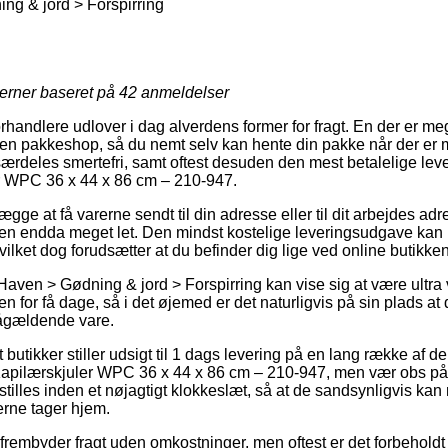
g & jord > Forspirring
jerner baseret på
42
anmeldelser
rhandlere udlover i dag alverdens former for fragt. En der er me
til en pakkeshop, så du nemt selv kan hente din pakke når der er 
særdeles smertefri, samt oftest desuden den mest betalelige le
WPC 36 x 44 x 86 cm – 210-947.
gge at få varerne sendt til din adresse eller til dit arbejdes ad
men endda meget let. Den mindst kostelige leveringsudgave kan
vilket dog forudsætter at du befinder dig lige ved online butikke
Haven > Gødning & jord > Forspirring kan vise sig at være ultr
den for få dage, så i det øjemed er det naturligvis på sin plads a
ågældende vare.
utikker stiller udsigt til 1 dags levering på en lang række af d
ilærskjuler WPC 36 x 44 x 86 cm – 210-947, men vær obs på a
tilles inden et nøjagtigt klokkeslæt, så at de sandsynligvis kan n
rne tager hjem.
 frembyder fragt uden omkostninger, men oftest er det forbeholdt