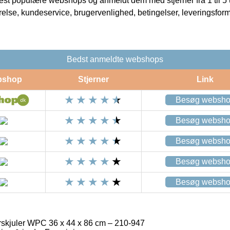
t populære webshops og anmeldt dem med stjerner fra 1 til 5 ud
rrelse, kundeservice, brugervenlighed, betingelser, leveringsfor
Bedst anmeldte webshops
bshop
Stjerner
Link
Besøg websh
Besøg websh
Besøg websh
Besøg websh
Besøg websh
juler WPC 36 x 44 x 86 cm – 210-947