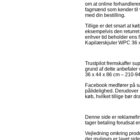
om at online forhandlere
fagmænd som kender til vi
med din bestilling.
Tillige er det smart at k
eksempelvis den returre
enhver tid beholder ens 
Kapilærskjuler WPC 36 x 
Trustpilot fremskaffer su
grund af dette anbefaler
36 x 44 x 86 cm – 210-94
Facebook medfører på sa
pålidelighed. Derudover 
køb, hvilket tillige bør d
Denne side er reklamefina
tager betaling forudsat e
Vejledning omkring produ
der muligvis er lavet sid