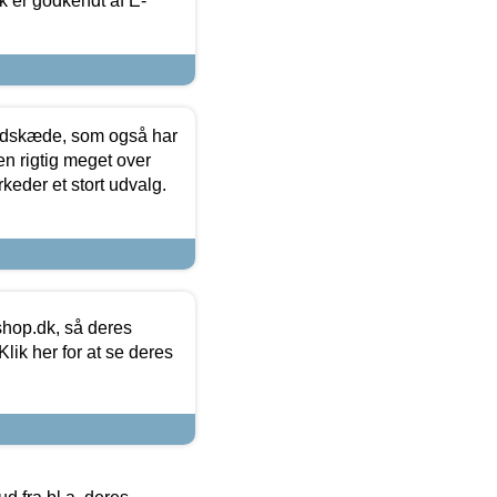
k er godkendt af E-
edskæde, som også har
en rigtig meget over
keder et stort udvalg.
hop.dk, så deres
lik her for at se deres