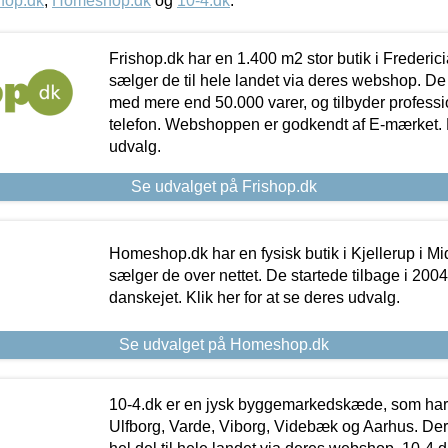
hop.dk
,
Homeshop.dk
og
10-4.dk
.
Frishop.dk har en 1.400 m2 stor butik i Frederic
sælger de til hele landet via deres webshop. De h
med mere end 50.000 varer, og tilbyder professi
telefon. Webshoppen er godkendt af E-mærket. Kl
udvalg.
Se udvalget på Frishop.dk
Homeshop.dk har en fysisk butik i Kjellerup i Mid
sælger de over nettet. De startede tilbage i 200
danskejet. Klik her for at se deres udvalg.
Se udvalget på Homeshop.dk
10-4.dk er en jysk byggemarkedskæde, som har 
Ulfborg, Varde, Viborg, Videbæk og Aarhus. De