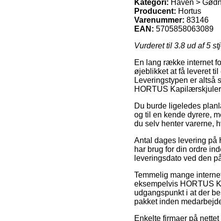
Kategori:
Haven > Gødnin
Producent:
Hortus
Varenummer:
83146
EAN:
5705858063089
Vurderet til
3.8
ud af 5 st
En lang række internet fo
øjeblikket at få leveret 
Leveringstypen er altså 
HORTUS Kapilærskjuler 
Du burde ligeledes planlæ
og til en kende dyrere, 
du selv henter varerne, h
Antal dages levering på 
har brug for din ordre in
leveringsdato ved den p
Temmelig mange internet b
eksempelvis HORTUS Kap
udgangspunkt i at der bes
pakket inden medarbejde
Enkelte firmaer på nettet