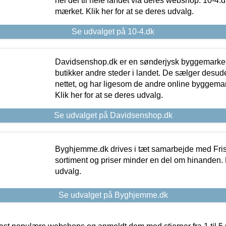
hel del til hele landet via deres webshop. 10-4.d
mærket. Klik her for at se deres udvalg.
Se udvalget på 10-4.dk
Davidsenshop.dk er en sønderjysk byggemark
butikker andre steder i landet. De sælger desud
nettet, og har ligesom de andre online byggemar
Klik her for at se deres udvalg.
Se udvalget på Davidsenshop.dk
Byghjemme.dk drives i tæt samarbejde med Fris
sortiment og priser minder en del om hinanden. K
udvalg.
Se udvalget på Byghjemme.dk