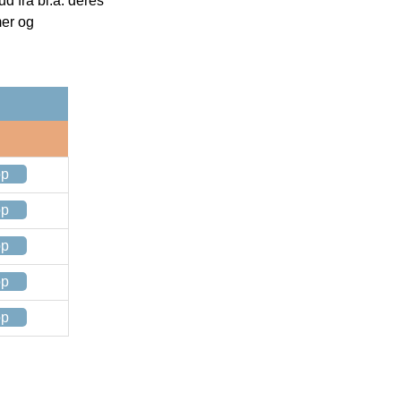
 fra bl.a. deres
mer og
op
op
op
op
op