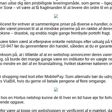
å man udse dig den prisbilligste leveringsmåde, som gerne – lige
 Sorø – vil være at få fragtmanden til at levere din ordre til en
iceret for enhver at sammenligne priser på diverse e-handler, og
der været presset til at at mindske priserne på en række af deres
voksne – drastisk, og endda nogle gange frembyde portofri fragt.
d være tiden værd at efterprøve enkelte netshops efter udsalg 
0-947 før du gennemfører din handel, således at du er garantere
som på, at i tilfælde af at en webshop annoncerer deres varer t
tig, så burde det mange gange være en indikator for en uægte 
to mindre en del af en foranstaltning, hvilket skærmer køberen ov
for shopping med kort eller MobilePay. Som alternativ bør du udn
s ViaBill, hvis du gerne vil betale pengene af flere omgange.
os en Hortus netshop kunne de til hver en tid have øje for forh
ævende opgave.
rfor være at kigge om webshoppen er verificeret af e-mærket, da