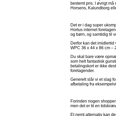
bestemt pris. I øvrigt m
Horsens, Kalundborg eller
Det er i dag super ukompl
Hortus internet foretagen
og børn, og samtidig til 
Derfor kan det imidlerti
WPC 36 x 44 x 86 cm – 21
Du skal bare være opmærk
som helt fantastisk guns
betalingskort er ikke des
foretagender.
Generelt slår vi et slag 
afbetaling fra eksempelvi
Forinden nogen shopper h
men det er tit en tidskr
Et nemt alternativ kan de