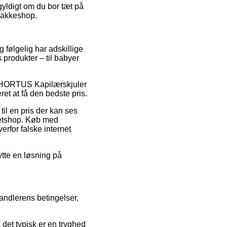
gyldigt om du bor tæt på
 pakkeshop.
 følgelig har adskillige
 produkter – til babyer
på HORTUS Kapilærskjuler
t at få den bedste pris.
il en pris der kan ses
netshop. Køb med
erfor falske internet
ytte en løsning på
andlerens betingelser,
 det typisk er en tryghed