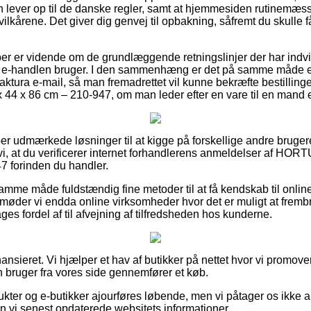
n lever op til de danske regler, samt at hjemmesiden rutinemæs
lkårene. Det giver dig genvej til opbakning, såfremt du skulle f
øber er vidende om de grundlæggende retningslinjer der har indv
t e-handlen bruger. I den sammenhæng er det på samme måde ess
faktura e-mail, så man fremadrettet vil kunne bekræfte bestill
44 x 86 cm – 210-947, om man leder efter en vare til en mand e
per udmærkede løsninger til at kigge på forskellige andre bruge
 vi, at du verificerer internet forhandlerens anmeldelser af H
7 forinden du handler.
mme måde fuldstændig fine metoder til at få kendskab til onl
møder vi endda online virksomheder hvor det er muligt at frembri
rages fordel af til afvejning af tilfredsheden hos kunderne.
nsieret. Vi hjælper et hav af butikker på nettet hvor vi promover
n bruger fra vores side gennemfører et køb.
kter og e-butikker ajourføres løbende, men vi påtager os ikke an
en vi senest opdaterede websitets informationer.