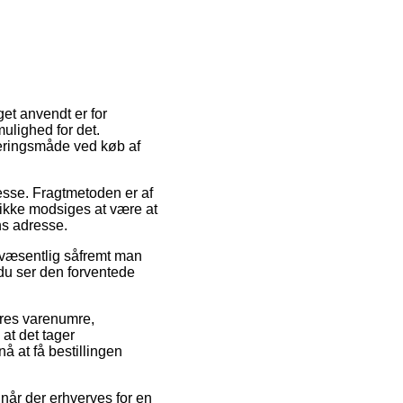
get anvendt er for
mulighed for det.
veringsmåde ved køb af
resse. Fragtmetoden er af
 ikke modsiges at være at
ns adresse.
a væsentlig såfremt man
t du ser den forventede
eres varenumre,
t det tager
å at få bestillingen
 når der erhverves for en