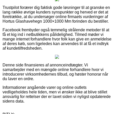
Trustpilot forærer dig faktisk gode løsninger til at granske en
lang række øvrige kunders synspunkter og herved er det at
foretrække, at du undersøger online firmaets vurderinger af
Hortus Glashavehegn 1000×1000 Mm forinden du bestiller.
Facebook frembyder også temmelig strålende metoder til at
få et kig ind i netbutikkens pålidelighed. Tilmed møder vi
mange internet forhandlere hvor folk kan give en anmeldelse
af deres køb, som ligeledes kan anvendes til at få et indtryk
af kundetilfredsheden.
Denne side finansieres af annonceindtægter. Vi
samarbejder med en mængde online forhandlere hvor vi
introducerer virksomhedernes tilbud, og høster honorar når
du laver en ordre.
Informationer angående varer og online outlets
vedligeholdes hele tiden, men vi ønsker ikke at blive stillet
ansvarlig for rettelser der er lavet siden vi nyligst opdaterede
sidens data.