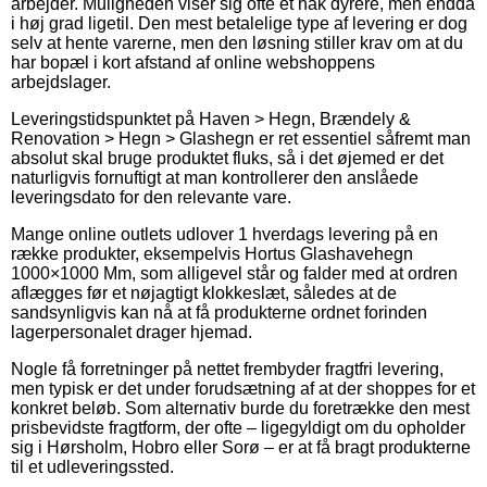
arbejder. Muligheden viser sig ofte et hak dyrere, men endda
i høj grad ligetil. Den mest betalelige type af levering er dog
selv at hente varerne, men den løsning stiller krav om at du
har bopæl i kort afstand af online webshoppens
arbejdslager.
Leveringstidspunktet på Haven > Hegn, Brændely &
Renovation > Hegn > Glashegn er ret essentiel såfremt man
absolut skal bruge produktet fluks, så i det øjemed er det
naturligvis fornuftigt at man kontrollerer den anslåede
leveringsdato for den relevante vare.
Mange online outlets udlover 1 hverdags levering på en
række produkter, eksempelvis Hortus Glashavehegn
1000×1000 Mm, som alligevel står og falder med at ordren
aflægges før et nøjagtigt klokkeslæt, således at de
sandsynligvis kan nå at få produkterne ordnet forinden
lagerpersonalet drager hjemad.
Nogle få forretninger på nettet frembyder fragtfri levering,
men typisk er det under forudsætning af at der shoppes for et
konkret beløb. Som alternativ burde du foretrække den mest
prisbevidste fragtform, der ofte – ligegyldigt om du opholder
sig i Hørsholm, Hobro eller Sorø – er at få bragt produkterne
til et udleveringssted.