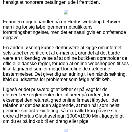
hensigt at honorere betalingen ude i fremtiden.
Forinden nogen handler på en Hortus webshop behøver
man i og for sig løbe igennem netbutikkens
forretningsbetingelser, men det er naturligvis en omfattende
opgave.
En anden løsning kunne derfor være at kigge om internet
selskabet er verificeret af e-mærket, grundet at det burde
være en tilkendegivelse af at online butikken opretholder de
officielle danske regler, foruden at online webshoppen tit ses
til af fagmænd som er meget fortrolige de gældende
bestemmelser. Det giver dig anledning til en håndsrækning,
ifald du udsættes for problemer som følge af dit køb.
Ligeså er det prisværdigt at køber er på vagt for de
elementære reglementer der influerer på ordren, for
eksempel den returrettighed online firmaet tilbyder. I den
relation er det desuden afgørende, at man når som helst
gemmer sin ordrekvittering, så man altid kan påvise sin
ordre af Hortus Glashavehegn 1000×1000 Mm, ligegyldigt
om du er på indkøb til en dreng eller pige.