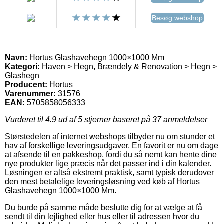
Besøg webshop
Navn:
Hortus Glashavehegn 1000×1000 Mm
Kategori:
Haven > Hegn, Brændely & Renovation > Hegn >
Glashegn
Producent:
Hortus
Varenummer:
31576
EAN:
5705858056333
Vurderet til
4.9
ud af 5 stjerner baseret på
37
anmeldelser
Størstedelen af internet webshops tilbyder nu om stunder et
hav af forskellige leveringsudgaver. En favorit er nu om dage
at afsende til en pakkeshop, fordi du så nemt kan hente dine
nye produkter lige præcis når det passer ind i din kalender.
Løsningen er altså ekstremt praktisk, samt typisk derudover
den mest betalelige leveringsløsning ved køb af Hortus
Glashavehegn 1000×1000 Mm.
Du burde på samme måde beslutte dig for at vælge at få
sendt til din lejlighed eller hus eller til adressen hvor du