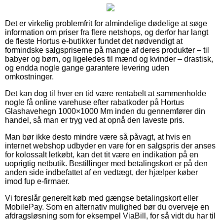
Det er virkelig problemfrit for almindelige dødelige at søge
information om priser fra flere netshops, og derfor har langt
de fleste Hortus e-butikker fundet det nødvendigt at
formindske salgspriserne på mange af deres produkter – til
babyer og børn, og ligeledes til mænd og kvinder – drastisk,
og endda nogle gange garantere levering uden
omkostninger.
Det kan dog til hver en tid være rentabelt at sammenholde
nogle få online varehuse efter rabatkoder på Hortus
Glashavehegn 1000×1000 Mm inden du gennemfører din
handel, så man er tryg ved at opnå den laveste pris.
Man bør ikke desto mindre være så påvagt, at hvis en
internet webshop udbyder en vare for en salgspris der anses
for kolossalt letkøbt, kan det tit være en indikation på en
uoprigtig netbutik. Bestillinger med betalingskort er på den
anden side indbefattet af en vedtægt, der hjælper køber
imod fup e-firmaer.
Vi foreslår generelt køb med gængse betalingskort eller
MobilePay. Som en alternativ mulighed bør du overveje en
afdragsløsning som for eksempel ViaBill, for så vidt du har til