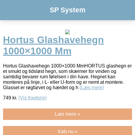
SP System
Hortus Glashavehegn
1000×1000 Mm
Hortus Glashavehegn 1000×1000 MmHORTUS glashegn er
et smukt og tidsløst hegn, som skærmer for vinden og
samtidig bevarer rum følelsen i din have. Hegnet kan
monteres på linje, i L- eller U-form og er nemt at montere.
Glasset er røgfarvet og hærdet og h
(Læs mere)
749
kr.
(Vis fragtpris)
Læs mere »
Køb nu »