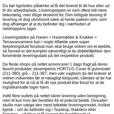
Du bør ligeledes påtænke at få det leveret til dit hus eller ud
til din arbejdsplads. Leveringstypen er som oftest lidt mere
bekostelig, men tillige ekstremt let. Den billigste løsning til
levering vil dog utvivlsomt være at hente pakken selv, som
dog afhænger af at du befinder dig i nærheden af
netshoppens lager.
Leveringstiden på Haven > Havemøbler & Krukker >
Terrassevarmere kan i nogle tilfælde være super
betydningsfuld forudsat man skal bruge ordren om et øjeblik,
så herved er det komplet væsentligt at du dobbelttjekker den
forventede leveringsdato på det respektive produkt.
De fleste shops på nettet annoncerer 1 dags fragt på deres
favorit produkter, eksempelvis HORTUS Cover til gulvmodel
(211-380), grå – 211-387, men vær vagtsom da det kræver at
ordren indsendes før et nøjagtigt tidspunkt, således at de har
mulighed for at nå at få dit nye produkt klar forud for at de
logistikansatte tager hjem.
Indtil flere outlets på nettet sikrer levering uden beregning,
men tit kun hvis der bestilles for et præcist beløb. Desuden
skulle man vælge den mest letkøbte leveringsmodel, hvilket
typisk – om du befinder sig i Taastrup, Nakskov eller