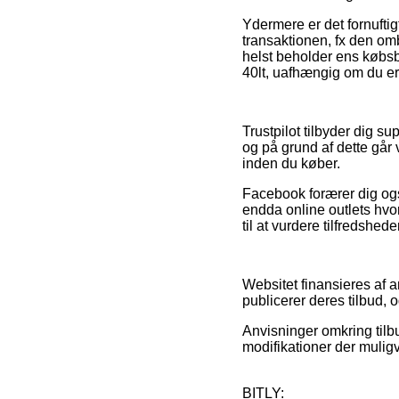
Ydermere er det fornufti
transaktionen, fx den omb
helst beholder ens købs
40lt, uafhængig om du er 
Trustpilot tilbyder dig 
og på grund af dette går
inden du køber.
Facebook forærer dig også
endda online outlets hvo
til at vurdere tilfredshe
Websitet finansieres af a
publicerer deres tilbud,
Anvisninger omkring tilb
modifikationer der muligv
BITLY: