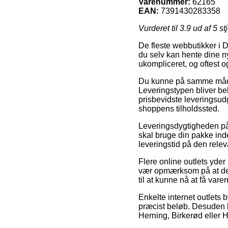
Varenummer:
62165
EAN:
7391430283358
Vurderet til
3.9
ud af 5 st
De fleste webbutikker i 
du selv kan hente dine ny
ukompliceret, og oftest 
Du kunne på samme måde ud
Leveringstypen bliver be
prisbevidste leveringsud
shoppens tilholdssted.
Leveringsdygtigheden på 
skal bruge din pakke inde
leveringstid på den relev
Flere online outlets yde
vær opmærksom på at det f
til at kunne nå at få va
Enkelte internet outlets b
præcist beløb. Desuden 
Herning, Birkerød eller Hu