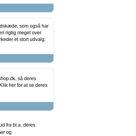
edskæde, som også har
en rigtig meget over
keder et stort udvalg.
hop.dk, så deres
lik her for at se deres
 fra bl.a. deres
mer og