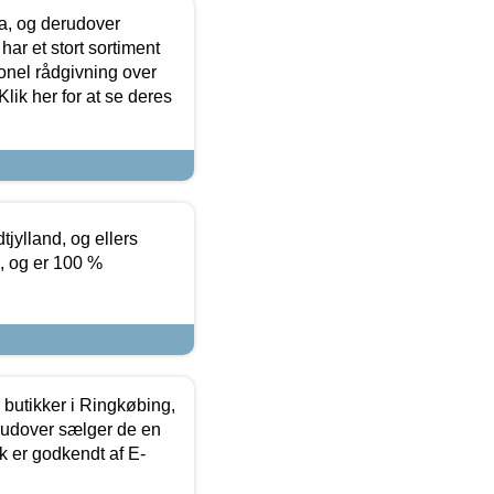
ia, og derudover
ar et stort sortiment
onel rådgivning over
ik her for at se deres
tjylland, og ellers
4, og er 100 %
butikker i Ringkøbing,
rudover sælger de en
k er godkendt af E-