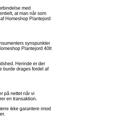
forbindelse med
entielt, at man når som
g af Homeshop Plantejord
konsumenters synspunkter
 Homeshop Plantejord 40lt
edshed. Herinde er der
 burde drages fordel af
r på nettet når vi
er en transaktion.
værre ikke garantere imod
er.