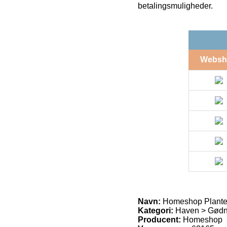
betalingsmuligheder.
Websh
Navn:
Homeshop Plantej
Kategori:
Haven > Gødni
Producent:
Homeshop