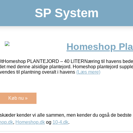
SP System
Homeshop Plan
ltHomeshop PLANTEJORD – 40 LITERNæring til havens bedeGør
t med denne alsidige plantejord. Homeshop plantejord supple
vendes til plantning overalt i havens
(Læs mere)
Køb nu »
kæder kender vi alle sammen, men kender du også de bedste p
hop.dk
,
Homeshop.dk
og
10-4.dk
.