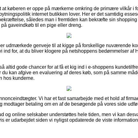
gt at køberen er oppe på mærkerne omkring de primære vilkår i 
ytningspolitik internet butikken lover. Her er det samtidig esses
bekræftelse, således man i fremtiden kan bekræfte sin shoppin
på gaveindkøb til en pige eller dreng.
super udmærkede genveje til at kigge på forskellige nuværende 
 vi ind for, at du bliver klogere på netshoppens bedømmelser af
 altid gode chancer for at få et kig ind i e-shoppens kundetilfr
r du kan afgive en evaluering af deres køb, som på samme måde
den hos kunderne.
nnonceindtægter. Vi har et fast samarbejde med et hold af firmae
 og modtager betaling om en af de besøgende på vores side udfør
ud og online selskaber understøttes hele tiden, men vi kan des
is er udarbejdet siden vi nyligst opdaterede de viste information