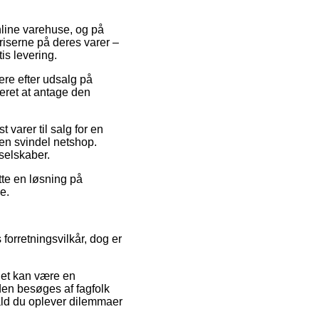
online varehuse, og på
riserne på deres varer –
is levering.
ere efter udsalg på
eret at antage den
 varer til salg for en
 en svindel netshop.
 selskaber.
ytte en løsning på
e.
forretningsvilkår, dog er
det kan være en
iden besøges af fagfolk
fald du oplever dilemmaer