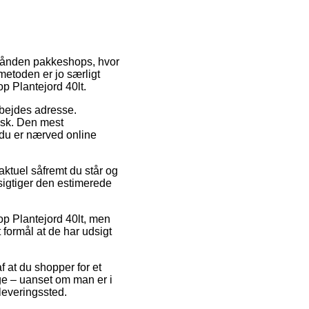
erhånden pakkeshops, hvor
metoden er jo særligt
p Plantejord 40lt.
rbejdes adresse.
isk. Den mest
 du er nærved online
ktuel såfremt du står og
esigtiger den estimerede
p Plantejord 40lt, men
 formål at de har udsigt
af at du shopper for et
ge – uanset om man er i
dleveringssted.