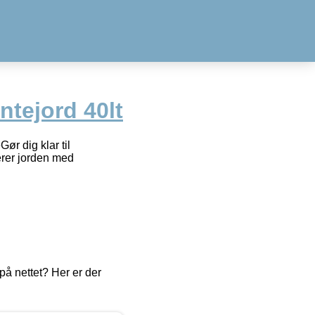
tejord 40lt
 dig klar til
rer jorden med
å nettet? Her er der