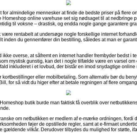
lt for almindelige mennesker at finde de bedste priser på flere 
ige Homeshop online varehuse set sig nødsaget til at nedbringe p
mtidig til voksne – drastisk, og endda nogle gange garantere grat
være rentabelt at undersøge nogle forskellige internet forhandl
 inden du gennemfører din bestilling, således at man er garant
ikke overse, at såfremt en internet handler frembyder bedst i test
som mystisk gunstig, kan det i nogle tilfælde være en varsel om
t fald inkluderet i et lovbud, der bistår en imod snydagtige online
or kortbestillinger eller mobilbetaling. Som alternativ bør du ben
ill, for så vidt du higer efter at betale regningen af flere omgang
Homeshop butik burde man faktisk få overblik over netbutikkens 
ende.
granske om netbutikken er medlem af e-mærke ordningen, fordi 
virksomheden føjer de opstillede regler, samt at e-firmaet undert
de gældende vilkår. Derudover tilbydes du mulighed for støtte, i