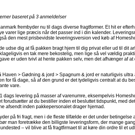
jerner baseret på
3
anmeldelser
Danmark frembyder nu til dags diverse fragtformer. Et hit er eft
e varer lige præcis når det passer ind i din kalender. Leverings
også den mest prisbevidste leveringsversion ved køb af Homesho
se dig at få pakken bragt hjem til dig privat eller ud til dit a
klageligvis en tak mere bekostelig, men lige så vel vældig prakt
gave er uden tvivl at hente pakken selv, men det afhænger af at
Haven > Gødning & jord > Spagnum & jord er naturligvis ultra a
n for få dage, så af den grund er det tydeligvis centralt at du b
ante vare.
r 1 dags levering på masser af varenumre, eksempelvis Homesho
orudsætter at du bestiller inden et besluttet tidspunkt, med det
rerne afsendt inden pakkepersonalet drager hjemad.
yder på fri fragt, men i de fleste tilfælde er det under betingelse 
bør man foretrække den billigste leveringsform, der mange gan
ndested – vil blive at få fragtfirmaet til at køre din ordre til et u