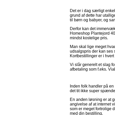
Det er i dag særligt enke
grund af dette har utall
til børn og babyer, og sa
Derfor kan det immervæk 
Homeshop Plantejord 40lt
mindst kostelige pris.
Man skal lige meget hvad 
udsalgspris der kan ses 
Kortbestillinger er i hver
Vi slår generelt et slag f
afbetaling som f.eks. ViaB
Inden folk handler på en 
det tit ikke super spænd
En anden løsning er at 
angivelse af at internet 
som er meget fortrolige 
med din bestilling.