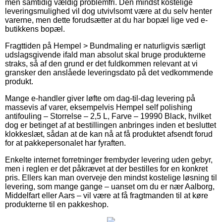
men samtidig vældig problemfri. Den mindst kostelige
leveringsmulighed vil dog utvivlsomt være at du selv henter
varerne, men dette forudsætter at du har bopæl lige ved e-
butikkens bopæl.
Fragttiden på Hempel > Bundmaling er naturligvis særligt
udslagsgivende ifald man absolut skal bruge produkterne
straks, så af den grund er det fuldkommen relevant at vi
gransker den anslåede leveringsdato på det vedkommende
produkt.
Mange e-handler giver løfte om dag-til-dag levering på
massevis af varer, eksempelvis Hempel self polishing
antifouling – Storrelse – 2,5 L, Farve – 19990 Black, hvilket
dog er betinget af at bestillingen anbringes inden et besluttet
klokkeslæt, sådan at de kan nå at få produktet afsendt forud
for at pakkepersonalet har fyraften.
Enkelte internet forretninger frembyder levering uden gebyr,
men i reglen er det påkrævet at der bestilles for en konkret
pris. Ellers kan man overveje den mindst kostelige løsning til
levering, som mange gange – uanset om du er nær Aalborg,
Middelfart eller Aars – vil være at få fragtmanden til at køre
produkterne til en pakkeshop.