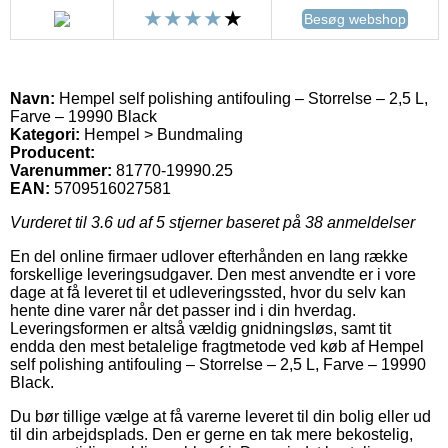
Besøg webshop
Navn:
Hempel self polishing antifouling – Storrelse – 2,5 L,
Farve – 19990 Black
Kategori:
Hempel > Bundmaling
Producent:
Varenummer:
81770-19990.25
EAN:
5709516027581
Vurderet til
3.6
ud af 5 stjerner baseret på
38
anmeldelser
En del online firmaer udlover efterhånden en lang række
forskellige leveringsudgaver. Den mest anvendte er i vore
dage at få leveret til et udleveringssted, hvor du selv kan
hente dine varer når det passer ind i din hverdag.
Leveringsformen er altså vældig gnidningsløs, samt tit
endda den mest betalelige fragtmetode ved køb af Hempel
self polishing antifouling – Storrelse – 2,5 L, Farve – 19990
Black.
Du bør tillige vælge at få varerne leveret til din bolig eller ud
til din arbejdsplads. Den er gerne en tak mere bekostelig,