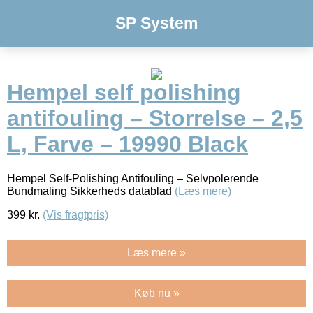
SP System
Hempel self polishing
antifouling – Storrelse – 2,5
L, Farve – 19990 Black
Hempel Self-Polishing Antifouling – Selvpolerende
Bundmaling Sikkerheds datablad
(Læs mere)
399
kr.
(Vis fragtpris)
Læs mere »
Køb nu »