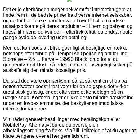
Det er jo efterhånden meget bekvemt for internetbrugere at
finde frem til de bedste priser fra diverse internet selskaber,
og derfor har flere e-handler været nødt til at formindske
udsalgspriserne på deres produkter – til børn og babyer, og
ligeså til mænd og kvinder – eftertrykkeligt, og endda nogle
gange byde på levering uden betaling.
Men det kan trods alt blive gavnligt at besigtige en række
netshops efter tilbud på Hempel self polishing antifouling –
Storrelse – 2,5 L, Farve – 19990 Black forud for at du
gennemfører dit køb, således at man er usvigeligt sikker på
at skaffe sig den mindst kostelige pris.
Du skal dog være opmærksom på, at såfremt en shop på
nettet afsætter bedst i test varer for en salgspris der virker
urealistisk gunstig, er det ofte være et kendetegn på en
uægte shop. Kortbetalinger er ikke desto mindre dækket ind
under en lovbestemmelse, der beskytter en imod falske
internet forhandlere.
Vi tilråder generelt bestillinger med betalingskort eller
MobilePay. Alternativt burde du overveje en
afbetalingsordning fra f.eks. ViaBill, i tilfælde af at du agter at
klare pengene over et længere tidsrum.