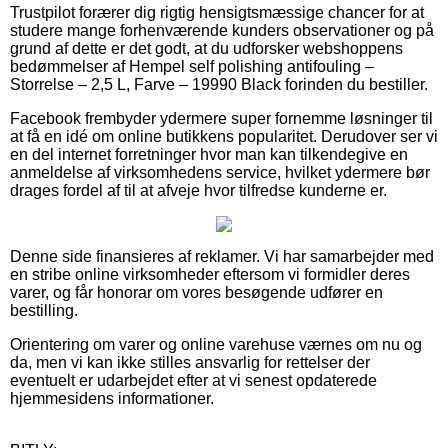
Trustpilot forærer dig rigtig hensigtsmæssige chancer for at
studere mange forhenværende kunders observationer og på
grund af dette er det godt, at du udforsker webshoppens
bedømmelser af Hempel self polishing antifouling –
Storrelse – 2,5 L, Farve – 19990 Black forinden du bestiller.
Facebook frembyder ydermere super fornemme løsninger til
at få en idé om online butikkens popularitet. Derudover ser vi
en del internet forretninger hvor man kan tilkendegive en
anmeldelse af virksomhedens service, hvilket ydermere bør
drages fordel af til at afveje hvor tilfredse kunderne er.
Denne side finansieres af reklamer. Vi har samarbejder med
en stribe online virksomheder eftersom vi formidler deres
varer, og får honorar om vores besøgende udfører en
bestilling.
Orientering om varer og online varehuse værnes om nu og
da, men vi kan ikke stilles ansvarlig for rettelser der
eventuelt er udarbejdet efter at vi senest opdaterede
hjemmesidens informationer.