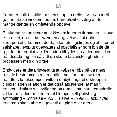
Forinden folk bestiller hos en shop på nettet bør man reelt
gennemlæse virksomhedens handelsvilkår, dog er det
mange gange en omfattende opgave.
Et alternativ kan være at tjekke om internet firmaet er tilsluttet
e-mærket, da det bør være en angivelse af at online
shoppen efterkommer de danske retningslinjer, og at internet
selskabet hyppigt overvåges af specialister som forstår de
gældende regulativer. Desuden tilbydes du anledning til en
håndsrækning, for så vidt du skulle få vanskeligheder i
processen med din ordre.
Endvidere er det prisværdigt at køber er obs på de mest
basale bestemmelser der spiller ind i forbindelse med
handlen, for eksempel hvilken ombytningsret e-shoppen
tilsikrer. I den relation er det også afgørende, at man til
enhver tid sikrer sin kvittering på e-mail, så man fremadrettet
vil kunne vidne om ordren af Hempel self polishing
antifouling – Storrelse – 2,5 L, Farve – 19990 Black, hvad
end man skal købe en gave til en pige eller dreng.