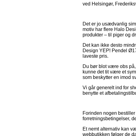
ved Helsingør, Frederiksvæ
Det er jo usædvanlig simp
motiv har flere Halo Des
produkter – til piger og 
Det kan ikke desto mindr
Design YEP! Pendel Ø17 h
laveste pris.
Du bør blot være obs på, 
kunne det tit være et sy
som beskytter en imod sv
Vi går generelt ind for 
benytte et afbetalingstilb
Forinden nogen bestiller
forretningsbetingelser, de
Et nemt alternativ kan v
webbutikken følger de dan