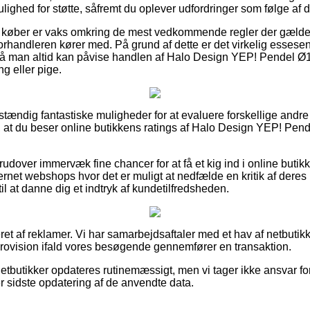
lighed for støtte, såfremt du oplever udfordringer som følge af 
t køber er vaks omkring de mest vedkommende regler der gælder
 forhandleren kører med. På grund af dette er det virkelig essesent
, så man altid kan påvise handlen af Halo Design YEP! Pendel 
ng eller pige.
uldstændig fantastiske muligheder for at evaluere forskellige andr
p, at du beser online butikkens ratings af Halo Design YEP! Pen
rudover immervæk fine chancer for at få et kig ind i online buti
ternet webshops hvor det er muligt at nedfælde en kritik af der
 til at danne dig et indtryk af kundetilfredsheden.
et af reklamer. Vi har samarbejdsaftaler med et hav af netbutik
rovision ifald vores besøgende gennemfører en transaktion.
etbutikker opdateres rutinemæssigt, men vi tager ikke ansvar for
er sidste opdatering af de anvendte data.