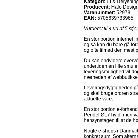
Kategori:
El & Belysnin
Producent:
Halo Desig
Varenummer:
52978
EAN:
5705639733965
Vurderet til
4
ud af 5 stje
En stor portion internet 
og så kan du bare gå forb
og ofte tilmed den mest 
Du kan endvidere overveje 
undertiden en lille smul
leveringsmulighed vil dog
nærheden af webbutikke
Leveringsdygtigheden på 
og skal bruge ordren stra
aktuelle vare.
En stor portion e-forhan
Pendel Ø17 hvid, men vær
hensynstagen til at de hø
Nogle e-shops i Danmark f
konkret sum. Som altern