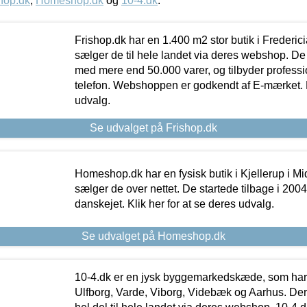
hop.dk
,
Homeshop.dk
og
10-4.dk
.
Frishop.dk har en 1.400 m2 stor butik i Frederic
sælger de til hele landet via deres webshop. De h
med mere end 50.000 varer, og tilbyder professi
telefon. Webshoppen er godkendt af E-mærket. Kl
udvalg.
Se udvalget på Frishop.dk
Homeshop.dk har en fysisk butik i Kjellerup i Mid
sælger de over nettet. De startede tilbage i 200
danskejet. Klik her for at se deres udvalg.
Se udvalget på Homeshop.dk
10-4.dk er en jysk byggemarkedskæde, som har 
Ulfborg, Varde, Viborg, Videbæk og Aarhus. De