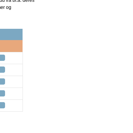
 fra bl.a. deres
mer og