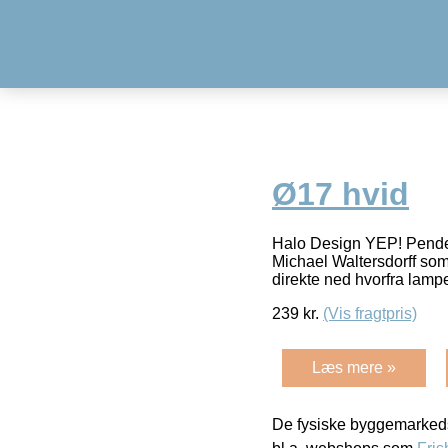
Ø17 hvid
Halo Design YEP! Pendel
Michael Waltersdorff som 
direkte ned hvorfra lamp
239
kr.
(Vis fragtpris)
Læs mere »
De fysiske byggemarkeds