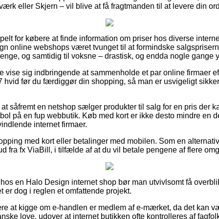
rk eller Skjern – vil blive at få fragtmanden til at levere din ord
elt for købere at finde information om priser hos diverse intern
ign online webshops været tvunget til at formindske salgsprise
drenge, og samtidig til voksne – drastisk, og endda nogle gange 
e vise sig indbringende at sammenholde et par online firmaer e
vid før du færdiggør din shopping, så man er usvigeligt sikke
at såfremt en netshop sælger produkter til salg for en pris der k
mbol på en fup webbutik. Køb med kort er ikke desto mindre en 
indlende internet firmaer.
shopping med kort eller betalinger med mobilen. Som en alternat
ud fra fx ViaBill, i tilfælde af at du vil betale pengene af flere o
 hos en Halo Design internet shop bør man utvivlsomt få overbl
t er dog i reglen et omfattende projekt.
ære at kigge om e-handlen er medlem af e-mærket, da det kan væ
ske love, udover at internet butikken ofte kontrolleres af fagfol