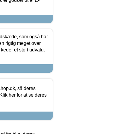
k er godkendt af E-
edskæde, som også har
en rigtig meget over
keder et stort udvalg.
hop.dk, så deres
lik her for at se deres