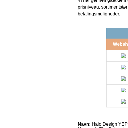
Vi har gennemgået de mes
prisniveau, sortimentstø
betalingsmuligheder.
Websh
Navn:
Halo Design YEP!