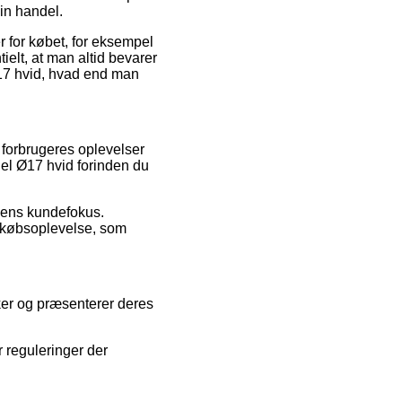
din handel.
 for købet, for eksempel
ielt, at man altid bevarer
Ø17 hvid, hvad end man
e forbrugeres oplevelser
del Ø17 hvid forinden du
kkens kundefokus.
es købsoplevelse, som
ker og præsenterer deres
 reguleringer der