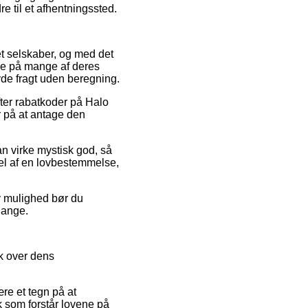
re til et afhentningssted.
et selskaber, og med det
rne på mange af deres
yde fragt uden beregning.
fter rabatkoder på Halo
r på at antage den
an virke mystisk god, så
del af en lovbestemmelse,
iv mulighed bør du
mgange.
ik over dens
re et tegn på at
k som forstår lovene på