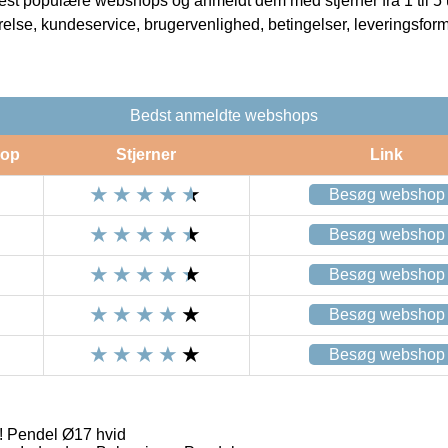
t populære webshops og anmeldt dem med stjerner fra 1 til 5 ud
rrelse, kundeservice, brugervenlighed, betingelser, leveringsfor
Bedst anmeldte webshops
op
Stjerner
Link
Besøg webshop
Besøg webshop
Besøg webshop
Besøg webshop
Besøg webshop
 Pendel Ø17 hvid