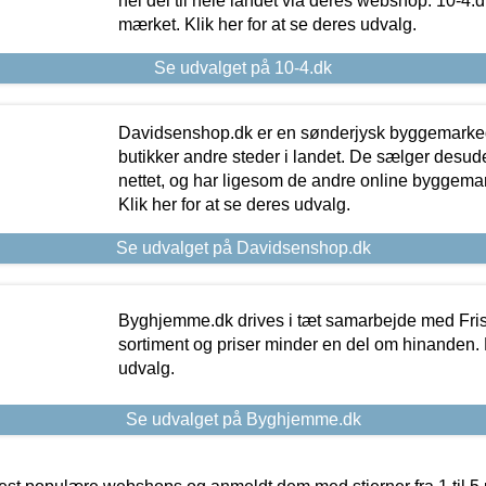
hel del til hele landet via deres webshop. 10-4.d
mærket. Klik her for at se deres udvalg.
Se udvalget på 10-4.dk
Davidsenshop.dk er en sønderjysk byggemark
butikker andre steder i landet. De sælger desud
nettet, og har ligesom de andre online byggemar
Klik her for at se deres udvalg.
Se udvalget på Davidsenshop.dk
Byghjemme.dk drives i tæt samarbejde med Fris
sortiment og priser minder en del om hinanden. K
udvalg.
Se udvalget på Byghjemme.dk