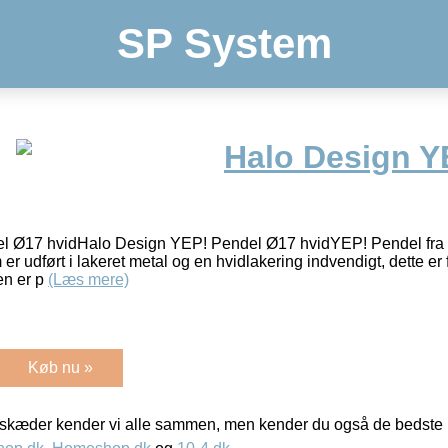
SP System
Halo Design Y
 Ø17 hvidHalo Design YEP! Pendel Ø17 hvidYEP! Pendel fra H
er udført i lakeret metal og en hvidlakering indvendigt, dette er 
en er p
(Læs mere)
Køb nu »
kæder kender vi alle sammen, men kender du også de bedste p