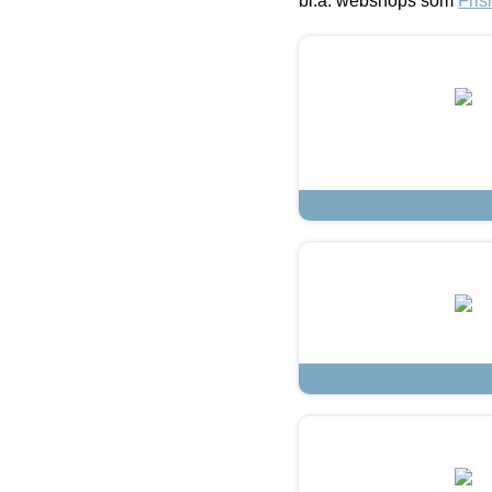
bl.a. webshops som
Fris