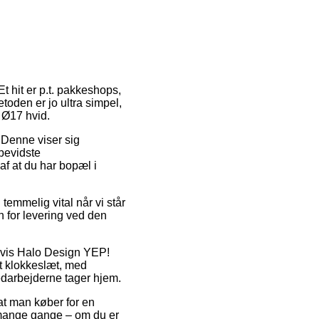
t hit er p.t. pakkeshops,
toden er jo ultra simpel,
 Ø17 hvid.
. Denne viser sig
sbevidste
 af at du har bopæl i
emmelig vital når vi står
n for levering ved den
elvis Halo Design YEP!
lt klokkeslæt, med
medarbejderne tager hjem.
 at man køber for en
 mange gange – om du er