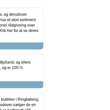
ia, og derudover
ar et stort sortiment
onel rådgivning over
ik her for at se deres
tjylland, og ellers
4, og er 100 %
butikker i Ringkøbing,
rudover sælger de en