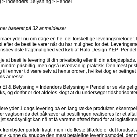
g > Indendørs Belysning > Pendel
n
rner baseret på
32
anmeldelser
firmaer yder nu om dage en hel del forskellige leveringsmetoder. E
i efter de bestilte varer når du har mulighed for det. Leveringsme
prisbevidste fragtmulighed ved køb af Halo Design YEP! Pendel
at bestille levering til din privatbolig eller til din arbejdsplads
e mindre prisbillig, men også usædvanlig praktisk. Den mest pri
 til enhver tid være selv at hente ordren, hvilket dog er betinget
ns adresse.
El & Belysning > Indendørs Belysning > Pendel er selvfølgelig t
ks, og derfor er det aldeles klogt at du undersøger tidshorisonte
dlere yder 1 dags levering på en lang række produkter, eksemp
 vagtsom da det påkræver at bestillingen realiseres før et afta
jst sandsynligt kan nå at få varerne afsted forud for at logistik
rembyder portofri fragt, men i de fleste tilfælde er det forudsat
ativ kunne du snuppe den mest betalelige leveringsmodel, der