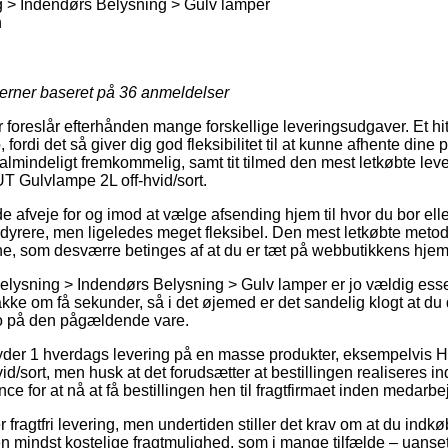
 > Indendørs Belysning > Gulv lamper
n
jerner baseret på
36
anmeldelser
 foreslår efterhånden mange forskellige leveringsudgaver. Et hi
fordi det så giver dig god fleksibilitet til at kunne afhente dine pr
 ualmindeligt fremkommelig, samt tit tilmed den mest letkøbte le
Gulvlampe 2L off-hvid/sort.
fveje for og imod at vælge afsending hjem til hvor du bor eller
dyrere, men ligeledes meget fleksibel. Den mest letkøbte metode t
ne, som desværre betinges af at du er tæt på webbutikkens hjem
elysning > Indendørs Belysning > Gulv lamper er jo vældig essent
kke om få sekunder, så i det øjemed er det sandelig klogt at du
o på den pågældende vare.
 yder 1 hverdags levering på en masse produkter, eksempelvi
/sort, men husk at det forudsætter at bestillingen realiseres ind
ce for at nå at få bestillingen hen til fragtfirmaet inden medarb
r fragtfri levering, men undertiden stiller det krav om at du indkøb
en mindst kostelige fragtmulighed, som i mange tilfælde – uanse