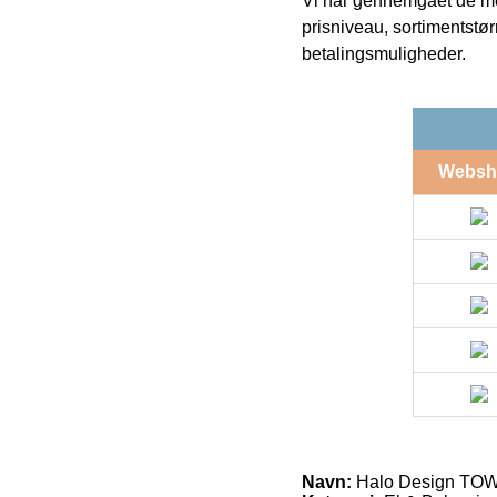
Vi har gennemgået de mes
prisniveau, sortimentstø
betalingsmuligheder.
Websh
Navn:
Halo Design TOWE