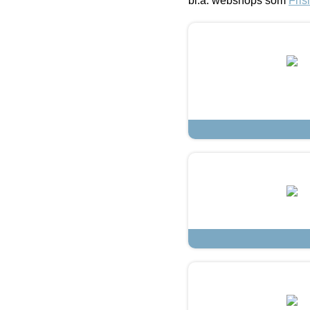
bl.a. webshops som
Fris