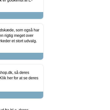
k er godkendt af E-
edskæde, som også har
en rigtig meget over
keder et stort udvalg.
hop.dk, så deres
lik her for at se deres