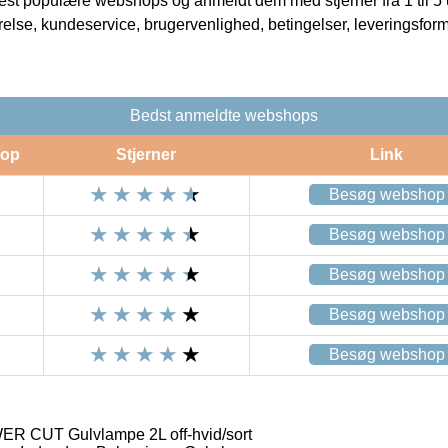
t populære webshops og anmeldt dem med stjerner fra 1 til 5 ud
rrelse, kundeservice, brugervenlighed, betingelser, leveringsfor
Bedst anmeldte webshops
op
Stjerner
Link
Besøg webshop
Besøg webshop
Besøg webshop
Besøg webshop
Besøg webshop
R CUT Gulvlampe 2L off-hvid/sort