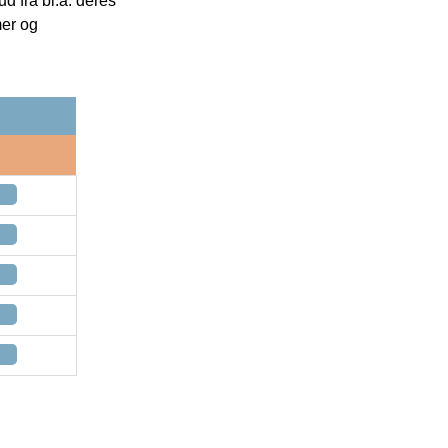
 fra bl.a. deres
mer og