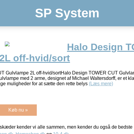
SP System
Halo Design 
L off-hvid/sort
 Gulvlampe 2L off-hvid/sortHalo Design TOWER CUT Gulvlam
lampe med 2 arme, designet af Michael Waltersdorff, er et kl
e muligheder for at sætte den rette belys
(Læs mere)
Køb nu »
kæder kender vi alle sammen, men kender du også de bedste p