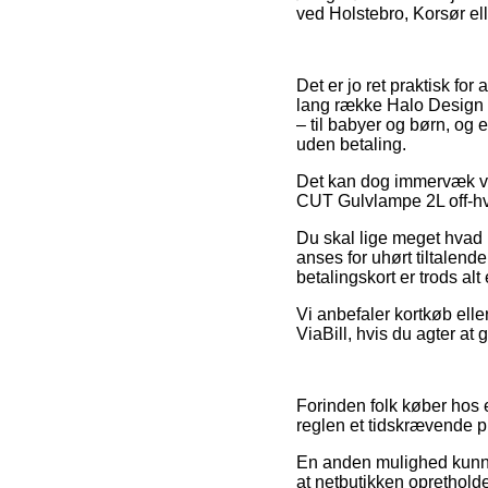
ved Holstebro, Korsør elle
Det er jo ret praktisk for
lang række Halo Design b
– til babyer og børn, og
uden betaling.
Det kan dog immervæk vi
CUT Gulvlampe 2L off-hvid
Du skal lige meget hvad ik
anses for uhørt tiltalen
betalingskort er trods al
Vi anbefaler kortkøb ell
ViaBill, hvis du agter at
Forinden folk køber hos 
reglen et tidskrævende pr
En anden mulighed kunne 
at netbutikken opretholde