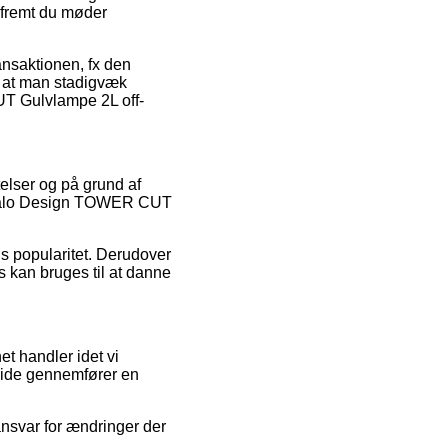
åfremt du møder
ransaktionen, fx den
, at man stadigvæk
UT Gulvlampe 2L off-
elser og på grund af
f Halo Design TOWER CUT
ens popularitet. Derudover
s kan bruges til at danne
t handler idet vi
side gennemfører en
ansvar for ændringer der