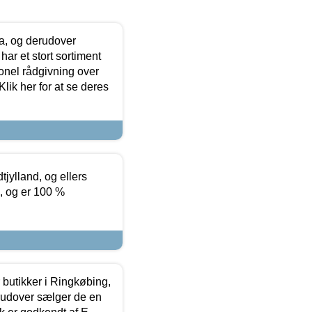
ia, og derudover
ar et stort sortiment
onel rådgivning over
ik her for at se deres
tjylland, og ellers
4, og er 100 %
butikker i Ringkøbing,
rudover sælger de en