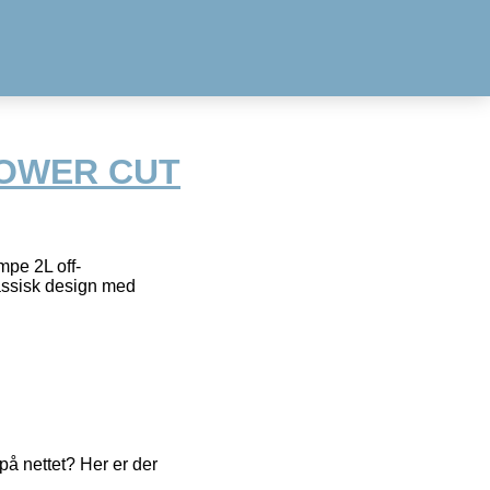
TOWER CUT
pe 2L off-
assisk design med
å nettet? Her er der