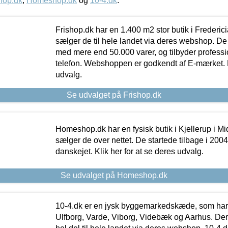
hop.dk
,
Homeshop.dk
og
10-4.dk
.
Frishop.dk har en 1.400 m2 stor butik i Frederic
sælger de til hele landet via deres webshop. De h
med mere end 50.000 varer, og tilbyder professi
telefon. Webshoppen er godkendt af E-mærket. Kl
udvalg.
Se udvalget på Frishop.dk
Homeshop.dk har en fysisk butik i Kjellerup i Mid
sælger de over nettet. De startede tilbage i 200
danskejet. Klik her for at se deres udvalg.
Se udvalget på Homeshop.dk
10-4.dk er en jysk byggemarkedskæde, som har 
Ulfborg, Varde, Viborg, Videbæk og Aarhus. De