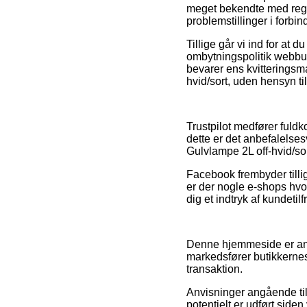
meget bekendte med regl
problemstillinger i forbin
Tillige går vi ind for at 
ombytningspolitik webbut
bevarer ens kvitterings
hvid/sort, uden hensyn til
Trustpilot medfører fuld
dette er det anbefalels
Gulvlampe 2L off-hvid/sor
Facebook frembyder tillige
er der nogle e-shops hvor
dig et indtryk af kundeti
Denne hjemmeside er ann
markedsfører butikkerne
transaktion.
Anvisninger angående til
potentielt er udført side