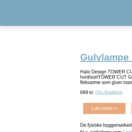
Gulvlampe 2
Halo Design TOWER CUT
hvid/sortTOWER CUT Gulv
fleksarme som giver mang
689
kr.
(Vis fragtpris)
Læs mere »
De fysiske byggemarkeds