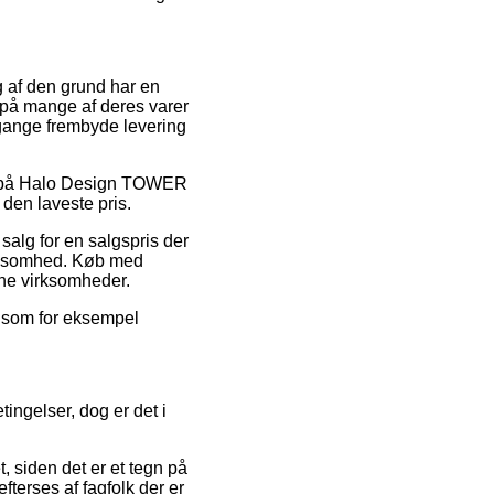
og af den grund har en
 på mange af deres varer
 gange frembyde levering
er på Halo Design TOWER
den laveste pris.
 salg for en salgspris der
virksomhed. Køb med
line virksomheder.
g som for eksempel
ingelser, dog er det i
 siden det er et tegn på
fterses af fagfolk der er