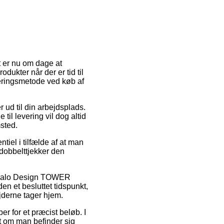
t er nu om dage at
odukter når der er tid til
veringsmetode ved køb af
 ud til din arbejdsplads.
il levering vil dog altid
sted.
iel i tilfælde af at man
 dobbelttjekker den
s Halo Design TOWER
en et besluttet tidspunkt,
ejderne tager hjem.
er for et præcist beløb. I
t om man befinder sig