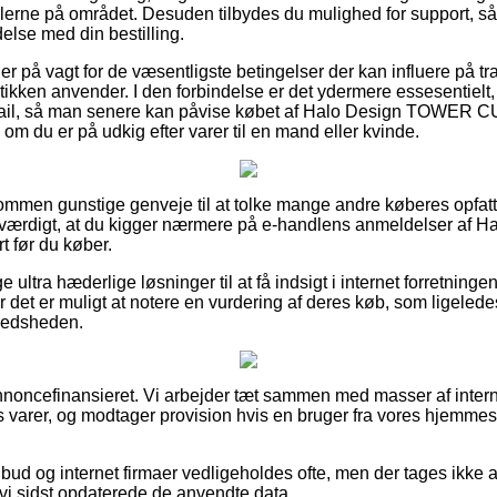
erne på området. Desuden tilbydes du mulighed for support, s
delse med din bestilling.
du er på vagt for de væsentligste betingelser der kan influere på t
ikken anvender. I den forbindelse er det ydermere essesentielt
mail, så man senere kan påvise købet af Halo Design TOWER C
 om du er på udkig efter varer til en mand eller kvinde.
kommen gunstige genveje til at tolke mange andre køberes opfatt
esværdigt, at du kigger nærmere på e-handlens anmeldelser a
t før du køber.
 ultra hæderlige løsninger til at få indsigt i internet forretning
 det er muligt at notere en vurdering af deres køb, som ligelede
lfredsheden.
oncefinansieret. Vi arbejder tæt sammen med masser af interne
s varer, og modtager provision hvis en bruger fra vores hjemme
bud og internet firmaer vedligeholdes ofte, men der tages ikke 
n vi sidst opdaterede de anvendte data.