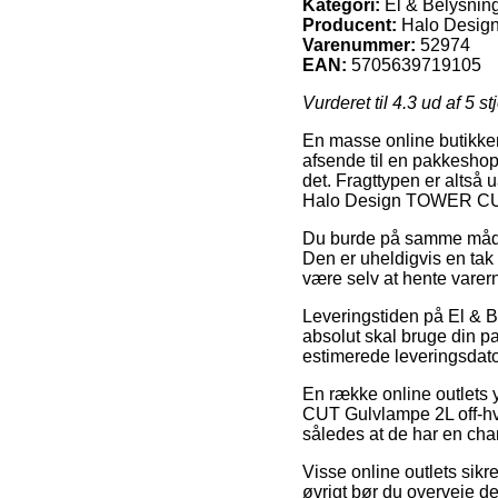
Kategori:
El & Belysning
Producent:
Halo Desig
Varenummer:
52974
EAN:
5705639719105
Vurderet til
4.3
ud af 5 st
En masse online butikker
afsende til en pakkeshop, 
det. Fragttypen er altså
Halo Design TOWER CUT 
Du burde på samme måde a
Den er uheldigvis en tak 
være selv at hente varer
Leveringstiden på El & B
absolut skal bruge din pa
estimerede leveringsdat
En række online outlets
CUT Gulvlampe 2L off-hvid
således at de har en chan
Visse online outlets sikre
øvrigt bør du overveje d