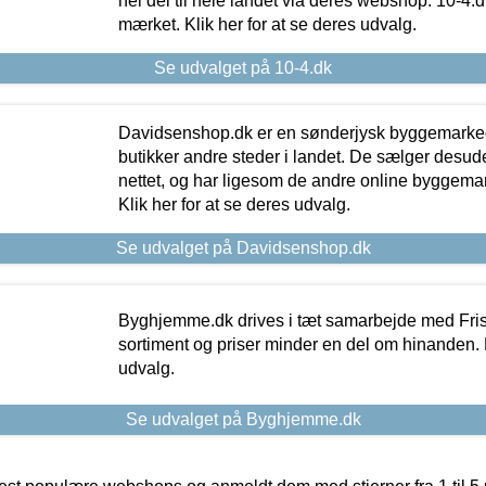
hel del til hele landet via deres webshop. 10-4.d
mærket. Klik her for at se deres udvalg.
Se udvalget på 10-4.dk
Davidsenshop.dk er en sønderjysk byggemark
butikker andre steder i landet. De sælger desud
nettet, og har ligesom de andre online byggemar
Klik her for at se deres udvalg.
Se udvalget på Davidsenshop.dk
Byghjemme.dk drives i tæt samarbejde med Fris
sortiment og priser minder en del om hinanden. K
udvalg.
Se udvalget på Byghjemme.dk