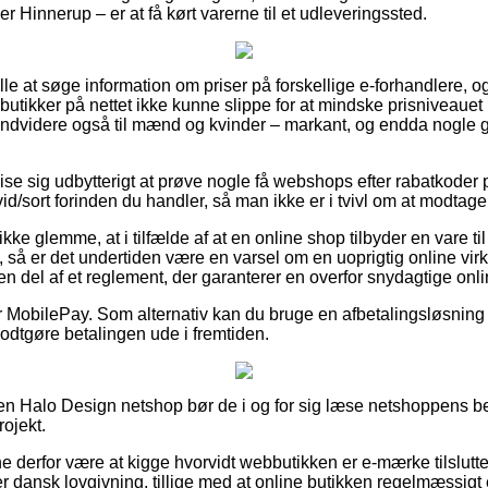
r Hinnerup – er at få kørt varerne til et udleveringssted.
 alle at søge information om priser på forskellige e-forhandlere, 
utikker på nettet ikke kunne slippe for at mindske prisniveauet
 endvidere også til mænd og kvinder – markant, og endda nogle
se sig udbytterigt at prøve nogle få webshops efter rabatkod
/sort forinden du handler, så man ikke er i tvivl om at modtage 
ke glemme, at i tilfælde af at en online shop tilbyder en vare til
de, så er det undertiden være en varsel om en uoprigtig online 
t en del af et reglement, der garanterer en overfor snydagtige on
er MobilePay. Som alternativ kan du bruge en afbetalingsløsnin
 godtgøre betalingen ude i fremtiden.
en Halo Design netshop bør de i og for sig læse netshoppens bet
ojekt.
derfor være at kigge hvorvidt webbutikken er e-mærke tilsluttet,
r dansk lovgivning, tillige med at online butikken regelmæssigt e