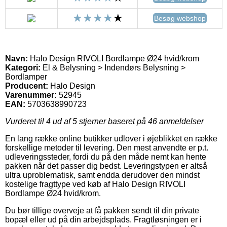
Besøg webshop
Navn:
Halo Design RIVOLI Bordlampe Ø24 hvid/krom
Kategori:
El & Belysning > Indendørs Belysning >
Bordlamper
Producent:
Halo Design
Varenummer:
52945
EAN:
5703638990723
Vurderet til
4
ud af 5 stjerner baseret på
46
anmeldelser
En lang række online butikker udlover i øjeblikket en række
forskellige metoder til levering. Den mest anvendte er p.t.
udleveringssteder, fordi du på den måde nemt kan hente
pakken når det passer dig bedst. Leveringstypen er altså
ultra uproblematisk, samt endda derudover den mindst
kostelige fragttype ved køb af Halo Design RIVOLI
Bordlampe Ø24 hvid/krom.
Du bør tillige overveje at få pakken sendt til din private
bopæl eller ud på din arbejdsplads. Fragtløsningen er i