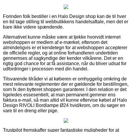
Forinden folk bestiller i en Halo Design shop kan de til hver
en tid tage stilling til webbutikkens handelsaftale, men det er
bare ikke videre spændende.
Alternativet kunne måske være at tjekke hvorvidt internet
webshoppen er medlem af e-mærket, eftersom det
almindeligvis er et kendetegn for at webshoppen accepterer
de officielle regler, og at online forhandleren undertiden
gennemses af sagkyndige der kender vilkårene. Det er en
rigtig god chance for at få assistance, når du bliver udsat for
udfordringer i processen med din handel.
Tilsvarende tilråder vi at køberen er omhyggelig omkring de
mest relevante reglementer der er gældende for bestillingen,
som fx den bytteret shoppen garanterer. I den relation er det
ligeledes essesentielt, at man permanent gemmer ens
faktura e-mail, så man altid vil kunne eftervise købet af Halo
Design RIVOLI Bordlampe Ø24 hvid/krom, om du søger en
vare til en dreng eller pige.
Trustpilot fremskaffer super fantastiske muligheder for at