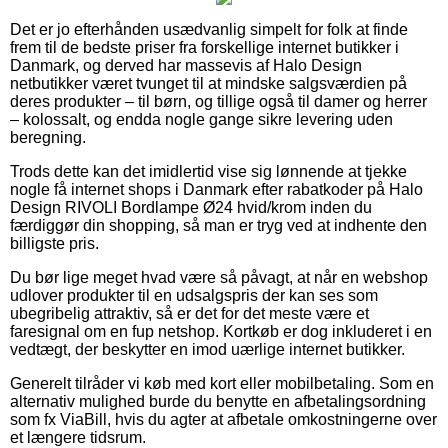
Det er jo efterhånden usædvanlig simpelt for folk at finde
frem til de bedste priser fra forskellige internet butikker i
Danmark, og derved har massevis af Halo Design
netbutikker været tvunget til at mindske salgsværdien på
deres produkter – til børn, og tillige også til damer og herrer
– kolossalt, og endda nogle gange sikre levering uden
beregning.
Trods dette kan det imidlertid vise sig lønnende at tjekke
nogle få internet shops i Danmark efter rabatkoder på Halo
Design RIVOLI Bordlampe Ø24 hvid/krom inden du
færdiggør din shopping, så man er tryg ved at indhente den
billigste pris.
Du bør lige meget hvad være så påvagt, at når en webshop
udlover produkter til en udsalgspris der kan ses som
ubegribelig attraktiv, så er det for det meste være et
faresignal om en fup netshop. Kortkøb er dog inkluderet i en
vedtægt, der beskytter en imod uærlige internet butikker.
Generelt tilråder vi køb med kort eller mobilbetaling. Som en
alternativ mulighed burde du benytte en afbetalingsordning
som fx ViaBill, hvis du agter at afbetale omkostningerne over
et længere tidsrum.