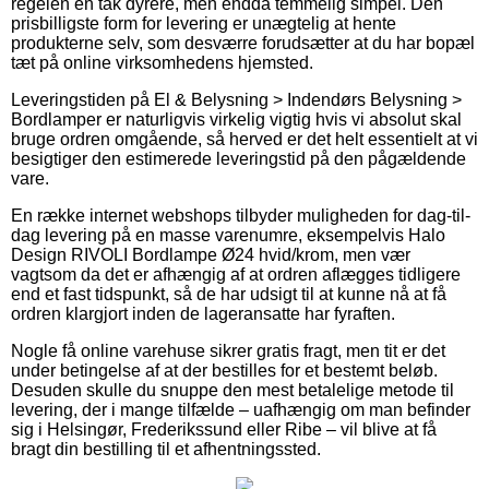
regelen en tak dyrere, men endda temmelig simpel. Den
prisbilligste form for levering er unægtelig at hente
produkterne selv, som desværre forudsætter at du har bopæl
tæt på online virksomhedens hjemsted.
Leveringstiden på El & Belysning > Indendørs Belysning >
Bordlamper er naturligvis virkelig vigtig hvis vi absolut skal
bruge ordren omgående, så herved er det helt essentielt at vi
besigtiger den estimerede leveringstid på den pågældende
vare.
En række internet webshops tilbyder muligheden for dag-til-
dag levering på en masse varenumre, eksempelvis Halo
Design RIVOLI Bordlampe Ø24 hvid/krom, men vær
vagtsom da det er afhængig af at ordren aflægges tidligere
end et fast tidspunkt, så de har udsigt til at kunne nå at få
ordren klargjort inden de lageransatte har fyraften.
Nogle få online varehuse sikrer gratis fragt, men tit er det
under betingelse af at der bestilles for et bestemt beløb.
Desuden skulle du snuppe den mest betalelige metode til
levering, der i mange tilfælde – uafhængig om man befinder
sig i Helsingør, Frederikssund eller Ribe – vil blive at få
bragt din bestilling til et afhentningssted.