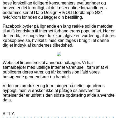
bese forskellige tidligere konsumenters evalueringer og
herved er det fornuftigt, at du læser online forhandlerens
bedømmelser af Halo Design RIVOLI Bordlampe Ø24
hvid/krom forinden du lægger din bestilling.
Facebook byder på lignende en lang række solide metoder
til at få kendskab til internet forhandlerens popularitet. Her er
der endda e-shops hvor folk kan afgive en vurdering af deres
købsoplevelse, hvilket tilmed kan tages i brug til at danne
dig et indtryk af kundernes tilfredshed.
Websitet finansieres af annonceindtægter. Vi har
samarbejder med utallige internet varehuse i form af at vi
publicerer deres varer, og får kommission ifald vores
besøgende gennemfører en handel.
Viden om produkter og forretninger på nettet ajourføres
hyppigt, men vi ønsker ikke at påtage os ansvaret for
rettelser der er udført siden sidste opdatering af de anvendte
data.
BITLY: