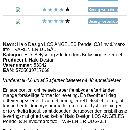
Besøg webshop
Besøg webshop
Navn:
Halo Design LOS ANGELES Pendel Ø34 hvid/mørk-
træ – VAREN ER UDGÅET
Kategori:
El & Belysning > Indendørs Belysning > Pendel
Producent:
Halo Design
Varenummer:
53042
EAN:
5705639717668
Vurderet til
4.6
ud af 5 stjerner baseret på
48
anmeldelser
En stor portion online selskaber frembyder efterhånden
mange forskellige former for levering. En favorit er i dag
udleveringssteder, hvor det nemlig er ret fleksibelt for dig at
kunne hente dine nye produkter når du har lyst. Løsningen
er jo virkelig ligetil, samt desuden derudover den prisbilligste
leveringsmulighed ved køb af Halo Design LOS ANGELES
Pendel Ø34 hvid/mørk-træ – VAREN ER UDGÅET.