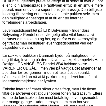
Du kunne ligeledes prøve at vælge at få sendt til hvor du bor
eller til din arbejdsplads. Fragttypen er typisk en smule mere
pebret, men endvidere super hensigtsmæssig. Den billigste
løsning til levering er uden tvivl at hente pakken selv, men
den mulighed er betinget af at du er nær internet
forretningens arbejdslager.
Leveringstidspunktet på El & Belysning > Indendørs
Belysning > Pendel er selvfølgelig ultra vital forudsat vi
behøver din pakke nu og her, og derfor er det øjensynligt
centralt at man besigtiger leveringstidspunktet ved den
pågældende vare.
En række e-butikker i Danmark byder på muligheden for
dag-til-dag levering på deres favorit varer, eksempelvis Halo
Design LOS ANGELES Pendel Ø34 hvid/mørk-træ –
VAREN ER UDGÅET, men vær på vagt da det afhænger af
at ordren køres igennem inden et fastslået tidspunkt,
således at de kan nå at få pakken ekspederet forud for at
lagermedarbejderne har fyraften.
Enkelte internet firmaer sikrer gratis fragt, men i de fleste
tilfælde afkræver det at du shopper for en fastsat sum. Ellers
kunne du foretrække den mest betalelige leveringsmodel,
der mange gange – uden hensyn til om man bor ved