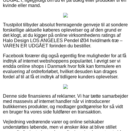
UDGÅET, ligegyldigt om du er på udkig efter produkter til en
kvinde eller mand.
Trustpilot tilbyder absolut fremragende genveje til at sondere
forskellige aktuelle køberes oplevelser og af den grund er
det klogt, at du kigger på online virksomhedens ratings af
Halo Design LOS ANGELES Pendel Ø34 hvid/mørk-træ –
VAREN ER UDGÅET forinden du bestiller.
Facebook forærer dig også egentlig fine muligheder for at få
indtryk af internet webshoppens popularitet. I øvrigt ser vi
endda online shops i Danmark hvor folk kan formulere en
evaluering af ordreforløbet, hvilket desuden kan drages
fordel af til at få et indtryk af tidligere kunders oplevelser.
Denne side finansieres af reklamer. Vi har tætte samarbejder
med massevis af internet handler når vi introducerer
butikkernes produkter, og modtager godtgørelse for så vidt
en bruger fra vores side fuldfører en transaktion.
Vejledning vedrørende varer og online selskaber
understøttes løbende, men vi ønsker ikke at blive stillet