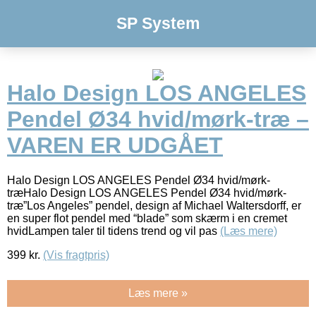
SP System
Halo Design LOS ANGELES
Pendel Ø34 hvid/mørk-træ –
VAREN ER UDGÅET
Halo Design LOS ANGELES Pendel Ø34 hvid/mørk-
træHalo Design LOS ANGELES Pendel Ø34 hvid/mørk-
træ”Los Angeles” pendel, design af Michael Waltersdorff, er
en super flot pendel med “blade” som skærm i en cremet
hvidLampen taler til tidens trend og vil pas
(Læs mere)
399
kr.
(Vis fragtpris)
Læs mere »