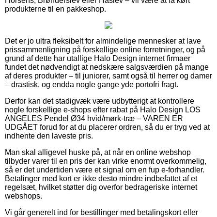
Horsens, Brønderslev eller Haslev – vil være at få kørt
produkterne til en pakkeshop.
Det er jo ultra fleksibelt for almindelige mennesker at lave
prissammenligning på forskellige online forretninger, og på
grund af dette har utallige Halo Design internet firmaer
fundet det nødvendigt at nedskære salgsværdien på mange
af deres produkter – til juniorer, samt også til herrer og damer
– drastisk, og endda nogle gange yde portofri fragt.
Derfor kan det stadigvæk være udbytterigt at kontrollere
nogle forskellige e-shops efter rabat på Halo Design LOS
ANGELES Pendel Ø34 hvid/mørk-træ – VAREN ER
UDGÅET forud for at du placerer ordren, så du er tryg ved at
indhente den laveste pris.
Man skal alligevel huske på, at når en online webshop
tilbyder varer til en pris der kan virke enormt overkommelig,
så er det undertiden være et signal om en fup e-forhandler.
Betalinger med kort er ikke desto mindre indbefattet af et
regelsæt, hvilket støtter dig overfor bedrageriske internet
webshops.
Vi går generelt ind for bestillinger med betalingskort eller