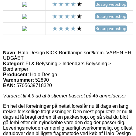
Besøg webshop
Besøg webshop
Besøg webshop
Navn:
Halo Design KICK Bordlampe sort/krom- VAREN ER
UDGÅET
Kategori:
El & Belysning > Indendørs Belysning >
Bordlamper
Producent:
Halo Design
Varenummer:
52890
EAN:
5705639718320
Vurderet til
4.9
ud af 5 stjerner baseret på
45
anmeldelser
En hel del forretninger på nettet foreslår nu til dags en lang
række forskellige fragtløsninger. Den mest populære er nu til
dags at få bragt ordren til en pakkeshop, og så skal du blot
gå forbi efter din nyindkøbte vare den dag der passer dig.
Leveringsmetoden er nemlig særligt overkommelig, og oftest
derudover den billigste fragtmetode ved køb af Halo Design