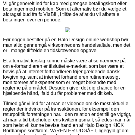
Vi går generelt ind for køb med gængse betalingskort eller
betalinger med mobilen. Som et alternativ bør du vælge et
afdragstilbud fra fx ViaBill, i tilfælde af at du vil afbetale
betalingen over en periode.
Før nogen bestiller på en Halo Design online webshop bør
man altid gennemgå virksomhedens handelsaftale, men det
er i mange tilfælde en tidskrævende opgave.
Et alternativt forslag kunne måske være at se nærmere på
om e-forhandleren er tilsluttet e-mærket, som bør være et
bevis på at internet forhandleren føjer gældende dansk
lovgivning, samt at internet forhandleren rutinemæssigt
monitoreres af eksperter som er meget bekendte med
reglerne på området. Desuden giver det dig chance for en
hjælpende hånd, ifald du får problemer med dit køb.
Tilmed går vi ind for at man er vidende om de mest aktuelle
regler der indvirker på transaktionen, for eksempel den
returpolitik forretningen har. I den relation er det tillige vigtigt,
at man altid bibeholder ens kvitteringsmail, således man når
som helst vil kunne bevise handlen af Halo Design KICK
Bordlampe sort/krom- VAREN ER UDGÅET, ligegyldigt om