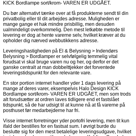
KICK Bordlampe sort/krom- VAREN ER UDGÅET.
Du bør alternativt tænke over at få produkterne sendt til din
privatbolig eller til dit arbejdes adresse. Muligheden er
mange gange et hak mindre prisbillig, men desuden
ualmindeligt overkommelig. Den mest letkøbte metode til
levering er dog at hente varerne selv, hvilket kræver at du
opholder dig nærved webbutikkens adresse.
Leveringshastigheden på El & Belysning > Indendørs
Belysning > Bordlamper er selvfølgelig temmelig vital
forudsat vi skal bruge varen nu og her, og derfor er det
ganske centralt at man dobbelttjekker det forventede
leveringstidspunkt for den relevante vare.
En stor portion internet handler yder 1 dags levering på
mange af deres varer, eksempelvis Halo Design KICK
Bordlampe sort/krom- VAREN ER UDGÅET, men som trods
alt forudsætter at ordren laves tidligere end et fastslået
tidspunkt, så de har udsigt til at kunne nå at få varerne på
posthuset før medarbejderne har fri.
Visse internet forretninger yder portofri levering, men tit kun
ifald der bestilles for en fastsat sum. I øvrigt burde du
beslutte sig for den mest betalelige leveringsudgave, hvilket