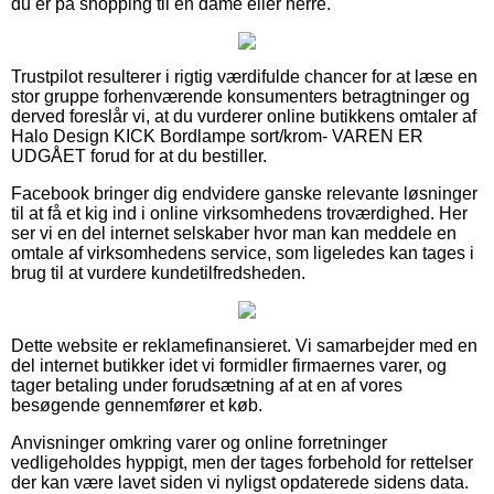
du er på shopping til en dame eller herre.
Trustpilot resulterer i rigtig værdifulde chancer for at læse en
stor gruppe forhenværende konsumenters betragtninger og
derved foreslår vi, at du vurderer online butikkens omtaler af
Halo Design KICK Bordlampe sort/krom- VAREN ER
UDGÅET forud for at du bestiller.
Facebook bringer dig endvidere ganske relevante løsninger
til at få et kig ind i online virksomhedens troværdighed. Her
ser vi en del internet selskaber hvor man kan meddele en
omtale af virksomhedens service, som ligeledes kan tages i
brug til at vurdere kundetilfredsheden.
Dette website er reklamefinansieret. Vi samarbejder med en
del internet butikker idet vi formidler firmaernes varer, og
tager betaling under forudsætning af at en af vores
besøgende gennemfører et køb.
Anvisninger omkring varer og online forretninger
vedligeholdes hyppigt, men der tages forbehold for rettelser
der kan være lavet siden vi nyligst opdaterede sidens data.