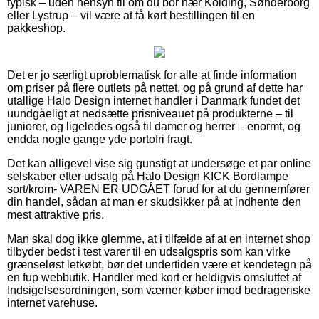
typisk – uden hensyn til om du bor nær Kolding, Sønderborg
eller Lystrup – vil være at få kørt bestillingen til en
pakkeshop.
Det er jo særligt uproblematisk for alle at finde information
om priser på flere outlets på nettet, og på grund af dette har
utallige Halo Design internet handler i Danmark fundet det
uundgåeligt at nedsætte prisniveauet på produkterne – til
juniorer, og ligeledes også til damer og herrer – enormt, og
endda nogle gange yde portofri fragt.
Det kan alligevel vise sig gunstigt at undersøge et par online
selskaber efter udsalg på Halo Design KICK Bordlampe
sort/krom- VAREN ER UDGÅET forud for at du gennemfører
din handel, sådan at man er skudsikker på at indhente den
mest attraktive pris.
Man skal dog ikke glemme, at i tilfælde af at en internet shop
tilbyder bedst i test varer til en udsalgspris som kan virke
grænseløst letkøbt, bør det undertiden være et kendetegn på
en fup webbutik. Handler med kort er heldigvis omsluttet af
Indsigelsesordningen, som værner køber imod bedrageriske
internet varehuse.