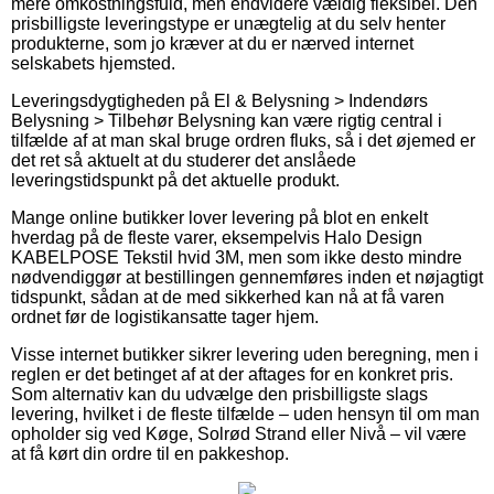
mere omkostningsfuld, men endvidere vældig fleksibel. Den
prisbilligste leveringstype er unægtelig at du selv henter
produkterne, som jo kræver at du er nærved internet
selskabets hjemsted.
Leveringsdygtigheden på El & Belysning > Indendørs
Belysning > Tilbehør Belysning kan være rigtig central i
tilfælde af at man skal bruge ordren fluks, så i det øjemed er
det ret så aktuelt at du studerer det anslåede
leveringstidspunkt på det aktuelle produkt.
Mange online butikker lover levering på blot en enkelt
hverdag på de fleste varer, eksempelvis Halo Design
KABELPOSE Tekstil hvid 3M, men som ikke desto mindre
nødvendiggør at bestillingen gennemføres inden et nøjagtigt
tidspunkt, sådan at de med sikkerhed kan nå at få varen
ordnet før de logistikansatte tager hjem.
Visse internet butikker sikrer levering uden beregning, men i
reglen er det betinget af at der aftages for en konkret pris.
Som alternativ kan du udvælge den prisbilligste slags
levering, hvilket i de fleste tilfælde – uden hensyn til om man
opholder sig ved Køge, Solrød Strand eller Nivå – vil være
at få kørt din ordre til en pakkeshop.