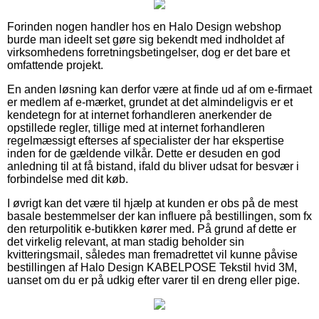
Forinden nogen handler hos en Halo Design webshop
burde man ideelt set gøre sig bekendt med indholdet af
virksomhedens forretningsbetingelser, dog er det bare et
omfattende projekt.
En anden løsning kan derfor være at finde ud af om e-firmaet
er medlem af e-mærket, grundet at det almindeligvis er et
kendetegn for at internet forhandleren anerkender de
opstillede regler, tillige med at internet forhandleren
regelmæssigt efterses af specialister der har ekspertise
inden for de gældende vilkår. Dette er desuden en god
anledning til at få bistand, ifald du bliver udsat for besvær i
forbindelse med dit køb.
I øvrigt kan det være til hjælp at kunden er obs på de mest
basale bestemmelser der kan influere på bestillingen, som fx
den returpolitik e-butikken kører med. På grund af dette er
det virkelig relevant, at man stadig beholder sin
kvitteringsmail, således man fremadrettet vil kunne påvise
bestillingen af Halo Design KABELPOSE Tekstil hvid 3M,
uanset om du er på udkig efter varer til en dreng eller pige.