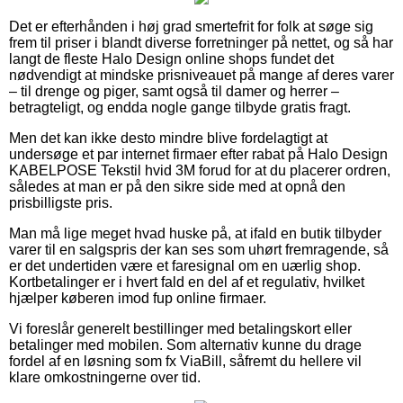
Det er efterhånden i høj grad smertefrit for folk at søge sig
frem til priser i blandt diverse forretninger på nettet, og så har
langt de fleste Halo Design online shops fundet det
nødvendigt at mindske prisniveauet på mange af deres varer
– til drenge og piger, samt også til damer og herrer –
betragteligt, og endda nogle gange tilbyde gratis fragt.
Men det kan ikke desto mindre blive fordelagtigt at
undersøge et par internet firmaer efter rabat på Halo Design
KABELPOSE Tekstil hvid 3M forud for at du placerer ordren,
således at man er på den sikre side med at opnå den
prisbilligste pris.
Man må lige meget hvad huske på, at ifald en butik tilbyder
varer til en salgspris der kan ses som uhørt fremragende, så
er det undertiden være et faresignal om en uærlig shop.
Kortbetalinger er i hvert fald en del af et regulativ, hvilket
hjælper køberen imod fup online firmaer.
Vi foreslår generelt bestillinger med betalingskort eller
betalinger med mobilen. Som alternativ kunne du drage
fordel af en løsning som fx ViaBill, såfremt du hellere vil
klare omkostningerne over tid.