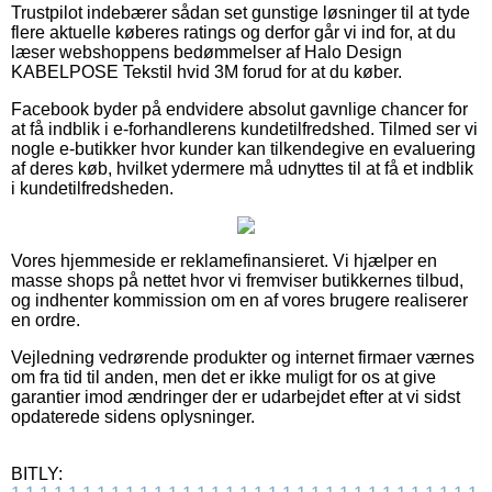
Trustpilot indebærer sådan set gunstige løsninger til at tyde
flere aktuelle køberes ratings og derfor går vi ind for, at du
læser webshoppens bedømmelser af Halo Design
KABELPOSE Tekstil hvid 3M forud for at du køber.
Facebook byder på endvidere absolut gavnlige chancer for
at få indblik i e-forhandlerens kundetilfredshed. Tilmed ser vi
nogle e-butikker hvor kunder kan tilkendegive en evaluering
af deres køb, hvilket ydermere må udnyttes til at få et indblik
i kundetilfredsheden.
Vores hjemmeside er reklamefinansieret. Vi hjælper en
masse shops på nettet hvor vi fremviser butikkernes tilbud,
og indhenter kommission om en af vores brugere realiserer
en ordre.
Vejledning vedrørende produkter og internet firmaer værnes
om fra tid til anden, men det er ikke muligt for os at give
garantier imod ændringer der er udarbejdet efter at vi sidst
opdaterede sidens oplysninger.
BITLY: