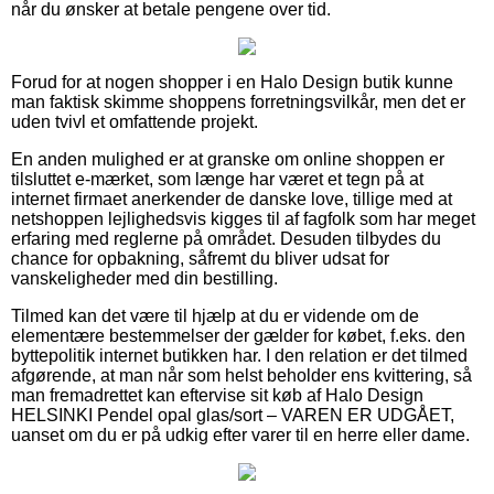
når du ønsker at betale pengene over tid.
Forud for at nogen shopper i en Halo Design butik kunne
man faktisk skimme shoppens forretningsvilkår, men det er
uden tvivl et omfattende projekt.
En anden mulighed er at granske om online shoppen er
tilsluttet e-mærket, som længe har været et tegn på at
internet firmaet anerkender de danske love, tillige med at
netshoppen lejlighedsvis kigges til af fagfolk som har meget
erfaring med reglerne på området. Desuden tilbydes du
chance for opbakning, såfremt du bliver udsat for
vanskeligheder med din bestilling.
Tilmed kan det være til hjælp at du er vidende om de
elementære bestemmelser der gælder for købet, f.eks. den
byttepolitik internet butikken har. I den relation er det tilmed
afgørende, at man når som helst beholder ens kvittering, så
man fremadrettet kan eftervise sit køb af Halo Design
HELSINKI Pendel opal glas/sort – VAREN ER UDGÅET,
uanset om du er på udkig efter varer til en herre eller dame.