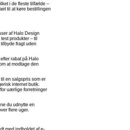
et i de fleste tilfælde –
et til at køre bestillingen
asser af Halo Design
test produkter – til
tilbyde fragt uden
 efter rabat på Halo
l om at modtage den
til en salgspris som er
risk internet butik.
rfor uærlige forretninger
nne du udnytte en
ver flere uger.
dt med indholdet af e-