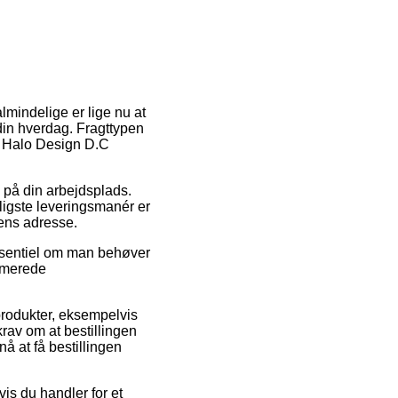
almindelige er lige nu at
 din hverdag. Fragttypen
af Halo Design D.C
ud på din arbejdsplads.
lligste leveringsmanér er
gens adresse.
essentiel om man behøver
timerede
produkter, eksempelvis
rav om at bestillingen
nå at få bestillingen
vis du handler for et