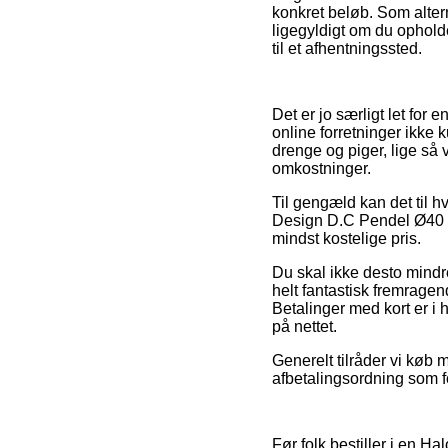
konkret beløb. Som altern
ligegyldigt om du opholder
til et afhentningssted.
Det er jo særligt let for
online forretninger ikke 
drenge og piger, lige så
omkostninger.
Til gengæld kan det til hv
Design D.C Pendel Ø40 E2
mindst kostelige pris.
Du skal ikke desto mindre
helt fantastisk fremragen
Betalinger med kort er i h
på nettet.
Generelt tilråder vi køb
afbetalingsordning som fo
Før folk bestiller i en 