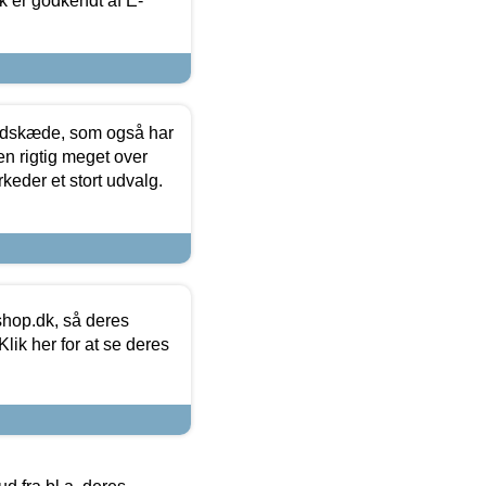
k er godkendt af E-
edskæde, som også har
en rigtig meget over
keder et stort udvalg.
hop.dk, så deres
lik her for at se deres