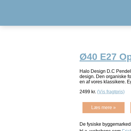
Ø40 E27 Op
Halo Design D.C Pendel 
design. Den organiske f
en af vores klassikere. 
2499
kr.
(Vis fragtpris)
Læs mere »
De fysiske byggemarkeds