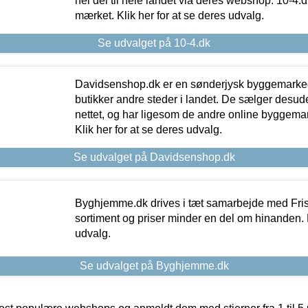
hel del til hele landet via deres webshop. 10-4.d
mærket. Klik her for at se deres udvalg.
Se udvalget på 10-4.dk
Davidsenshop.dk er en sønderjysk byggemark
butikker andre steder i landet. De sælger desud
nettet, og har ligesom de andre online byggemar
Klik her for at se deres udvalg.
Se udvalget på Davidsenshop.dk
Byghjemme.dk drives i tæt samarbejde med Fris
sortiment og priser minder en del om hinanden. K
udvalg.
Se udvalget på Byghjemme.dk