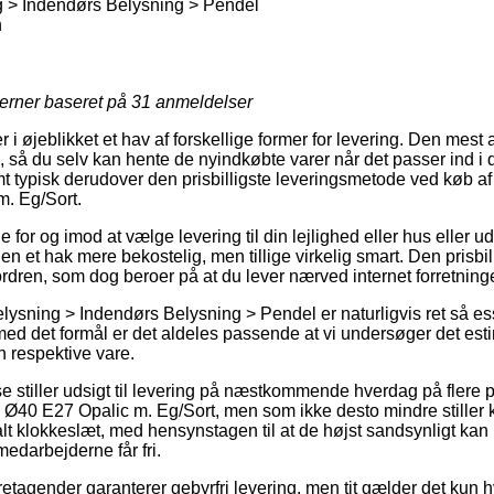
g > Indendørs Belysning > Pendel
n
jerner baseret på
31
anmeldelser
r i øjeblikket et hav af forskellige former for levering. Den mest 
, så du selv kan hente de nyindkøbte varer når det passer ind i
mt typisk derudover den prisbilligste leveringsmetode ved køb 
. Eg/Sort.
e for og imod at vælge levering til din lejlighed eller hus eller 
len et hak mere bekostelig, men tillige virkelig smart. Den prisbi
ordren, som dog beroer på at du lever nærved internet forretnin
lysning > Indendørs Belysning > Pendel er naturligvis ret så 
med det formål er det aldeles passende at vi undersøger det es
n respektive vare.
e stiller udsigt til levering på næstkommende hverdag på flere 
40 E27 Opalic m. Eg/Sort, men som ikke desto mindre stiller k
talt klokkeslæt, med hensynstagen til at de højst sandsynligt kan 
medarbejderne får fri.
retagender garanterer gebyrfri levering, men tit gælder det kun h