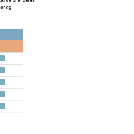
 fra bl.a. deres
mer og