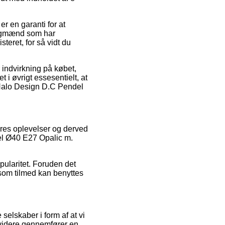
er en garanti for at
 fagmænd som har
teret, for så vidt du
indvirkning på købet,
 i øvrigt essesentielt, at
 Halo Design D.C Pendel
res oplevelser og derved
del Ø40 E27 Opalic m.
pularitet. Foruden det
 som tilmed kan benyttes
selskaber i form af at vi
 videre gennemfører en