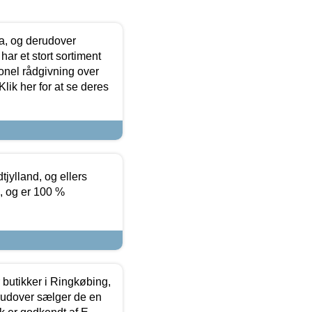
ia, og derudover
ar et stort sortiment
onel rådgivning over
ik her for at se deres
tjylland, og ellers
4, og er 100 %
butikker i Ringkøbing,
rudover sælger de en