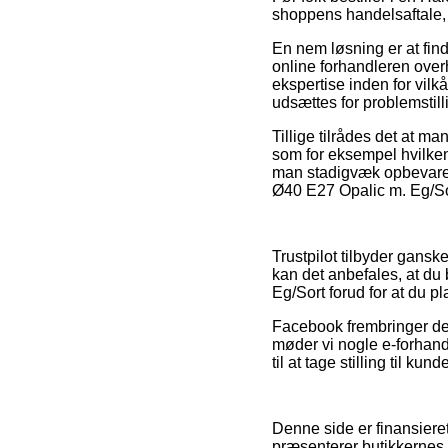
shoppens handelsaftale, d
En nem løsning er at finde
online forhandleren over
ekspertise inden for vilk
udsættes for problemstilli
Tillige tilrådes det at 
som for eksempel hvilken 
man stadigvæk opbevarer
Ø40 E27 Opalic m. Eg/Sor
Trustpilot tilbyder gan
kan det anbefales, at du
Eg/Sort forud for at du pl
Facebook frembringer des
møder vi nogle e-forhand
til at tage stilling til kun
Denne side er finansieret
præsenterer butikkernes