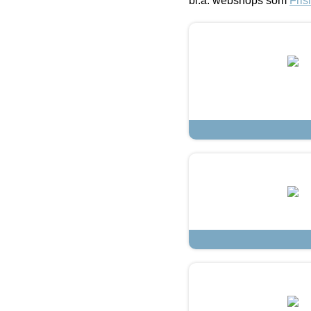
bl.a. webshops som
Fris