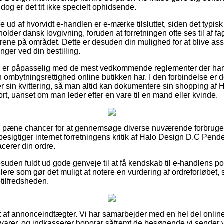
og er det tit ikke specielt ophidsende.
 ud af hvorvidt e-handlen er e-mærke tilsluttet, siden det typisk 
holder dansk lovgivning, foruden at forretningen ofte ses til af
årene på området. Dette er desuden din mulighed for at blive assis
nger ved din bestilling.
man er påpasselig med de mest vedkommende reglementer der har 
ombytningsrettighed online butikken har. I den forbindelse er det
 sin kvittering, så man altid kan dokumentere sin shopping af
t, uanset om man leder efter en vare til en mand eller kvinde.
ske pæne chancer for at gennemsøge diverse nuværende forbruge
 besigtiger internet forretningens kritik af Halo Design D.C Pen
acerer din ordre.
uden fuldt ud gode genveje til at få kendskab til e-handlens po
lere som gør det muligt at notere en vurdering af ordreforløbet,
detilfredsheden.
 af annonceindtægter. Vi har samarbejder med en hel del online 
 varer, og indkasserer honorar såfremt de besøgende vi sender