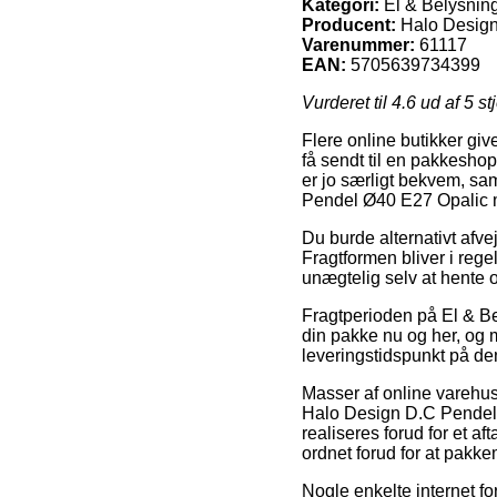
Kategori:
El & Belysnin
Producent:
Halo Desig
Varenummer:
61117
EAN:
5705639734399
Vurderet til
4.6
ud af 5 st
Flere online butikker give
få sendt til en pakkeshop
er jo særligt bekvem, sa
Pendel Ø40 E27 Opalic m
Du burde alternativt afvej
Fragtformen bliver i rege
unægtelig selv at hente 
Fragtperioden på El & Be
din pakke nu og her, og 
leveringstidspunkt på de
Masser af online varehus
Halo Design D.C Pendel Ø
realiseres forud for et af
ordnet forud for at pakke
Nogle enkelte internet fo