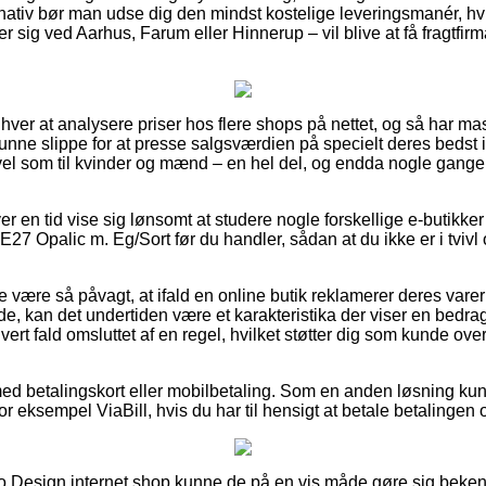
ativ bør man udse dig den mindst kostelige leveringsmanér, hvilk
 sig ved Aarhus, Farum eller Hinnerup – vil blive at få fragtfirma
 enhver at analysere priser hos flere shops på nettet, og så har m
kunne slippe for at presse salgsværdien på specielt deres bedst i 
 vel som til kvinder og mænd – en hel del, og endda nogle gange 
er en tid vise sig lønsomt at studere nogle forskellige e-butikker
7 Opalic m. Eg/Sort før du handler, sådan at du ikke er i tviv
 være så påvagt, at ifald en online butik reklamerer deres varer 
de, kan det undertiden være et karakteristika der viser en bedrage
vert fald omsluttet af en regel, hvilket støtter dig som kunde ove
 med betalingskort eller mobilbetaling. Som en anden løsning ku
r eksempel ViaBill, hvis du har til hensigt at betale betalingen o
Halo Design internet shop kunne de på en vis måde gøre sig beken