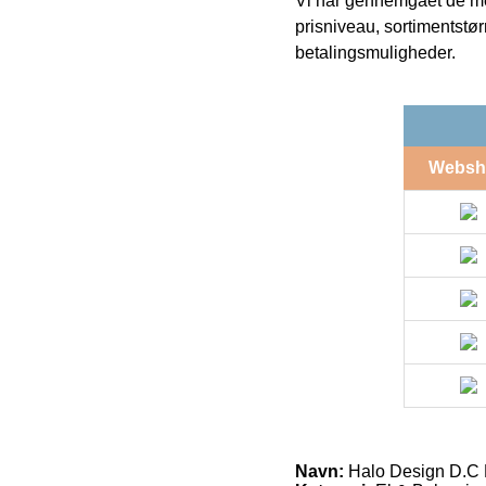
Vi har gennemgået de mes
prisniveau, sortimentstø
betalingsmuligheder.
Websh
Navn:
Halo Design D.C 