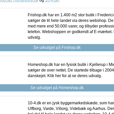
hop.dk
,
Homeshop.dk
og
10-4.dk
.
Frishop.dk har en 1.400 m2 stor butik i Frederic
sælger de til hele landet via deres webshop. De h
med mere end 50.000 varer, og tilbyder professi
telefon. Webshoppen er godkendt af E-mærket. Kl
udvalg.
Se udvalget på Frishop.dk
Homeshop.dk har en fysisk butik i Kjellerup i Mid
sælger de over nettet. De startede tilbage i 200
danskejet. Klik her for at se deres udvalg.
Se udvalget på Homeshop.dk
10-4.dk er en jysk byggemarkedskæde, som har 
Ulfborg, Varde, Viborg, Videbæk og Aarhus. De