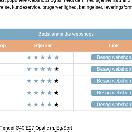
t populære webshops og anmeldt dem med stjerner fra 1 til 5 ud
rrelse, kundeservice, brugervenlighed, betingelser, leveringsfor
Bedst anmeldte webshops
op
Stjerner
Link
Besøg webshop
Besøg webshop
Besøg webshop
Besøg webshop
Besøg webshop
Pendel Ø40 E27 Opalic m. Eg/Sort