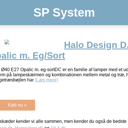
SP System
Halo Design D
alic m. Eg/Sort
Ø40 E27 Opalic m. eg-sortDC er en familie af lamper med et 
orm på lampeskærmen og kombinationen mellem metal og træ, har
Egetræsbøjlen har
(Læs mere)
Køb nu »
kæder kender vi alle sammen, men kender du også de bedste p