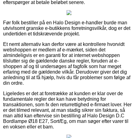
efterspørger at betale beløbet senere.
Før folk bestiller på en Halo Design e-handler burde man
utvivlsomt granske e-butikkens forretningsvilkår, dog er det
undertiden et tidskrævende projekt.
Et nemt alternativ kan derfor være at kontrollere hvorvidt
webshoppen er medlem af e-mærket, siden det
almindeligvis er en garanti for at internet webshoppen
tilslutter sig de gældende danske regler, foruden at e-
shoppen af og til undersøges af fagfolk som har meget
erfaring med de gældende vilkår. Derudover giver det dig
anledning til at få hjælp, hvis du får problemer som følge af
din ordre.
Ligeledes er det at foretrække at kunden er klar over de
fundamentale regler der kan have betydning for
transaktionen, som fx den returrettighed e-firmaet lover. Her
er det tilmed relevant, at man stadig sikrer sin faktura, så
man altid kan eftervise sin bestilling af Halo Design D.C
Bordlampe Ø18 E27, Sort/Eg, om man søger efter varer til
en voksen eller et barn.