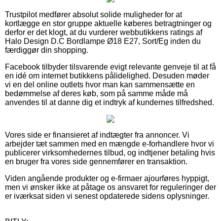
Trustpilot medfører absolut solide muligheder for at
kortlægge en stor gruppe aktuelle køberes betragtninger og
derfor er det klogt, at du vurderer webbutikkens ratings af
Halo Design D.C Bordlampe Ø18 E27, Sort/Eg inden du
færdiggør din shopping.
Facebook tilbyder tilsvarende evigt relevante genveje til at få
en idé om internet butikkens pålidelighed. Desuden møder
vi en del online outlets hvor man kan sammensætte en
bedømmelse af deres køb, som på samme måde må
anvendes til at danne dig et indtryk af kundernes tilfredshed.
Vores side er finansieret af indtægter fra annoncer. Vi
arbejder tæt sammen med en mængde e-forhandlere hvor vi
publicerer virksomhedernes tilbud, og indtjener betaling hvis
en bruger fra vores side gennemfører en transaktion.
Viden angående produkter og e-firmaer ajourføres hyppigt,
men vi ønsker ikke at påtage os ansvaret for reguleringer der
er iværksat siden vi senest opdaterede sidens oplysninger.