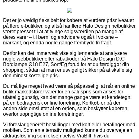
Det er jo vældig fleksibelt for købere at vurdere prisniveauet
på flere e-butikker, og altså har flere Halo Design netbutikker
været presset til at at tvinge salgsværdien på mange af
deres varer – til børn, og endvidere også til voksne –
markant, og endda nogle gange frembyde fri fragt.
Derfor kan det immervæk vise sig lønnende at analysere
nogle webbutikker efter rabatkoder på Halo Design D.C
Bordlampe Ø18 E27, Sort/Eg forud for at du færdiggør din
shopping, sådan at man er usvigeligt sikker på at skaffe sig
den mindst kostelige pris.
Du må lige meget hvad være så påpasselig, at når en online
butik markedsfører varer for en salgspris som anses for
ufattelig gunstig, kan det mange gange være et kendetegn
på en bedragerisk online forretning. Kortkøb er på den
anden side omsluttet af en orden, som beskytter køberen
overfor uoprigtige online forretninger.
Vi foreslår generelt bestillinger med kort eller betalinger med
mobilen. Som en alternativ mulighed kunne du overveje en
afdragsløsning som eksempelvis ViaBill, hvis du