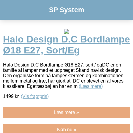
SP System
Halo Design D.C Bordlampe
Ø18 E27, Sort/Eg
Halo Design D.C Bordlampe Ø18 E27, sort / egDC er en
familie af lamper med et udpræget Skandinavisk design.
Den organiske form på lampeskærmen og kombinationen
mellem metal og træ, har gjort at, DC er blevet en af vores
klassikere. Egetræsbøjlen har en m
(Læs mere)
1499
kr.
(Vis fragtpris)
Læs mere »
Køb nu »