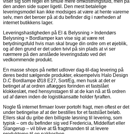
viser sig som regel en smule mere omkostningsfuld, men på
den anden side super ligetil. Den mest betalelige
leveringsmodel kan ikke modsiges at være at hente varerne
selv, men det beroer på at du befinder dig i nærheden af
internet butikkens lager.
Leveringshastigheden på El & Belysning > Indendørs
Belysning > Bordlamper kan vise sig at være ret
betydningsfuld hvis man skal bruge din ordre om et øjeblik,
og af den grund er det uden tvivl på sin plads at vi ser
nærmere på den anslåede leveringsdato ved det
vedkommende produkt.
En masse shops på nettet udlover dag-til-dag levering på
deres bedst sælgende produkter, eksempelvis Halo Design
D.C Bordlampe Ø18 E27, Sort/Eg, men husk at det er
betinget af at ordren aflægges forinden et fastslået
klokkeslæt, med hensynstagen til at de kan nå at få ordren
ud af døren inden de logistikansatte holder fyraften.
Nogle få internet firmaer lover portofri fragt, men oftest er det
under betingelse af at der bestilles for et fastslået beløb.
Ellers skal du gribe den billigste løsning til levering, som
typisk – om du befinder sig ved Fredericia, Middelfart eller
Slangerup – vil blive at få fragtmanden til at levere
produkterne til en pakkeshop.