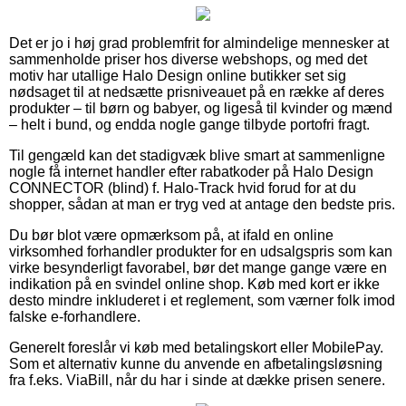
Det er jo i høj grad problemfrit for almindelige mennesker at
sammenholde priser hos diverse webshops, og med det
motiv har utallige Halo Design online butikker set sig
nødsaget til at nedsætte prisniveauet på en række af deres
produkter – til børn og babyer, og ligeså til kvinder og mænd
– helt i bund, og endda nogle gange tilbyde portofri fragt.
Til gengæld kan det stadigvæk blive smart at sammenligne
nogle få internet handler efter rabatkoder på Halo Design
CONNECTOR (blind) f. Halo-Track hvid forud for at du
shopper, sådan at man er tryg ved at antage den bedste pris.
Du bør blot være opmærksom på, at ifald en online
virksomhed forhandler produkter for en udsalgspris som kan
virke besynderligt favorabel, bør det mange gange være en
indikation på en svindel online shop. Køb med kort er ikke
desto mindre inkluderet i et reglement, som værner folk imod
falske e-forhandlere.
Generelt foreslår vi køb med betalingskort eller MobilePay.
Som et alternativ kunne du anvende en afbetalingsløsning
fra f.eks. ViaBill, når du har i sinde at dække prisen senere.