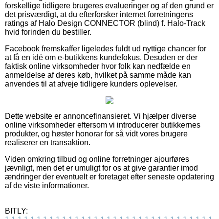
forskellige tidligere brugeres evalueringer og af den grund er
det prisværdigt, at du efterforsker internet forretningens
ratings af Halo Design CONNECTOR (blind) f. Halo-Track
hvid forinden du bestiller.
Facebook fremskaffer ligeledes fuldt ud nyttige chancer for
at få en idé om e-butikkens kundefokus. Desuden er der
faktisk online virksomheder hvor folk kan nedfælde en
anmeldelse af deres køb, hvilket på samme måde kan
anvendes til at afveje tidligere kunders oplevelser.
Dette website er annoncefinansieret. Vi hjælper diverse
online virksomheder eftersom vi introducerer butikkernes
produkter, og høster honorar for så vidt vores brugere
realiserer en transaktion.
Viden omkring tilbud og online forretninger ajourføres
jævnligt, men det er umuligt for os at give garantier imod
ændringer der eventuelt er foretaget efter seneste opdatering
af de viste informationer.
BITLY: