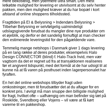
mere bekostelig, men ydermere ultra smart. Den mest
letkøbte mulighed for levering er utvivlsomt at du selv henter
pakken, men den mulighed kræver at du har bopæl i kort
afstand af online shoppens tilholdssted.
Fragttiden på El & Belysning > Indendørs Belysning >
Tilbehør Belysning er selvfølgelig ualmindeligt
udslagsgivende forudsat du mangler dine nye produkter om
et øjeblik, og derfor er det sandelig fornuftigt at man checker
den estimerede leveringstid for den pågældende vare.
Temmelig mange netshops i Danmark giver 1 dags levering
på en lang række af deres produkter, eksempelvis Halo
Design CONNECTOR (blind) f. Halo-Track hvid, men vær
vagtsom da det er regnet ud fra at transaktionen realiseres
før et angivent tidspunkt, med det formål at de har udsigt til at
kunne nå at få varen på posthuset inden lagerpersonalet har
fyraften.
En hel del online webshops tilbyder fragt uden
omkostninger, men tit forudsætter det at du aftager for en
konkret pris. I øvrigt må man snuppe den billigste mulighed
for fragt, hvilket ofte – uafhængig om man befinder sig tæt på
Roskilde, Svendborg eller Vojens – vil være at få kørt
varerne til en pakkeshop.