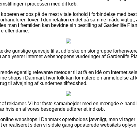
lemstillinger i processen med dit køb.
 køberen er obs på de mest vitale forhold i forbindelse med bes
forhandleren lover. I den relation er det på samme måde vigtigt
des man i fremtiden kan bevidne sin bestilling af Gardenlife Pla
re eller dame.
række gunstige genveje til at udforske en stor gruppe forhenvære
du analyserer internet webshoppens vurderinger af Gardenlife Pl
rende egentlig relevante metoder til at få en idé om internet se
line shops i Danmark hvor folk kan formulere en anmeldelse af
ug til afvejning af kundernes tilfredshed.
t af reklamer. Vi har faste samarbejder med en mængde e-handle
rar hvis en af vores besøgende udfører et indkøb.
online webshops i Danmark opretholdes jævnligt, men vi tager i
lt er realiseret siden vi sidste gang opdaterede websitets oplysn