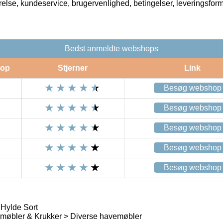
rrelse, kundeservice, brugervenlighed, betingelser, leveringsfor
Bedst anmeldte webshops
op
Stjerner
Link
Besøg webshop
Besøg webshop
Besøg webshop
Besøg webshop
Besøg webshop
 Hylde Sort
øbler & Krukker > Diverse havemøbler