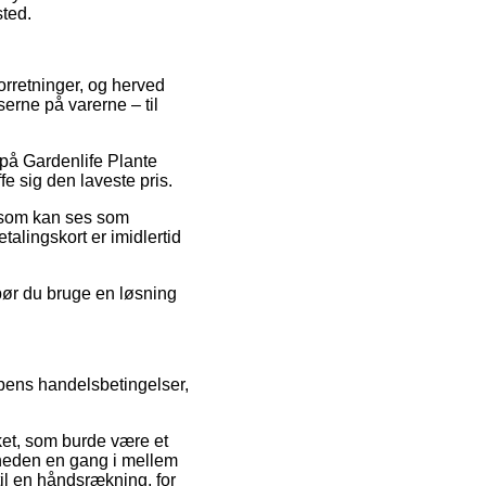
sted.
 forretninger, og herved
erne på varerne – til
 på Gardenlife Plante
e sig den laveste pris.
s som kan ses som
alingskort er imidlertid
 bør du bruge en løsning
ppens handelsbetingelser,
ket, som burde være et
omheden en gang i mellem
il en håndsrækning, for