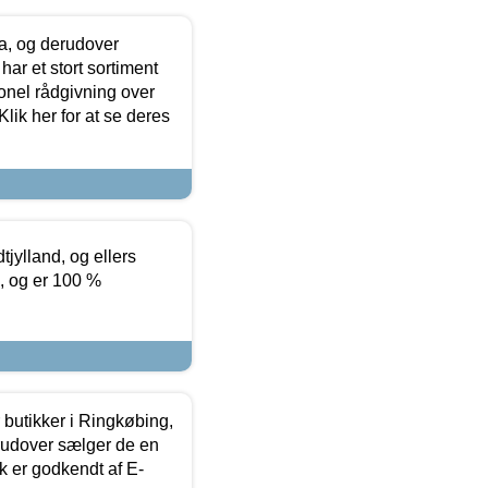
ia, og derudover
ar et stort sortiment
onel rådgivning over
ik her for at se deres
tjylland, og ellers
4, og er 100 %
butikker i Ringkøbing,
rudover sælger de en
k er godkendt af E-