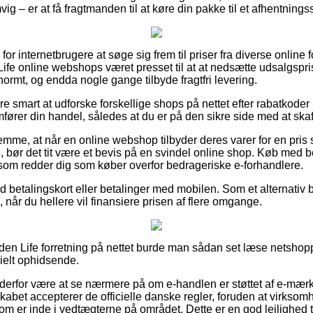
g – er at få fragtmanden til at køre din pakke til et afhentnings
l for internetbrugere at søge sig frem til priser fra diverse online
ife online webshops været presset til at at nedsætte udsalgspris
normt, og endda nogle gange tilbyde fragtfri levering.
e smart at udforske forskellige shops på nettet efter rabatkoder
ører din handel, således at du er på den sikre side med at skaff
emme, at når en online webshop tilbyder deres varer for en pri
bør det tit være et bevis på en svindel online shop. Køb med bet
 som redder dig som køber overfor bedrageriske e-forhandlere.
med betalingskort eller betalinger med mobilen. Som et alternativ
 når du hellere vil finansiere prisen af flere omgange.
rden Life forretning på nettet burde man sådan set læse netsho
cielt ophidsende.
 derfor være at se nærmere på om e-handlen er støttet af e-mær
skabet accepterer de officielle danske regler, foruden at virks
 er inde i vedtægterne på området. Dette er en god lejlighed t