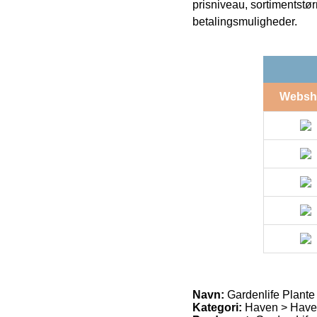
prisniveau, sortimentstø
betalingsmuligheder.
Websh
Navn:
Gardenlife Plante
Kategori:
Haven > Havem