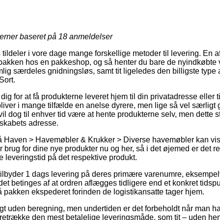
jerner baseret på
18
anmeldelser
tildeler i vore dage mange forskellige metoder til levering. En 
et pakken hos en pakkeshop, og så henter du bare de nyindkøbte
ig særdeles gnidningsløs, samt tit ligeledes den billigste type 
Sort.
ig for at få produkterne leveret hjem til din privatadresse eller 
liver i mange tilfælde en anelse dyrere, men lige så vel særligt
 vil dog til enhver tid være at hente produkterne selv, men dette s
lskabets adresse.
 Haven > Havemøbler & Krukker > Diverse havemøbler kan vise
ar brug for dine nye produkter nu og her, så i det øjemed er det r
leveringstid på det respektive produkt.
 tilbyder 1 dags levering på deres primære varenumre, eksempel
et betinges af at ordren aflægges tidligere end et konkret tidsp
 få pakken ekspederet forinden de logistikansatte tager hjem.
ragt uden beregning, men undertiden er det forbeholdt når man h
etrække den mest betalelige leveringsmåde, som tit – uden hens