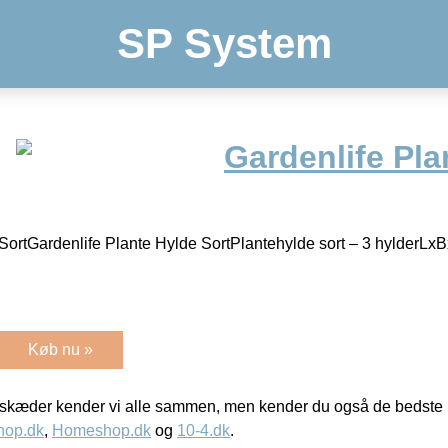
SP System
Gardenlife Pla
 SortGardenlife Plante Hylde SortPlantehylde sort – 3 hylderL
Køb nu »
kæder kender vi alle sammen, men kender du også de bedste p
hop.dk
,
Homeshop.dk
og
10-4.dk
.