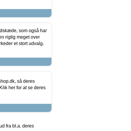
edskæde, som også har
en rigtig meget over
keder et stort udvalg.
hop.dk, så deres
lik her for at se deres
 fra bl.a. deres