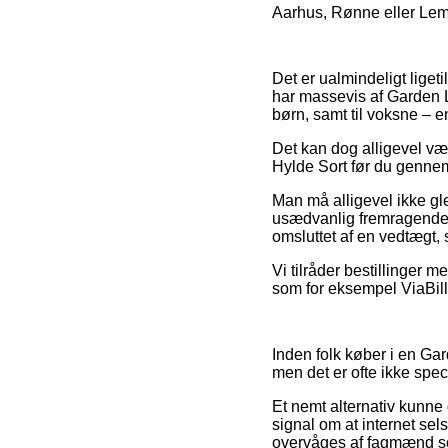
Aarhus, Rønne eller Lemvi
Det er ualmindeligt ligeti
har massevis af Garden L
børn, samt til voksne – e
Det kan dog alligevel vær
Hylde Sort før du gennemf
Man må alligevel ikke gl
usædvanlig fremragende, 
omsluttet af en vedtægt,
Vi tilråder bestillinger 
som for eksempel ViaBill,
Inden folk køber i en Ga
men det er ofte ikke spe
Et nemt alternativ kunne
signal om at internet sel
overvåges af fagmænd som