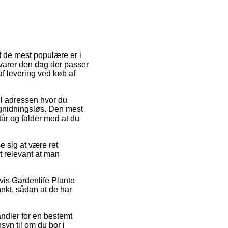
af de mest populære er i
 varer den dag der passer
af levering ved køb af
til adressen hvor du
 gnidningsløs. Den mest
tår og falder med at du
 sig at være ret
et relevant at man
vis Gardenlife Plante
unkt, sådan at de har
andler for en bestemt
yn til om du bor i