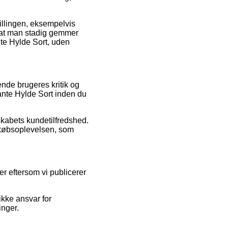
tillingen, eksempelvis
, at man stadig gemmer
nte Hylde Sort, uden
nde brugeres kritik og
ante Hylde Sort inden du
lskabets kundetilfredshed.
 købsoplevelsen, som
r eftersom vi publicerer
kke ansvar for
inger.