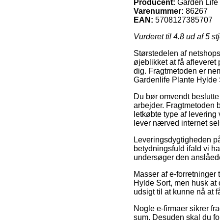
Producent:
Garden Life
Varenummer:
86267
EAN:
5708127385707
Vurderet til
4.8
ud af 5 st
Størstedelen af netshops 
øjeblikket at få aflever
dig. Fragtmetoden er neml
Gardenlife Plante Hylde 
Du bør omvendt beslutte d
arbejder. Fragtmetoden b
letkøbte type af levering
lever nærved internet se
Leveringsdygtigheden på
betydningsfuld ifald vi h
undersøger den anslåede 
Masser af e-forretninger
Hylde Sort, men husk at d
udsigt til at kunne nå at
Nogle e-firmaer sikrer f
sum. Desuden skal du for