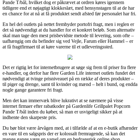
Pande T/bål, hvilket dog er påkrævet at ordren køres igennem
tidligere end et nøjagtigt klokkeslæt, med hensynstagen til at de har
en chance for at nå at få produktet sendt afsted før personalet har fri.
En hel del outlets på nettet frembyder portofri fragt, men i reglen er
det så nødvendigt at du handler for et konkret beløb. Som alternativ
skal man tage den mest prisbevidste metode til levering, som ofte –
uafhængig om du befinder sig ved Vejle, Farum eller Hammel – er
at få fragtfirmaet til at køre varerne til et udleveringssted.
Det er rigtig let for internetbrugere at søge sig frem til priser fra flere
e-handler, og derfor har flere Garden Life internet outlets fundet det
nødvendigt at tvinge prisniveauet på en række af deres produkter –
til piger og drenge, samt til kvinder og mænd – helt i bund, og endda
nogle gange garantere fri fragt.
Men det kan immervæk blive lukrativt at se nærmere på visse
internet firmaer efter rabatkoder på Gardenlife Grillpalet Popcorn
Pande T/bål inden du køber, så man er usvigeligt sikker på at
indhente den skarpeste pris.
Du bør blot være årvågen med, at i tilfælde af at en e-butik afhænder
en vare til en salgspris der er kolossalt fremragende, så kan det
mange gange være en varsel om en bedragerisk online shop.