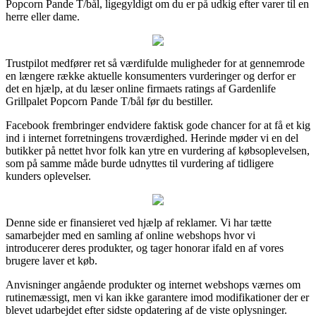
Popcorn Pande T/bål, ligegyldigt om du er på udkig efter varer til en
herre eller dame.
Trustpilot medfører ret så værdifulde muligheder for at gennemrode
en længere række aktuelle konsumenters vurderinger og derfor er
det en hjælp, at du læser online firmaets ratings af Gardenlife
Grillpalet Popcorn Pande T/bål før du bestiller.
Facebook frembringer endvidere faktisk gode chancer for at få et kig
ind i internet forretningens troværdighed. Herinde møder vi en del
butikker på nettet hvor folk kan ytre en vurdering af købsoplevelsen,
som på samme måde burde udnyttes til vurdering af tidligere
kunders oplevelser.
Denne side er finansieret ved hjælp af reklamer. Vi har tætte
samarbejder med en samling af online webshops hvor vi
introducerer deres produkter, og tager honorar ifald en af vores
brugere laver et køb.
Anvisninger angående produkter og internet webshops værnes om
rutinemæssigt, men vi kan ikke garantere imod modifikationer der er
blevet udarbejdet efter sidste opdatering af de viste oplysninger.