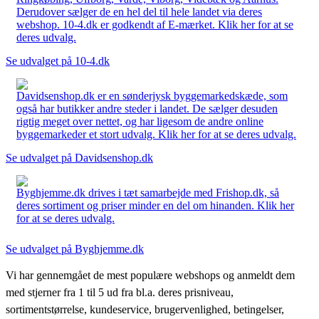
Derudover sælger de en hel del til hele landet via deres
webshop. 10-4.dk er godkendt af E-mærket. Klik her for at se
deres udvalg.
Se udvalget på 10-4.dk
Davidsenshop.dk er en sønderjysk byggemarkedskæde, som
også har butikker andre steder i landet. De sælger desuden
rigtig meget over nettet, og har ligesom de andre online
byggemarkeder et stort udvalg. Klik her for at se deres udvalg.
Se udvalget på Davidsenshop.dk
Byghjemme.dk drives i tæt samarbejde med Frishop.dk, så
deres sortiment og priser minder en del om hinanden. Klik her
for at se deres udvalg.
Se udvalget på Byghjemme.dk
Vi har gennemgået de mest populære webshops og anmeldt dem
med stjerner fra 1 til 5 ud fra bl.a. deres prisniveau,
sortimentstørrelse, kundeservice, brugervenlighed, betingelser,