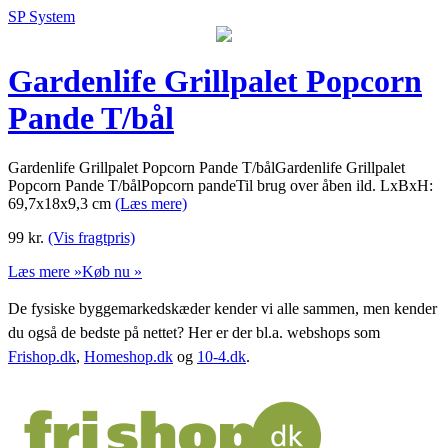
SP System
Gardenlife Grillpalet Popcorn
Pande T/bål
Gardenlife Grillpalet Popcorn Pande T/bålGardenlife Grillpalet
Popcorn Pande T/bålPopcorn pandeTil brug over åben ild. LxBxH:
69,7x18x9,3 cm
(Læs mere)
99
kr.
(Vis fragtpris)
Læs mere »
Køb nu »
De fysiske byggemarkedskæder kender vi alle sammen, men kender
du også de bedste på nettet? Her er der bl.a. webshops som
Frishop.dk
,
Homeshop.dk
og
10-4.dk
.