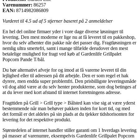
Varenummer:
86257
EAN:
8714982086809
Vurderet til
4.5
ud af 5 stjerner baseret på
2
anmeldelser
En hel del online firmaer yder i vore dage diverse løsninger til
levering. Den mest moderne er lige nu at få leveret til en pakkeshop,
hvor du selv afhenter din pakke når det passer dig. Fragtløsningen er
nemlig ultra smertefri, samt i mange tilfælde derudover den mest
betalelige mulighed for fragt ved køb af Gardenlife Grillpalet
Popcorn Pande T/bål.
Du bør alternativt afveje for og imod at få varerne leveret til din
lejlighed eller til adressen på dit arbejde. Den er som regel et hak
dyrere, men endda super problemfri. Den prisbilligste leveringsmåde
vil dog altid være at du selv henter produkterne, som dog betinges af
at du lever med kort afstand til internet forretningens adresse.
Fragttiden på Grill > Grill type > Bålsted kan vise sig at være yderst
bestemmende når man behøver pakken inden for kort tid, og med
det formål er det aldeles på sin plads at du tjekker tidshorisonten for
levering for det respektive produkt.
Størstedelen af internet handler stiller garanti om 1 hverdags levering
på masser af varenumre, eksempelvis Gardenlife Grillpalet Popcorn