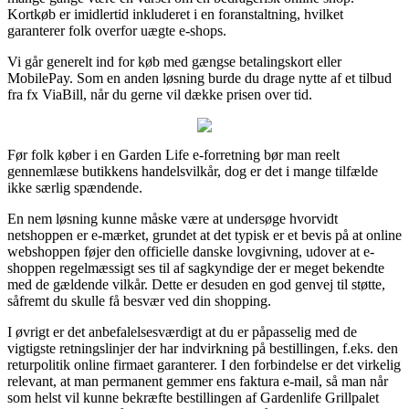
Kortkøb er imidlertid inkluderet i en foranstaltning, hvilket
garanterer folk overfor uægte e-shops.
Vi går generelt ind for køb med gængse betalingskort eller
MobilePay. Som en anden løsning burde du drage nytte af et tilbud
fra fx ViaBill, når du gerne vil dække prisen over tid.
Før folk køber i en Garden Life e-forretning bør man reelt
gennemlæse butikkens handelsvilkår, dog er det i mange tilfælde
ikke særlig spændende.
En nem løsning kunne måske være at undersøge hvorvidt
netshoppen er e-mærket, grundet at det typisk er et bevis på at online
webshoppen føjer den officielle danske lovgivning, udover at e-
shoppen regelmæssigt ses til af sagkyndige der er meget bekendte
med de gældende vilkår. Dette er desuden en god genvej til støtte,
såfremt du skulle få besvær ved din shopping.
I øvrigt er det anbefalelsesværdigt at du er påpasselig med de
vigtigste retningslinjer der har indvirkning på bestillingen, f.eks. den
returpolitik online firmaet garanterer. I den forbindelse er det virkelig
relevant, at man permanent gemmer ens faktura e-mail, så man når
som helst vil kunne bekræfte bestillingen af Gardenlife Grillpalet