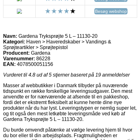
Besøg webshop
Navn:
Gardena Tryksprøjte 5 L – 11130-20
Kategori:
Haven > Haveredskaber > Vandings &
Sprøjteartikler > Sprøjtepistol
Producent:
Gardena
Varenummer:
86228
EAN:
4078500051156
Vurderet til
4.8
ud af 5 stjerner baseret på
19
anmeldelser
Masser af webbutikker i Danmark tilbyder på nuværende
tidspunkt en række forskellige leveringsudgaver. Den mest
anvendte er for nærværende at afsende til en pakkeshop,
fordi det er ekstremt fleksibelt at kunne hente dine nye
produkter når du har lyst. Leveringstypen er nemlig super let,
og tit også den mest letkøbte leveringsmåde ved køb af
Gardena Tryksprøjte 5 L – 11130-20.
Du burde omvendt påtænke at vælge levering hjem til hvor
du bor eller til din arbejdsplads. Fragtmuligheden er