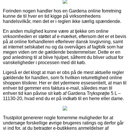
Forinden nogen handler hos en Gardena online forretning
kunne de til hver en tid kigge på virksomhedens
handelsvilkår, men det er i reglen ikke særlig spændende.
En anden mulighed kunne være at tjekke om online
virksomheden er støttet af e-mærket, eftersom det er et bevis
på at online forhandleren efterlever dansk lovgivning, samt
at internet selskabet nu og da overvåges af fagfolk som har
megen viden om de gældende bestemmelser. Dette er en
god anledning til at blive hjulpet, såfremt du bliver udsat for
vanskeligheder i processen med dit køb.
Ligeså er det klogt at man er obs på de mest aktuelle regler
gældende for handlen, som fx hvilken returrettighed online
shoppen tilsikrer. Her er det ydermere essesentielt, at man til
enhver tid gemmer ens faktura e-mail, således man til
enhver tid kan påvise sit køb af Gardena Tryksprøjte 5 L –
11130-20, hvad end du er på indkøb til en herre eller dame.
Trustpilot genererer nogle fornemme muligheder for at
undersøge forskellige øvrige brugeres ratings og derfor går
vi ind for, at du betragter e-butikkens anmeldelser af