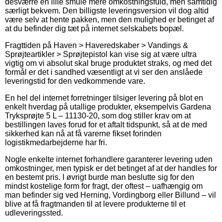
desværre en lille smule mere omkostningsfuld, men samtidig
særligt bekvem. Den billigste leveringsversion vil dog altid
være selv at hente pakken, men den mulighed er betinget af
at du befinder dig tæt på internet selskabets bopæl.
Fragttiden på Haven > Haveredskaber > Vandings &
Sprøjteartikler > Sprøjtepistol kan vise sig at være ultra
vigtig om vi absolut skal bruge produktet straks, og med det
formål er det i sandhed væsentligt at vi ser den anslåede
leveringstid for den vedkommende vare.
En hel del internet forretninger tilsiger levering på blot en
enkelt hverdag på utallige produkter, eksempelvis Gardena
Tryksprøjte 5 L – 11130-20, som dog stiller krav om at
bestillingen laves forud for et aftalt tidspunkt, så at de med
sikkerhed kan nå at få varerne fikset forinden
logistikmedarbejderne har fri.
Nogle enkelte internet forhandlere garanterer levering uden
omkostninger, men typisk er det betinget af at der handles for
en bestemt pris. I øvrigt burde man beslutte sig for den
mindst kostelige form for fragt, der oftest – uafhængig om
man befinder sig ved Herning, Vordingborg eller Billund – vil
blive at få fragtmanden til at levere produkterne til et
udleveringssted.