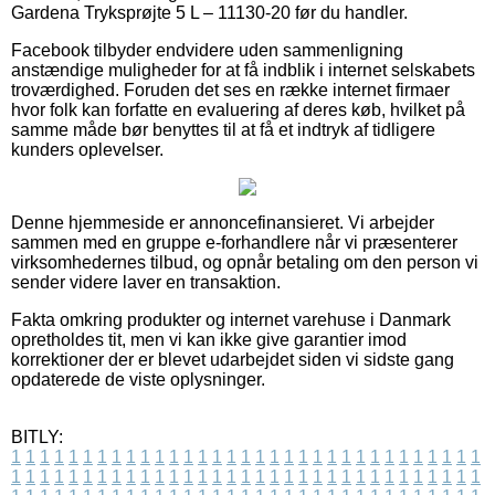
Gardena Tryksprøjte 5 L – 11130-20 før du handler.
Facebook tilbyder endvidere uden sammenligning
anstændige muligheder for at få indblik i internet selskabets
troværdighed. Foruden det ses en række internet firmaer
hvor folk kan forfatte en evaluering af deres køb, hvilket på
samme måde bør benyttes til at få et indtryk af tidligere
kunders oplevelser.
Denne hjemmeside er annoncefinansieret. Vi arbejder
sammen med en gruppe e-forhandlere når vi præsenterer
virksomhedernes tilbud, og opnår betaling om den person vi
sender videre laver en transaktion.
Fakta omkring produkter og internet varehuse i Danmark
opretholdes tit, men vi kan ikke give garantier imod
korrektioner der er blevet udarbejdet siden vi sidste gang
opdaterede de viste oplysninger.
BITLY:
1
1
1
1
1
1
1
1
1
1
1
1
1
1
1
1
1
1
1
1
1
1
1
1
1
1
1
1
1
1
1
1
1
1
1
1
1
1
1
1
1
1
1
1
1
1
1
1
1
1
1
1
1
1
1
1
1
1
1
1
1
1
1
1
1
1