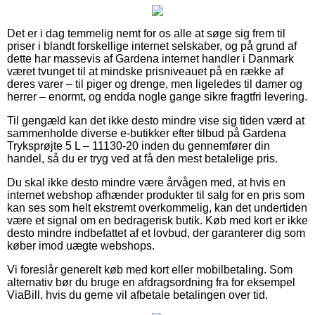
Det er i dag temmelig nemt for os alle at søge sig frem til
priser i blandt forskellige internet selskaber, og på grund af
dette har massevis af Gardena internet handler i Danmark
været tvunget til at mindske prisniveauet på en række af
deres varer – til piger og drenge, men ligeledes til damer og
herrer – enormt, og endda nogle gange sikre fragtfri levering.
Til gengæld kan det ikke desto mindre vise sig tiden værd at
sammenholde diverse e-butikker efter tilbud på Gardena
Tryksprøjte 5 L – 11130-20 inden du gennemfører din
handel, så du er tryg ved at få den mest betalelige pris.
Du skal ikke desto mindre være årvågen med, at hvis en
internet webshop afhænder produkter til salg for en pris som
kan ses som helt ekstremt overkommelig, kan det undertiden
være et signal om en bedragerisk butik. Køb med kort er ikke
desto mindre indbefattet af et lovbud, der garanterer dig som
køber imod uægte webshops.
Vi foreslår generelt køb med kort eller mobilbetaling. Som
alternativ bør du bruge en afdragsordning fra for eksempel
ViaBill, hvis du gerne vil afbetale betalingen over tid.