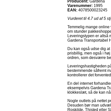
Producent:
Gardena
Varenummer:
1995
EAN:
4078500023245
Vurderet til
4.7
ud af 5 st
Temmelig mange online va
om stunder pakkeshoppen, 
Leveringstypen er altså 
Gardena Transportabel 
Du kan også udse dig at væ
prisbillig, men også i hø
ordren, som desværre ber
Leveringshastigheden på
bestemmende såfremt man h
kontrollerer det forvent
En del internet forhandl
eksempelvis Gardena Trans
klokkeslæt, så de kan nå
Nogle outlets på nettet p
Desuden bør man udvælge 
Roskilde, Thisted eller Sk