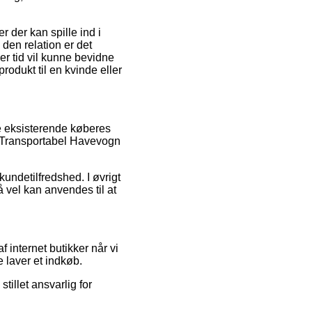
der kan spille ind i
 den relation er det
er tid vil kunne bevidne
odukt til en kvinde eller
ge eksisterende køberes
a Transportabel Havevogn
undetilfredshed. I øvrigt
å vel kan anvendes til at
f internet butikker når vi
e laver et indkøb.
tillet ansvarlig for