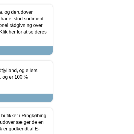
ia, og derudover
ar et stort sortiment
onel rådgivning over
ik her for at se deres
tjylland, og ellers
4, og er 100 %
butikker i Ringkøbing,
rudover sælger de en
k er godkendt af E-