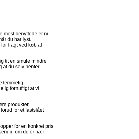
de mest benyttede er nu
år du har lyst.
for fragt ved køb af
sig tit en smule mindre
g at du selv henter
e temmelig
ig fornuftigt at vi
ære produkter,
orud for et fastslået
opper for en konkret pris.
fhængig om du er nær