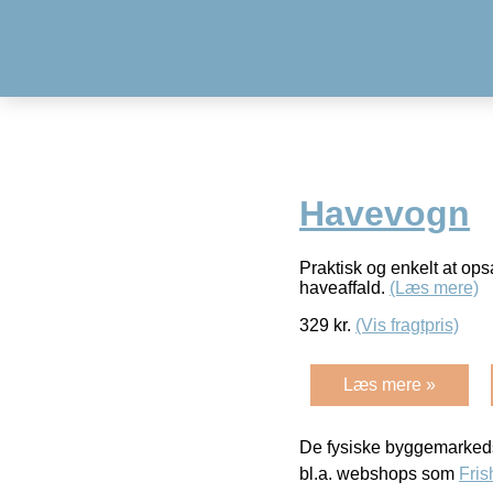
Havevogn
Praktisk og enkelt at op
haveaffald.
(Læs mere)
329
kr.
(Vis fragtpris)
Læs mere »
De fysiske byggemarkeds
bl.a. webshops som
Fris