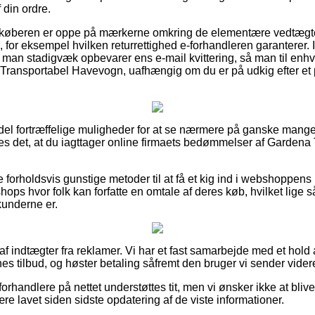
 din ordre.
t køberen er oppe på mærkerne omkring de elementære vedtægter 
for eksempel hvilken returrettighed e-forhandleren garanterer. I
t man stadigvæk opbevarer ens e-mail kvittering, så man til enhv
 Transportabel Havevogn, uafhængig om du er på udkig efter et pr
en del fortræffelige muligheder for at se nærmere på ganske man
des det, at du iagttager online firmaets bedømmelser af Garden
orholdsvis gunstige metoder til at få et kig ind i webshoppens k
hops hvor folk kan forfatte en omtale af deres køb, hvilket lige s
kunderne er.
af indtægter fra reklamer. Vi har et fast samarbejde med et hold a
nes tilbud, og høster betaling såfremt den bruger vi sender vider
orhandlere på nettet understøttes tit, men vi ønsker ikke at blive s
re lavet siden sidste opdatering af de viste informationer.