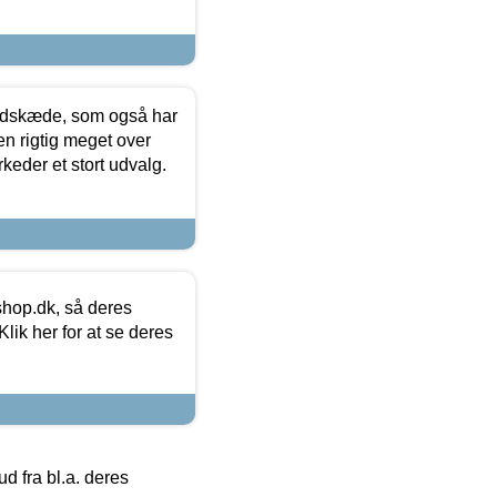
edskæde, som også har
en rigtig meget over
keder et stort udvalg.
hop.dk, så deres
lik her for at se deres
 fra bl.a. deres