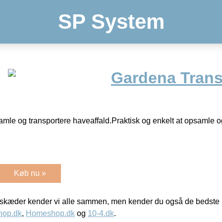
SP System
Gardena Trans
samle og transportere haveaffald.Praktisk og enkelt at opsamle o
Køb nu »
kæder kender vi alle sammen, men kender du også de bedste p
hop.dk
,
Homeshop.dk
og
10-4.dk
.