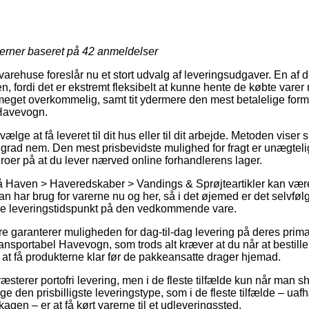
jerner baseret på
42
anmeldelser
rehuse foreslår nu et stort udvalg af leveringsudgaver. En af 
fordi det er ekstremt fleksibelt at kunne hente de købte varer n
meget overkommelig, samt tit ydermere den mest betalelige form 
Havevogn.
lge at få leveret til dit hus eller til dit arbejde. Metoden viser 
j grad nem. Den mest prisbevidste mulighed for fragt er unægteli
oer på at du lever nærved online forhandlerens lager.
 Haven > Haveredskaber > Vandings & Sprøjteartikler kan vær
ar brug for varerne nu og her, så i det øjemed er det selvfølgel
ede leveringstidspunkt på den vedkommende vare.
ere garanterer muligheden for dag-til-dag levering på deres prim
portabel Havevogn, som trods alt kræver at du når at bestille f
 at få produkterne klar før de pakkeansatte drager hjemad.
ræsterer portofri levering, men i de fleste tilfælde kun når man sh
den prisbilligste leveringstype, som i de fleste tilfælde – ua
agen – er at få kørt varerne til et udleveringssted.