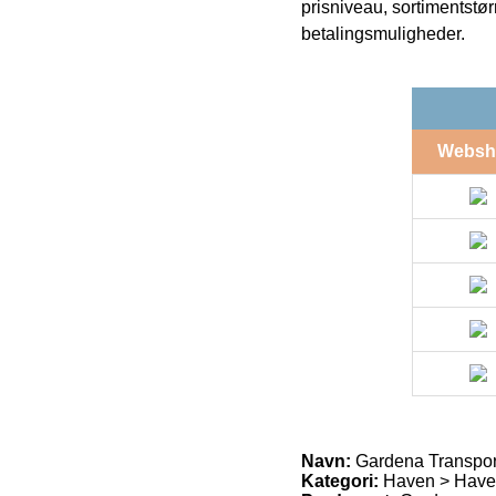
prisniveau, sortimentstø
betalingsmuligheder.
Websh
Navn:
Gardena Transpor
Kategori:
Haven > Haver