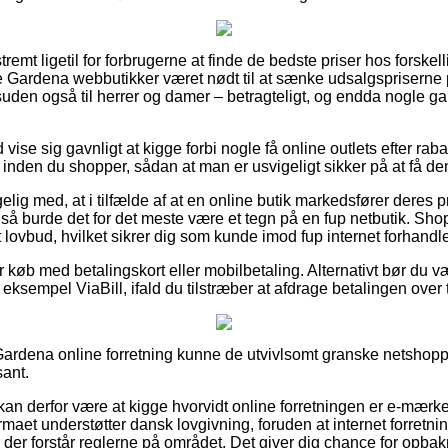
remt ligetil for forbrugerne at finde de bedste priser hos forskell
 Gardena webbutikker været nødt til at sænke udsalgspriserne 
desuden også til herrer og damer – betragteligt, og endda nogle 
d vise sig gavnligt at kigge forbi nogle få online outlets efter ra
nden du shopper, sådan at man er usvigeligt sikker på at få den
 med, at i tilfælde af at en online butik markedsfører deres pr
t, så burde det for det meste være et tegn på en fup netbutik. Sh
et lovbud, hvilket sikrer dig som kunde imod fup internet forhandl
for køb med betalingskort eller mobilbetaling. Alternativt bør du 
 eksempel ViaBill, ifald du tilstræber at afdrage betalingen over t
ardena online forretning kunne de utvivlsomt granske netshopp
sant.
n derfor være at kigge hvorvidt online forretningen er e-mærket
rmaet understøtter dansk lovgivning, foruden at internet forretn
 der forstår reglerne på området. Det giver dig chance for opbak