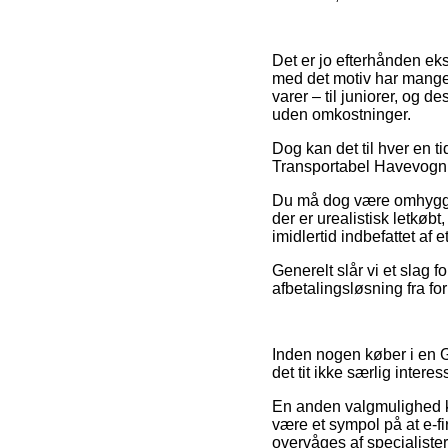
Det er jo efterhånden ekst
med det motiv har mange
varer – til juniorer, og 
uden omkostninger.
Dog kan det til hver en ti
Transportabel Havevogn i
Du må dog være omhyggelig
der er urealistisk letkøb
imidlertid indbefattet af 
Generelt slår vi et slag 
afbetalingsløsning fra for
Inden nogen køber i en G
det tit ikke særlig interes
En anden valgmulighed ka
være et sympol på at e-fi
overvåges af specialister