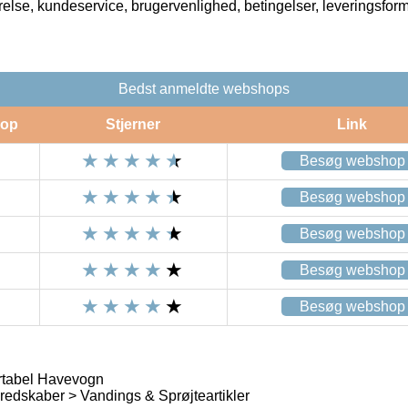
rrelse, kundeservice, brugervenlighed, betingelser, leveringsfor
Bedst anmeldte webshops
op
Stjerner
Link
Besøg webshop
Besøg webshop
Besøg webshop
Besøg webshop
Besøg webshop
tabel Havevogn
edskaber > Vandings & Sprøjteartikler