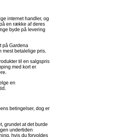
ige internet handler, og
på en række af deres
gange byde på levering
bat på Gardena
 mest betalelige pris.
odukter til en salgspris
opping med kort er
ere.
vælge en
id.
ens betingelser, dog er
, grundet at det burde
ingen undertiden
ning, hvis du forvoldes