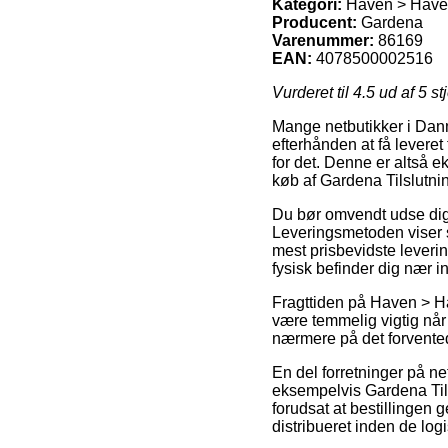
Kategori:
Haven > Haver
Producent:
Gardena
Varenummer:
86169
EAN:
4078500002516
Vurderet til
4.5
ud af 5 st
Mange netbutikker i Danm
efterhånden at få leveret 
for det. Denne er altså e
køb af Gardena Tilslutni
Du bør omvendt udse dig a
Leveringsmetoden viser s
mest prisbevidste leverin
fysisk befinder dig nær i
Fragttiden på Haven > H
være temmelig vigtig når
nærmere på det forvented
En del forretninger på net
eksempelvis Gardena Til
forudsat at bestillingen 
distribueret inden de log