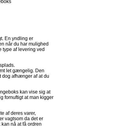
eboks
t. En yndling er
ngen når du har mulighed
 type af levering ved
splads.
emt let gængelig. Den
et dog afhænger af at du
ngeboks kan vise sig at
 fornuftigt at man kigger
te af deres varer,
ær vagtsom da det er
 kan nå at få ordren