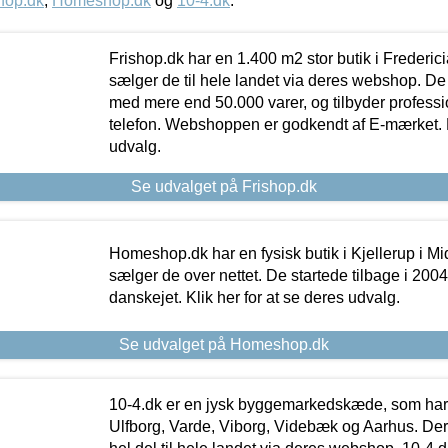
hop.dk
,
Homeshop.dk
og
10-4.dk
.
Frishop.dk har en 1.400 m2 stor butik i Frederic
sælger de til hele landet via deres webshop. De h
med mere end 50.000 varer, og tilbyder professi
telefon. Webshoppen er godkendt af E-mærket. Kl
udvalg.
Se udvalget på Frishop.dk
Homeshop.dk har en fysisk butik i Kjellerup i Mid
sælger de over nettet. De startede tilbage i 200
danskejet. Klik her for at se deres udvalg.
Se udvalget på Homeshop.dk
10-4.dk er en jysk byggemarkedskæde, som har 
Ulfborg, Varde, Viborg, Videbæk og Aarhus. De