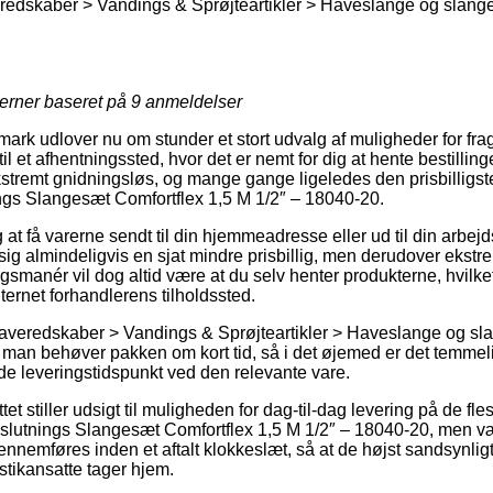
edskaber > Vandings & Sprøjteartikler > Haveslange og slang
jerner baseret på
9
anmeldelser
ark udlover nu om stunder et stort udvalg af muligheder for frag
til et afhentningssted, hvor det er nemt for dig at hente bestilli
kstremt gnidningsløs, og mange gange ligeledes den prisbilligste
ngs Slangesæt Comfortflex 1,5 M 1/2″ – 18040-20.
t få varerne sendt til din hjemmeadresse eller ud til din arbejd
ig almindeligvis en sjat mindre prisbillig, men derudover ekstr
gsmanér vil dog altid være at du selv henter produkterne, hvilk
nternet forhandlerens tilholdssted.
averedskaber > Vandings & Sprøjteartikler > Haveslange og sla
 man behøver pakken om kort tid, så i det øjemed er det temmelig
e leveringstidspunkt ved den relevante vare.
tet stiller udsigt til muligheden for dag-til-dag levering på de fles
slutnings Slangesæt Comfortflex 1,5 M 1/2″ – 18040-20, men v
gennemføres inden et aftalt klokkeslæt, så at de højst sandsynligt
istikansatte tager hjem.