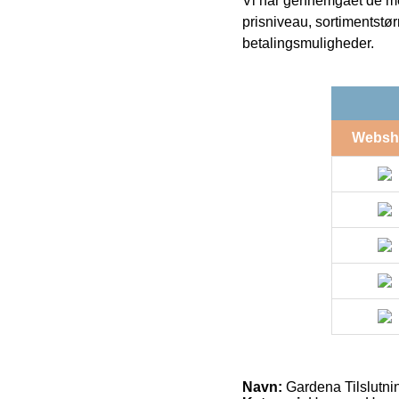
Vi har gennemgået de mes
prisniveau, sortimentstø
betalingsmuligheder.
Websh
Navn:
Gardena Tilslutni