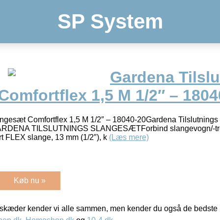
SP System
Gardena Tilsl
omfortflex 1,5 M 1/2″ – 1804
angesæt Comfortflex 1,5 M 1/2″ – 18040-20Gardena Tilslutnings
0GARDENA TILSLUTNINGS SLANGESÆTForbind slangevogn/-t
t FLEX slange, 13 mm (1/2″), k
(Læs mere)
Køb nu »
kæder kender vi alle sammen, men kender du også de bedste p