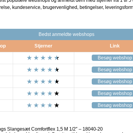
t populære webshops og anmeldt dem med stjerner fra 1 til 5 ud
rrelse, kundeservice, brugervenlighed, betingelser, leveringsfor
Bedst anmeldte webshops
op
Stjerner
Link
Besøg webshop
Besøg webshop
Besøg webshop
Besøg webshop
Besøg webshop
ngs Slangesæt Comfortflex 1,5 M 1/2″ – 18040-20