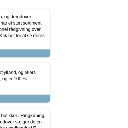
ia, og derudover
ar et stort sortiment
onel rådgivning over
ik her for at se deres
tjylland, og ellers
4, og er 100 %
butikker i Ringkøbing,
rudover sælger de en