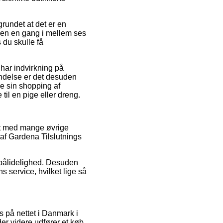
grundet at det er en
kken en gang i mellem ses
s du skulle få
 har indvirkning på
indelse er det desuden
e sin shopping af
il en pige eller dreng.
dt med mange øvrige
 af Gardena Tilslutnings
s pålidelighed. Desuden
 service, hvilket lige så
 på nettet i Danmark i
der videre udfører et køb.