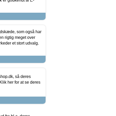
k er godkendt af E-
edskæde, som også har
en rigtig meget over
keder et stort udvalg.
hop.dk, så deres
lik her for at se deres