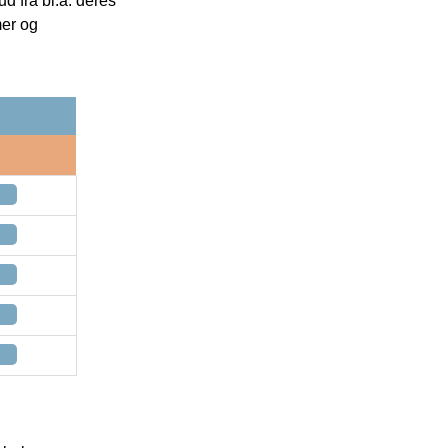
 fra bl.a. deres
mer og