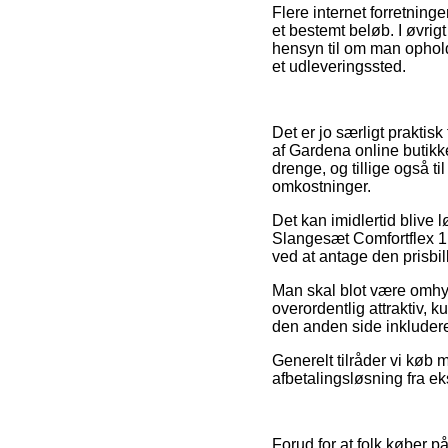
Flere internet forretning
et bestemt beløb. I øvri
hensyn til om man opholder
et udleveringssted.
Det er jo særligt praktisk
af Gardena online butikke
drenge, og tillige også 
omkostninger.
Det kan imidlertid blive l
Slangesæt Comfortflex 1,
ved at antage den prisbill
Man skal blot være omhyg
overordentlig attraktiv, 
den anden side inkludere
Generelt tilråder vi køb 
afbetalingsløsning fra ek
Forud for at folk køber 