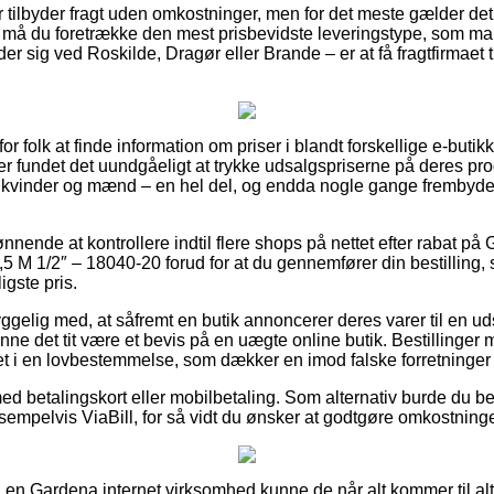
er tilbyder fragt uden omkostninger, men for det meste gælder det 
gt må du foretrække den mest prisbevidste leveringstype, som 
 sig ved Roskilde, Dragør eller Brande – er at få fragtfirmaet til 
 for folk at finde information om priser i blandt forskellige e-buti
r fundet det uundgåeligt at trykke udsalgspriserne på deres prod
til kvinder og mænd – en hel del, og endda nogle gange frembyd
ønnende at kontrollere indtil flere shops på nettet efter rabat på
5 M 1/2″ – 18040-20 forud for at du gennemfører din bestilling, 
igste pris.
gelig med, at såfremt en butik annoncerer deres varer til en ud
kunne det tit være et bevis på en uægte online butik. Bestillinger
t i en lovbestemmelse, som dækker en imod falske forretninger 
med betalingskort eller mobilbetaling. Som alternativ burde du b
sempelvis ViaBill, for så vidt du ønsker at godtgøre omkostninge
på en Gardena internet virksomhed kunne de når alt kommer til a