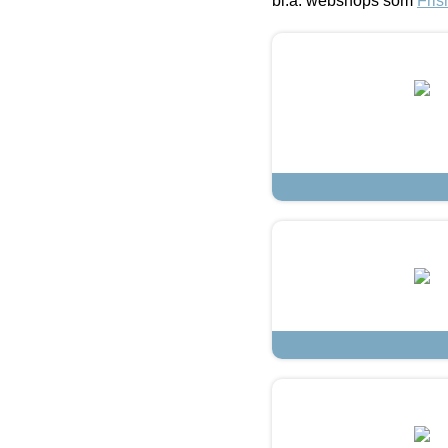
bl.a. webshops som
Fris