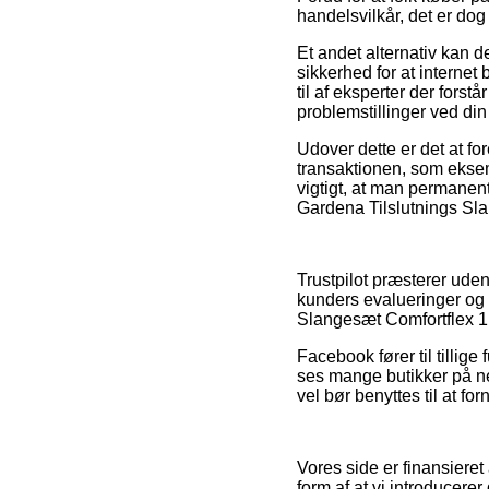
handelsvilkår, det er do
Et andet alternativ kan d
sikkerhed for at internet
til af eksperter der forst
problemstillinger ved din
Udover dette er det at fo
transaktionen, som eksem
vigtigt, at man permanen
Gardena Tilslutnings Sla
Trustpilot præsterer ud
kunders evalueringer og d
Slangesæt Comfortflex 1,5
Facebook fører til tillig
ses mange butikker på net
vel bør benyttes til at f
Vores side er finansiere
form af at vi introducerer