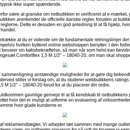
g typisk ikke super spændende.
erfor være at granske om netbutikken er verificeret af e-mærket, 
 butikken anerkender de officielle danske regler, foruden at buti
år reglerne. Dette er desuden en god anledning til at få hjælp, hvi
 handel.
retrække at du er vidende om de fundamentale retningslinjer der
pelvis hvilken bytteret online webshoppen benytter. I den forb
t bevarer sin købsbekræftelse, så man når som helst kan bevidn
ngesæt Comfortflex 1,5 M 1/2″ – 18040-20, om man skal shoppe t
en sammenligning anstændige muligheder for at gøre dig beken
erved stiller vi forslag om, at du studerer webbutikkens ratings
 M 1/2″ – 18040-20 forud for at du placerer din ordre.
e fuldkommen gavnlige genveje til at få kendskab til netbutikken
tet hvor det er muligt at udforme en evaluering af virksomhedens
ornemme hvor glade kunderne er.
t af reklameindtægter. Vi arbejder tæt sammen med mange outlets
 deres varer, og indhenter provision for så vidt de brugere vi sen