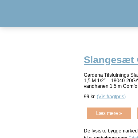
Slangesæt C
Gardena Tilslutnings Sl
1,5 M 1/2″ – 18040-2
vandhanen.1,5 m Comfor
99
kr.
(Vis fragtpris)
Læs mere »
De fysiske byggemarkeds