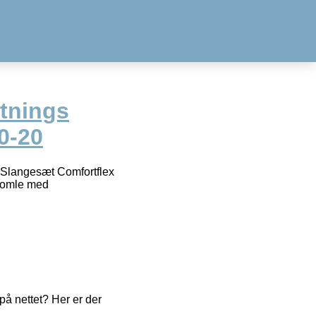
utnings
0-20
 Slangesæt Comfortflex
romle med
å nettet? Her er der