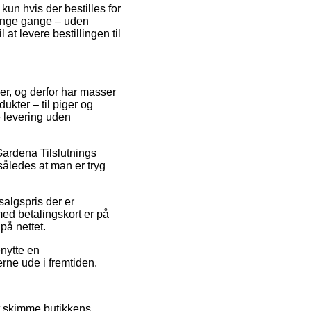
kun hvis der bestilles for
mange gange – uden
at levere bestillingen til
kker, og derfor har masser
ukter – til piger og
e levering uden
 Gardena Tilslutnings
således at man er tryg
salgspris der er
 med betalingskort er på
på nettet.
enytte en
rne ude i fremtiden.
lt skimme butikkens