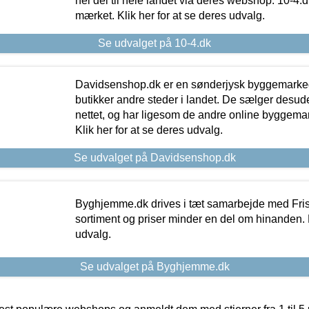
hel del til hele landet via deres webshop. 10-4.d
mærket. Klik her for at se deres udvalg.
Se udvalget på 10-4.dk
Davidsenshop.dk er en sønderjysk byggemark
butikker andre steder i landet. De sælger desud
nettet, og har ligesom de andre online byggemar
Klik her for at se deres udvalg.
Se udvalget på Davidsenshop.dk
Byghjemme.dk drives i tæt samarbejde med Fris
sortiment og priser minder en del om hinanden. K
udvalg.
Se udvalget på Byghjemme.dk