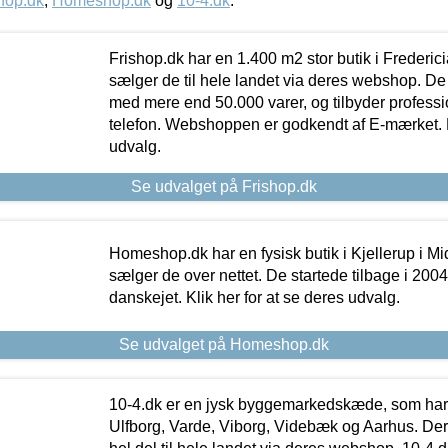
hop.dk
,
Homeshop.dk
og
10-4.dk
.
Frishop.dk har en 1.400 m2 stor butik i Frederic
sælger de til hele landet via deres webshop. De h
med mere end 50.000 varer, og tilbyder professi
telefon. Webshoppen er godkendt af E-mærket. Kl
udvalg.
Se udvalget på Frishop.dk
Homeshop.dk har en fysisk butik i Kjellerup i Mid
sælger de over nettet. De startede tilbage i 200
danskejet. Klik her for at se deres udvalg.
Se udvalget på Homeshop.dk
10-4.dk er en jysk byggemarkedskæde, som har 
Ulfborg, Varde, Viborg, Videbæk og Aarhus. De