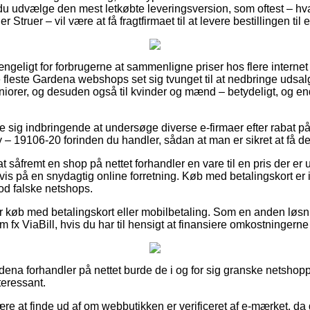
 du udvælge den mest letkøbte leveringsversion, som oftest – h
 Struer – vil være at få fragtfirmaet til at levere bestillingen til
ængeligt for forbrugerne at sammenligne priser hos flere interne
e fleste Gardena webshops set sig tvunget til at nedbringe udsa
 juniorer, og desuden også til kvinder og mænd – betydeligt, og
se sig indbringende at undersøge diverse e-firmaer efter rabat 
 19106-20 forinden du handler, sådan at man er sikret at få den
t såfremt en shop på nettet forhandler en vare til en pris der er ut
vis på en snydagtig online forretning. Køb med betalingskort er i 
mod falske netshops.
 for køb med betalingskort eller mobilbetaling. Som en anden lø
 fx ViaBill, hvis du har til hensigt at finansiere omkostningern
dena forhandler på nettet burde de i og for sig granske netshopp
teressant.
ære at finde ud af om webbutikken er verificeret af e-mærket, da 