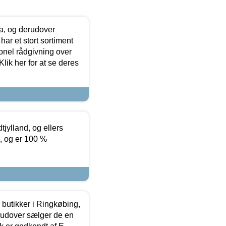
ia, og derudover
ar et stort sortiment
onel rådgivning over
ik her for at se deres
tjylland, og ellers
4, og er 100 %
butikker i Ringkøbing,
rudover sælger de en