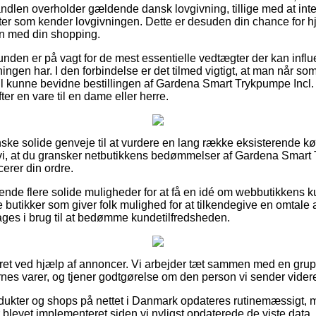
ndlen overholder gældende dansk lovgivning, tillige med at interne
ter som kender lovgivningen. Dette er desuden din chance for hj
en med din shopping.
unden er på vagt for de mest essentielle vedtægter der kan influ
tningen har. I den forbindelse er det tilmed vigtigt, at man når so
il kunne bevidne bestillingen af Gardena Smart Trykpumpe Incl
ter en vare til en dame eller herre.
anske solide genveje til at vurdere en lang række eksisterende k
r vi, at du gransker netbutikkens bedømmelser af Gardena Smar
erer din ordre.
nde flere solide muligheder for at få en idé om webbutikkens k
 butikker som giver folk mulighed for at tilkendegive en omtale
ages i brug til at bedømme kundetilfredsheden.
eret ved hjælp af annoncer. Vi arbejder tæt sammen med en gru
nes varer, og tjener godtgørelse om den person vi sender videre 
dukter og shops på nettet i Danmark opdateres rutinemæssigt, 
er blevet implementeret siden vi nyligst opdaterede de viste data.