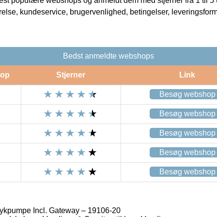
t populære webshops og anmeldt dem med stjerner fra 1 til 5 ud
rrelse, kundeservice, brugervenlighed, betingelser, leveringsfor
Bedst anmeldte webshops
op
Stjerner
Link
Besøg webshop
Besøg webshop
Besøg webshop
Besøg webshop
Besøg webshop
ykpumpe Incl. Gateway – 19106-20