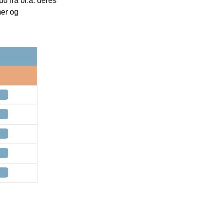
 fra bl.a. deres
mer og