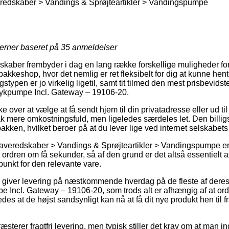
edskaber > Vandings & Sprøjteartikler > Vandingspumpe
jerner baseret på
35
anmeldelser
skaber frembyder i dag en lang række forskellige muligheder for 
n pakkeshop, hvor det nemlig er ret fleksibelt for dig at kunne hen
stypen er jo virkelig ligetil, samt tit tilmed den mest prisbevidst
ykpumpe Incl. Gateway – 19106-20.
over at vælge at få sendt hjem til din privatadresse eller ud til
k mere omkostningsfuld, men ligeledes særdeles let. Den billigs
pakken, hvilket beroer på at du lever lige ved internet selskabets
averedskaber > Vandings & Sprøjteartikler > Vandingspumpe er 
 ordren om få sekunder, så af den grund er det altså essentielt at
punkt for den relevante vare.
r giver levering på næstkommende hverdag på de fleste af dere
Incl. Gateway – 19106-20, som trods alt er afhængig af at ord
des at de højst sandsynligt kan nå at få dit nye produkt hen til fr
æsterer fragtfri levering, men typisk stiller det krav om at man in