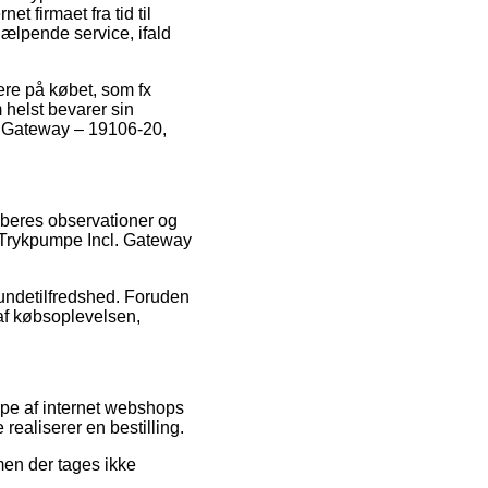
t firmaet fra tid til
ælpende service, ifald
ere på købet, som fx
m helst bevarer sin
. Gateway – 19106-20,
øberes observationer og
t Trykpumpe Incl. Gateway
undetilfredshed. Foruden
 af købsoplevelsen,
ppe af internet webshops
realiserer en bestilling.
men der tages ikke