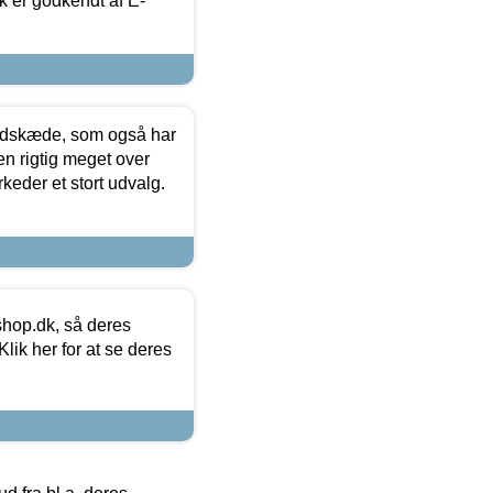
k er godkendt af E-
edskæde, som også har
en rigtig meget over
keder et stort udvalg.
hop.dk, så deres
lik her for at se deres