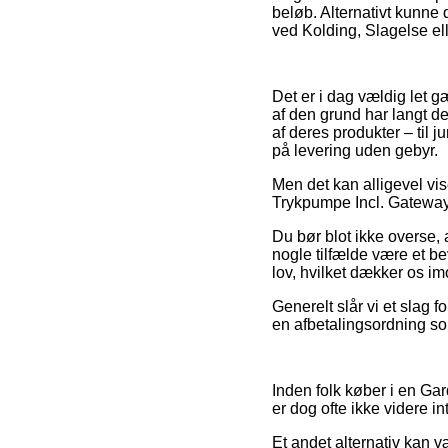
beløb. Alternativt kunne
ved Kolding, Slagelse eller
Det er i dag vældig let g
af den grund har langt d
af deres produkter – til
på levering uden gebyr.
Men det kan alligevel vi
Trykpumpe Incl. Gateway –
Du bør blot ikke overse, a
nogle tilfælde være et be
lov, hvilket dækker os i
Generelt slår vi et slag
en afbetalingsordning som
Inden folk køber i en Gar
er dog ofte ikke videre in
Et andet alternativ kan v