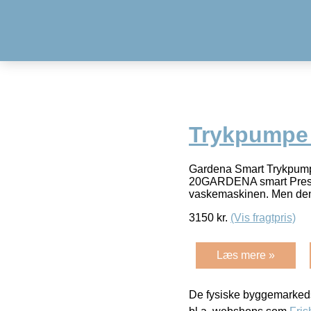
Trykpumpe 
Gardena Smart Trykpump
20GARDENA smart Pressure 
vaskemaskinen. Men den
3150
kr.
(Vis fragtpris)
Læs mere »
De fysiske byggemarkeds