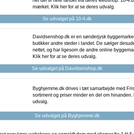
hel del til hele landet via deres webshop. 10-4.d
mærket. Klik her for at se deres udvalg.
Se udvalget på 10-4.dk
Davidsenshop.dk er en sønderjysk byggemark
butikker andre steder i landet. De sælger desud
nettet, og har ligesom de andre online byggemar
Klik her for at se deres udvalg.
Se udvalget på Davidsenshop.dk
Byghjemme.dk drives i tæt samarbejde med Fris
sortiment og priser minder en del om hinanden. K
udvalg.
Se udvalget på Byghjemme.dk