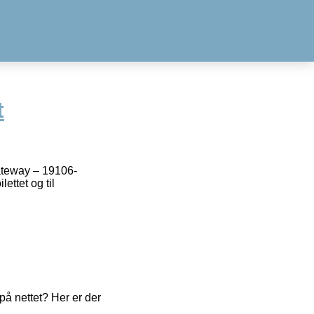
t
ateway – 19106-
ettet og til
å nettet? Her er der