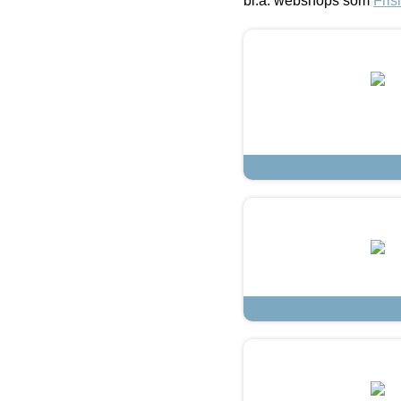
bl.a. webshops som
Fris