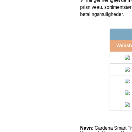
Vi har gennemgået de mes
prisniveau, sortimentstø
betalingsmuligheder.
Websh
Navn:
Gardena Smart Tr