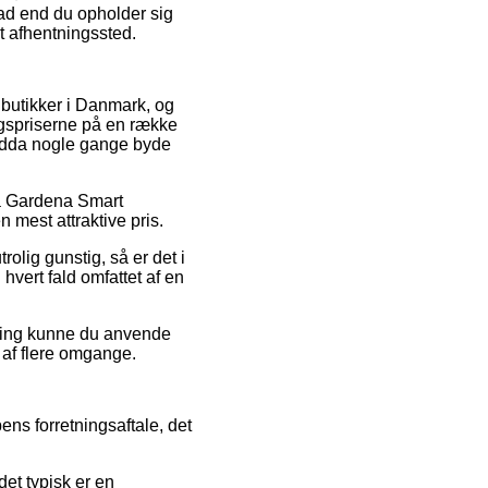
vad end du opholder sig
 et afhentningssted.
t butikker i Danmark, og
lgspriserne på en række
 endda nogle gange byde
på Gardena Smart
 mest attraktive pris.
rolig gunstig, så er det i
hvert fald omfattet af en
sning kunne du anvende
e af flere omgange.
ens forretningsaftale, det
det typisk er en