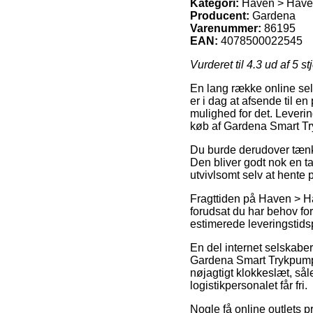
Kategori:
Haven > Haver
Producent:
Gardena
Varenummer:
86195
EAN:
4078500022545
Vurderet til
4.3
ud af 5 st
En lang række online sel
er i dag at afsende til e
mulighed for det. Levering
køb af Gardena Smart Tr
Du burde derudover tænke 
Den bliver godt nok en ta
utvivlsomt selv at hente 
Fragttiden på Haven > H
forudsat du har behov for
estimerede leveringstids
En del internet selskabe
Gardena Smart Trykpumpe 
nøjagtigt klokkeslæt, såle
logistikpersonalet får fri.
Nogle få online outlets pr