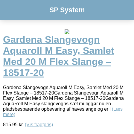
SP System
Gardena Slangevogn
Aquaroll M Easy, Samlet
Med 20 M Flex Slange –
18517-20
Gardena Slangevogn Aquaroll M Easy, Samlet Med 20 M
Flex Slange – 18517-20Gardena Slangevogn Aquaroll M
Easy, Samlet Med 20 M Flex Slange – 18517-20Gardena
AquaRoll M Easy slangevogns-sæt muliggør nu en
pladsbesparende opbevaring af haveslange og er l
(Læs
mere)
815.95
kr.
(Vis fragtpris)