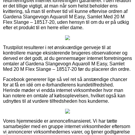
returneringsret internet forretningen garanterer. I den relation
er det tillige vigtigt, at man når som helst beholder ens
kvittering, så man til enhver tid vil kunne eftervise ordren af
Gardena Slangevogn Aquaroll M Easy, Samlet Med 20 M
Flex Slange – 18517-20, uden hensyn til om du er på udkig
efter et produkt til en herre eller dame.
Trustpilot resulterer i ret ønskværdige genveje til at
kontrollere mange eksisterende brugeres observationer og
derved er det godt, at du gennemsøger internet forretningens
omtaler af Gardena Slangevogn Aquaroll M Easy, Samlet
Med 20 M Flex Slange – 18517-20 før du placerer din ordre.
Facebook genererer lige så vel ret så anstændige chancer
for at få en idé om e-forhandlerens kundetilfredshed.
Herinde møder vi endda internet virksomheder hvor man
kan notere en omtale af købsoplevelsen, hvilket også kan
udnyttes til at vurdere tilfredsheden hos kunderne.
Vores hjemmeside er annoncefinansieret. Vi har tætte
samarbejder med en gruppe internet virksomheder eftersom
vi annoncerer virksomhedernes varer, og tjener godtgørelse