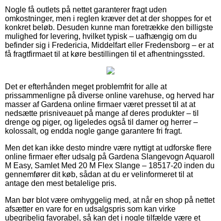
Nogle få outlets på nettet garanterer fragt uden
omkostninger, men i reglen kræver det at der shoppes for et
konkret beløb. Desuden kunne man foretrække den billigste
mulighed for levering, hvilket typisk – uafhængig om du
befinder sig i Fredericia, Middelfart eller Fredensborg – er at
få fragtfirmaet til at køre bestillingen til et afhentningssted.
Det er efterhånden meget problemfrit for alle at
prissammenligne på diverse online varehuse, og herved har
masser af Gardena online firmaer været presset til at at
nedsætte prisniveauet på mange af deres produkter – til
drenge og piger, og ligeledes også til damer og herrer –
kolossalt, og endda nogle gange garantere fri fragt.
Men det kan ikke desto mindre være nyttigt at udforske flere
online firmaer efter udsalg på Gardena Slangevogn Aquaroll
M Easy, Samlet Med 20 M Flex Slange – 18517-20 inden du
gennemfører dit køb, sådan at du er velinformeret til at
antage den mest betalelige pris.
Man bør blot være omhyggelig med, at når en shop på nettet
afsætter en vare for en udsalgspris som kan virke
ubegribelig favorabel, så kan det i nogle tilfælde være et