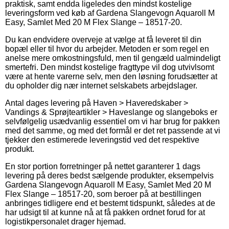
praktisk, samt endda ligeledes den mindst kostelige
leveringsform ved køb af Gardena Slangevogn Aquaroll M
Easy, Samlet Med 20 M Flex Slange – 18517-20.
Du kan endvidere overveje at vælge at få leveret til din
bopæl eller til hvor du arbejder. Metoden er som regel en
anelse mere omkostningsfuld, men til gengæld ualmindeligt
smertefri. Den mindst kostelige fragttype vil dog utvivlsomt
være at hente varerne selv, men den løsning forudsætter at
du opholder dig nær internet selskabets arbejdslager.
Antal dages levering på Haven > Haveredskaber >
Vandings & Sprøjteartikler > Haveslange og slangeboks er
selvfølgelig usædvanlig essentiel om vi har brug for pakken
med det samme, og med det formål er det ret passende at vi
tjekker den estimerede leveringstid ved det respektive
produkt.
En stor portion forretninger på nettet garanterer 1 dags
levering på deres bedst sælgende produkter, eksempelvis
Gardena Slangevogn Aquaroll M Easy, Samlet Med 20 M
Flex Slange – 18517-20, som beroer på at bestillingen
anbringes tidligere end et bestemt tidspunkt, således at de
har udsigt til at kunne nå at få pakken ordnet forud for at
logistikpersonalet drager hjemad.