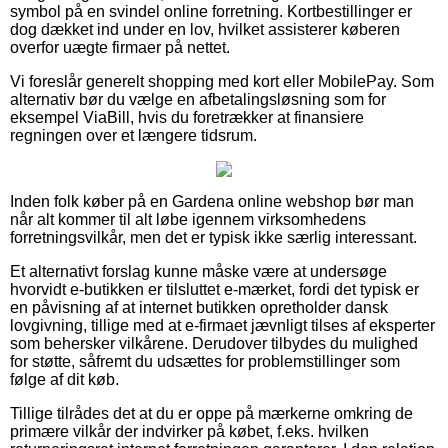
symbol på en svindel online forretning. Kortbestillinger er
dog dækket ind under en lov, hvilket assisterer køberen
overfor uægte firmaer på nettet.
Vi foreslår generelt shopping med kort eller MobilePay. Som
alternativ bør du vælge en afbetalingsløsning som for
eksempel ViaBill, hvis du foretrækker at finansiere
regningen over et længere tidsrum.
Inden folk køber på en Gardena online webshop bør man
når alt kommer til alt løbe igennem virksomhedens
forretningsvilkår, men det er typisk ikke særlig interessant.
Et alternativt forslag kunne måske være at undersøge
hvorvidt e-butikken er tilsluttet e-mærket, fordi det typisk er
en påvisning af at internet butikken opretholder dansk
lovgivning, tillige med at e-firmaet jævnligt tilses af eksperter
som behersker vilkårene. Derudover tilbydes du mulighed
for støtte, såfremt du udsættes for problemstillinger som
følge af dit køb.
Tillige tilrådes det at du er oppe på mærkerne omkring de
primære vilkår der indvirker på købet, f.eks. hvilken