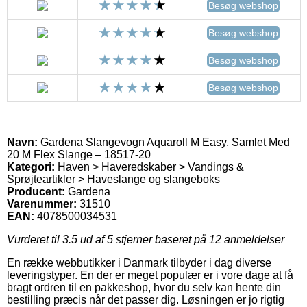
Besøg webshop
Besøg webshop
Besøg webshop
Besøg webshop
Navn:
Gardena Slangevogn Aquaroll M Easy, Samlet Med
20 M Flex Slange – 18517-20
Kategori:
Haven > Haveredskaber > Vandings &
Sprøjteartikler > Haveslange og slangeboks
Producent:
Gardena
Varenummer:
31510
EAN:
4078500034531
Vurderet til
3.5
ud af 5 stjerner baseret på
12
anmeldelser
En række webbutikker i Danmark tilbyder i dag diverse
leveringstyper. En der er meget populær er i vore dage at få
bragt ordren til en pakkeshop, hvor du selv kan hente din
bestilling præcis når det passer dig. Løsningen er jo rigtig