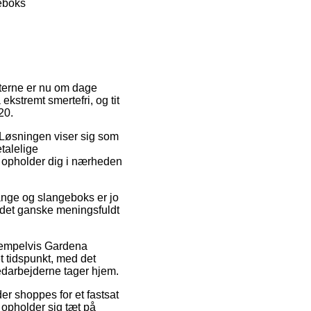
eboks
itterne er nu om dage
ekstremt smertefri, og tit
20.
. Løsningen viser sig som
talelige
u opholder dig i nærheden
ange og slangeboks er jo
r det ganske meningsfuldt
ksempelvis Gardena
t tidspunkt, med det
medarbejderne tager hjem.
der shoppes for et fastsat
 opholder sig tæt på