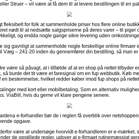
ler Struer – vil være at få dem til at levere bestillingen til en p
 fleksibelt for folk at sammenholde priser hos flere online butikk
t nødt til at nedsætte salgspriserne på deres varer – til piger 
rykkeligt, og endda nogle gange sikre levering uden omkostninge
e sig gavnligt at sammenholde nogle forskellige online firmaer e
 Væg – 241-20 inden du gennemfører din bestilling, så man er 
 være så påvagt, at i tilfælde af at en shop på nettet tilbyder en
bt, så burde det tit være et faresignal om en fup webbutik. Køb 
 af en bestemmelse, hvilket redder køber imod fup shops på nettet
etalinger med kort eller mobilbetaling. Som en alternativ mulighe
ks. ViaBill, hvis du gerne vil klare pengene senere.
 Gardena e-forhandler bør de i reglen få overblik over netshoppens
ævende opgave.
rfor være at undersøge hvorvidt e-forhandleren er e-mærket, si
ender de opstillede regler, udover at e-firmaet rutinemæssigt 