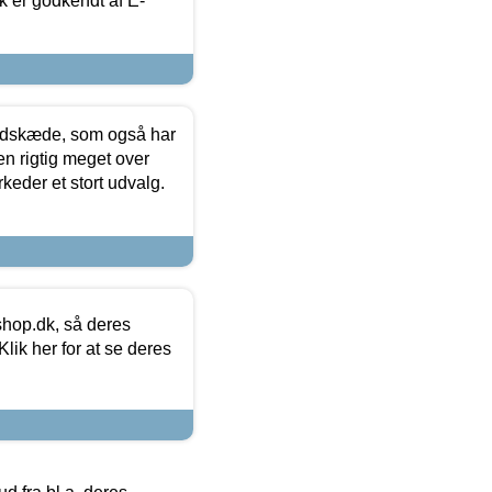
k er godkendt af E-
edskæde, som også har
en rigtig meget over
keder et stort udvalg.
hop.dk, så deres
lik her for at se deres