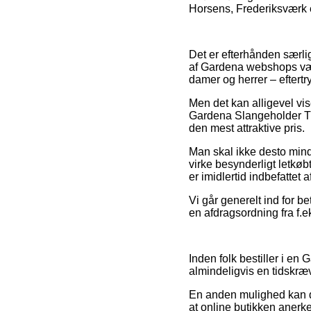
Horsens, Frederiksværk el
Det er efterhånden særligt
af Gardena webshops være
damer og herrer – eftert
Men det kan alligevel vis
Gardena Slangeholder Til
den mest attraktive pris.
Man skal ikke desto mindre
virke besynderligt letkø
er imidlertid indbefattet
Vi går generelt ind for b
en afdragsordning fra f.e
Inden folk bestiller i en
almindeligvis en tidskr
En anden mulighed kan de
at online butikken anerk