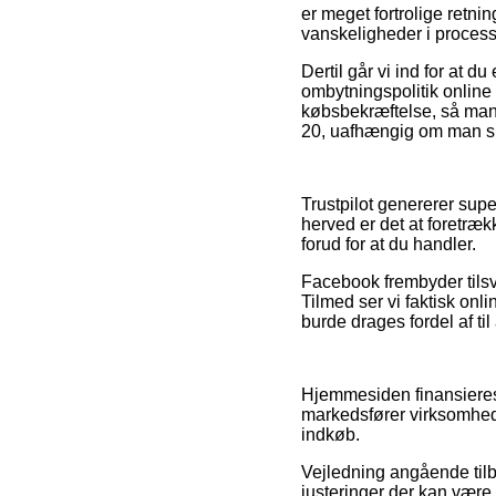
er meget fortrolige retni
vanskeligheder i proces
Dertil går vi ind for at d
ombytningspolitik online 
købsbekræftelse, så man 
20, uafhængig om man ska
Trustpilot genererer sup
herved er det at foretræk
forud for at du handler.
Facebook frembyder tilsv
Tilmed ser vi faktisk on
burde drages fordel af til
Hjemmesiden finansieres 
markedsfører virksomhede
indkøb.
Vejledning angående tilbu
justeringer der kan være