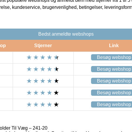
t populære webshops og anmeldt dem med stjerner fra 1 til 5 ud
rrelse, kundeservice, brugervenlighed, betingelser, leveringsfor
Bedst anmeldte webshops
op
Stjerner
Link
Besøg webshop
Besøg webshop
Besøg webshop
Besøg webshop
Besøg webshop
lder Til Væg – 241-20