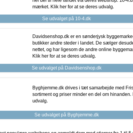
hel del til hele landet via deres webshop. 10-4.d
mærket. Klik her for at se deres udvalg.
Se udvalget på 10-4.dk
Davidsenshop.dk er en sønderjysk byggemark
butikker andre steder i landet. De sælger desud
nettet, og har ligesom de andre online byggemar
Klik her for at se deres udvalg.
Se udvalget på Davidsenshop.dk
Byghjemme.dk drives i tæt samarbejde med Fris
sortiment og priser minder en del om hinanden. K
udvalg.
Se udvalget på Byghjemme.dk