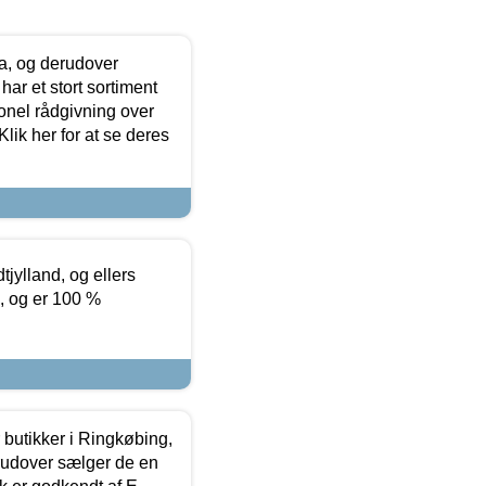
ia, og derudover
ar et stort sortiment
onel rådgivning over
ik her for at se deres
tjylland, og ellers
4, og er 100 %
butikker i Ringkøbing,
rudover sælger de en