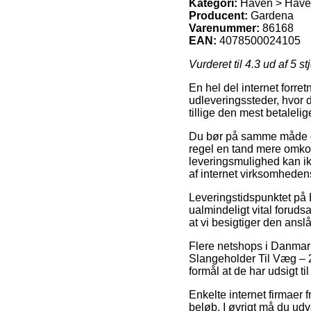
Kategori:
Haven > Haver
Producent:
Gardena
Varenummer:
86168
EAN:
4078500024105
Vurderet til
4.3
ud af 5 st
En hel del internet forre
udleveringssteder, hvor du
tillige den mest betalel
Du bør på samme måde over
regel en tand mere omko
leveringsmulighed kan ik
af internet virksomhede
Leveringstidspunktet på
ualmindeligt vital foruds
at vi besigtiger den ansl
Flere netshops i Danmark
Slangeholder Til Væg – 24
formål at de har udsigt t
Enkelte internet firmaer 
beløb. I øvrigt må du ud