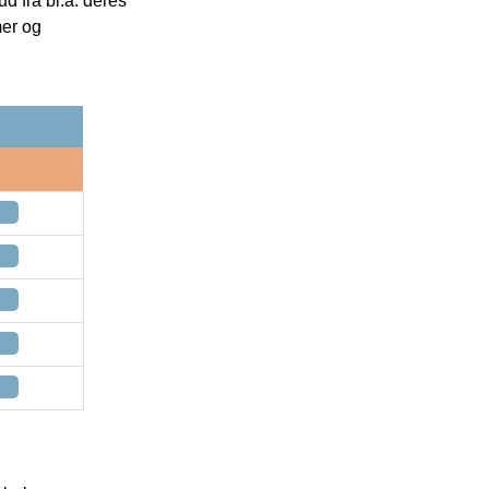
 fra bl.a. deres
mer og