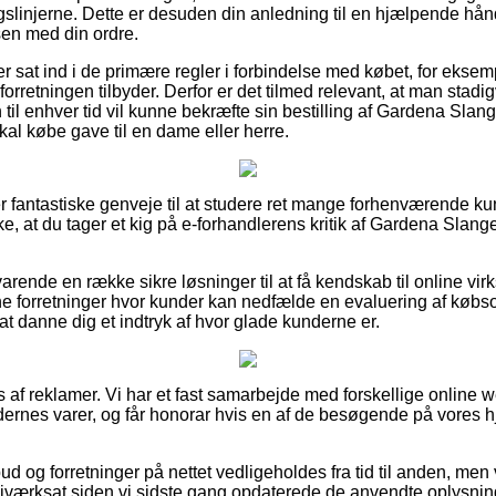
ngslinjerne. Dette er desuden din anledning til en hjælpende hån
sen med din ordre.
u er sat ind i de primære regler i forbindelse med købet, for ekse
forretningen tilbyder. Derfor er det tilmed relevant, at man sta
til enhver tid vil kunne bekræfte sin bestilling af Gardena Slan
l købe gave til en dame eller herre.
er fantastiske genveje til at studere ret mange forhenværende 
ke, at du tager et kig på e-forhandlerens kritik af Gardena Slan
arende en række sikre løsninger til at få kendskab til online vi
line forretninger hvor kunder kan nedfælde en evaluering af kø
 at danne dig et indtryk af hvor glade kunderne er.
af reklamer. Vi har et fast samarbejde med forskellige online we
rnes varer, og får honorar hvis en af de besøgende på vores h
d og forretninger på nettet vedligeholdes fra tid til anden, men v
 iværksat siden vi sidste gang opdaterede de anvendte oplysnin