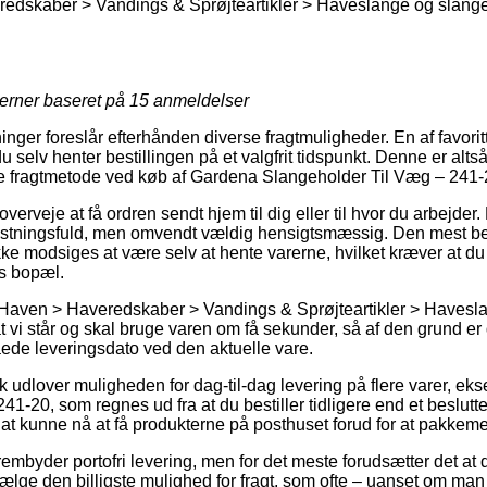
edskaber > Vandings & Sprøjteartikler > Haveslange og slang
jerner baseret på
15
anmeldelser
tninger foreslår efterhånden diverse fragtmuligheder. En af favor
 selv henter bestillingen på et valgfrit tidspunkt. Denne er altså 
ige fragtmetode ved køb af Gardena Slangeholder Til Væg – 241-
veje at få ordren sendt hjem til dig eller til hvor du arbejder
stningsfuld, men omvendt vældig hensigtsmæssig. Den mest be
ke modsiges at være selv at hente varerne, hvilket kræver at d
ns bopæl.
 Haven > Haveredskaber > Vandings & Sprøjteartikler > Havesl
at vi står og skal bruge varen om få sekunder, så af den grund e
åede leveringsdato ved den aktuelle vare.
 udlover muligheden for dag-til-dag levering på flere varer, e
1-20, som regnes ud fra at du bestiller tidligere end et beslutte
il at kunne nå at få produkterne på posthuset forud for at pakke
frembyder portofri levering, men for det meste forudsætter det at 
vælge den billigste mulighed for fragt, som ofte – uanset om man