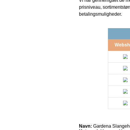
Vi har gennemgået de mes
prisniveau, sortimentstø
betalingsmuligheder.
Websh
Navn:
Gardena Slangeho