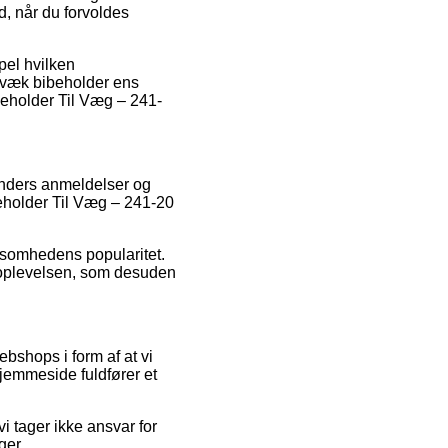
d, når du forvoldes
mpel hvilken
digvæk bibeholder ens
geholder Til Væg – 241-
kunders anmeldelser og
geholder Til Væg – 241-20
rksomhedens popularitet.
bsoplevelsen, som desuden
bshops i form af at vi
jemmeside fuldfører et
i tager ikke ansvar for
ger.