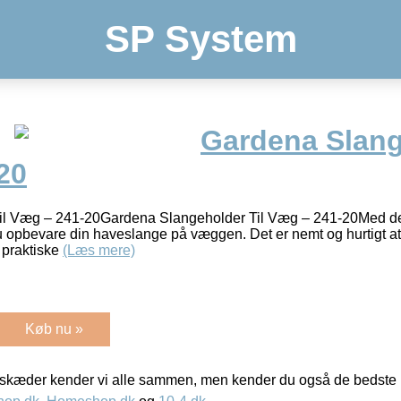
SP System
Gardena Slang
20
il Væg – 241-20Gardena Slangeholder Til Væg – 241-20Med d
opbevare din haveslange på væggen. Det er nemt og hurtigt at 
r praktiske
(Læs mere)
Køb nu »
kæder kender vi alle sammen, men kender du også de bedste p