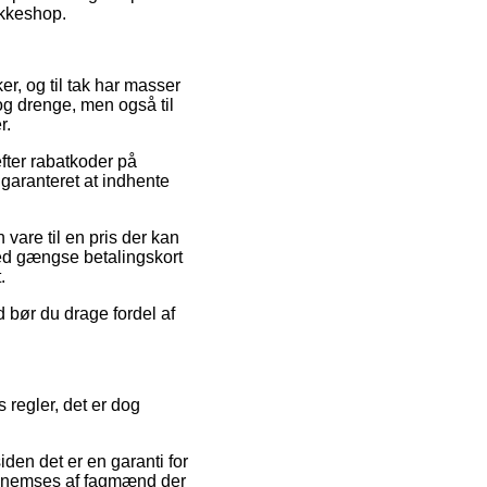
akkeshop.
er, og til tak har masser
og drenge, men også til
r.
fter rabatkoder på
garanteret at indhente
 vare til en pris der kan
med gængse betalingskort
.
d bør du drage fordel af
 regler, det er dog
den det er en garanti for
gennemses af fagmænd der