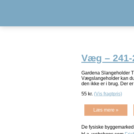
Væg – 241-
Gardena Slangeholder T
Vægslangeholder kan du 
den ikke er i brug. Der e
55
kr.
(Vis fragtpris)
Læs mere »
De fysiske byggemarkeds