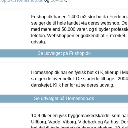
hop.dk
,
Homeshop.dk
og
10-4.dk
.
Frishop.dk har en 1.400 m2 stor butik i Frederic
sælger de til hele landet via deres webshop. De h
med mere end 50.000 varer, og tilbyder professi
telefon. Webshoppen er godkendt af E-mærket. Kl
udvalg.
Se udvalget på Frishop.dk
Homeshop.dk har en fysisk butik i Kjellerup i Mid
sælger de over nettet. De startede tilbage i 200
danskejet. Klik her for at se deres udvalg.
Se udvalget på Homeshop.dk
10-4.dk er en jysk byggemarkedskæde, som har 
Ulfborg, Varde, Viborg, Videbæk og Aarhus. De