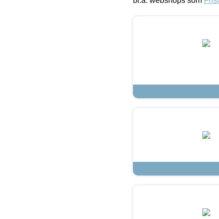
bl.a. webshops som
Fris