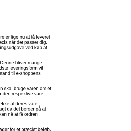
e er lige nu at få leveret
ræcis når det passer dig.
eringsudgave ved køb af
ob. Denne bliver mange
ste leveringsform vil
stand til e-shoppens
an skal bruge varen om et
or den respektive vare.
ække af deres varer,
gt da det beroer på at
kan nå at få ordren
ager for et præcist beløb.