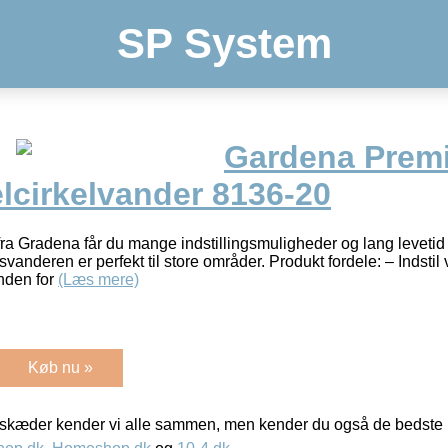
SP System
Gardena Prem
elcirkelvander 8136-20
 Gradena får du mange indstillingsmuligheder og lang levetid ta
lsvanderen er perfekt til store områder. Produkt fordele: – Indst
inden for
(Læs mere)
Køb nu »
kæder kender vi alle sammen, men kender du også de bedste p