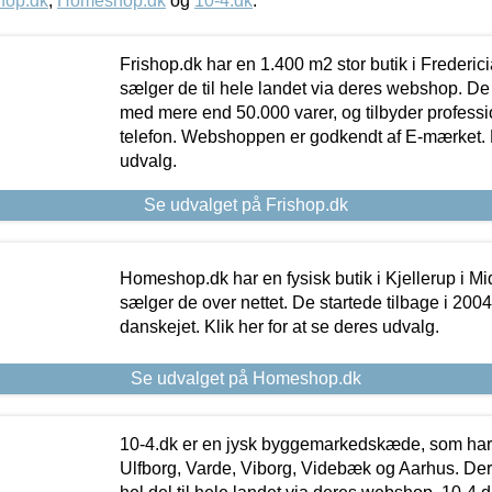
hop.dk
,
Homeshop.dk
og
10-4.dk
.
Frishop.dk har en 1.400 m2 stor butik i Frederic
sælger de til hele landet via deres webshop. De h
med mere end 50.000 varer, og tilbyder professi
telefon. Webshoppen er godkendt af E-mærket. Kl
udvalg.
Se udvalget på Frishop.dk
Homeshop.dk har en fysisk butik i Kjellerup i Mid
sælger de over nettet. De startede tilbage i 200
danskejet. Klik her for at se deres udvalg.
Se udvalget på Homeshop.dk
10-4.dk er en jysk byggemarkedskæde, som har 
Ulfborg, Varde, Viborg, Videbæk og Aarhus. De