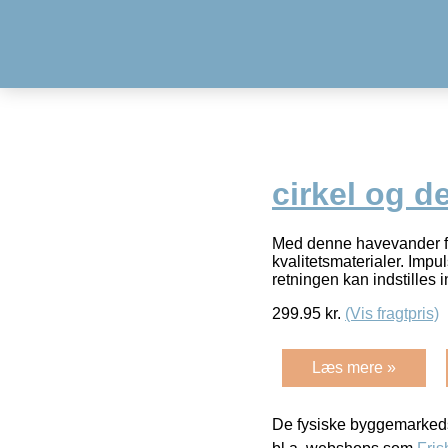
cirkel og d
Med denne havevander fra
kvalitetsmaterialer. Impu
retningen kan indstilles 
299.95
kr.
(Vis fragtpris)
Læs mere »
De fysiske byggemarkeds