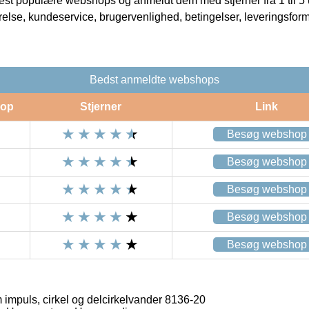
t populære webshops og anmeldt dem med stjerner fra 1 til 5 ud
rrelse, kundeservice, brugervenlighed, betingelser, leveringsfor
Bedst anmeldte webshops
op
Stjerner
Link
Besøg webshop
Besøg webshop
Besøg webshop
Besøg webshop
Besøg webshop
mpuls, cirkel og delcirkelvander 8136-20