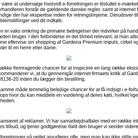
r være at undersøge hvorvidt e-forretningen er tilsluttet e-mærke
orhandleren forstår de gældende danske regler, samt at internet for
ige der har ekspertise inden for retningslinjerne. Derudover til
blemstillinger ved dit indkøb.
eren er vaks omkring de primære betingelser der indvirker på ha
eden bruger. I den forbindelse er det tilmed relevant, at man alti
nne eftervise sin shopping af Gardena Premium impuls, cirkel o
er til en herre eller dame.
n række fremragende chancer for at inspicere en lang række eksi
kommanderer vi, at du gennemgår internet firmaets kritik af Ga
 8136-20 inden du lægger din bestilling.
mme måde temmelig belejlige chancer for at få indsigt i e-for
ops hvor du kan meddele en vurdering af deres køb, hvilket lige 
dsheden.
nsieret af reklamer. Vi har samarbejdsaftaler med en række int
 tilbud, og tjener godtgørelse ifald den bruger vi sender videre
orretninger på nettet ajourføres ofte, men man kan ikke stille o