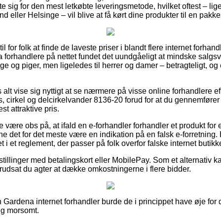
 sig for den mest letkøbte leveringsmetode, hvilket oftest – lig
eller Helsinge – vil blive at få kørt dine produkter til en pakk
til for folk at finde de laveste priser i blandt flere internet forha
na forhandlere på nettet fundet det uundgåeligt at mindske salg
nge og piger, men ligeledes til herrer og damer – betragteligt, 
 alt vise sig nyttigt at se nærmere på visse online forhandlere e
cirkel og delcirkelvander 8136-20 forud for at du gennemfører d
st attraktive pris.
 være obs på, at ifald en e-forhandler forhandler et produkt for 
ne det for det meste være en indikation på en falsk e-forretning.
 i et reglement, der passer på folk overfor falske internet butikke
estillinger med betalingskort eller MobilePay. Som et alternativ
orudsat du agter at dække omkostningerne i flere bidder.
 Gardena internet forhandler burde de i princippet have øje for d
lig morsomt.