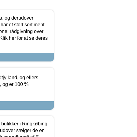
ia, og derudover
ar et stort sortiment
onel rådgivning over
ik her for at se deres
tjylland, og ellers
4, og er 100 %
butikker i Ringkøbing,
rudover sælger de en