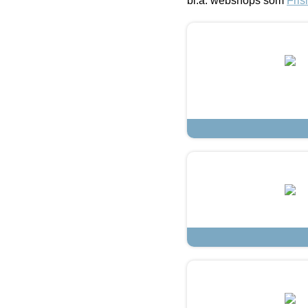
bl.a. webshops som
Fris