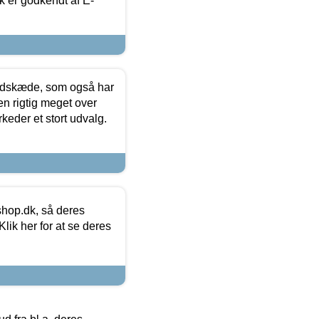
k er godkendt af E-
edskæde, som også har
en rigtig meget over
keder et stort udvalg.
hop.dk, så deres
lik her for at se deres