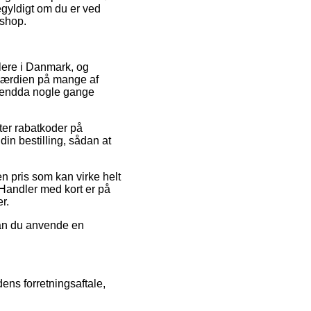
egyldigt om du er ved
eshop.
ndlere i Danmark, og
sværdien på mange af
og endda nogle gange
fter rabatkoder på
in bestilling, sådan at
en pris som kan virke helt
 Handler med kort er på
r.
 kan du anvende en
ens forretningsaftale,