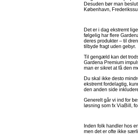
Desuden bør man beslutte
København, Frederikssund 
Det er i dag ekstremt lige
følgelig har flere Garde
deres produkter – til dre
tilbyde fragt uden gebyr.
Til gengæld kan det trods
Gardena Premium impuls, 
man er sikret at få den me
Du skal ikke desto mindre
ekstremt fordelagtig, kun
den anden side inkluderet
Generelt går vi ind for b
løsning som fx ViaBill, f
Inden folk handler hos en
men det er ofte ikke sær