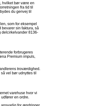
t, hvilket bør være en
retningen fra tid til
bydes du genvej til
ndlen, som for eksempel
d bevarer sin faktura, så
g delcirkelvander 8136-
sterende forbrugeres
rdena Premium impuls,
handlerens troværdighed.
så vel bør udnyttes til
ernet varehuse hvor vi
 udfører en ordre.
s ansvarlig for ændringer