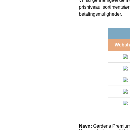
Vi har gennemgået de mes
prisniveau, sortimentstø
betalingsmuligheder.
Websh
Navn:
Gardena Premium i