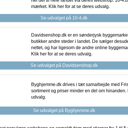
hel del til hele landet via deres webshop. 10-4.d
mærket. Klik her for at se deres udvalg.
Se udvalget på 10-4.dk
Davidsenshop.dk er en sønderjysk byggemark
butikker andre steder i landet. De sælger desud
nettet, og har ligesom de andre online byggemar
Klik her for at se deres udvalg.
Se udvalget på Davidsenshop.dk
Byghjemme.dk drives i tæt samarbejde med Fris
sortiment og priser minder en del om hinanden. K
udvalg.
Se udvalget på Byghjemme.dk