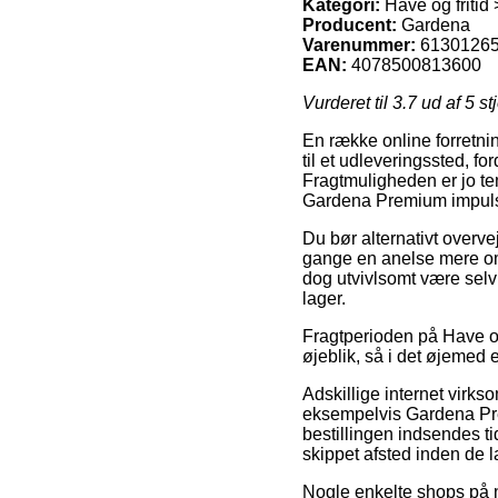
Kategori:
Have og fritid
Producent:
Gardena
Varenummer:
6130126
EAN:
4078500813600
Vurderet til
3.7
ud af 5 st
En række online forretnin
til et udleveringssted, for
Fragtmuligheden er jo te
Gardena Premium impuls,
Du bør alternativt overvej
gange en anelse mere omk
dog utvivlsomt være selv 
lager.
Fragtperioden på Have og
øjeblik, så i det øjemed 
Adskillige internet virks
eksempelvis Gardena Pre
bestillingen indsendes ti
skippet afsted inden de la
Nogle enkelte shops på ne