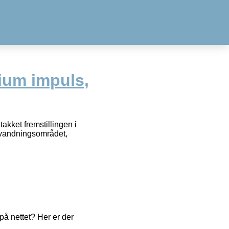
ium impuls,
kket fremstillingen i
il vandningsområdet,
å nettet? Her er der