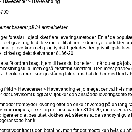
 > Havecenter > Havevanding
5790
jerner baseret på
34
anmeldelser
ger foreslår i øjeblikket flere leveringsmetoder. En af de populær
di det giver dig fuld fleksibilitet til at hente dine nye produkter p
mmelig overkommelig, og typisk ligeledes den prisbilligste lev
 cirkel og delcirkelvander 8136-20.
e at få ordren bragt hjem til hvor du bor eller til når du er på j
ostningsfuld, men også ekstremt smertefri. Den mest prisbevid
at hente ordren, som jo står og falder med at du bor med kort af
 fritid > Havecenter > Havevanding er jo meget central hvis m
er det utvivlsomt klogt at vi tjekker den anslåede leveringsdato f
omheder frembyder levering efter en enkelt hverdag på en lang r
mium impuls, cirkel og delcirkelvander 8136-20, men vær på va
dligere end et besluttet klokkeslæt, således at de sandsynligvis 
geransatte har fri.
ttet yder fragt uden betaling, men for det meste kun hvis du aft