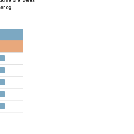
 fra bl.a. deres
mer og