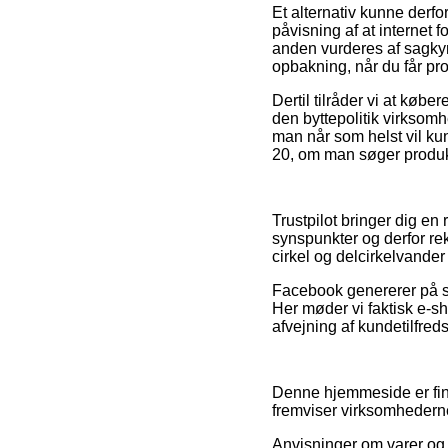
Et alternativ kunne derfo
påvisning af at internet f
anden vurderes af sagkynd
opbakning, når du får pro
Dertil tilråder vi at køb
den byttepolitik virksomh
man når som helst vil ku
20, om man søger produkt
Trustpilot bringer dig e
synspunkter og derfor re
cirkel og delcirkelvander
Facebook genererer på sa
Her møder vi faktisk e-sh
afvejning af kundetilfre
Denne hjemmeside er fina
fremviser virksomhedernes
Anvisninger om varer og f