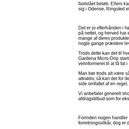
fastslået beløb. Ellers 
sig i Odense, Ringsted el
Det er jo efterhånden i hø
på nettet, og herved har 
mange af deres produkter 
nogle gange præstere le
Trods dette kan det til h
Gardena Micro-Drip starts
velinformeret til at få fat 
Man bør trods alt være så
attraktiv, så kan det for
side omfattet af en regel
Vi anbefaler generelt sh
afdragstilbud som for ek
Forinden nogen handler i
forretningsvilkår, dog er 