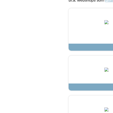
bl.a. webshops som
Fris