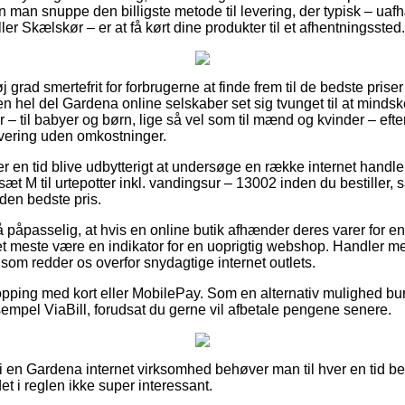
kan man snuppe den billigste metode til levering, der typisk – u
ler Skælskør – er at få kørt dine produkter til et afhentningssted.
j grad smertefrit for forbrugerne at finde frem til de bedste prise
en hel del Gardena online selskaber set sig tvunget til at minds
– til babyer og børn, lige så vel som til mænd og kvinder – efte
vering uden omkostninger.
ver en tid blive udbytterigt at undersøge en række internet handle
æt M til urtepotter inkl. vandingsur – 13002 inden du bestiller,
i den bedste pris.
 påpasselig, at hvis en online butik afhænder deres varer for e
 det meste være en indikator for en uoprigtig webshop. Handler 
, som redder os overfor snydagtige internet outlets.
opping med kort eller MobilePay. Som en alternativ mulighed bu
sempel ViaBill, forudsat du gerne vil afbetale pengene senere.
 en Gardena internet virksomhed behøver man til hver en tid b
det i reglen ikke super interessant.