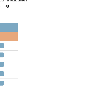
 fra bl.a. deres
mer og