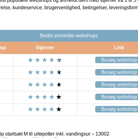
t populære webshops og anmeldt dem med stjerner fra 1 til 5 ud
rrelse, kundeservice, brugervenlighed, betingelser, leveringsfor
Bedst anmeldte webshops
op
Stjerner
Link
Besøg webshop
Besøg webshop
Besøg webshop
Besøg webshop
Besøg webshop
 startsæt M til urtepotter inkl. vandingsur – 13002