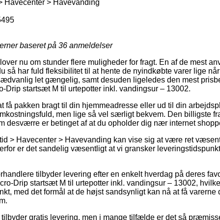
 > Havecenter > Havevanding
5495
jerner baseret på
36
anmeldelser
lover nu om stunder flere muligheder for fragt. En af de mest an
u så har fuld fleksibilitet til at hente de nyindkøbte varer lige nå
sædvanlig let gængelig, samt desuden ligeledes den mest prisb
Drip startsæt M til urtepotter inkl. vandingsur – 13002.
 få pakken bragt til din hjemmeadresse eller ud til din arbejdsp
kostningsfuld, men lige så vel særligt bekvem. Den billigste fr
om desværre er betinget af at du opholder dig nær internet shopp
tid > Havecenter > Havevanding kan vise sig at være ret væsentli
derfor er det sandelig væsentligt at vi gransker leveringstidspu
forhandlere tilbyder levering efter en enkelt hverdag på deres fav
-Drip startsæt M til urtepotter inkl. vandingsur – 13002, hvilke
unkt, med det formål at de højst sandsynligt kan nå at få varerne 
m.
tilbyder gratis levering, men i mange tilfælde er det så præmiss