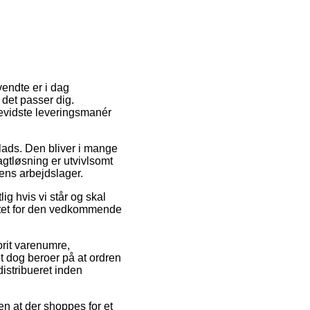
vendte er i dag
r det passer dig.
evidste leveringsmanér
lads. Den bliver i mange
agtløsning er utvivlsomt
ens arbejdslager.
g hvis vi står og skal
nktet for den vedkommende
orit varenumre,
t dog beroer på at ordren
distribueret inden
en at der shoppes for et