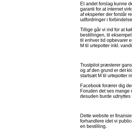
Et andet forslag kunne d
garanti for at internet vi
af eksperter der forstår 
udfordringer i forbindelse
Tillige går vi ind for at 
bestillingen, til eksempel
til enhver tid opbevarer 
M til urtepotter inkl. va
Trustpilot præsterer gan
og af den grund er det k
startsæt M til urtepotter 
Facebook forærer dig deru
Foruden det ses mange on
desuden burde udnyttes til
Dette website er finansi
forhandlere idet vi publi
en bestilling.