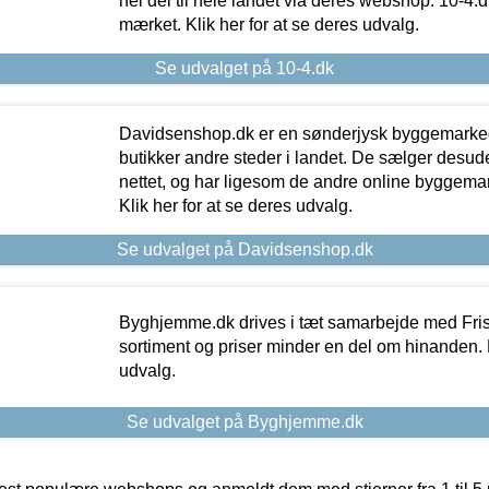
hel del til hele landet via deres webshop. 10-4.d
mærket. Klik her for at se deres udvalg.
Se udvalget på 10-4.dk
Davidsenshop.dk er en sønderjysk byggemark
butikker andre steder i landet. De sælger desud
nettet, og har ligesom de andre online byggemar
Klik her for at se deres udvalg.
Se udvalget på Davidsenshop.dk
Byghjemme.dk drives i tæt samarbejde med Fris
sortiment og priser minder en del om hinanden. K
udvalg.
Se udvalget på Byghjemme.dk