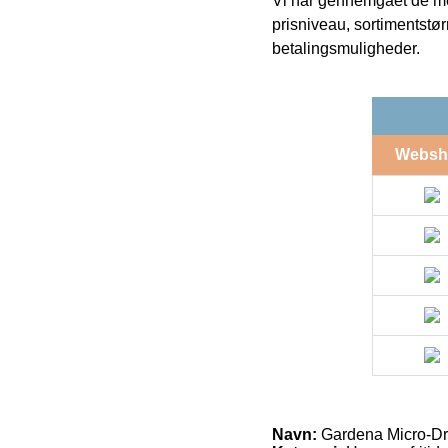
Vi har gennemgået de mes
prisniveau, sortimentstø
betalingsmuligheder.
Websh
Navn:
Gardena Micro-Drip