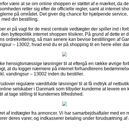
erfor være at se om online shoppen er støttet af e-mærket, da d
rksomheden retter sig efter de officielle regler, samt at internet 
reglerne på området. Det giver dig chance for hjælpende service,
 med din bestilling.
køber er på vagt for de mest centrale vedtægter der spiller ind i f
 den byttepolitik internet shoppen tilsikrer. På grund af dette er d
ens ordrekvittering, så man senere kan bevise bestillingen af Ga
ndingsur – 13002, hvad end du er på shopping til en herre eller d
ske hensigtsmæssige løsninger til at eftergå en række øvrige fo
logt, at du kigger nærmere på internet forhandlerens bedømmels
inkl. vandingsur – 13002 inden du bestiller.
dover regulære værdifulde løsninger til at få indtryk af netbuti
line selskaber i Danmark som tilbyder kunderne at levere en kr
 at tage stilling til kundernes tilfredshed.
eret af indtægter fra annoncer. Vi har samarbejdsaftaler med en
cerer deres varer, og indkasserer betaling under forudsætning af 