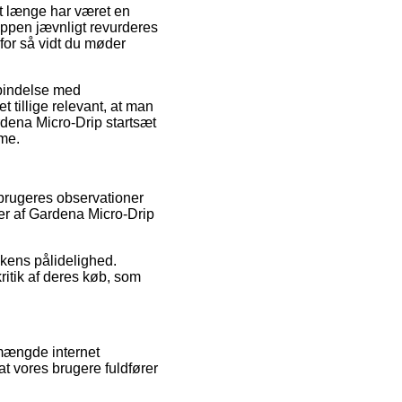
et længe har været en
shoppen jævnligt revurderes
 for så vidt du møder
orbindelse med
et tillige relevant, at man
rdena Micro-Drip startsæt
ame.
rbrugeres observationer
er af Gardena Micro-Drip
kkens pålidelighed.
itik af deres køb, som
 mængde internet
at vores brugere fuldfører