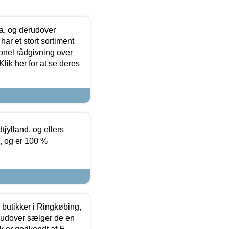
ia, og derudover
ar et stort sortiment
onel rådgivning over
ik her for at se deres
tjylland, og ellers
4, og er 100 %
butikker i Ringkøbing,
rudover sælger de en