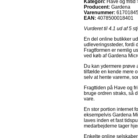
Kategori:
Have og fritid
Producent:
Gardena
Varenummer:
6170184
EAN:
4078500018401
Vurderet til
4.1
ud af 5 st
En del online butikker ud
udleveringssteder, fordi d
Fragtformen er nemlig u
ved køb af Gardena Micro-
Du kan ydermere prøve at
tilfælde en kende mere om
selv at hente varerne, s
Fragttiden på Have og fri
bruge ordren straks, så 
vare.
En stor portion internet 
eksempelvis Gardena Micro
laves inden et fast tidsp
medarbejderne tager hje
Enkelte online selskaber 