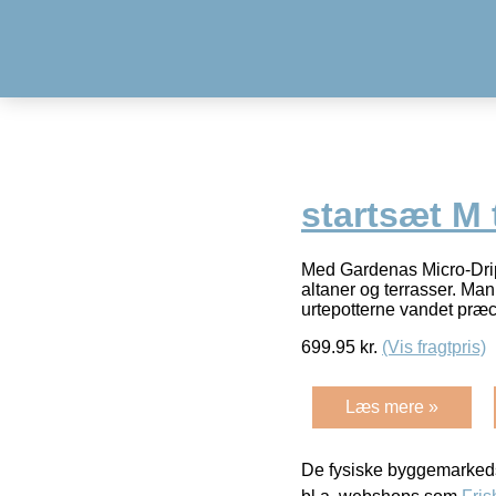
startsæt M 
Med Gardenas Micro-Drip
altaner og terrasser. Ma
urtepotterne vandet præc
699.95
kr.
(Vis fragtpris)
Læs mere »
De fysiske byggemarkeds