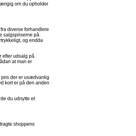
afhængig om du opholder
r fra diverse forhandlere
ke salgspriserne på
rtrykkeligt, og endda
r efter udsalg på
 sådan at man er
n pris der er usædvanlig
med kort er på den anden
rde du udnytte et
etragte shoppens