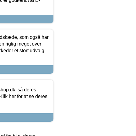
k er godkendt af E-
edskæde, som også har
en rigtig meget over
keder et stort udvalg.
hop.dk, så deres
lik her for at se deres