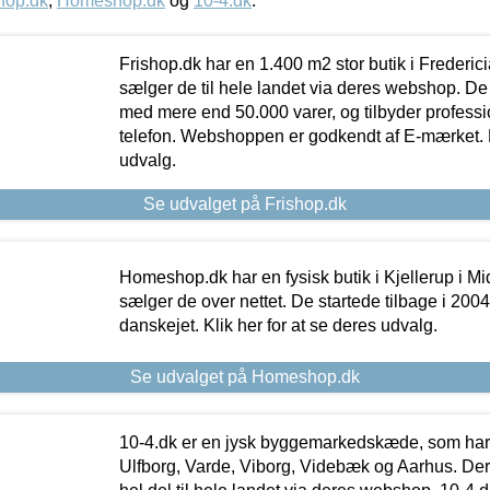
hop.dk
,
Homeshop.dk
og
10-4.dk
.
Frishop.dk har en 1.400 m2 stor butik i Frederic
sælger de til hele landet via deres webshop. De h
med mere end 50.000 varer, og tilbyder professi
telefon. Webshoppen er godkendt af E-mærket. Kl
udvalg.
Se udvalget på Frishop.dk
Homeshop.dk har en fysisk butik i Kjellerup i Mid
sælger de over nettet. De startede tilbage i 200
danskejet. Klik her for at se deres udvalg.
Se udvalget på Homeshop.dk
10-4.dk er en jysk byggemarkedskæde, som har 
Ulfborg, Varde, Viborg, Videbæk og Aarhus. De