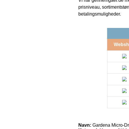
Vi har gennemgået de mes
prisniveau, sortimentstø
betalingsmuligheder.
Websh
Navn:
Gardena Micro-Dr