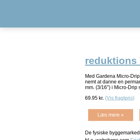
reduktions
Med Gardena Micro-Drip r
nemt at danne en permane
mm. (3/16″) i Micro-Drip
69.95
kr.
(Vis fragtpris)
Læs mere »
De fysiske byggemarkeds