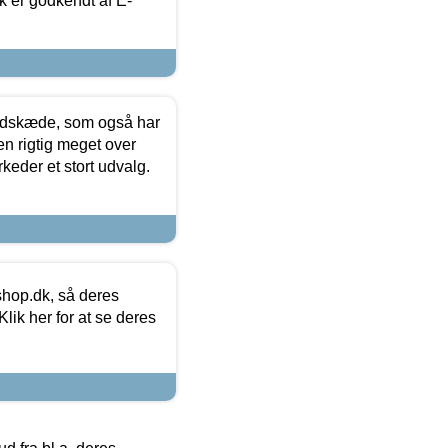
k er godkendt af E-
edskæde, som også har
en rigtig meget over
keder et stort udvalg.
hop.dk, så deres
lik her for at se deres