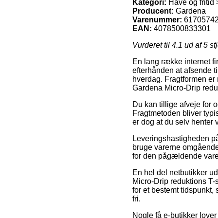
Kategori:
Have og fritid
Producent:
Gardena
Varenummer:
6170574
EAN:
4078500833301
Vurderet til
4.1
ud af 5 st
En lang række internet fi
efterhånden at afsende ti
hverdag. Fragtformen er 
Gardena Micro-Drip redu
Du kan tillige afveje for 
Fragtmetoden bliver typi
er dog at du selv henter
Leveringshastigheden på 
bruge varerne omgående, 
for den pågældende vare
En hel del netbutikker u
Micro-Drip reduktions T-
for et bestemt tidspunkt,
fri.
Nogle få e-butikker lover 