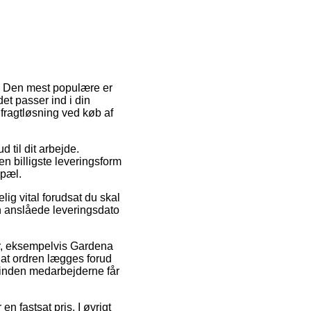
ng. Den mest populære er
et passer ind i din
fragtløsning ved køb af
d til dit arbejde.
n billigste leveringsform
opæl.
ig vital forudsat du skal
n anslåede leveringsdato
er, eksempelvis Gardena
 at ordren lægges forud
orinden medarbejderne får
n fastsat pris. I øvrigt