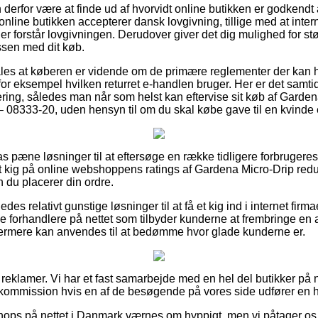
erfor være at finde ud af hvorvidt online butikken er godkendt 
 online butikken accepterer dansk lovgivning, tillige med at inte
 forstår lovgivningen. Derudover giver det dig mulighed for stø
ssen med dit køb.
fales at køberen er vidende om de primære reglementer der kan
r eksempel hvilken returret e-handlen bruger. Her er det samtidig
ering, således man når som helst kan eftervise sit køb af Garde
08333-20, uden hensyn til om du skal købe gave til en kvinde 
pas pæne løsninger til at eftersøge en række tidligere forbrugeres
r et kig på online webshoppens ratings af Gardena Micro-Drip re
du placerer din ordre.
es relativt gunstige løsninger til at få et kig ind i internet firm
 forhandlere på nettet som tilbyder kunderne at frembringe en
rmere kan anvendes til at bedømme hvor glade kunderne er.
 reklamer. Vi har et fast samarbejde med en hel del butikker på 
r kommission hvis en af de besøgende på vores side udfører en 
hops på nettet i Danmark værnes om hyppigt, men vi påtager os 