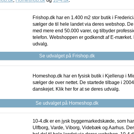
hop.dk
,
Homeshop.dk
og
10-4.dk
.
Frishop.dk har en 1.400 m2 stor butik i Frederic
sælger de til hele landet via deres webshop. De h
med mere end 50.000 varer, og tilbyder professi
telefon. Webshoppen er godkendt af E-mærket. Kl
udvalg.
Se udvalget på Frishop.dk
Homeshop.dk har en fysisk butik i Kjellerup i Mid
sælger de over nettet. De startede tilbage i 200
danskejet. Klik her for at se deres udvalg.
Se udvalget på Homeshop.dk
10-4.dk er en jysk byggemarkedskæde, som har 
Ulfborg, Varde, Viborg, Videbæk og Aarhus. De