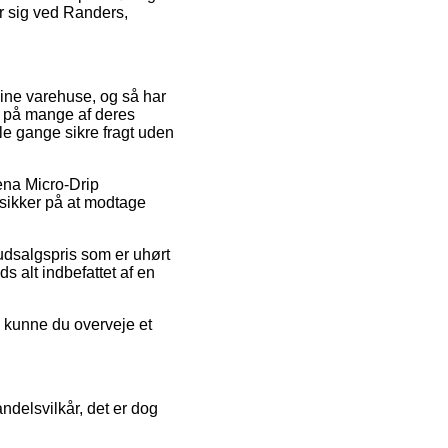
r sig ved Randers,
line varehuse, og så har
n på mange af deres
gle gange sikre fragt uden
dena Micro-Drip
sikker på at modtage
 udsalgspris som er uhørt
s alt indbefattet af en
g kunne du overveje et
delsvilkår, det er dog