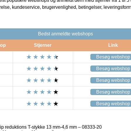
t populære webshops og anmeldt dem med stjerner fra 1 til 5 ud
rrelse, kundeservice, brugervenlighed, betingelser, leveringsfor
Bedst anmeldte webshops
op
Stjerner
Link
Besøg webshop
Besøg webshop
Besøg webshop
Besøg webshop
Besøg webshop
ip reduktions T-stykke 13 mm-4,6 mm – 08333-20