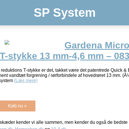
SP System
Gardena Micro
 T-stykke 13 mm-4,6 mm – 08
eduktions T-stykke er det, takket være det patentrede Quick & 
nt vandtæt forgrening / rørforbindele af hovedrøret 13 mm. (Â½”)
 system
(Læs mere)
Køb nu »
kæder kender vi alle sammen, men kender du også de bedste p