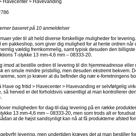
 > Havecenter > Havevanding
2786
jerner baseret på
10
anmeldelser
rmaer yder til alt held diverse forskellige muligheder for leveri
l en pakkeshop, som giver dig mulighed for at hente ordren når d
nemlig vældig fremkommelig, samt typisk desuden den billigste 
ktions T-stykke 13 mm-4,6 mm – 08333-20.
og imod at bestille ordren til levering til din hjemmeadresse eller u
sk en smule mindre prisbillig, men desuden ekstremt bekvem. De
 varerne, som jo kræver at du befinder dig nær e-forretningens b
Have og fritid > Havecenter > Havevanding er selvfølgelig virkel
så herved er det forholdsvis væsentligt at man kontrollerer de
.
dlover muligheden for dag-til-dag levering på en række produkt
stykke 13 mm-4,6 mm – 08333-20, men som trods alt er forudsat
 sådan at de højst sandsynligt kan nå at få produkterne afsted f
gebyrfri levering, men undertiden kræves det at man bestiller for e