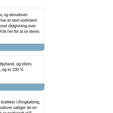
ia, og derudover
ar et stort sortiment
onel rådgivning over
ik her for at se deres
tjylland, og ellers
4, og er 100 %
butikker i Ringkøbing,
rudover sælger de en