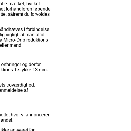
af e-mærket, hvilket
rnet forhandleren løbende
tte, såfremt du forvoldes
 håndhæves i forbindelse
 vigtigt, at man altid
na Micro-Drip reduktions
eller mand.
 erfaringer og derfor
duktions T-stykke 13 mm-
aets troværdighed.
 anmeldelse af
nettet hvor vi annoncerer
handel.
ikke ansvaret for