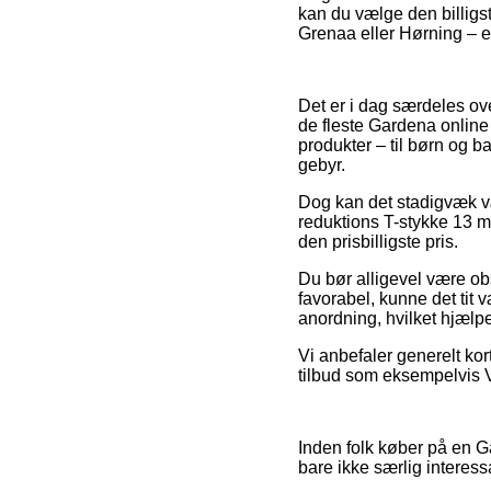
kan du vælge den billigs
Grenaa eller Hørning – er 
Det er i dag særdeles ove
de fleste Gardena online
produkter – til børn og b
gebyr.
Dog kan det stadigvæk vær
reduktions T-stykke 13 
den prisbilligste pris.
Du bør alligevel være obs
favorabel, kunne det tit 
anordning, hvilket hjælp
Vi anbefaler generelt ko
tilbud som eksempelvis Vi
Inden folk køber på en G
bare ikke særlig interess