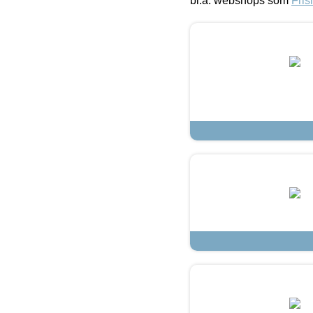
bl.a. webshops som
Fris