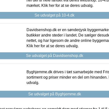
hel del til hele landet via deres webshop. 10-4.d
mærket. Klik her for at se deres udvalg.
Se udvalget på 10-4.dk
Davidsenshop.dk er en sønderjysk byggemark
butikker andre steder i landet. De sælger desud
nettet, og har ligesom de andre online byggemar
Klik her for at se deres udvalg.
Se udvalget på Davidsenshop.dk
Byghjemme.dk drives i tæt samarbejde med Fris
sortiment og priser minder en del om hinanden. K
udvalg.
Se udvalget på Byghjemme.dk