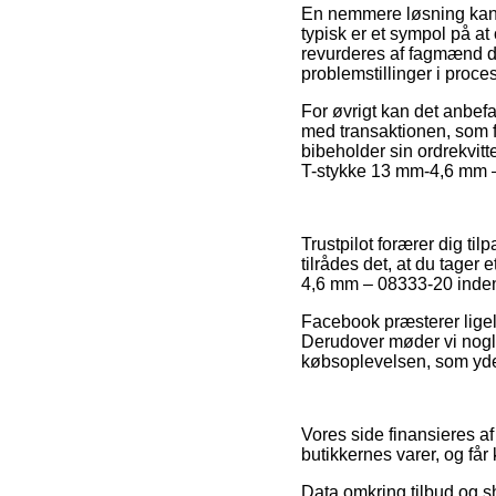
En nemmere løsning kan d
typisk er et sympol på at
revurderes af fagmænd der
problemstillinger i proce
For øvrigt kan det anbe
med transaktionen, som fo
bibeholder sin ordrekvitt
T-stykke 13 mm-4,6 mm – 
Trustpilot forærer dig til
tilrådes det, at du tage
4,6 mm – 08333-20 inden 
Facebook præsterer ligeled
Derudover møder vi nogle
købsoplevelsen, som yde
Vores side finansieres af
butikkernes varer, og få
Data omkring tilbud og s