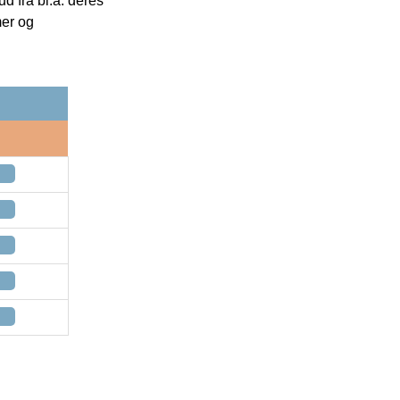
 fra bl.a. deres
mer og