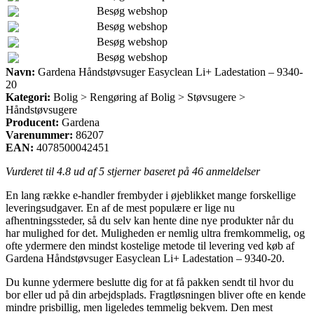
Besøg webshop
Besøg webshop
Besøg webshop
Besøg webshop
Navn:
Gardena Håndstøvsuger Easyclean Li+ Ladestation – 9340-
20
Kategori:
Bolig > Rengøring af Bolig > Støvsugere >
Håndstøvsugere
Producent:
Gardena
Varenummer:
86207
EAN:
4078500042451
Vurderet til
4.8
ud af 5 stjerner baseret på
46
anmeldelser
En lang række e-handler frembyder i øjeblikket mange forskellige
leveringsudgaver. En af de mest populære er lige nu
afhentningssteder, så du selv kan hente dine nye produkter når du
har mulighed for det. Muligheden er nemlig ultra fremkommelig, og
ofte ydermere den mindst kostelige metode til levering ved køb af
Gardena Håndstøvsuger Easyclean Li+ Ladestation – 9340-20.
Du kunne ydermere beslutte dig for at få pakken sendt til hvor du
bor eller ud på din arbejdsplads. Fragtløsningen bliver ofte en kende
mindre prisbillig, men ligeledes temmelig bekvem. Den mest