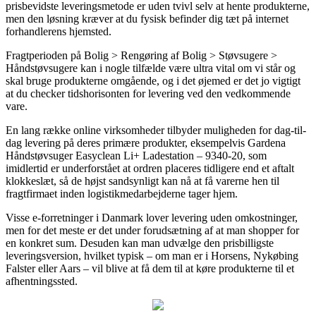
prisbevidste leveringsmetode er uden tvivl selv at hente produkterne,
men den løsning kræver at du fysisk befinder dig tæt på internet
forhandlerens hjemsted.
Fragtperioden på Bolig > Rengøring af Bolig > Støvsugere >
Håndstøvsugere kan i nogle tilfælde være ultra vital om vi står og
skal bruge produkterne omgående, og i det øjemed er det jo vigtigt
at du checker tidshorisonten for levering ved den vedkommende
vare.
En lang række online virksomheder tilbyder muligheden for dag-til-
dag levering på deres primære produkter, eksempelvis Gardena
Håndstøvsuger Easyclean Li+ Ladestation – 9340-20, som
imidlertid er underforstået at ordren placeres tidligere end et aftalt
klokkeslæt, så de højst sandsynligt kan nå at få varerne hen til
fragtfirmaet inden logistikmedarbejderne tager hjem.
Visse e-forretninger i Danmark lover levering uden omkostninger,
men for det meste er det under forudsætning af at man shopper for
en konkret sum. Desuden kan man udvælge den prisbilligste
leveringsversion, hvilket typisk – om man er i Horsens, Nykøbing
Falster eller Aars – vil blive at få dem til at køre produkterne til et
afhentningssted.