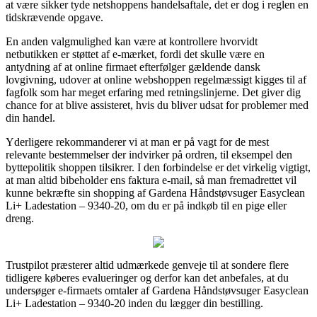
at være sikker tyde netshoppens handelsaftale, det er dog i reglen en
tidskrævende opgave.
En anden valgmulighed kan være at kontrollere hvorvidt
netbutikken er støttet af e-mærket, fordi det skulle være en
antydning af at online firmaet efterfølger gældende dansk
lovgivning, udover at online webshoppen regelmæssigt kigges til af
fagfolk som har meget erfaring med retningslinjerne. Det giver dig
chance for at blive assisteret, hvis du bliver udsat for problemer med
din handel.
Yderligere rekommanderer vi at man er på vagt for de mest
relevante bestemmelser der indvirker på ordren, til eksempel den
byttepolitik shoppen tilsikrer. I den forbindelse er det virkelig vigtigt,
at man altid bibeholder ens faktura e-mail, så man fremadrettet vil
kunne bekræfte sin shopping af Gardena Håndstøvsuger Easyclean
Li+ Ladestation – 9340-20, om du er på indkøb til en pige eller
dreng.
Trustpilot præsterer altid udmærkede genveje til at sondere flere
tidligere køberes evalueringer og derfor kan det anbefales, at du
undersøger e-firmaets omtaler af Gardena Håndstøvsuger Easyclean
Li+ Ladestation – 9340-20 inden du lægger din bestilling.