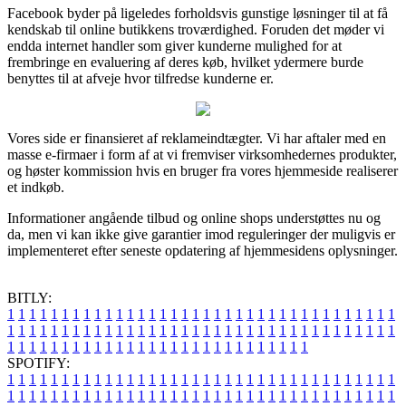
Facebook byder på ligeledes forholdsvis gunstige løsninger til at få
kendskab til online butikkens troværdighed. Foruden det møder vi
endda internet handler som giver kunderne mulighed for at
frembringe en evaluering af deres køb, hvilket ydermere burde
benyttes til at afveje hvor tilfredse kunderne er.
Vores side er finansieret af reklameindtægter. Vi har aftaler med en
masse e-firmaer i form af at vi fremviser virksomhedernes produkter,
og høster kommission hvis en bruger fra vores hjemmeside realiserer
et indkøb.
Informationer angående tilbud og online shops understøttes nu og
da, men vi kan ikke give garantier imod reguleringer der muligvis er
implementeret efter seneste opdatering af hjemmesidens oplysninger.
BITLY:
1
1
1
1
1
1
1
1
1
1
1
1
1
1
1
1
1
1
1
1
1
1
1
1
1
1
1
1
1
1
1
1
1
1
1
1
1
1
1
1
1
1
1
1
1
1
1
1
1
1
1
1
1
1
1
1
1
1
1
1
1
1
1
1
1
1
1
1
1
1
1
1
1
1
1
1
1
1
1
1
1
1
1
1
1
1
1
1
1
1
1
1
1
1
1
1
1
1
1
1
SPOTIFY:
1
1
1
1
1
1
1
1
1
1
1
1
1
1
1
1
1
1
1
1
1
1
1
1
1
1
1
1
1
1
1
1
1
1
1
1
1
1
1
1
1
1
1
1
1
1
1
1
1
1
1
1
1
1
1
1
1
1
1
1
1
1
1
1
1
1
1
1
1
1
1
1