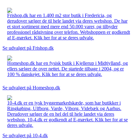
Frishop.dk har en 1.400 m2 stor butik i Fredericia, og
derudover sælger de til hele landet via deres webshop. De har
et stort sortiment med mere end 50.000 varer, og tilbyder
professionel rådgivning over telefon. Webshoppen er godkendt
af E-mærket. Klik her for at se deres udvalg.
Se udvalget på Frishop.dk
Homeshop.dk har en fysisk butik i Kjellerup i Midtjylland, og
ellers sælger de over nettet. De startede tilbage i 2004, og er
100 % danskejet. Klik her for at se deres udvalg.
Se udvalget på Homeshop.dk
10-4.dk er en jysk byggemarkedskæde, som har butikker i
Ringkøbing, Ulfborg, Varde, Viborg, Videbæk og Aarhus.
Derudover sælger de en hel del til hele landet via deres
webshop. 10-4.dk er godkendt af E-mærket. Klik her for at se
deres udvalg.
Se udvalget på 10-4.dk