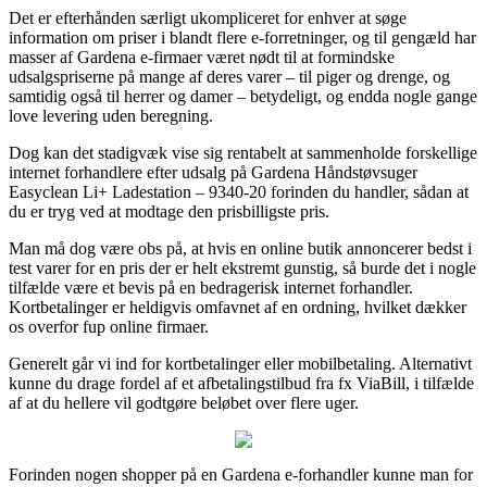
Det er efterhånden særligt ukompliceret for enhver at søge
information om priser i blandt flere e-forretninger, og til gengæld har
masser af Gardena e-firmaer været nødt til at formindske
udsalgspriserne på mange af deres varer – til piger og drenge, og
samtidig også til herrer og damer – betydeligt, og endda nogle gange
love levering uden beregning.
Dog kan det stadigvæk vise sig rentabelt at sammenholde forskellige
internet forhandlere efter udsalg på Gardena Håndstøvsuger
Easyclean Li+ Ladestation – 9340-20 forinden du handler, sådan at
du er tryg ved at modtage den prisbilligste pris.
Man må dog være obs på, at hvis en online butik annoncerer bedst i
test varer for en pris der er helt ekstremt gunstig, så burde det i nogle
tilfælde være et bevis på en bedragerisk internet forhandler.
Kortbetalinger er heldigvis omfavnet af en ordning, hvilket dækker
os overfor fup online firmaer.
Generelt går vi ind for kortbetalinger eller mobilbetaling. Alternativt
kunne du drage fordel af et afbetalingstilbud fra fx ViaBill, i tilfælde
af at du hellere vil godtgøre beløbet over flere uger.
Forinden nogen shopper på en Gardena e-forhandler kunne man for