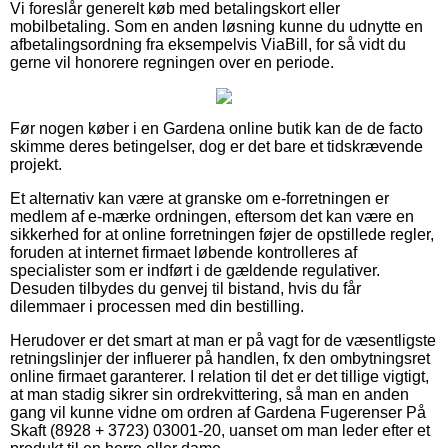
Vi foreslår generelt køb med betalingskort eller
mobilbetaling. Som en anden løsning kunne du udnytte en
afbetalingsordning fra eksempelvis ViaBill, for så vidt du
gerne vil honorere regningen over en periode.
Før nogen køber i en Gardena online butik kan de de facto
skimme deres betingelser, dog er det bare et tidskrævende
projekt.
Et alternativ kan være at granske om e-forretningen er
medlem af e-mærke ordningen, eftersom det kan være en
sikkerhed for at online forretningen føjer de opstillede regler,
foruden at internet firmaet løbende kontrolleres af
specialister som er indført i de gældende regulativer.
Desuden tilbydes du genvej til bistand, hvis du får
dilemmaer i processen med din bestilling.
Herudover er det smart at man er på vagt for de væsentligste
retningslinjer der influerer på handlen, fx den ombytningsret
online firmaet garanterer. I relation til det er det tillige vigtigt,
at man stadig sikrer sin ordrekvittering, så man en anden
gang vil kunne vidne om ordren af Gardena Fugerenser På
Skaft (8928 + 3723) 03001-20, uanset om man leder efter et