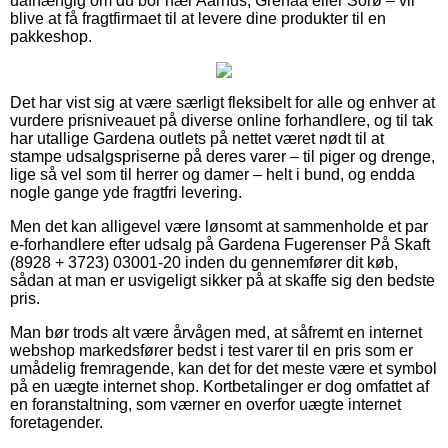
uafhængig om du bor nær Aarhus, Grenaa eller Sorø – vil
blive at få fragtfirmaet til at levere dine produkter til en
pakkeshop.
Det har vist sig at være særligt fleksibelt for alle og enhver at
vurdere prisniveauet på diverse online forhandlere, og til tak
har utallige Gardena outlets på nettet været nødt til at
stampe udsalgspriserne på deres varer – til piger og drenge,
lige så vel som til herrer og damer – helt i bund, og endda
nogle gange yde fragtfri levering.
Men det kan alligevel være lønsomt at sammenholde et par
e-forhandlere efter udsalg på Gardena Fugerenser På Skaft
(8928 + 3723) 03001-20 inden du gennemfører dit køb,
sådan at man er usvigeligt sikker på at skaffe sig den bedste
pris.
Man bør trods alt være årvågen med, at såfremt en internet
webshop markedsfører bedst i test varer til en pris som er
umådelig fremragende, kan det for det meste være et symbol
på en uægte internet shop. Kortbetalinger er dog omfattet af
en foranstaltning, som værner en overfor uægte internet
foretagender.