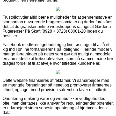
produkt til en herre eller dame.
Trustpilot yder altid pæne muligheder for at gennemstøve en
stor portion nuværende brugeres omtaler og derfor foreslåes
det, at du gransker online webshoppens ratings af Gardena
Fugerenser På Skaft (8928 + 3723) 03001-20 inden du
bestiller.
Facebook medfører lignende rigtig fine løsninger til at få et
kig ind i online forhandlerens pålidelighed. Herinde møder vi
mange forretninger på nettet som gør det muligt at meddele
en anmeldelse af købsoplevelsen, som på samme måde bør
drages fordel af til at afveje hvor tilfredse kunderne er.
Dette website finansieres af reklamer. Vi samarbejder med
en mængde forretninger på nettet og promoverer firmaernes
tilbud, og tager imod provision såfremt du laver et indkøb.
Orientering omkring varer og webbutikker vedligeholdes
ofte, men der tages ikke ansvar for reguleringer der potentielt
er udarbejdet siden seneste opdatering af hjemmesidens
data.