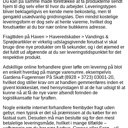
Du kan på samme måde foretrække at få produkterne sendt
hjem til dig selv eller til hvor du arbejder. Leveringstypen
bliver beklageligvis en kende mere bekostelig, men til
gengæld usædvanlig gnidningsløs. Den mindst kostelige
leveringsform er dog selv at hente varerne, hvilket dog
forudsætter at du bor nær online butikkens adresse.
Fragttiden på Haven > Haveredskaber > Vandings &
Sprøjteartikler er virkelig udslagsgivende forudsat vi skal
bruge dine nye produkter om få sekunder, og i det øjemed er
det fuldt ud afgørende at du ser leveringstidspunktet for det
respektive produkt.
Adskillige online forhandlere giver løfte om levering på blot
en enkelt hverdag på mange varenumre, eksempelvis
Gardena Fugerenser På Skaft (8928 + 3723) 03001-20,
hvilket dog stiller krav om at handlen gemmenføres inden et
givent klokkeslæt, med hensynstagen til at de har udsigt til at
kunne nå at få de nye varer afsendt forinden de
logistikansatte har fyraften.
Nogle enkelte internet forhandlere frembyder fragt uden
gebyr, men typisk er det så præmissen at du køber for en
fastsat sum. Desuden må man beslutte sig for den mest
betalelige leveringsmåde, hvilket i mange tilfælde –